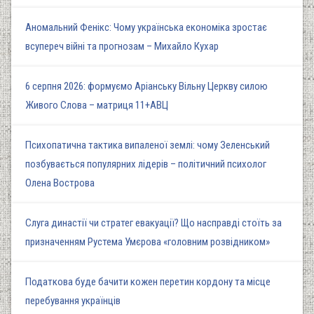
Аномальний Фенікс: Чому українська економіка зростає
всупереч війні та прогнозам – Михайло Кухар
6 серпня 2026: формуємо Аріанську Вільну Церкву силою
Живого Слова – матриця 11+АВЦ
Психопатична тактика випаленої землі: чому Зеленський
позбувається популярних лідерів – політичний психолог
Олена Вострова
Слуга династії чи стратег евакуації? Що насправді стоїть за
призначенням Рустема Умєрова «головним розвідником»
Податкова буде бачити кожен перетин кордону та місце
перебування українців