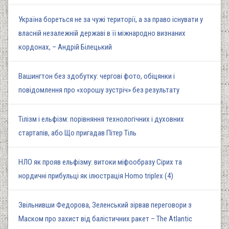
Україна бореться не за чужі території, а за право існувати у
власній незалежній державі в її міжнародно визнаних
кордонах, – Андрій Білецький
Вашингтон без здобутку: чергові фото, обіцянки і
повідомлення про «хорошу зустріч» без результату
Тілізм і ельфізм: порівняння технологічних і духовних
стартапів, або Що пригадав Пітер Тіль
НЛО як прояв ельфізму: витоки міфообразу Сірих та
нордичні прибульці як ілюстрація Homo triplex (4)
Звільнивши Федорова, Зеленський зірвав переговори з
Маском про захист від балістичних ракет – The Atlantic