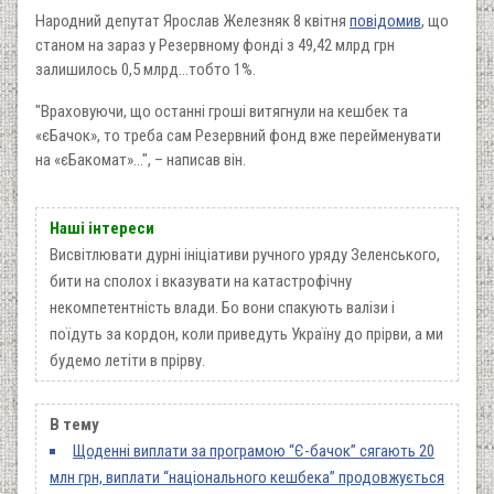
Народний депутат Ярослав Железняк 8 квітня
повідомив
, що
станом на зараз у Резервному фонді з 49,42 млрд грн
залишилось 0,5 млрд…тобто 1%.
"Враховуючи, що останні гроші витягнули на кешбек та
«єБачок», то треба сам Резервний фонд вже перейменувати
на «єБакомат»…", – написав він.
Наші інтереси
Висвітлювати дурні ініціативи ручного уряду Зеленського,
бити на сполох і вказувати на катастрофічну
некомпетентність влади. Бо вони спакують валізи і
поїдуть за кордон, коли приведуть Україну до прірви, а ми
будемо летіти в прірву.
В тему
Щоденні виплати за програмою “Є-бачок” сягають 20
млн грн, виплати “національного кешбека” продовжується