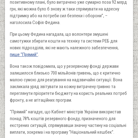
позитивному плані, було витрачено уже сумарно поза 92 млрд
грн, які можна було б знову ж таки спрямувати на адресну
підтримку або на потреби сил безпеки і оборони”, –
наголосила Софія Федина.
При цьому Федина нагадала, що волонтери змушені
самотужки збирати кошти на техніку та системи РЕБ для
нових підрозділів, які не мають належного забезпечення,
пише "Прямий"
.
Вона також повідомила, що у резервному фонді держави
залишилося близько 700 мільйонів гривень, що є критично
малою сумою для реагування на надзвичайні ситуації. Вона
закликала уряд звітувати за кожну витрачену гривню та
переглянути пріоритети бюджету на користь реальних потреб
фронту, а не агітаційних програм.
"Прямий" нагадує, що Кабінет міністрів України використав
понад 78% коштів резервного фонду, призначеного для
екстрених ситуацій, спрямувавши значну частину на соціальні
виплати, зокрема і на програму “Національний кешбек”.