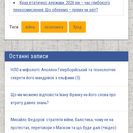
Крах етатичної держави. 2026 рік – час глибокого
переосмислення. Що оберемо – прірву чи зліт?
Теги
війна
економіка
Уряд
Останні записи
НЛО в міфології: Аполлон Гіперборійський та технологічні
секрети його мандрівок з ельфами (5)
Що ми можемо відповісти Івану Франку на його слова про
втрату давніх знань?
Михайло Федоров: стратегія війни, балістика, чому не на
протестах, переговори з Маском та що буде далі (+відео)