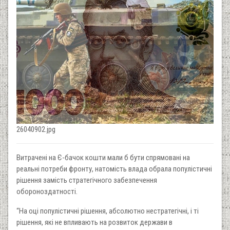
26040902.jpg
Витрачені на Є-бачок кошти мали б бути спрямовані на
реальні потреби фронту, натомість влада обрала популістичні
рішення замість стратегічного забезпечення
обороноздатності.
“На оці популістичні рішення, абсолютно нестратегічні, і ті
рішення, які не впливають на розвиток держави в