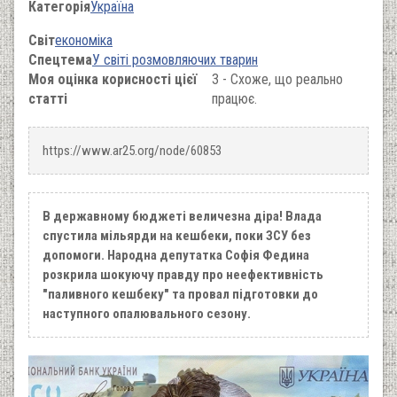
Категорія
Україна
Світ
економіка
Спецтема
У світі розмовляючих тварин
Моя оцінка корисності цієї
3 - Схоже, що реально
статті
працює.
https://www.ar25.org/node/60853
В державному бюджеті величезна діра! Влада
спустила мільярди на кешбеки, поки ЗСУ без
допомоги. Народна депутатка Софія Федина
розкрила шокуючу правду про неефективність
"паливного кешбеку" та провал підготовки до
наступного опалювального сезону.