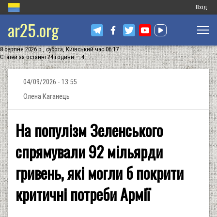
Меню
Вхід
ar25.org
обліков
запису
8 серпня 2026 р., субота, Київський час 06:17
користу
Статей за останні 24 години — 4
04/09/2026 - 13:55
Олена Каганець
На популізм Зеленського
спрямували 92 мільярди
гривень, які могли б покрити
критичні потреби Армії