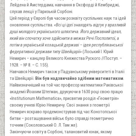
Лейдена й Амстердама; навчання в Оксфорді й Кембриджі,
слухав лекції у Паризькій Сорбоні.
Цей період у Європі був часом розквіту суспільних наук та ідей
оновлення суспільства.
«Всі ці ідеї знаходять відгук у вразливій
душі молодого українського шляхтича. Його державний ідеал,
який він спочатку хоче здійснити в межах Речі Посполитої, а
потім в українській козацькій державі – ідея республіканської
федеративної держави типу Швейцарії»
(Лоський І. Юрий
Немирич – канцлер Великого Княжества Руского //Поступ. –
1928. – № 8. – C. 155).
Навчався Немирич також у Падуанському університеті в Італії
та Швейцарії.
Він був надзвичайно здібним математиком
.
Найвизначніший на той час професор математики Раківської
академії Йоахим Штегман, друкуючи в 1630 році свою працю
«Institutionum Mathematica», присвятив розділ «Геометрія»
своєму учневі Юрію Немиричу. Свої знання з геометрії
Немирич яскраво продемонстрував під час Конотопської
битви – розташування військ було справді геометрично
точним (Соколовський О. Л. Там же).
Закінчуючи освіту в Сорбоні, талановитий юнак, якому