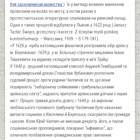
був засновником аріянства
). Їх у вигляді великих манекенів
провозили на волах по місту, а потім разом з
протестантською літературою спалювали на ринковій площі.
Одна з таких процесій відбулася у Львові у 1622 році (Janusz
Tazbir. Święci, grzesznicy i kacerze. Z dziejów myśli polskiej
kontrreformacji. – Warszawa, 1959. – S.179-181).
«У 1626 р. юрба католицьких фанатиків розгромила збір аріян у
м. Бережанах. 1639 р. у м. Більську страчено міщанина Івана
Тишкевича за відмову складати присягу в ім’я Трійці.
У 1640 р. луцький католицький єпископ Анджей Гембіцький та
володимирський декан Станіслав Урбанович розпочали
судовий процес проти родини Чапличів за те, що вони
поширюють “заборонену сеймовими і трибунальськими
аріянську секту”, надають притулок аріянським діячам з інших
міст. Процес тривав досить довго, і 1644 р. за вироком
люблінського головного трибуналу Чапличам було наказано
вигнати социніан з Киселина й Березька, скасувати їхні громади
і школи. Коли Юрій Чаплич не виконав декрету, його, а також
социніанських проповідників, покарано “інфамією”, що
означало позбавлення громадянських прав і вигнання.