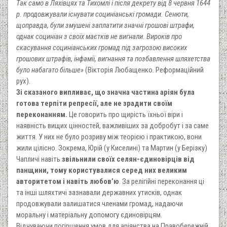
Так само в Ляхівцях та Тихомлі і після декрету від 8 червня 1644
р. продовжували існувати социніанські громади. Сенюти,
щоправда, були змушені заплатити значні грошові штрафи,
однак социніан з своїх маєтків не вигнали. Вироків про
скасування социніанських громад під загрозою високих
грошових штрафів, інфамії, вигнання та позбавлення шляхетства
було набагато більше»
(Вікторія Любащенко. Реформаційний
рух).
Зі сказаного випливає, що значна частина аріян була
готова терпіти репресії, але не зрадити своїм
переконанням.
Це говорить про щирість їхньої віри і
наявність вищих цінностей, важливіших за добробут і за саме
життя. У них не було розриву між теорією і практикою, вони
жили цілісно. Зокрема, Юрій (у Киселині) та Мартин (у Берізку)
Чапличі навіть
звільнили своїх селян-єдиновірців від
панщини, тому користувалися серед них великим
авторитетом і навіть любов’ю
. За релігійні переконання ці
та інші шляхтичі зазнавали державних утисків, однак
продовжували залишатися членами громад, надаючи
моральну і матеріальну допомогу єдиновірцям.
Відчуваючи погіршення умов для аріянства на Правобережній