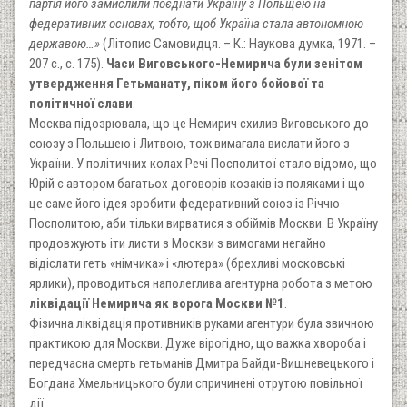
партія його замислили поєднати Україну з Польщею на
федеративних основах, тобто, щоб Україна стала автономною
державою…»
(Літопис Самовидця. – К.: Наукова думка, 1971. –
207 с., с. 175).
Часи Виговського-Немирича були зенітом
утвердження Гетьманату, піком його бойової та
політичної слави
.
Москва підозрювала, що це Немирич схилив Виговського до
союзу з Польшею і Литвою, тож вимагала вислати його з
України. У політичних колах Речі Посполитої стало відомо, що
Юрій є автором багатьох договорів козаків із поляками і що
це саме його ідея зробити федеративний союз із Річчю
Посполитою, аби тільки вирватися з обіймів Москви. В Україну
продовжують іти листи з Москви з вимогами негайно
відіслати геть «німчика» і «лютера» (брехливі московські
ярлики), проводиться наполеглива агентурна робота з метою
ліквідації Немирича як ворога Москви №1
.
Фізична ліквідація противників руками агентури була звичною
практикою для Москви. Дуже вірогідно, що важка хвороба і
передчасна смерть гетьманів Дмитра Байди-Вишневецького і
Богдана Хмельницького були спричинені отрутою повільної
дії.