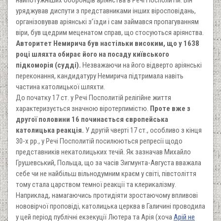
уряджував диспути з представниками інших віросповідань,
організовував аріянські з’їзди і сам займався пропагуванням
віри, був щедрим меценатом справ, що стосуються аріянства.
Авторитет Немирича був настільки високим, що у 1638
році шляхта обирає його на посаду київського
підкоморія (судді).
Незважаючи на його відверто аріянські
переконання, кандидатуру Немирича підтримала навіть
частина католицької шляхти.
До початку 17 ст. у Речі Посполитій релігійне життя
характеризується значною віротерпимістю.
Проте вже з
другої половини 16 починається європейська
католицька реакція.
У другій чверті 17 ст., особливо з кінця
30-х рр., у Речі Посполитій посилюються репресії щодо
представників некатолицьких течій. Як зазначав Михайло
Грушевський, Польща, що за часів Зигмунта-Августа вважала
себе чи не найбільш вільнодумним краєм у світі, півстоліття
тому стала царством темної реакції та клерикалізму.
Наприклад, намагаючись протидіяти зростаючому впливові
нововірчої проповіді, католицька церква в Галичині проводила
у цей період публічні екзекуції Лютера та Арія (хоча
Арій не