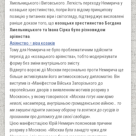
Хмельницького і Виговського. Легкість переходу Немирича у
козацьке хрестиянство, попри його відому принципову
позицію у питаннях віри і світогляду, підтверджує висловлені
раніше докази того, що
козацьке хрестиянство Богдана
Хмельницького та Івана Сірка було різновидом
аріянства
.
Аріянство – віра козаків
Тому для Немирича не було проблематичним здійснити
перехід до «козацького аріянства», тобто модернізувати
форму без зміни внутрішнього змісту.
Відверто ворожі дії Москви персонально проти Немирича ще
більше активізували його антимосковську дипломатію. Він
виступив із «Маніфестом Війська Запорізького до
європейських дворів з виявленням мотивів розриву з
Москвою», у якому говорилося:
«Москва готує нам ярмо
неволі, насамперед, внутрішньою громадянською війною… то
ми змушені підняти законну оборону та взятися до сусідів із
проханням про допомогу для своєї свободи».
Цією маніфестацією Юрій Немирич пояснював причини
розриву з Москвою.
«Москва була занадто чужа для