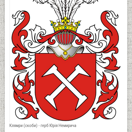
Клямри (скоби) - герб Юрія Немирича