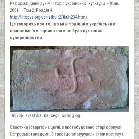
Реформаційний рух // Історія української культури. – Київ,
2001. – Том 2. Розділ 4.
http://litopys.org.ua/istkult2/ikult234.htm
).
Це говорить про те, що між тодішнім українським
православ’ям і аріянством не було суттєвих
суперечностей.
180906_svastyka_na_cegli_ostrog.jpg
Свастика (сварга) на цеглі, з якої збудовано старі корпуси
Острозької академії. З такої цегли мурували стіни костелу і