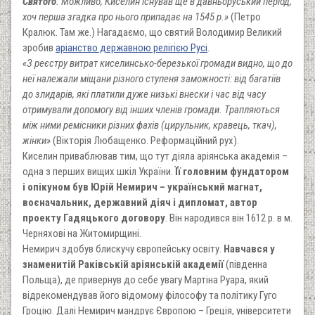
Святого
. Можливо, Киселин існував ще в давньоруський період,
хоч перша згадка про нього припадає на 1545 р.»
(Петро
Кралюк. Там же.) Нагадаємо, що святий Володимир Великий
зробив
аріанство державною релігією Русі
.
«З реєстру витрат киселинсько-березької громади видно, що до
неї належали міщани різного ступеня заможності: від багатіїв
до злидарів, які платили дуже низькі внески і час від часу
отримували допомогу від інших членів громади. Трапляються
між ними ремісники різних фахів (цирульник, кравець, ткач),
жінки»
(Вікторія Любащенко. Реформаційний рух).
Киселин приваблював тим, що тут діяла аріянська академія –
одна з перших вищих шкіл України.
Її головним фундатором
і опікуном був Юрій Немирич – український магнат,
воєначальник, державний діяч і дипломат, автор
проекту Гадяцького договору
. Він народився він 1612 р. в м.
Черняхові на Житомирщині.
Немирич здобув блискучу європейську освіту.
Навчався у
знаменитій Раківській аріянській академії
(південна
Польща), де привернув до себе увагу Мартіна Руара, який
відрекомендував його відомому філософу та політику Гуго
Гроцію. Далі Немирич мандрує Європою – Греція, університети