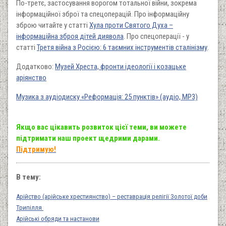
По-третє, застосування ворогом тотальної війни, зокрема
інформаційної зброї та спецоперацій. Про інформаційну
зброю читайте у статті
Хула проти Святого Духа –
інформаційна зброя дітей диявола
. Про спецоперації - у
статті
Третя війна з Росією: 6 таємних інструментів сталінізму
.
Додатково:
Музей Хреста, фронти ідеології і козацьке
аріянство
Музика з аудіодиску «Реформація: 25 пунктів» (аудіо, MP3)
Якщо вас цікавить розвиток цієї теми, ви можете
підтримати наш проект щедрими дарами.
Підтримую!
В тему:
Арійство (арійське хрестиянство) – реставрація релігії Золотої доби
Трипілля
Арійські обряди та настанови