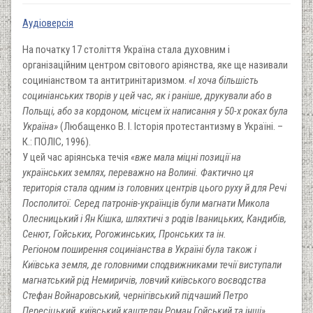
Аудіоверсія
На початку 17 століття Україна стала духовним і
організаційним центром світового аріянства, яке ще називали
социніанством та антитринітаризмом.
«І хоча більшість
социніанських творів у цей час, як і раніше, друкували або в
Польщі, або за кордоном, місцем їх написання у 50-х роках була
Україна»
(Любащенко В. І. Історія протестантизму в Україні. –
К.: ПОЛІС, 1996).
У цей час аріянська течія
«вже мала міцні позиції на
українських землях, перева
жно на Волині. Фактично ця
територія стала одним із головних центрів цього руху й для Речі
Посполитої. Серед патронів-українців були магнати Микола
Олесницький і Ян Кішка, шляхтичі з родів Іваницьких, Кандибів,
Сенют, Гойських, Рогожинських, Пронських та ін.
Регіоном поширення социніанства в Україні була також і
Київська земля, де головними сподвижниками течії виступали
магнатський рід Немиричів, ловчий київського воєводства
Стефан Войнаровський, чернігівський підчаший Петро
Пересіцький, київський каштелян Роман Гойський та інші»