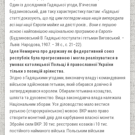
Один із дослідників Гадяцької угоди, В’ячеслав
Будзиновський, дав таку характеристику пактам:
«Гадяцькі
статті доказують, що під цим поглядом наша нація випередила
всі інші нації Європи майже на двісті років… Вони є першою
ясною і найповнішою національною програмою в Європі»
(Будзиновський В. Гадяцькі постулати і гетьман Виговський. –
Львів: Народова, 1907. – 38 с., с. 21–22).
Ідея Немирича про державу як федеративний союз
республік була прогресивною і могла реалізуватися в
умовах католицької Польщі й православної України
тільки з позицій аріянства.
Згідно з Гадяцькими угодами, виконавчу владу і командування
військом здійснював гетьман, який обирався довічно й
затверджувався королем. Обирали гетьмана козацтво,
шляхта та духовенство. Вища законодавча влада належала
Національним зборам. Усе діловодство мало вестися
руською (староукраїнською) мовою. ВКР мало право
створити монетний двір для карбування власної монети.
Збройні сили ВКР: 30 тис. реєстрових козаків і 10 тис.
постійного найманого війська. Польським військам