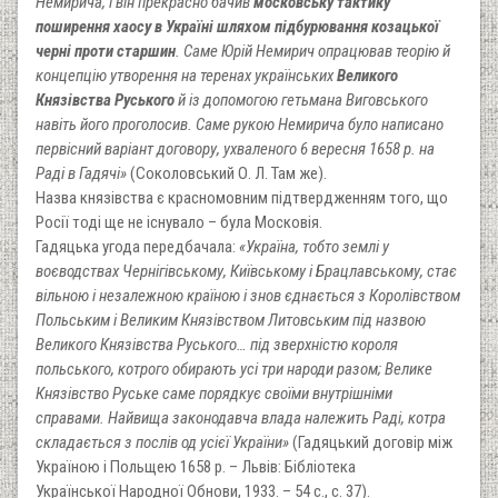
Немирича, і він прекрасно бачив
московську тактику
поширення хаосу в Україні шляхом підбурювання козацької
черні проти старшин
. Саме Юрій Немирич опрацював теорію й
концепцію утворення на теренах українських
Великого
Князівства Руського
й із допомогою гетьмана Виговського
навіть його проголосив. Саме рукою Немирича було написано
первісний варіант договору, ухваленого 6 вересня 1658 р. на
Раді в Гадячі»
(Соколовський О. Л. Там же).
Назва князівства є красномовним підтвердженням того, що
Росії тоді ще не існувало – була Московія.
Гадяцька угода передбачала:
«Україна, тобто землі у
воєводствах Чернігівському, Київському і Брацлавському, стає
вільною і незалежною країною і знов єднається з Королівством
Польським і Великим Князівством Литовським під назвою
Великого Князівства Руського… під зверхністю короля
польського, котрого обирають усі три народи разом; Велике
Князівство Руське саме порядкує своїми внутрішніми
справами. Найвища законодавча влада належить Раді, котра
складається з послів од усієї України»
(Гадяцький договір між
Україною і Польщею 1658 р. – Львів: Бібліотека
Української Народної Обнови, 1933. – 54 с., с. 37).