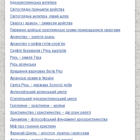
Іудохристиянська антитеза
Світоглядні принципи арійства
Світоглядна антитеза, лівий шлях
Сварга і дракон – символи арійства
Первинні арійські хрестиянські храми прикрашалися сваргами
Аріянство – релігія знань
Аріанство у скіфів-готів-слов’ян
Скуфія брахманів і Русь кшатріїв
Русь – земля Тура
Русь аріянська
Хрещення варнових богів Русі
Аріанські храми в Україні
Свята Русь – держава Золотої доби
Антиохійський аріянський центр
Єгипетський іудохристиянський центр
Галілеяни – хрестияни – аріяни
Хрестиянство і християнство – дві різні релігії
Динамізм – філософський фундамент аріохрестиянства
Міф про гоніння християн
Фарисей Шауль – апостол, прапор і криголам
Аріянство – релігія Римської імперії