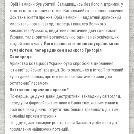
Юрій Немирич був убитий. Залишившись без його підтримки, у
жовтні цього ж року гетьман Виговський склав повноваження.
Ось таке життя прожив Юрій Немирич – видатний аріянський
мислитель і організатор, творець і канцлер Великого
Князівства Руського, видатний політичний діяч і дипломат
України, талановитий воєначальник, один із найосвіченіших
людей свого часу.
Його називають першим українським
гуманістом, попередником великого Григорія
Сковороди
.
Аріянство козацької України було спробою відновлення
істинної арійської традиції. Воно залишило в історії потужний
культурний спалах, проте в нього не вистачило сили для
остаточної перемоги.
Які головні причини поразки?
По-перше, це дуже давні деструктивні закладки у світогляд,
передусім фарисейські вставки в Євангеліє, які виступили в
ролі повільно діючої отрути: чим більша тривалість дії, тим
сильніші прояви отруєння.
По-друге, закономірне розгортання Залізної доби вело до
проявлення найнижчих потенцій.