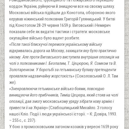
кордон України, руйнуючи й знищуючи все на своєму шляху.
Московські війська підійшли до Конотопа, обороною якого
керував ніжинський полковник Григорій Гуляницький. У битві
під Конотопом 28-29 червня 1659 р. Виговський і Немирич
показали себе як видатні тактики і стратеги: московське
окупаційне військо було вщент розбите.
«Після такої блискучої перемоги українському війську
відкривалась дорога на Москву, захищати яку було практично
нікому. Але проти Виговського виступила внутрішня опозиція на
чолі з полковниками І. Безпалим, Т. Цецюрою, Я. Сомком та В.
Золотаренком. У боротьбі за гетьманську булаву претенденти
проявляли надзвичайну жорстокість»
(Соколовський О. Л. Там
же).
«Знекровлюючи гетьманське військо боями, повсюдно
винищуючи його прибічників, Тиміш Цецюра, який стояв на чолі
опозиції, дав змогу московському уряду зібрати нову армію і
привести її на Україну»
(Слабошпицький Михайло. З голосу
нашої Кліо. Події і люди української історії. – К: Довіра, 1993.
– 255 с., с. 237).
У бою з промосковським загоном козаків у вересні 1659 року