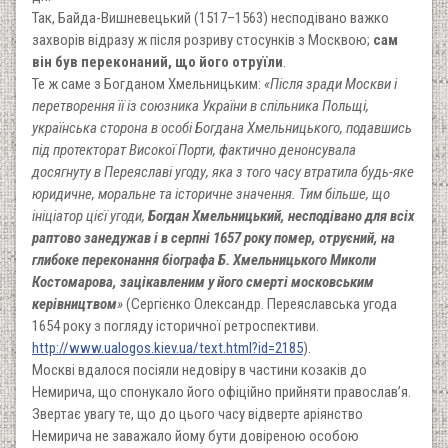
Так, Байда-Вишневецький (1517–1563) несподівано важко
захворів відразу ж після розриву стосунків з Москвою;
сам
він був переконаний, що його отруїли
.
Те ж саме з Богданом Хмельницьким:
«Після зради Москви і
перетворення її із союзника України в спільника Польщі,
українська сторона в особі Богдана Хмельницького, подавшись
під протекторат Високої Порти, фактично денонсувала
досягнуту в Переяславі угоду, яка з того часу втратила будь-яке
юридичне, моральне та історичне значення. Тим більше, що
ініціатор цієї угоди,
Богдан Хмельницький, несподівано для всіх
раптово занедужав і в серпні 1657 року помер, отруєний, на
глибоке переконання біографа Б. Хмельницького Миколи
Костомарова, зацікавленим у його смерті московським
керівництвом
»
(Сергієнко Олександр. Переяславська угода
1654 року з погляду історичної ретроспективи.
http://www.ualogos.kiev.ua/text.html?id=2185
).
Москві вдалося посіяли недовіру в частини козаків до
Немирича, що спонукало його офіційно прийняти православ’я.
Звертає увагу те, що до цього часу відверте аріянство
Немирича не заважало йому бути довіреною особою