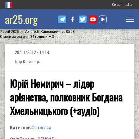
Меню
Se connecter
ar25.org
облікового
запису
7 août 2026 р., Vendredi, Київський час 05:28
користувача
Статей за останні 24 години — 3
28/11/2012 - 14:14
Ігор Каганець
Юрій Немирич – лідер
аріянства, полковник Богдана
Хмельницького (+аудіо)
Категорія
Світогляд