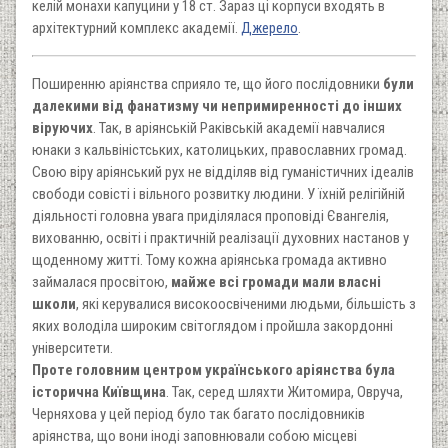
келій монахи капуцини у 18 ст. Зараз ці корпуси входять в
архітектурний комплекс академії.
Джерело
.
Поширенню аріянства сприяло те, що його послідовники
були
далекими від фанатизму чи непримиренності до інших
віруючих
. Так, в аріянській Раківській академії навчалися
юнаки з кальвіністських, католицьких, православних громад.
Свою віру аріянський рух не відділяв від гуманістичних ідеалів
свободи совісті і вільного розвитку людини. У їхній релігійній
діяльності головна увага приділялася проповіді Євангелія,
вихованню, освіті і практичній реалізації духовних настанов у
щоденному житті. Тому кожна аріянська громада активно
займалася просвітою,
майже всі громади мали власні
школи
, які керувалися високоосвіченими людьми, більшість з
яких володіла широким світоглядом і пройшла закордонні
університети.
Проте головним центром українського аріянства була
історична Київщина
. Так, серед шляхти Житомира, Овруча,
Черняхова у цей період було так багато послідовників
аріянства, що вони іноді заповнювали собою місцеві