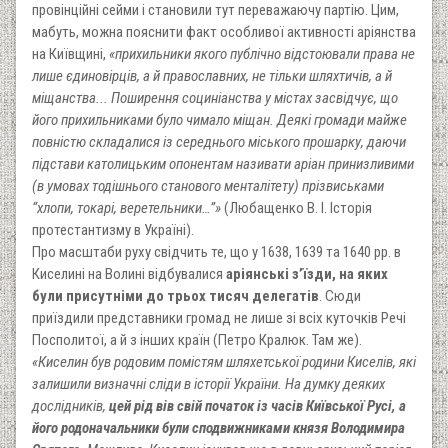
провінційні сейми і становили тут переважаючу партію. Цим,
мабуть, можна пояснити факт особливої активності аріянства
на Київщині,
«прихильники якого публічно відстоювали права не
лише єдиновірців, а й православних, не тільки шляхтичів, а й
міщанства... Поширення социніанства у містах засвідчує, що
його прихильниками було чимало міщан. Деякі громади майже
повністю складалися із середнього міського прошарку, даючи
підстави католицьким опонентам називати аріан принизливими
(в умовах тодішнього станового менталітету) прізвиськами
“хлопи, токарі, веретельники…”»
(Любащенко В. І. Історія
протестантизму в Україні).
Про масштаби руху свідчить те, що у 1638, 1639 та 1640 рр. в
Киселині на Волині відбувалися
аріянські з’їзди, на яких
були присутніми до трьох тисяч делегатів
. Сюди
приїздили представники громад не лише зі всіх куточків Речі
Посполитої, а й з інших країн (Петро Кралюк. Там же).
«Киселин був родовим помістям шляхетської родини Киселів, які
залишили визначні сліди в історії України. На думку деяких
дослідників,
цей рід вів свій початок із часів Київської Русі, а
його родоначальники були сподвижниками князя Володимира