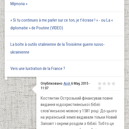
Mijmoria »
« Si tu continues à me parler sur ce ton, je t’écrase ! » - ou La «
diplomatie » de Poutine (VIDEO)
La boîte à outils stalinienne de la Troisième guerre russo-
ukrainienne
Vers une lustration de la France ?
Опубліковано
Арій
6 May, 2015 -
11:07
Костянтин Острозький фінансував повне
видання юдохристиянської біблії
слов'янською мовою у 1581 році. До цього
на українській землі видавали тільки Новий
Заповіт і окремі розділи з біблії. Тобто це