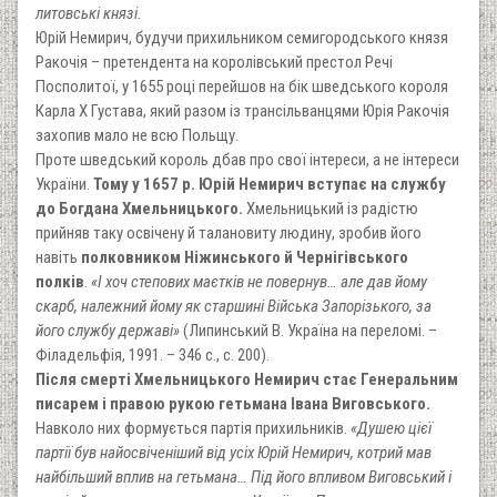
литовські князі.
Юрій Немирич, будучи прихильником семигородського князя
Ракочія – претендента на королівський престол Речі
Посполитої, у 1655 році перейшов на бік шведського короля
Карла X Густава, який разом із трансільванцями Юрія Ракочія
захопив мало не всю Польщу.
Проте шведський король дбав про свої інтереси, а не інтереси
України.
Тому у 1657 р. Юрій Немирич вступає на службу
до Богдана Хмельницького.
Хмельницький із радістю
прийняв таку освічену й талановиту людину, зробив його
навіть
полковником Ніжинського й Чернігівського
полків
.
«І хоч степових маєтків не повернув… але дав йому
скарб, належний йому як старшині Війська Запорізького, за
його службу державі»
(Липинський В. Україна на переломі. –
Філадельфія, 1991. – 346 с., с. 200).
Після смерті Хмельницького Немирич стає Генеральним
писарем і правою рукою гетьмана Івана Виговського.
Навколо них формується партія прихильників.
«Душею цієї
партії був найосвіченіший від усіх Юрій Немирич, котрий мав
найбільший вплив на гетьмана… Під його впливом Виговський і