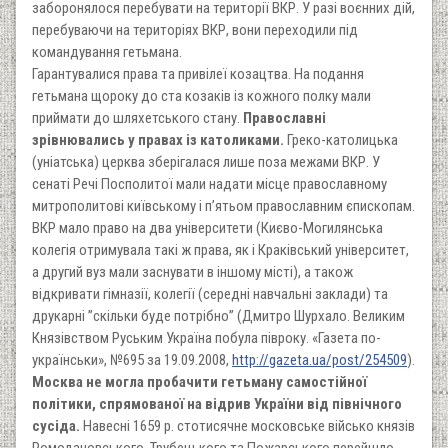
заборонялося перебувати на території ВКР. У разі воєнних дій,
перебуваючи на територіях ВКР, вони переходили під
командування гетьмана.
Гарантувалися права та привілеї козацтва. На подання
гетьмана щороку до ста козаків із кожного полку мали
приймати до шляхетського стану.
Православні
зрівнювались у правах із католиками.
Греко-католицька
(уніатська) церква зберігалася лише поза межами ВКР. У
сенаті Речі Посполитої мали надати місце православному
митрополитові київському і п’ятьом православним єпископам.
ВКР мало право на два університети (Києво-Могилянська
колегія отримувала такі ж права, як і Краківський університет,
а другий вуз мали заснувати в іншому місті), а також
відкривати гімназії, колегії (середні навчальні заклади) та
друкарні ”скільки буде потрібно” (Дмитро Шурхало. Великим
Князівством Руським Україна побула півроку. «Газета по-
українськи», №695 за 19.09.2008,
http://gazeta.ua/post/254509
).
Москва не могла пробачити гетьману самостійної
політики, спрямованої на відрив України від північного
сусіда.
Навесні 1659 р. стотисячне московське військо князів
Ромодановського, Трубецького та Пожарського перейшло