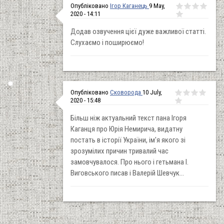
Опубліковано
Ігор Каганець
9 May,
2020 - 14:11
Додав озвучення цієї дуже важливої статті.
Слухаємо і поширюємо!
Опубліковано
Сковорода
10 July,
2020 - 15:48
Більш ніж актуальний текст пана Ігоря
Каганця про Юрія Немирича, видатну
постать в історії України, ім'я якого зі
зрозумілих причин тривалий час
замовчувалося. Про нього і гетьмана І.
Виговського писав і Валерій Шевчук...