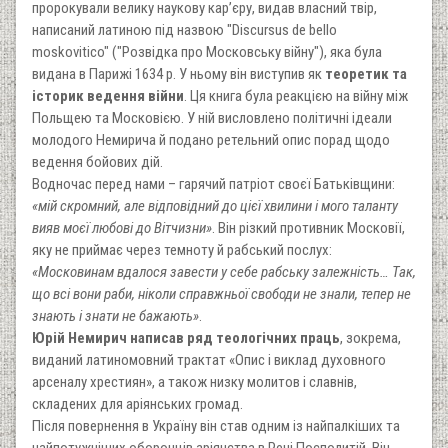
пророкували велику наукову кар’єру, видав власний твір,
написаний латиною під назвою "Discursus de bello
moskovitico" ("Розвідка про Московську війну"), яка була
видана в Парижі 1634 р. У ньому він виступив як
теоретик та
історик ведення війни
. Ця книга була реакцією на війну між
Польщею та Московією. У ній висловлено політичні ідеали
молодого Немирича й подано ретельний опис порад щодо
ведення бойових дій.
Водночас перед нами – гарячий патріот своєї Батьківщини:
«мій скромний, але відповідний до цієї хвилини і мого таланту
вияв моєї любові до Вітчизни»
. Він різкий противник Московії,
яку не приймає через темноту й рабський послух:
«Московинам вдалося завести у себе рабську залежність… Так,
що всі вони раби, ніколи справжньої свободи не знали, тепер не
знають і знати не бажають»
.
Юрій Немирич написав ряд теологічних праць
, зокрема,
виданий латиномовний трактат «Опис і виклад духовного
арсеналу хрестиян», а також низку молитов і славнів,
складених для аріянських громад.
Після повернення в Україну він став одним із найпалкіших та
найпотужніших оборонців аріянства в Речі Посполитій. Він