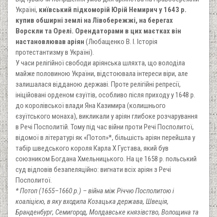
Україні,
київський підкоморій Юрій Немирич у 1643 р.
купив обширні землі на Лівобережжі, на берегах
Ворскли та Орелі. Орендаторами в цих маєтках він
настановлював аріян
(Любащенко В. І. Історія
протестантизму в Україні).
У часи релігійної свободи аріянська шляхта, що володіла
майже половиною України, відстоювала інтереси віри, але
залишалася відданою державі. Проте релігійні репресії,
ініційовані орденом єзуїтів, особливо після приходу у 1648 р.
до королівської влади Яна Казимира (колишнього
єзуїтського монаха), викликали у аріян глибоке розчарування
в Речі Посполитій. Тому під час війни проти Речі Посполитої,
відомої в літературі як «Потоп»*, більшість аріян перейшла у
табір шведського короля Карла Х Густава, який був
союзником Богдана Хмельницького. На це 1658 р. польський
суд відповів безапеляційно: вигнати всіх аріян з Речі
Посполитої.
* Потоп (1655–1660 р.) – війна між Річчю Посполитою і
коаліцією, в яку входила Козацька держава, Швеція,
Бранденбург, Семигород, Молдавське князівство, Волощина та