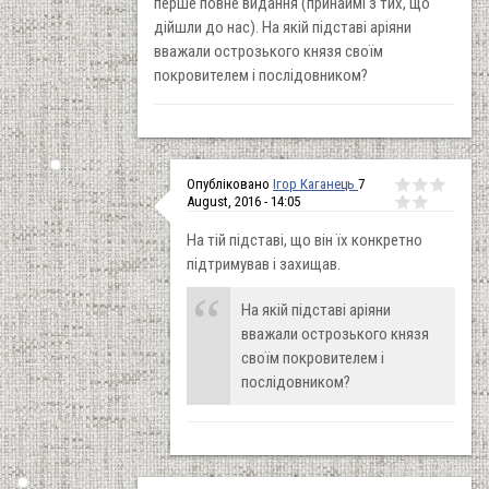
перше повне видання (принаймі з тих, що
дійшли до нас). На якій підставі аріяни
вважали острозького князя своїм
покровителем і послідовником?
Опубліковано
Ігор Каганець
7
August, 2016 - 14:05
На тій підставі, що він їх конкретно
підтримував і захищав.
На якій підставі аріяни
вважали острозького князя
своїм покровителем і
послідовником?