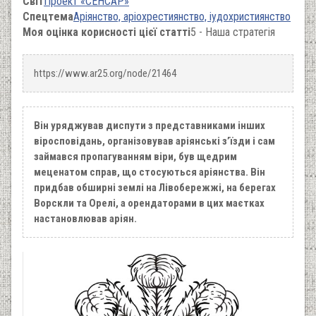
Світ
Проект «СЕНСАР»
Спецтема
Аріянство, аріохрестиянство, іудохристиянство
Моя оцінка корисності цієї статті
5 - Наша стратегія
https://www.ar25.org/node/21464
Він уряджував диспути з представниками інших
віросповідань, організовував аріянські з’їзди і сам
займався пропагуванням віри, був щедрим
меценатом справ, що стосуються аріянства. Він
придбав обширні землі на Лівобережжі, на берегах
Ворскли та Орелі, а орендаторами в цих маєтках
настановлював аріян.