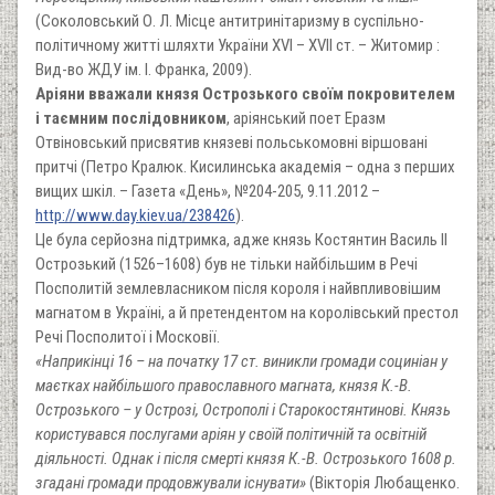
(Соколовський О. Л. Місце антитринітаризму в суспільно-
політичному житті шляхти України XVI – XVII ст. – Житомир :
Вид-во ЖДУ ім. І. Франка, 2009).
Аріяни вважали князя Острозького своїм покровителем
і таємним послідовником
, аріянський поет Еразм
Отвіновський присвятив князеві польськомовні віршовані
притчі (Петро Кралюк. Кисилинська академія – одна з перших
вищих шкіл. – Газета «День», №204-205, 9.11.2012 –
http://www.day.kiev.ua/238426
).
Це була серйозна підтримка, адже князь Костянтин Василь II
Острозький (1526–1608) був не тільки найбільшим в Речі
Посполитій землевласником після короля і найвпливовішим
магнатом в Україні, а й претендентом на королівський престол
Речі Посполитої і Московії.
«Наприкінці 16 – на початку 17 ст. виникли громади социніан у
маєтках найбільшого православного магната, князя К.-В.
Острозького – у Острозі, Острополі і Старокостянтинові. Князь
користувався послугами аріян у своїй політичній та освітній
діяльності. Однак і після смерті князя К.-В. Острозького 1608 р.
згадані громади продовжували існувати»
(Вікторія Любащенко.