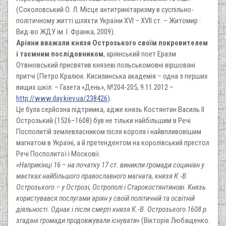
(Соколовський О. Л. Місце антитринітаризму в суспільно-
політичному житті шляхти України XVI – XVII ст. – Житомир :
Вид-во ЖДУ ім. І. Франка, 2009).
Аріяни вважали князя Острозького своїм покровителем
і таємним послідовником
, аріянський поет Еразм
Отвіновський присвятив князеві польськомовні віршовані
притчі (Петро Кралюк. Кисилинська академія – одна з перших
вищих шкіл. – Газета «День», №204-205, 9.11.2012 –
http://www.day.kiev.ua/238426
).
Це була серйозна підтримка, адже князь Костянтин Василь II
Острозький (1526–1608) був не тільки найбільшим в Речі
Посполитій землевласником після короля і найвпливовішим
магнатом в Україні, а й претендентом на королівський престол
Речі Посполитої і Московії.
«Наприкінці 16 – на початку 17 ст. виникли громади социніан у
маєтках найбільшого православного магната, князя К.-В.
Острозького – у Острозі, Острополі і Старокостянтинові. Князь
користувався послугами аріян у своїй політичній та освітній
діяльності. Однак і після смерті князя К.-В. Острозького 1608 р.
згадані громади продовжували існувати»
(Вікторія Любащенко.