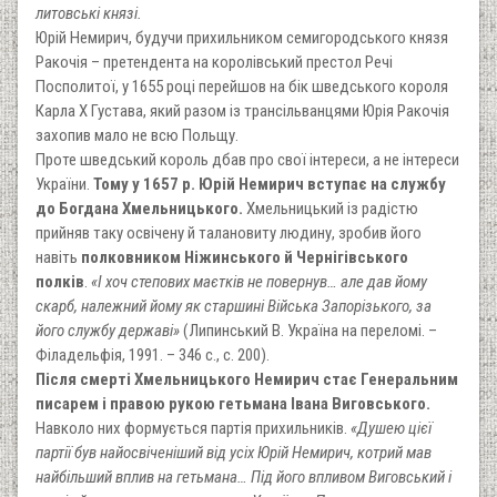
литовські князі.
Юрій Немирич, будучи прихильником семигородського князя
Ракочія – претендента на королівський престол Речі
Посполитої, у 1655 році перейшов на бік шведського короля
Карла X Густава, який разом із трансільванцями Юрія Ракочія
захопив мало не всю Польщу.
Проте шведський король дбав про свої інтереси, а не інтереси
України.
Тому у 1657 р. Юрій Немирич вступає на службу
до Богдана Хмельницького.
Хмельницький із радістю
прийняв таку освічену й талановиту людину, зробив його
навіть
полковником Ніжинського й Чернігівського
полків
.
«І хоч степових маєтків не повернув… але дав йому
скарб, належний йому як старшині Війська Запорізького, за
його службу державі»
(Липинський В. Україна на переломі. –
Філадельфія, 1991. – 346 с., с. 200).
Після смерті Хмельницького Немирич стає Генеральним
писарем і правою рукою гетьмана Івана Виговського.
Навколо них формується партія прихильників.
«Душею цієї
партії був найосвіченіший від усіх Юрій Немирич, котрий мав
найбільший вплив на гетьмана… Під його впливом Виговський і