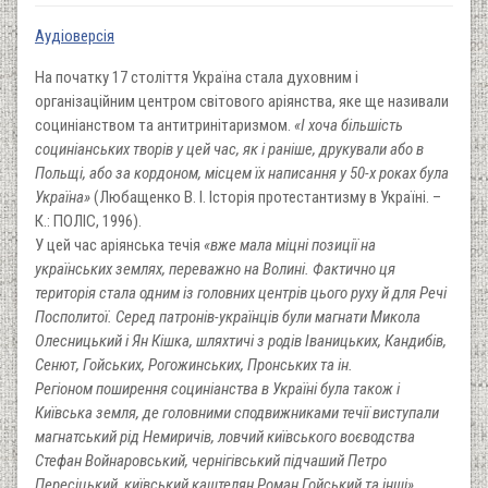
Аудіоверсія
На початку 17 століття Україна стала духовним і
організаційним центром світового аріянства, яке ще називали
социніанством та антитринітаризмом.
«І хоча більшість
социніанських творів у цей час, як і раніше, друкували або в
Польщі, або за кордоном, місцем їх написання у 50-х роках була
Україна»
(Любащенко В. І. Історія протестантизму в Україні. –
К.: ПОЛІС, 1996).
У цей час аріянська течія
«вже мала міцні позиції на
українських землях, перева
жно на Волині. Фактично ця
територія стала одним із головних центрів цього руху й для Речі
Посполитої. Серед патронів-українців були магнати Микола
Олесницький і Ян Кішка, шляхтичі з родів Іваницьких, Кандибів,
Сенют, Гойських, Рогожинських, Пронських та ін.
Регіоном поширення социніанства в Україні була також і
Київська земля, де головними сподвижниками течії виступали
магнатський рід Немиричів, ловчий київського воєводства
Стефан Войнаровський, чернігівський підчаший Петро
Пересіцький, київський каштелян Роман Гойський та інші»