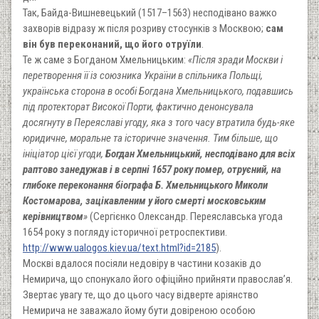
Так, Байда-Вишневецький (1517–1563) несподівано важко
захворів відразу ж після розриву стосунків з Москвою;
сам
він був переконаний, що його отруїли
.
Те ж саме з Богданом Хмельницьким:
«Після зради Москви і
перетворення її із союзника України в спільника Польщі,
українська сторона в особі Богдана Хмельницького, подавшись
під протекторат Високої Порти, фактично денонсувала
досягнуту в Переяславі угоду, яка з того часу втратила будь-яке
юридичне, моральне та історичне значення. Тим більше, що
ініціатор цієї угоди,
Богдан Хмельницький, несподівано для всіх
раптово занедужав і в серпні 1657 року помер, отруєний, на
глибоке переконання біографа Б. Хмельницького Миколи
Костомарова, зацікавленим у його смерті московським
керівництвом
»
(Сергієнко Олександр. Переяславська угода
1654 року з погляду історичної ретроспективи.
http://www.ualogos.kiev.ua/text.html?id=2185
).
Москві вдалося посіяли недовіру в частини козаків до
Немирича, що спонукало його офіційно прийняти православ’я.
Звертає увагу те, що до цього часу відверте аріянство
Немирича не заважало йому бути довіреною особою