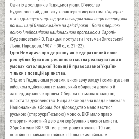
Один із дослідників Гадяцької угоди, В’ячеслав
Будзиновський, дав таку характеристику пактам:
«Гадяцькі
статті доказують, що під цим поглядом наша нація випередила
всі інші нації Європи майже на двісті років… Вони є першою
ясною і найповнішою національною програмою в Європі»
(Будзиновський В. Гадяцькі постулати і гетьман Виговський. –
Львів: Народова, 1907. – 38 с., с. 21–22).
Ідея Немирича про державу як федеративний союз
республік була прогресивною і могла реалізуватися в
умовах католицької Польщі й православної України
тільки з позицій аріянства.
Згідно з Гадяцькими угодами, виконавчу владу і командування
військом здійснював гетьман, який обирався довічно й
затверджувався королем. Обирали гетьмана козацтво,
шляхта та духовенство. Вища законодавча влада належала
Національним зборам. Усе діловодство мало вестися
руською (староукраїнською) мовою. ВКР мало право
створити монетний двір для карбування власної монети.
Збройні сили ВКР: 30 тис. реєстрових козаків і 10 тис.
постійного найманого війська. Польським військам