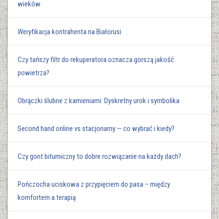
wieków
Weryfikacja kontrahenta na Białorusi
Czy tańszy filtr do rekuperatora oznacza gorszą jakość
powietrza?
Obrączki ślubne z kamieniami: Dyskretny urok i symbolika
Second hand online vs stacjonarny — co wybrać i kiedy?
Czy gont bitumiczny to dobre rozwiązanie na każdy dach?
Pończocha uciskowa z przypięciem do pasa – między
komfortem a terapią