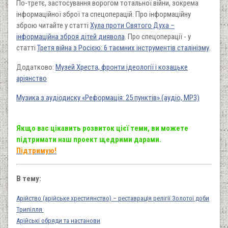
По-третє, застосування ворогом тотальної війни, зокрема
інформаційної зброї та спецоперацій. Про інформаційну
зброю читайте у статті
Хула проти Святого Духа –
інформаційна зброя дітей диявола
. Про спецоперації - у
статті
Третя війна з Росією: 6 таємних інструментів сталінізму
.
Додатково:
Музей Хреста, фронти ідеології і козацьке
аріянство
Музика з аудіодиску «Реформація: 25 пунктів» (аудіо, MP3)
Якщо вас цікавить розвиток цієї теми, ви можете
підтримати наш проект щедрими дарами.
Підтримую!
В тему:
Арійство (арійське хрестиянство) – реставрація релігії Золотої доби
Трипілля
Арійські обряди та настанови