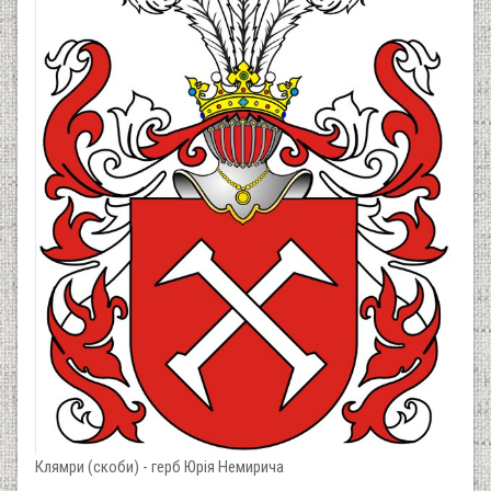
Клямри (скоби) - герб Юрія Немирича