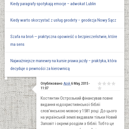
Kiedy paragrafy spotykają emocje – adwokat Lublin
Kiedy warto skorzystać z usług geodety – geodezja Nowy Sącz
Szafa na broń — praktyczna opowieść o bezpieczeństwie, które
ma sens
Najważniejsze manewry na kursie prawa jazdy – praktyka, która
decyduje o pewności za kierownicą
Опубліковано
Арій
6 May, 2015 -
11:07
Костянтин Острозький фінансував повне
видання юдохристиянської біблії
слов'янською мовою у 1581 році. До цього
на українській землі видавали тільки Новий
Заповіт і окремі розділи з біблії. Тобто це