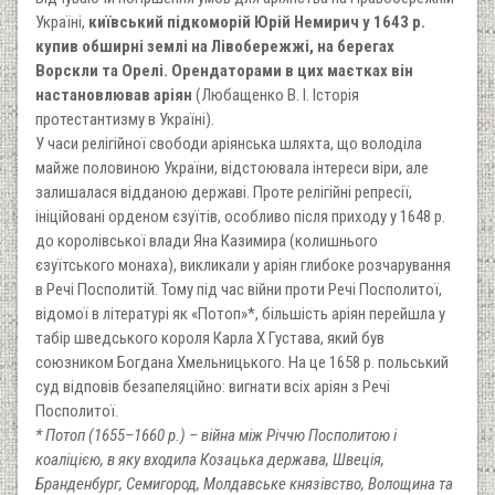
Україні,
київський підкоморій Юрій Немирич у 1643 р.
купив обширні землі на Лівобережжі, на берегах
Ворскли та Орелі. Орендаторами в цих маєтках він
настановлював аріян
(Любащенко В. І. Історія
протестантизму в Україні).
У часи релігійної свободи аріянська шляхта, що володіла
майже половиною України, відстоювала інтереси віри, але
залишалася відданою державі. Проте релігійні репресії,
ініційовані орденом єзуїтів, особливо після приходу у 1648 р.
до королівської влади Яна Казимира (колишнього
єзуїтського монаха), викликали у аріян глибоке розчарування
в Речі Посполитій. Тому під час війни проти Речі Посполитої,
відомої в літературі як «Потоп»*, більшість аріян перейшла у
табір шведського короля Карла Х Густава, який був
союзником Богдана Хмельницького. На це 1658 р. польський
суд відповів безапеляційно: вигнати всіх аріян з Речі
Посполитої.
* Потоп (1655–1660 р.) – війна між Річчю Посполитою і
коаліцією, в яку входила Козацька держава, Швеція,
Бранденбург, Семигород, Молдавське князівство, Волощина та