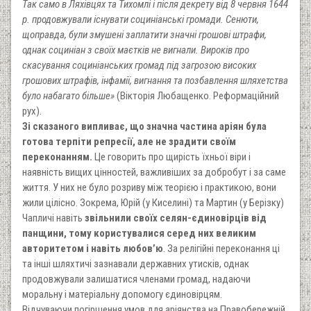
Так само в Ляхівцях та Тихомлі і після декрету від 8 червня 1644
р. продовжували існувати социніанські громади. Сенюти,
щоправда, були змушені заплатити значні грошові штрафи,
однак социніан з своїх маєтків не вигнали. Вироків про
скасування социніанських громад під загрозою високих
грошових штрафів, інфамії, вигнання та позбавлення шляхетства
було набагато більше»
(Вікторія Любащенко. Реформаційний
рух).
Зі сказаного випливає, що значна частина аріян була
готова терпіти репресії, але не зрадити своїм
переконанням.
Це говорить про щирість їхньої віри і
наявність вищих цінностей, важливіших за добробут і за саме
життя. У них не було розриву між теорією і практикою, вони
жили цілісно. Зокрема, Юрій (у Киселині) та Мартин (у Берізку)
Чапличі навіть
звільнили своїх селян-єдиновірців від
панщини, тому користувалися серед них великим
авторитетом і навіть любов’ю
. За релігійні переконання ці
та інші шляхтичі зазнавали державних утисків, однак
продовжували залишатися членами громад, надаючи
моральну і матеріальну допомогу єдиновірцям.
Відчуваючи погіршення умов для аріянства на Правобережній