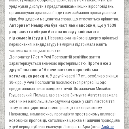
уряджував диспути з представниками інших віросповідань,
організовував аріянські з’їзди і сам займався пропагуванням
віри, був щедрим меценатом справ, що стосуються аріянства.
Авторитет Немирича був настільки високим, що у 1638
році шляхта обирає його на посаду київського
підкоморія (судді).
Незважаючи на його відверто аріянські
переконання, кандидатуру Немирича підтримала навіть
частина католицької шляхти.
До початку 17 ст. у Речі Посполитій релігійне життя
характеризується значною віротерпимістю.
Проте вже з
другої половини 16 починається європейська
католицька реакція.
У другій чверті 17 ст., особливо з кінця
30-х рр., у Речі Посполитій посилюються репресії щодо
представників некатолицьких течій. Як зазначав Михайло
Грушевський, Польща, що за часів Зигмунта-Августа вважала
себе чи не найбільш вільнодумним краєм у світі, півстоліття
тому стала царством темної реакції та клерикалізму.
Наприклад, намагаючись протидіяти зростаючому впливові
нововірчої проповіді, католицька церква в Галичині проводила
у цей період публічні екзекуції Лютера та Арія (хоча
Арій не