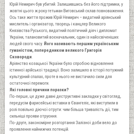
Юрій Немирич був убитий. Залишившись без його підтримки, у
жовтні цього ж року гетьман Виговський склав повноваження.
Ось таке життя прожив Юрій Немирич – видатний аріянський
мислитель і організатор, творець і канцлер Великого
Князівства Руського, видатний політичний діяч і дипломат
України, талановитий воєначальник, один із найосвіченіших
людей свого часу.
Його називають першим українським
гуманістом, попередником великого Григорія
Сковороди
.
Аріянство козацької України було спробою відновлення
істинної арійської традиції. Воно залишило в історії потужний
культурний спалах, проте в нього не вистачило сили для
остаточної перемоги.
Які головні причини поразки?
По-перше, це дуже давні деструктивні закладки у світогляд,
передусім фарисейські вставки в Євангеліє, які виступили в
ролі повільно діючої отрути: чим більша тривалість дії, тим
сильніші прояви отруєння.
По-друге, закономірне розгортання Залізної доби вело до
проявлення найнижчих потенцій.