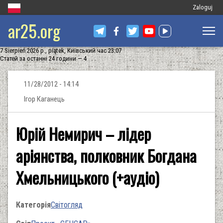
Меню
Zaloguj
ar25.org
облікового
запису
7 Sierpień 2026 р., piątek, Київський час 23:07
користувач
Статей за останні 24 години — 4
11/28/2012 - 14:14
Ігор Каганець
Юрій Немирич – лідер
аріянства, полковник Богдана
Хмельницького (+аудіо)
Категорія
Світогляд