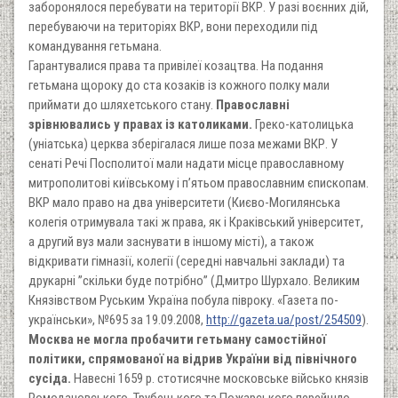
заборонялося перебувати на території ВКР. У разі воєнних дій,
перебуваючи на територіях ВКР, вони переходили під
командування гетьмана.
Гарантувалися права та привілеї козацтва. На подання
гетьмана щороку до ста козаків із кожного полку мали
приймати до шляхетського стану.
Православні
зрівнювались у правах із католиками.
Греко-католицька
(уніатська) церква зберігалася лише поза межами ВКР. У
сенаті Речі Посполитої мали надати місце православному
митрополитові київському і п’ятьом православним єпископам.
ВКР мало право на два університети (Києво-Могилянська
колегія отримувала такі ж права, як і Краківський університет,
а другий вуз мали заснувати в іншому місті), а також
відкривати гімназії, колегії (середні навчальні заклади) та
друкарні ”скільки буде потрібно” (Дмитро Шурхало. Великим
Князівством Руським Україна побула півроку. «Газета по-
українськи», №695 за 19.09.2008,
http://gazeta.ua/post/254509
).
Москва не могла пробачити гетьману самостійної
політики, спрямованої на відрив України від північного
сусіда.
Навесні 1659 р. стотисячне московське військо князів
Ромодановського, Трубецького та Пожарського перейшло