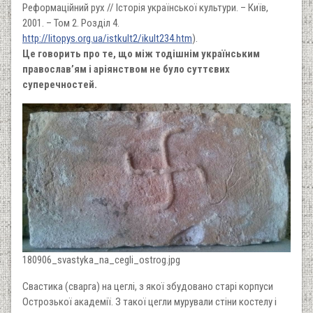
Реформаційний рух // Історія української культури. – Київ,
2001. – Том 2. Розділ 4.
http://litopys.org.ua/istkult2/ikult234.htm
).
Це говорить про те, що між тодішнім українським
православ’ям і аріянством не було суттєвих
суперечностей.
180906_svastyka_na_cegli_ostrog.jpg
Свастика (сварга) на цеглі, з якої збудовано старі корпуси
Острозької академії. З такої цегли мурували стіни костелу і