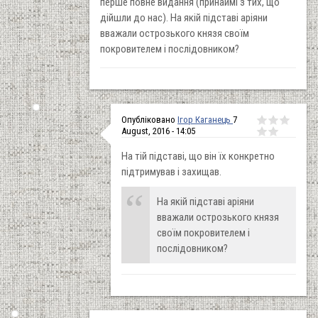
перше повне видання (принаймі з тих, що
дійшли до нас). На якій підставі аріяни
вважали острозького князя своїм
покровителем і послідовником?
Опубліковано
Ігор Каганець
7
August, 2016 - 14:05
На тій підставі, що він їх конкретно
підтримував і захищав.
На якій підставі аріяни
вважали острозького князя
своїм покровителем і
послідовником?