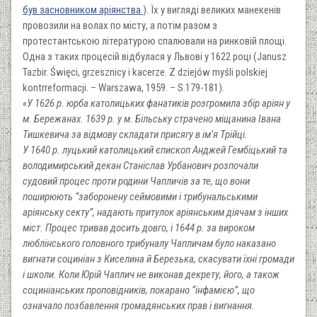
був засновником аріянства
). Їх у вигляді великих манекенів
провозили на волах по місту, а потім разом з
протестантською літературою спалювали на ринковій площі.
Одна з таких процесій відбулася у Львові у 1622 році (Janusz
Tazbir. Święci, grzesznicy i kacerze. Z dziejów myśli polskiej
kontrreformacji. – Warszawa, 1959. – S.179-181).
«У 1626 р. юрба католицьких фанатиків розгромила збір аріян у
м. Бережанах. 1639 р. у м. Більську страчено міщанина Івана
Тишкевича за відмову складати присягу в ім’я Трійці.
У 1640 р. луцький католицький єпископ Анджей Гембіцький та
володимирський декан Станіслав Урбанович розпочали
судовий процес проти родини Чапличів за те, що вони
поширюють “заборонену сеймовими і трибунальськими
аріянську секту”, надають притулок аріянським діячам з інших
міст. Процес тривав досить довго, і 1644 р. за вироком
люблінського головного трибуналу Чапличам було наказано
вигнати социніан з Киселина й Березька, скасувати їхні громади
і школи. Коли Юрій Чаплич не виконав декрету, його, а також
социніанських проповідників, покарано “інфамією”, що
означало позбавлення громадянських прав і вигнання.