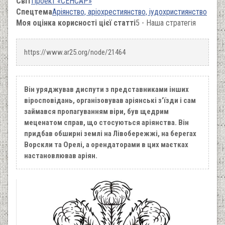
Світ
Проект «СЕНСАР»
Спецтема
Аріянство, аріохрестиянство, іудохристиянство
Моя оцінка корисності цієї статті
5 - Наша стратегія
https://www.ar25.org/node/21464
Він уряджував диспути з представниками інших
віросповідань, організовував аріянські з’їзди і сам
займався пропагуванням віри, був щедрим
меценатом справ, що стосуються аріянства. Він
придбав обширні землі на Лівобережжі, на берегах
Ворскли та Орелі, а орендаторами в цих маєтках
настановлював аріян.