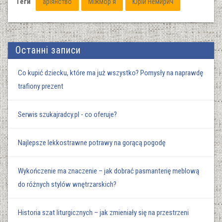
Теги
аріянство
Міжмор'я
Юрій Немирич
Останні записи
Co kupić dziecku, które ma już wszystko? Pomysły na naprawdę
trafiony prezent
Serwis szukajradcy.pl - co oferuje?
Najlepsze lekkostrawne potrawy na gorącą pogodę
Wykończenie ma znaczenie – jak dobrać pasmanterię meblową
do różnych stylów wnętrzarskich?
Historia szat liturgicznych – jak zmieniały się na przestrzeni