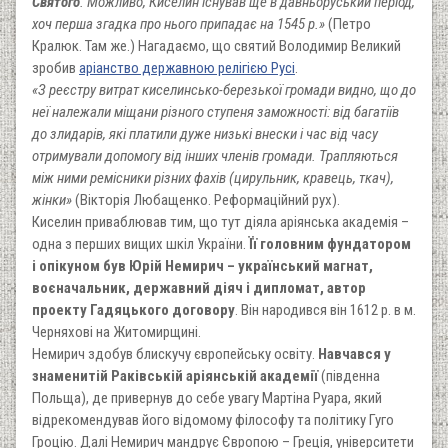
Святого
. Можливо, Киселин існував ще в давньоруський період,
хоч перша згадка про нього припадає на 1545 р.»
(Петро
Кралюк. Там же.) Нагадаємо, що святий Володимир Великий
зробив
аріанство державною релігією Русі
.
«З реєстру витрат киселинсько-березької громади видно, що до
неї належали міщани різного ступеня заможності: від багатіїв
до злидарів, які платили дуже низькі внески і час від часу
отримували допомогу від інших членів громади. Трапляються
між ними ремісники різних фахів (цирульник, кравець, ткач),
жінки»
(Вікторія Любащенко. Реформаційний рух).
Киселин приваблював тим, що тут діяла аріянська академія –
одна з перших вищих шкіл України.
Її головним фундатором
і опікуном був Юрій Немирич – український магнат,
воєначальник, державний діяч і дипломат, автор
проекту Гадяцького договору
. Він народився він 1612 р. в м.
Черняхові на Житомирщині.
Немирич здобув блискучу європейську освіту.
Навчався у
знаменитій Раківській аріянській академії
(південна
Польща), де привернув до себе увагу Мартіна Руара, який
відрекомендував його відомому філософу та політику Гуго
Гроцію. Далі Немирич мандрує Європою – Греція, університети