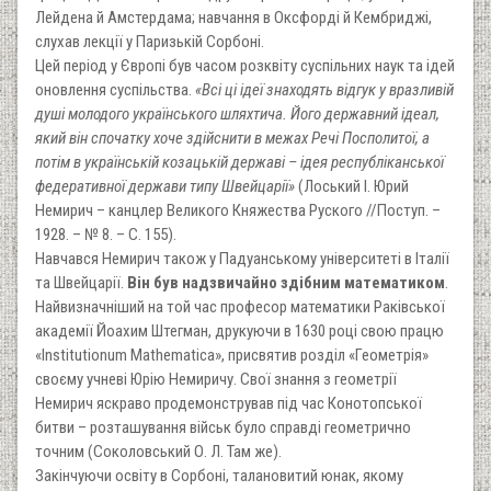
Лейдена й Амстердама; навчання в Оксфорді й Кембриджі,
слухав лекції у Паризькій Сорбоні.
Цей період у Європі був часом розквіту суспільних наук та ідей
оновлення суспільства.
«Всі ці ідеї знаходять відгук у вразливій
душі молодого українського шляхтича. Його державний ідеал,
який він спочатку хоче здійснити в межах Речі Посполитої, а
потім в українській козацькій державі – ідея республіканської
федеративної держави типу Швейцарії»
(Лоський І. Юрий
Немирич – канцлер Великого Княжества Руского //Поступ. –
1928. – № 8. – C. 155).
Навчався Немирич також у Падуанському університеті в Італії
та Швейцарії.
Він був надзвичайно здібним математиком
.
Найвизначніший на той час професор математики Раківської
академії Йоахим Штегман, друкуючи в 1630 році свою працю
«Institutionum Mathematica», присвятив розділ «Геометрія»
своєму учневі Юрію Немиричу. Свої знання з геометрії
Немирич яскраво продемонстрував під час Конотопської
битви – розташування військ було справді геометрично
точним (Соколовський О. Л. Там же).
Закінчуючи освіту в Сорбоні, талановитий юнак, якому