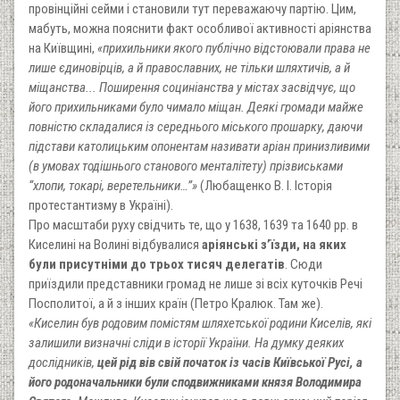
провінційні сейми і становили тут переважаючу партію. Цим,
мабуть, можна пояснити факт особливої активності аріянства
на Київщині,
«прихильники якого публічно відстоювали права не
лише єдиновірців, а й православних, не тільки шляхтичів, а й
міщанства... Поширення социніанства у містах засвідчує, що
його прихильниками було чимало міщан. Деякі громади майже
повністю складалися із середнього міського прошарку, даючи
підстави католицьким опонентам називати аріан принизливими
(в умовах тодішнього станового менталітету) прізвиськами
“хлопи, токарі, веретельники…”»
(Любащенко В. І. Історія
протестантизму в Україні).
Про масштаби руху свідчить те, що у 1638, 1639 та 1640 рр. в
Киселині на Волині відбувалися
аріянські з’їзди, на яких
були присутніми до трьох тисяч делегатів
. Сюди
приїздили представники громад не лише зі всіх куточків Речі
Посполитої, а й з інших країн (Петро Кралюк. Там же).
«Киселин був родовим помістям шляхетської родини Киселів, які
залишили визначні сліди в історії України. На думку деяких
дослідників,
цей рід вів свій початок із часів Київської Русі, а
його родоначальники були сподвижниками князя Володимира