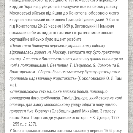
кордон України, руйнуючи й знищуючи все на своєму шляху.
Московські війська підійшли до Конотопа, обороною якого
керував ніжинський полковник Григорій Гуляницький. У битві
під Конотопом 28-29 червня 1659 р. Виговський і Немирич
показали себе як видатні тактики і стратеги: московське
окупаційне військо було вщент розбите.
«Після такої блискучої перемоги українському війську
відкривалась дорога на Москву, захищати яку було практично
нікому. Але проти Виговського виступила внутрішня опозиція на
чолі з полковниками І. Безпалим, Т. Цецюрою, Я. Сомком та В.
Золотаренком. У боротьбі за гетьманську булаву претенденти
проявляли надзвичайну жорстокість»
(Соколовський О. Л. Там
же).
«Знекровлюючи гетьманське військо боями, повсюдно
винищуючи його прибічників, Тиміш Цецюра, який стояв на чолі
опозиції, дав змогу московському уряду зібрати нову армію і
привести її на Україну»
(Слабошпицький Михайло. З голосу
нашої Кліо. Події і люди української історії. – К: Довіра, 1993.
– 255 с., с. 237).
У бою з промосковським загоном козаків у вересні 1659 року