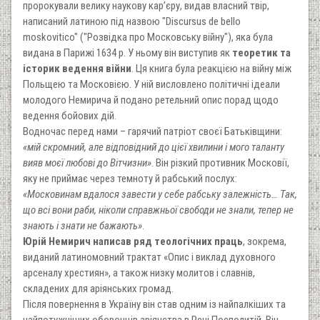
пророкували велику наукову кар’єру, видав власний твір,
написаний латиною під назвою "Discursus de bello
moskovitico" ("Розвідка про Московську війну"), яка була
видана в Парижі 1634 р. У ньому він виступив як
теоретик та
історик ведення війни
. Ця книга була реакцією на війну між
Польщею та Московією. У ній висловлено політичні ідеали
молодого Немирича й подано ретельний опис порад щодо
ведення бойових дій.
Водночас перед нами – гарячий патріот своєї Батьківщини:
«мій скромний, але відповідний до цієї хвилини і мого таланту
вияв моєї любові до Вітчизни»
. Він різкий противник Московії,
яку не приймає через темноту й рабський послух:
«Московинам вдалося завести у себе рабську залежність… Так,
що всі вони раби, ніколи справжньої свободи не знали, тепер не
знають і знати не бажають»
.
Юрій Немирич написав ряд теологічних праць
, зокрема,
виданий латиномовний трактат «Опис і виклад духовного
арсеналу хрестиян», а також низку молитов і славнів,
складених для аріянських громад.
Після повернення в Україну він став одним із найпалкіших та
найпотужніших оборонців аріянства в Речі Посполитій. Він