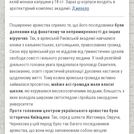
келій монахи капуцини у 18 ст. Зараз ці корпуси входять в
архітектурний комплекс академії.
Джерело
.
Поширенню аріянства сприяло те, що його послідовники
були
далекими від фанатизму чи непримиренності до інших
віруючих
. Так, в аріянській Раківській академії навчалися
юнаки з кальвіністських, католицьких, православних громад.
Свою віру аріянський рух не відділяв від гуманістичних ідеалів
свободи совісті і вільного розвитку людини. У їхній релігійній
діяльності головна увага приділялася проповіді Євангелія,
вихованню, освіті і практичній реалізації духовних настанов у
щоденному житті. Тому кожна аріянська громада активно
займалася просвітою,
майже всі громади мали власні
школи
, які керувалися високоосвіченими людьми, більшість з
яких володіла широким світоглядом і пройшла закордонні
університети.
Проте головним центром українського аріянства була
історична Київщина
. Так, серед шляхти Житомира, Овруча,
Черняхова у цей період було так багато послідовників
аріянства, що вони іноді заповнювали собою місцеві