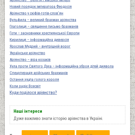
Новий порядок імператора Феодосія
Аріянство у скіфів-готів-слов’ян
Вульфила – великий брахман аріянства
Глаголиця – священне письмо брахманів
Готи – засновники хрестиянської Європи
Кирилиця – інформаційна диверсія
Ярослав Мудрий – внутрішній ворог
Українське аріянство
Аріянство – віра козаків
Хула проти Святого Духа – інформаційна зброя дітей диявола
Спецоперація арійських брахманів
Остання хуцпа голого короля
Коли радіє Всесвіт
Куди поділося аріянство?
Наші інтереси
Дуже важливо знати історію аріянства в Україні.