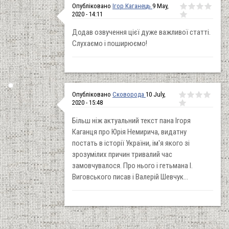
Опубліковано
Ігор Каганець
9 May,
2020 - 14:11
Додав озвучення цієї дуже важливої статті.
Слухаємо і поширюємо!
Опубліковано
Сковорода
10 July,
2020 - 15:48
Більш ніж актуальний текст пана Ігоря
Каганця про Юрія Немирича, видатну
постать в історії України, ім'я якого зі
зрозумілих причин тривалий час
замовчувалося. Про нього і гетьмана І.
Виговського писав і Валерій Шевчук...