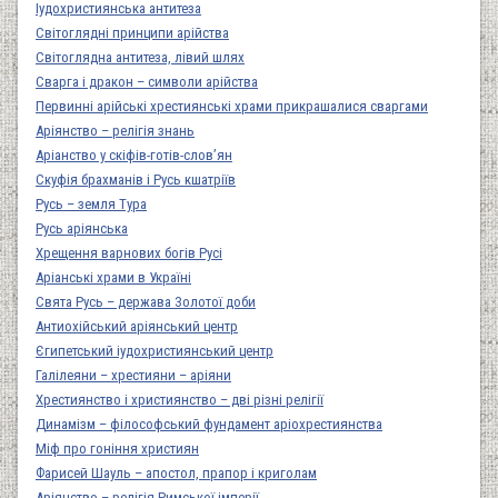
Іудохристиянська антитеза
Світоглядні принципи арійства
Світоглядна антитеза, лівий шлях
Сварга і дракон – символи арійства
Первинні арійські хрестиянські храми прикрашалися сваргами
Аріянство – релігія знань
Аріанство у скіфів-готів-слов’ян
Скуфія брахманів і Русь кшатріїв
Русь – земля Тура
Русь аріянська
Хрещення варнових богів Русі
Аріанські храми в Україні
Свята Русь – держава Золотої доби
Антиохійський аріянський центр
Єгипетський іудохристиянський центр
Галілеяни – хрестияни – аріяни
Хрестиянство і християнство – дві різні релігії
Динамізм – філософський фундамент аріохрестиянства
Міф про гоніння християн
Фарисей Шауль – апостол, прапор і криголам
Аріянство – релігія Римської імперії