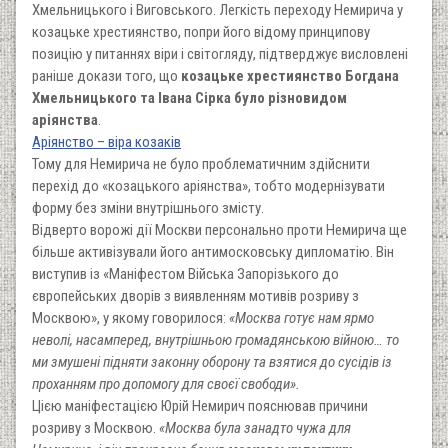
Хмельницького і Виговського. Легкість переходу Немирича у
козацьке хрестиянство, попри його відому принципову
позицію у питаннях віри і світогляду, підтверджує висловлені
раніше докази того, що
козацьке хрестиянство Богдана
Хмельницького та Івана Сірка було різновидом
аріянства
.
Аріянство – віра козаків
Тому для Немирича не було проблематичним здійснити
перехід до «козацького аріянства», тобто модернізувати
форму без зміни внутрішнього змісту.
Відверто ворожі дії Москви персонально проти Немирича ще
більше активізували його антимосковську дипломатію. Він
виступив із «Маніфестом Війська Запорізького до
європейських дворів з виявленням мотивів розриву з
Москвою», у якому говорилося:
«Москва готує нам ярмо
неволі, насамперед, внутрішньою громадянською війною… то
ми змушені підняти законну оборону та взятися до сусідів із
проханням про допомогу для своєї свободи».
Цією маніфестацією Юрій Немирич пояснював причини
розриву з Москвою.
«Москва була занадто чужа для