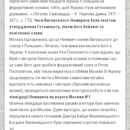
партія його замислили поєднати Україну з Польщею на
федеративних основах, тобто, щоб Україна стала автономною
державою…»
(Літопис Самовидця. – К.: Наукова думка, 1971. –
207 с., с. 175).
Часи Виговського-Немирича були зенітом
утвердження Гетьманату, піком його бойової та
політичної слави
.
Москва підозрювала, що це Немирич схилив Виговського до
союзу з Польшею і Литвою, тож вимагала вислати його з
України. У політичних колах Речі Посполитої стало відомо, що
Юрій є автором багатьох договорів козаків із поляками і що
це саме його ідея зробити федеративний союз із Річчю
Посполитою, аби тільки вирватися з обіймів Москви. В Україну
продовжують іти листи з Москви з вимогами негайно
відіслати геть «німчика» і «лютера» (брехливі московські
ярлики), проводиться наполеглива агентурна робота з метою
ліквідації Немирича як ворога Москви №1
.
Фізична ліквідація противників руками агентури була звичною
практикою для Москви. Дуже вірогідно, що важка хвороба і
передчасна смерть гетьманів Дмитра Байди-Вишневецького і
Богдана Хмельницького були спричинені отрутою повільної
дії.