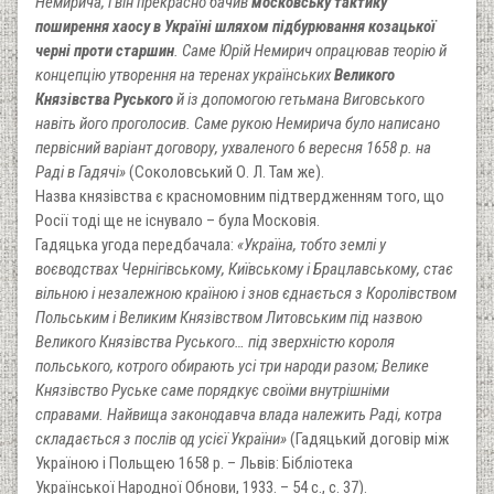
Немирича, і він прекрасно бачив
московську тактику
поширення хаосу в Україні шляхом підбурювання козацької
черні проти старшин
. Саме Юрій Немирич опрацював теорію й
концепцію утворення на теренах українських
Великого
Князівства Руського
й із допомогою гетьмана Виговського
навіть його проголосив. Саме рукою Немирича було написано
первісний варіант договору, ухваленого 6 вересня 1658 р. на
Раді в Гадячі»
(Соколовський О. Л. Там же).
Назва князівства є красномовним підтвердженням того, що
Росії тоді ще не існувало – була Московія.
Гадяцька угода передбачала:
«Україна, тобто землі у
воєводствах Чернігівському, Київському і Брацлавському, стає
вільною і незалежною країною і знов єднається з Королівством
Польським і Великим Князівством Литовським під назвою
Великого Князівства Руського… під зверхністю короля
польського, котрого обирають усі три народи разом; Велике
Князівство Руське саме порядкує своїми внутрішніми
справами. Найвища законодавча влада належить Раді, котра
складається з послів од усієї України»
(Гадяцький договір між
Україною і Польщею 1658 р. – Львів: Бібліотека
Української Народної Обнови, 1933. – 54 с., с. 37).