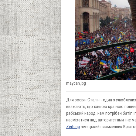
maydan.jpg
Для росіян Сталін - один з улюблених 
вважають, що їхньою країною повинна
рабський народ, нам потрібен батіг і 
насміхатися над авторитетами і не ма
Zeitung
німецький письменник Крісто