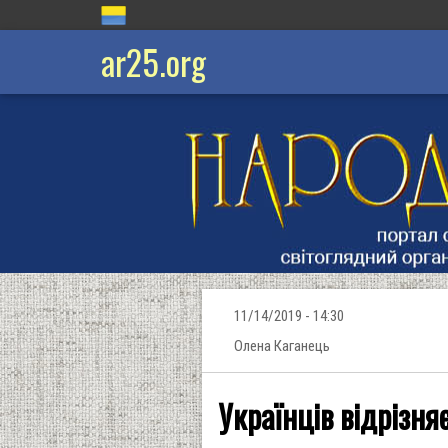
ar25.org
11/14/2019 - 14:30
Олена Каганець
Українців відрізняє