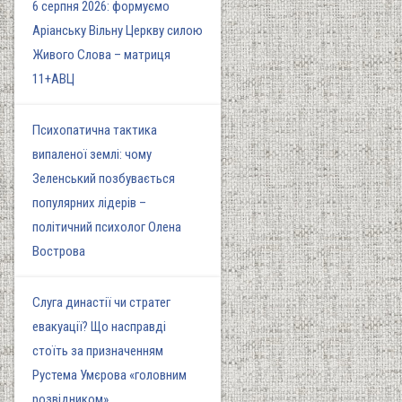
6 серпня 2026: формуємо
Аріанську Вільну Церкву силою
Живого Слова – матриця
11+АВЦ
Психопатична тактика
випаленої землі: чому
Зеленський позбувається
популярних лідерів –
політичний психолог Олена
Вострова
Слуга династії чи стратег
евакуації? Що насправді
стоїть за призначенням
Рустема Умєрова «головним
розвідником»