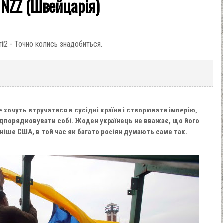
 NZZ (Швейцарія)
ті
2 - Точно колись знадобиться.
не хочуть втручатися в сусідні країни і створювати імперію,
підпорядковувати собі. Жоден українець не вважає, що його
іше США, в той час як багато росіян думають саме так.