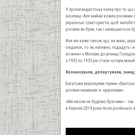
У пропагандистську казку про те, що н
іноземці. Але майже кожен росіянин з
українські трактористи, щоб запобігт
росіяни як були, так і залишаються 
Але він каже також, що, на жаль, ук
сніданок, то їм, напевно, подадуть і
вітання» з Москви до річниці Голодом
з 1932 по 1933 рік стали чотири мільйо
Колонізували, депортували, знищ
Багатьма українцями термін «братськ
росіяни називали їх «укропами».
«Ми ніколи не будемо братами» - так
в березні 2014 роки після російської а