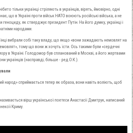
ібито тільки українці стріляють в українців, вірять, ймовірно, одні
нає, що в Україні проти військ НАТО воюють російські війська, а не
и геноциду, як стверджує президент Путін. На його думку, українці і
братніми народами.
раїнці вибрали собі таку владу, що якщо «вони зажадають немовлят на
 немовлят», тому що вони ж хочуть їсти. Ось такими були «сердечні
ору в Україні. Голодомор був спланований в Москві, а його жертвами
ни українців (насправді, більше - ред.О.К.).
ували
ий народ» сприймається тепер як образа, вони навіть воліють, щоб
 називається вірш української поетеси Анастасії Дмитрук, написаний
нексії Криму.