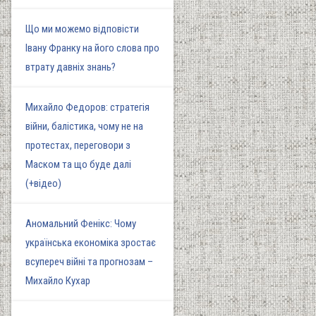
Що ми можемо відповісти
Івану Франку на його слова про
втрату давніх знань?
Михайло Федоров: стратегія
війни, балістика, чому не на
протестах, переговори з
Маском та що буде далі
(+відео)
Аномальний Фенікс: Чому
українська економіка зростає
всупереч війні та прогнозам –
Михайло Кухар