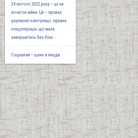
24 лютого 2022 року – це не
початок війни. Це – провал
церемонії капітуляції, зірвана
спецоперація, що мала
завершитись без бою
Соціалізм – шлях в нікуди