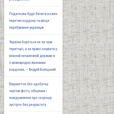
Податкова буде бачити кожен
перетин кордону та місце
перебування українців
Україна бореться не за чужі
території, а за право існувати у
власній незалежній державі в
її міжнародно визнаних
кордонах, – Андрій Білецький
Вашингтон без здобутку:
чергові фото, обіцянки і
повідомлення про «хорошу
зустріч» без результату