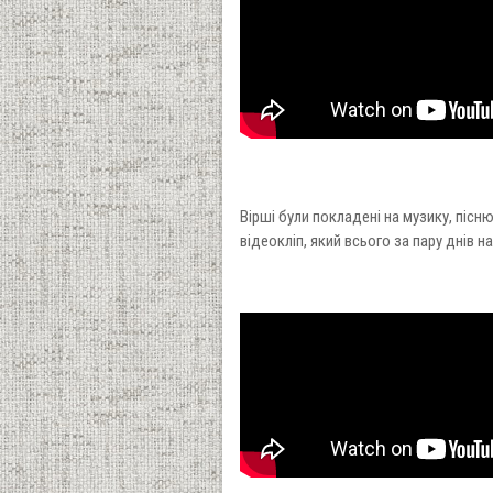
Вірші були покладені на музику, пісн
відеокліп, який всього за пару днів н