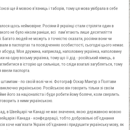
оюзі ще й мовою в'язниць і таборів, тому ця мова увібрала в себе
алося щось неймовірне. Росіяни й українці стали стріляти один в
такого не було ніколи раніше, всі пам'ятають лише десятиліття
 Багато людей не можуть з точністю сказати, росіяни вони чи
ували в паспортах та посвідченнях особистості, сьогодні цього немає.
це абсурд. Моя дружина, наприклад, наполовину українка, наполовину
ьки на одну восьму українка, тому що її дід - російський німець, а
аглибитися в історію ще сильніше, то сліди взагалі загубляться, тому
тя ввели паспорта.
штампам - по своїй волі чи ні. Фотограф Оскар Мангур з Полтави
 виключно українською. Російською він говорить тільки зі своїм
йме його за націоналіста і буде робити йому боляче, коли сверлить.
у говорить з ними українською.
клад, в Швейцарії чи Канаді не має значення, якою державною мовою
вейцарія і Канада - конфедерації, тобто добровільні об'єднання
сія хоче нав'язати Україні об'єднання і придушити українську мову, як