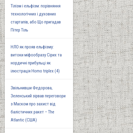
Тілізм і ельфізм: порівняння
технологічних і духовних
стартапів, або Що пригадав
Пітер Тіль
НЛО як прояв ельфізму:
витоки міфообразу Сірих та
нордичні прибульці як
ілюстрація Homo triplex (4)
Звільнивши Федорова,
Зеленський зірвав переговори
з Маском про захист від
балістичних ракет – The
Atlantic (США)