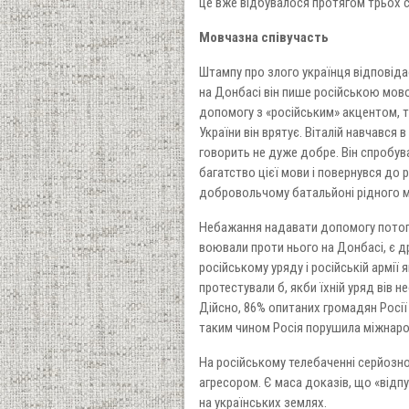
це вже відбувалося протягом трьох с
Мовчазна співучасть
Штампу про злого українця відповідає
на Донбасі він пише російською мово
допомогу з «російським» акцентом, то
України він врятує. Віталій навчався в
говорить не дуже добре. Він спробува
багатство цієї мови і повернувся до р
добровольчому батальйоні рідного міс
Небажання надавати допомогу потопаю
воювали проти нього на Донбасі, є дру
російському уряду і російській армії 
протестували б, якби їхній уряд вів н
Дійсно, 86% опитаних громадян Росії
таким чином Росія порушила міжнарод
На російському телебаченні серйозн
агресором. Є маса доказів, що «відпу
на українських землях.