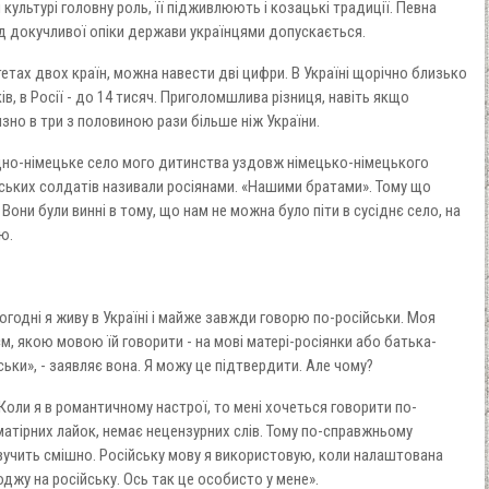
 культурі головну роль, її підживлюють і козацькі традиції. Певна
ід докучливої ​​опіки держави українцями допускається.
етах двох країн, можна навести дві цифри. В Україні щорічно близько
ків, в Росії - до 14 тисяч. Приголомшлива різниця, навіть якщо
зно в три з половиною рази більше ніж України.
дно-німецьке село мого дитинства уздовж німецько-німецького
янських солдатів називали росіянами. «Нашими братами». Тому що
Вони були винні в тому, що нам не можна було піти в сусіднє село, на
ю.
ьогодні я живу в Україні і майже завжди говорю по-російськи. Моя
м, якою мовою їй говорити - на мові матері-росіянки або батька-
ськи», - заявляє вона. Я можу це підтвердити. Але чому?
Коли я в романтичному настрої, то мені хочеться говорити по-
 матірних лайок, немає нецензурних слів. Тому по-справжньому
звучить смішно. Російську мову я використовую, коли налаштована
джу на російську. Ось так це особисто у мене».