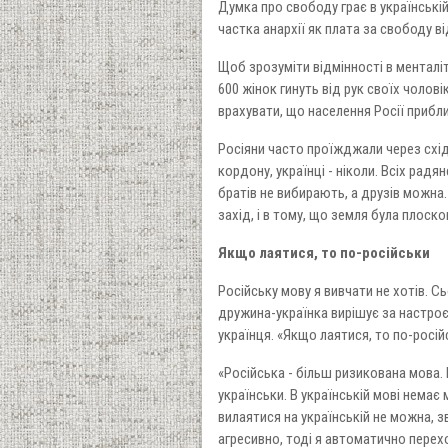
Думка про свободу грає в українській
частка анархії як плата за свободу в
Щоб зрозуміти відмінності в менталіт
600 жінок гинуть від рук своїх чолові
врахувати, що населення Росії прибли
Росіяни часто проїжджали через схі
кордону, українці - ніколи. Всіх рад
братів не вибирають, а друзів можна. 
захід, і в тому, що земля була плоско
Якщо лаятися, то по-російськи
Російську мову я вивчати не хотів. С
дружина-українка вирішує за настроє
українця. «Якщо лаятися, то по-росій
«Російська - більш ризикована мова. 
українськи. В українській мові немає
вилаятися на українській не можна, 
агресивно, тоді я автоматично перехо