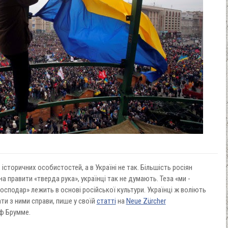
історичних особистостей, а в Україні не так. Більшість росіян
 правити «тверда рука», українці так не думають. Теза «ми -
господар» лежить в основі російської культури. Українці ж воліють
ти з ними справи, пише у своїй
статті
на
Neue Zürcher
ф Брумме.