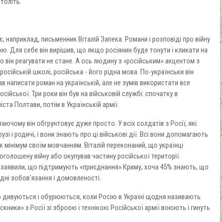
толіть.
, наприклад, письменник Віталій Запека. Романи і розповіді про війну
ю. Для себе він вирішив, що якщо росіянин буде тонути і кликати на
 він реагувати не стане. А ось людину з «російським» акцентом з
 російській школі, російська - його рідна мова. По-українськи він
в написати роман на українській, але не зумів використати все
осійської. Три роки він був на військовій службі: спочатку в
та Полтави, потім в Українській армії.
чому він обгрунтовує дуже просто. У всіх солдатів з Росії, які
зі і родичі, і вони знають про ці військові дії. Всі вони допомагають
як мінімум своїм мовчанням. Віталій переконаний, що українці
еоголошену війну або окупував частину російської території.
 заявили, що підтримують «приєднання» Криму, хоча 45% знають, що
ні зобов'язання і домовленості.
о дивуються і обурюються, коли Росію в Україні щодня називають
скники» з Росії зі зброєю і технікою Російської армії воюють і гинуть