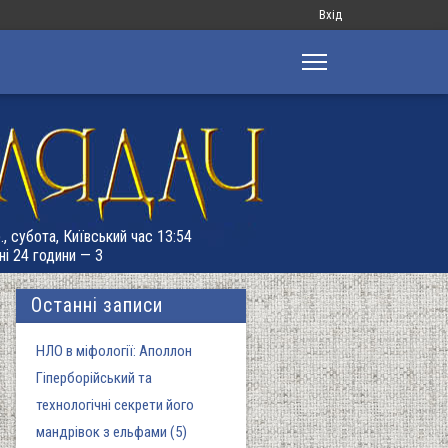
Меню
Вхід
облікового
запису
користувача
., субота, Київський час 13:54
ні 24 години — 3
Останні записи
НЛО в міфології: Аполлон
Гіперборійський та
технологічні секрети його
мандрівок з ельфами (5)