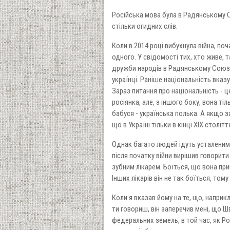
Російська мова була в Радянському С
стільки огидних слів.
Коли в 2014 році вибухнула війна, поч
одного. У свідомості тих, хто живе, 
дружби народів в Радянському Союзі.
українці. Раніше національність вказ
Зараз питання про національність - 
росіянка, але, з іншого боку, вона тіл
бабуся - українська полька. А якщо з
що в Україні тільки в кінці XIX століт
Однак багато людей ідуть усталеним 
після початку війни вирішив говорити
зубним лікарем. Боїться, що вона при
Інших лікарів він не так боїться, том
Коли я вказав йому на те, що, напри
ти говориш, він заперечив мені, що Ш
федеральних земель, в той час, як Ро