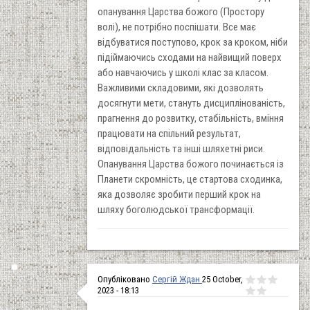
опанування Царства божого (Простору
волі), не потрібно поспішати. Все має
відбуватися поступово, крок за кроком, ніби
підіймаючись сходами на найвищий поверх
або навчаючись у школі клас за класом.
Важливими складовими, які дозволять
досягнути мети, стануть дисциплінованість,
прагнення до розвитку, стабільність, вміння
працювати на спільний результат,
відповідальність та інші шляхетні риси.
Опанування Царства божого починається із
Планети скромність, це стартова сходинка,
яка дозволяє зробити перший крок на
шляху боголюдської трансформації.
Опубліковано
Сергій Ждан
25 October,
2023 - 18:13