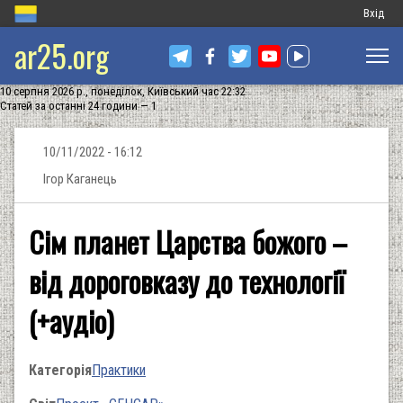
Меню
Вхід
ar25.org
обліков
запису
10 серпня 2026 р., понеділок, Київський час 22:32
користу
Статей за останні 24 години — 1
10/11/2022 - 16:12
Ігор Каганець
Сім планет Царства божого –
від дороговказу до технології
(+аудіо)
Категорія
Практики