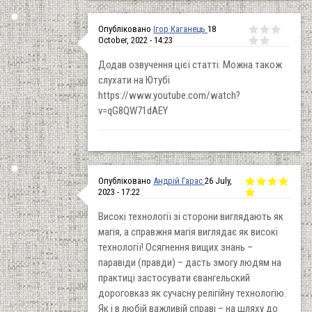
Опубліковано
Ігор Каганець
18
October, 2022 - 14:23
Додав озвучення цієї статті. Можна також
слухати на Ютубі
https://www.youtube.com/watch?
v=qG8QW71dAEY
Опубліковано
Андрій Гарас
26 July,
2023 - 17:22
Високі технології зі сторони виглядають як
магія, а справжня магія виглядає як високі
технології! Осягнення вищих знань –
паравіди (правди) – дасть змогу людям на
практиці застосувати євангельский
дороговказ як сучасну релігійну технологію.
Як і в любій важливій справі – на шляху до