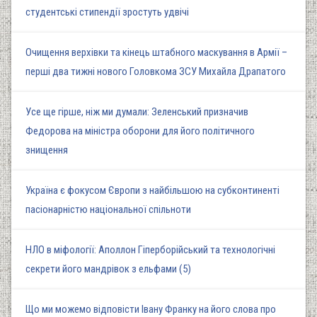
студентські стипендії зростуть удвічі
Очищення верхівки та кінець штабного маскування в Армії –
перші два тижні нового Головкома ЗСУ Михайла Драпатого
Усе ще гірше, ніж ми думали: Зеленський призначив
Федорова на міністра оборони для його політичного
знищення
Україна є фокусом Європи з найбільшою на субконтиненті
пасіонарністю національної спільноти
НЛО в міфології: Аполлон Гіперборійський та технологічні
секрети його мандрівок з ельфами (5)
Що ми можемо відповісти Івану Франку на його слова про