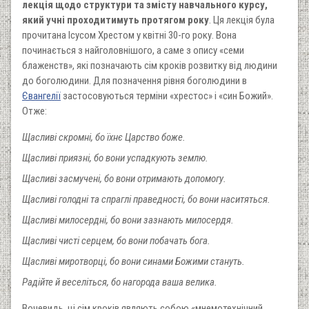
лекція щодо структури та змісту навчального курсу,
який учні проходитимуть протягом року
. Ця лекція була
прочитана Ісусом Хрестом у квітні 30-го року. Вона
починається з найголовнішого, а саме з опису «семи
блаженств», які позначають сім кроків розвитку від людини
до боголюдини. Для позначення рівня боголюдини в
Євангелії
застосовуються терміни «хрестос» і «син Божий».
Отже:
Щасливі скромні, бо їхнє Царство боже.
Щасливі приязні, бо вони успадкують землю.
Щасливі засмучені, бо вони отримають допомогу.
Щасливі голодні та спраглі праведності, бо вони наситяться.
Щасливі милосердні, бо вони зазнають милосердя.
Щасливі чисті серцем, бо вони побачать бога.
Щасливі миротворці, бо вони синами Божими стануть.
Радійте й веселіться, бо нагорода ваша велика.
Вочевидь, ці сім кроків являють собою «мнемотехнічний