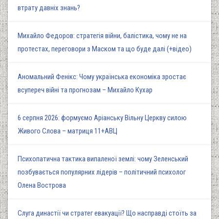
втрату давніх знань?
Михайло Федоров: стратегія війни, балістика, чому не на
протестах, переговори з Маском та що буде далі (+відео)
Аномальний Фенікс: Чому українська економіка зростає
всупереч війні та прогнозам – Михайло Кухар
6 серпня 2026: формуємо Аріанську Вільну Церкву силою
Живого Слова – матриця 11+АВЦ
Психопатична тактика випаленої землі: чому Зеленський
позбувається популярних лідерів – політичний психолог
Олена Вострова
Слуга династії чи стратег евакуації? Що насправді стоїть за