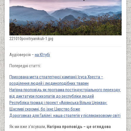
221010povitryanikuli-1.jpg
Аудіоверсія –
на Ютубі
Попередні статті:
Прихована мета стратегічної кампанії Ісуса Хреста –
розділення людей і людиноподібних тварин
Нагірна проповідь як програма постіндустріального переходу:
від диктатури психопатів до республіки людей
Республіка громад і проект «Аріянська Вільна Церква»:
Щасливі скромні, бо їхнє Царство боже
Дороговказ для Галілеї: наша стратегія у післякризовому світі
Як ми вже з’ясували,
Нагірна проповідь – це оглядова