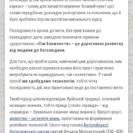
каркас» – схему для запам’ятовування. Кожний пункт цієї
схеми передбачає докладне розгортання та пояснення, що й
було зроблено Ісусом протягом навчального курсу.
Послідовність кроків до мети, без прив’язання до
календарної дати, заведено позначати терміном
«дороговказ».
«Сім блаженств» – це дороговказ розвитку
від людини до боголюдини.
Для того, що пройти шлях, намічений цим дороговказом, нам
необхідно реконструювати кожен його пункт і практично
випробувати як індивідуально, так і колективно. У такий
спосіб
ми здобудемо технологію
, тобто чітку
послідовність дій, яка гарантовано веде до поставленої мети.
Такий підхід цілком відповідає Арійській традиції, основаній
на вищих знаннях, тобто правді (слово «правда» – від
«паравіда» – буквально означає «вищі знання»). Врешті-решт,
аріянство – це релігія знань
, орієнтована на формування
релігійних технологій. Свого часу голова
Антіохійської
богословської школи
святий Феодор Мопсуетський (350–428)