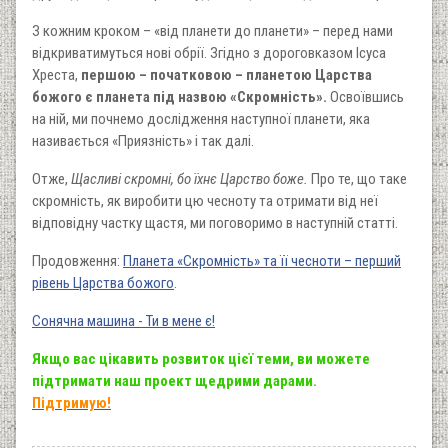
З кожним кроком – «від планети до планети» – перед нами
відкриватимуться нові обрії. Згідно з дороговказом Ісуса
Хреста,
першою – початковою – планетою Царства
божого є планета під назвою «Скромність».
Освоївшись
на ній, ми почнемо дослідження наступної планети, яка
називається «Приязність» і так далі.
Отже,
Щасливі скромні, бо їхнє Царство боже.
Про те, що таке
скромність,
як виробити
цю чесноту та отримати
від неї
відповідну частку
щастя, ми поговоримо в наступній статті.
Продовження:
Планета «Скромність» та її чесноти – перший
рівень Царства божого
.
Сонячна машина - Ти в мене є!
Якщо вас цікавить розвиток цієї теми, ви можете
підтримати наш проект щедрими дарами.
Підтримую!