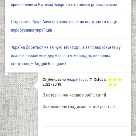
призначенням Рустема Умєрова «головним розвідником»
Податкова буде бачити кожен перетин кордону та місце
перебування українців
Україна бореться не за чужі території, а за право існувати у
власній незалежній державі в її міжнародно визнаних
кордонах, – Андрій Білецький
Опубліковано
Андрій Гарас
11 October,
2022 - 20:18
З нетерпінням чекаю нової статті!
Захоплююче і надихаюче, дякую Ігоре!