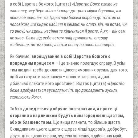
в собі Царства божого: (цитата) «
Царство Боже схоже на
закваску, яку бере жінка і кладе до трьох мірок борошна, аж
поки все скисне
». «
Із Царством божим подібно до того, як із
чоловіком, що кидає насіння в землю: чи спить він, чи встає, чи
то вночі, чи вдень, насіння те кільчиться й росте. А як – він сам
не знає. Сама від себе земля плід приносить: спершу
стебельце, потім колос, а потім повну в колосі пшеницю
».
Як бачимо,
вирощування в собі Царства божого є
природним процесом
– і це значно полегшує справу. З усім
тим людині треба докласти цілеспрямованих зусиль для того,
щоб активувати «закваску» – посіяти «зерно», а далі
дбайливо плекати його зростання. Відтак (цитата) «
Царство
боже здобувається зусиллями; і ті, що докладають зусиль,
схоплюють його
».
Тобто доведеться добряче постаратися, а проте ці
старання з надлишком будуть винагороджені щастям,
або ж блаженством.
Що вища планета, то більше щастя.
Складниками цього щастя є щораз ліпші здоров’я, добробут,
друзі, діти, цікаві справи, чудесні зцілення, здійснення мрій.