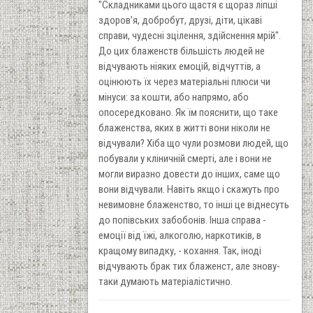
"Складниками цього щастя є щораз ліпші
здоров’я, добробут, друзі, діти, цікаві
справи, чудесні зцілення, здійснення мрій".
До цих блаженств більшість людей не
відчувають ніяких емоцій, відчуттів, а
оцінюють їх через матеріальні плюси чи
мінуси: за кошти, або напрямо, або
опосередковано. Як їм пояснити, що таке
блаженства, яких в житті вони ніколи не
відчували? Хіба що чули розмови людей, що
побували у кліничній смерті, але і вони не
могли виразно довести до інших, саме що
вони відчували. Навіть якщо і скажуть про
невимовне блаженство, то інші це віднесуть
до попівських забобонів. Інша справа -
емоції від їжі, алкоголю, наркотиків, в
кращому випадку, - кохання. Так, іноді
відчувають брак тих блаженст, але знову-
таки думають матеріалістично.