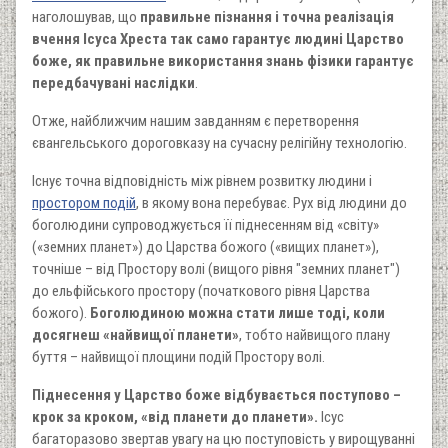
наголошував, що
правильне пізнання і точна реалізація
вчення Ісуса Хреста так само гарантує людині Царство
боже, як правильне використання знань фізики гарантує
передбачувані наслідки
.
Отже, найближчим нашим завданням є перетворення
євангельського дороговказу на сучасну релігійну технологію.
Існує точна відповідність між рівнем розвитку людини і
простором подій
, в якому вона перебуває. Рух від людини до
боголюдини супроводжується її піднесенням від «світу»
(«земних планет») до Царства божого («вищих планет»),
точніше – від Простору волі (вищого рівня "земних планет")
до ельфійського простору (початкового рівня Царства
божого).
Боголюдиною можна стати лише тоді, коли
досягнеш «найвищої планети»
, тобто найвищого плану
буття – найвищої площини подій Простору волі.
Піднесення у Царство боже відбувається поступово –
крок за кроком, «від планети до планети».
Ісус
багаторазово звертав увагу на цю поступовість у вирощуванні