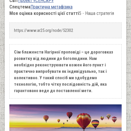
Світ
Проект «СЕНСАР»
Спецтема
Практична метафізика
Моя оцінка корисності цієї статті
5 - Наша стратегія
https://www.ar25.org/node/52302
Сім блаженств Нагірної проповіді – це дороговказ
розвитку від людини до боголюдини. Нам
необхідно реконструювати кожен його пункт і
практично випробувати як індивідуально, так і
колективно. У такий спосіб ми здобудемо
технологію, тобто чітку послідовність дій, яка
гарантовано веде до поставленої мети.