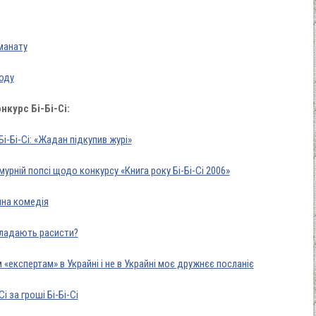
ьманату
оду
нкурс Бі-Бі-Сі:
і-Бі-Сі: «Жадан підкупив журі»
мурній попсі щодо конкурсу «Книга року Бі-Бі-Сі 2006»
чна комедія
складають расисти?
м «експертам» в Украйні і не в Украйні моє дружнєє посланіє
і за гроші Бі-Бі-Сі