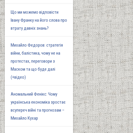
Що ми можемо відповісти
Івану Франку на його слова про
втрату давніх знань?
Михайло Федоров: стратегія
війни, балістика, чому не на
протестах, переговори з
Маском та що буде далі
(+відео)
Аномальний Фенікс: Чому
українська економіка зростає
всупереч війні та прогнозам –
Михайло Кухар