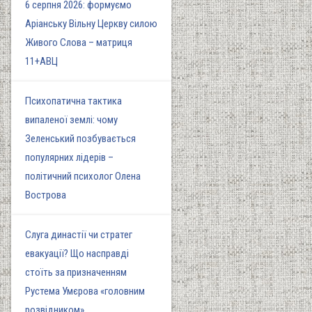
6 серпня 2026: формуємо
Аріанську Вільну Церкву силою
Живого Слова – матриця
11+АВЦ
Психопатична тактика
випаленої землі: чому
Зеленський позбувається
популярних лідерів –
політичний психолог Олена
Вострова
Слуга династії чи стратег
евакуації? Що насправді
стоїть за призначенням
Рустема Умєрова «головним
розвідником»