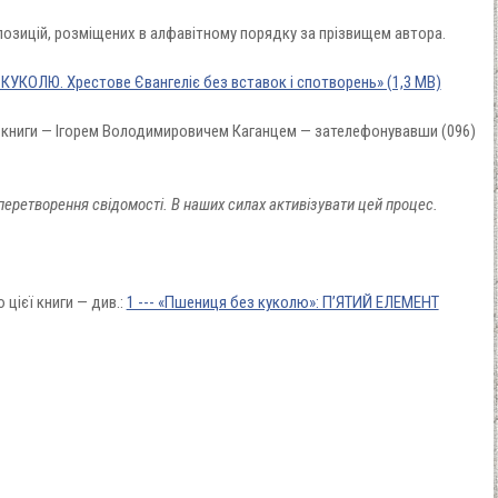
озицій, розміщених в алфавітному порядку за прізвищем автора.
 КУКОЛЮ. Хрестове Євангеліє без вставок і спотворень» (1,3 МВ)
 книги — Ігорем Володимировичем Каганцем — зателефонувавши (096)
еретворення свідомості. В наших силах активізувати цей процес.
цієї книги — див.:
1 --- «Пшениця без куколю»: П’ЯТИЙ ЕЛЕМЕНТ