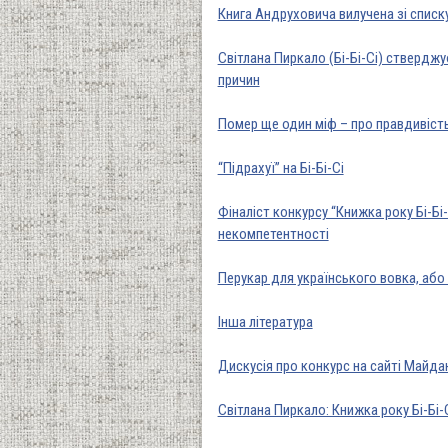
Книга Андруховича вилучена зі списку 
Світлана Пиркало (Бі-Бі-Сі) стверджу
причин
Помер ще один міф – про правдивість 
“Підрахуї” на Бі-Бі-Сі
Фіналіст конкурсу “Книжка року Бі-Бі
некомпетентності
Перукар для українського вовка, або
Інша література
Дискусія про конкурс на сайті Майда
Світлана Пиркало: Книжка року Бі-Бі-С