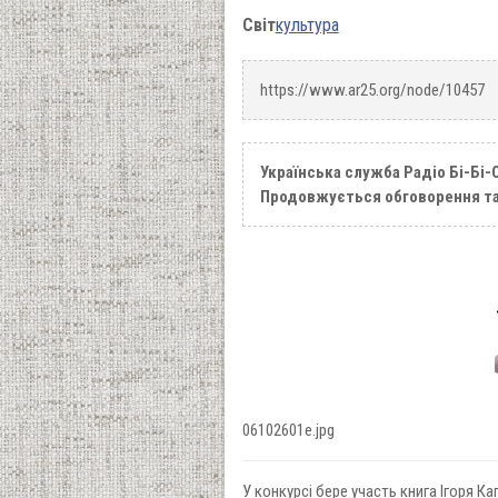
Світ
культура
https://www.ar25.org/node/10457
Українська служба Радіо Бі-Бі-С
Продовжується обговорення та
06102601e.jpg
У конкурсі бере участь книга Ігоря К