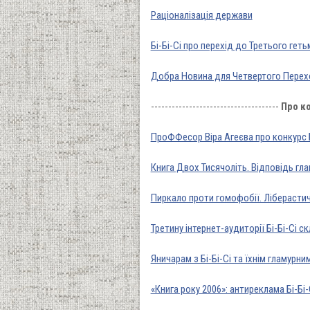
Раціоналізація держави
Бі-Бі-Сі про перехід до Третього гет
Добра Новина для Четвертого Перех
-------------------------------------
Про ко
ПроФФесор Віра Агеєва про конкурс Б
Книга Двох Тисячоліть. Відповідь гла
Пиркало проти гомофобії. Ліберасти
Третину інтернет-аудиторії Бі-Бі-Сі 
Яничарам з Бі-Бі-Сі та їхнім гламурни
«Книга року 2006»: антиреклама Бі-Бі-С