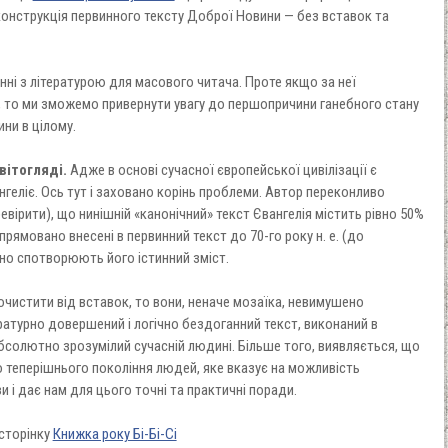
еконструкція первинного тексту Доброї Новини — без вставок та
нні з літературою для масового читача. Проте якщо за неї
, то ми зможемо привернути увагу до першопричини ганебного стану
ни в цілому.
вітогляді.
Адже в основі сучасної європейської цивілізації є
нгеліє. Ось тут і заховано корінь проблеми. Автор переконливо
вірити), що нинішній «канонічний» текст Євангелія містить рівно 50%
прямовано внесені в первинний текст до 70-го року н. е. (до
ьно спотворюють його істинний зміст.
очистити від вставок, то вони, неначе мозаїка, невимушено
ратурно довершений і логічно бездоганний текст, виконаний в
абсолютно зрозумілий сучасній людині. Більше того, виявляється, що
 теперішнього покоління людей, яке вказує на можливість
 і дає нам для цього точні та практичні поради.
сторінку
Книжка року Бі-Бі-Сі