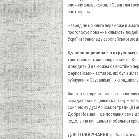
злочину фальсифікації Євангелія і р
спотворень.
Навряд чи ця книга переможе в змага
проголосує поважна кількість людей
України і занепаду європейської люди
Ця першопричина – в отруєному с
християнство, яке опирається на Єва
доводить (і це можна самостійно пере
фарисейських вставок, які були цілес
руйнування Єрусалима) і які радикал
Якщо ж чотири «канонічні» євангелія 
складаються в цілісну картину — літе
сонячному дусі Арійської традиції і 
Добра Новина — це послання саме до
подолання нинішньої глобальної кризи
ДЛЯ ГОЛОСУВАННЯ
треба вийти на 