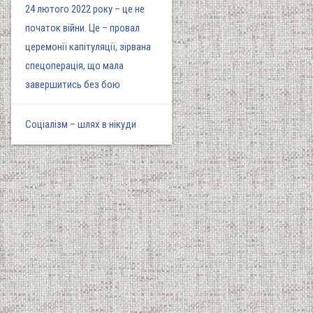
24 лютого 2022 року – це не
початок війни. Це – провал
церемонії капітуляції, зірвана
спецоперація, що мала
завершитись без бою
Соціалізм – шлях в нікуди