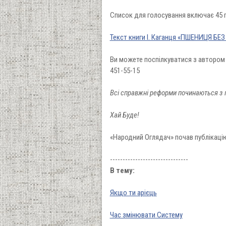
Список для голосування включає 45 п
Текст книги І. Каганця «ПШЕНИЦЯ БЕЗ
Ви можете поспілкуватися з автором
451-55-15
Всі справжні реформи починаються з п
Хай Буде!
«Народний Оглядач» почав публікацію 
-------------------------------
В тему:
Якщо ти арієць
Час змінювати Систему