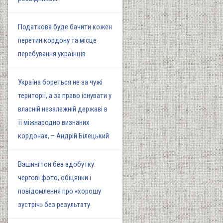
Податкова буде бачити кожен
перетин кордону та місце
перебування українців
Україна бореться не за чужі
території, а за право існувати у
власній незалежній державі в
її міжнародно визнаних
кордонах, – Андрій Білецький
Вашингтон без здобутку:
чергові фото, обіцянки і
повідомлення про «хорошу
зустріч» без результату