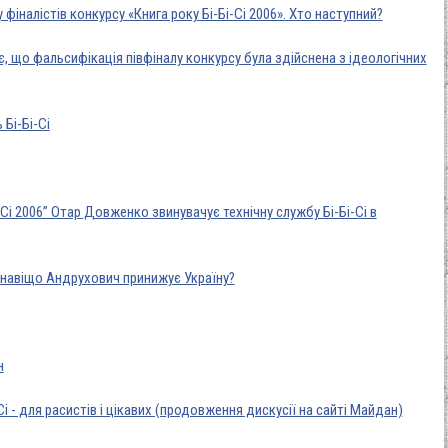
фіналістів конкурсу «Книга року Бі-Бі-Сі 2006». Хто наступний?
є, що фальсифікація півфіналу конкурсу була здійснена з ідеологічних
Бі-Бі-Сі
-Сі 2006” Отар Довженко звинувачує технічну службу Бі-Бі-Сі в
 навіщо Андрухович принижує Україну?
н
і - для расистів і цікавих (продовження дискусії на сайті Майдан)