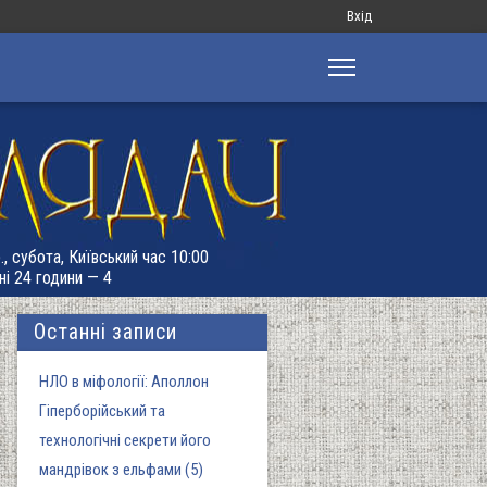
Меню
Вхід
облікового
запису
користувача
., субота, Київський час 10:00
ні 24 години — 4
Останні записи
НЛО в міфології: Аполлон
Гіперборійський та
технологічні секрети його
мандрівок з ельфами (5)