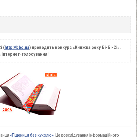
і (
http://bbc.ua
) проводить конкурс «Книжка року Бі-Бі-Сі».
 інтернет-голосування!
аганця
«Пшениця без куколю»
. Це розслідування інформаційного