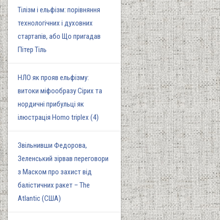
Тілізм і ельфізм: порівняння
технологічних і духовних
стартапів, або Що пригадав
Пітер Тіль
НЛО як прояв ельфізму:
витоки міфообразу Сірих та
нордичні прибульці як
ілюстрація Homo triplex (4)
Звільнивши Федорова,
Зеленський зірвав переговори
з Маском про захист від
балістичних ракет – The
Atlantic (США)