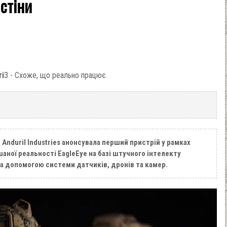
 стіни
ті
3 - Схоже, що реально працює.
й
Anduril Industries
анонсувала перший пристрій у рамках
аної реальності EagleEye на базі штучного інтелекту
за допомогою системи датчиків, дронів та камер.