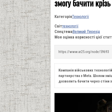
змогу бачити крізь
Категорія
Технології
Світ
технології
Спецтема
Великий Перехід
Моя оцінка корисності цієї стат
https://www.ar25.org/node/59693
Компанія військових технологі
партнерства з Meta. Шолом зміш
дозволить бачити через стіни 