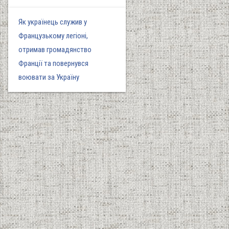
Як українець служив у
Французькому легіоні,
отримав громадянство
Франції та повернувся
воювати за Україну