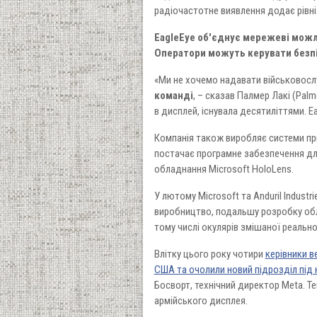
радіочастотне виявлення додає рівні
EagleEye об'єднує мережеві можл
Оператори можуть керувати безпі
«Ми не хочемо надавати військовосл
команді
, – сказав Палмер Лакі (Palm
в дисплей, існувала десятиліттями. Eag
Компанія також виробляє системи при
постачає програмне забезпечення для
обладнання Microsoft HoloLens.
У лютому Microsoft та Anduril Indust
виробництво, подальшу розробку обл
тому числі окулярів змішаної реально
Влітку цього року чотири
керівники в
США та очолили новий підрозділ під
Босворт, технічний директор Meta. Те
армійського дисплея.