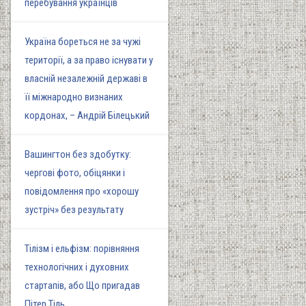
перебування українців
Україна бореться не за чужі
території, а за право існувати у
власній незалежній державі в
її міжнародно визнаних
кордонах, – Андрій Білецький
Вашингтон без здобутку:
чергові фото, обіцянки і
повідомлення про «хорошу
зустріч» без результату
Тілізм і ельфізм: порівняння
технологічних і духовних
стартапів, або Що пригадав
Пітер Тіль