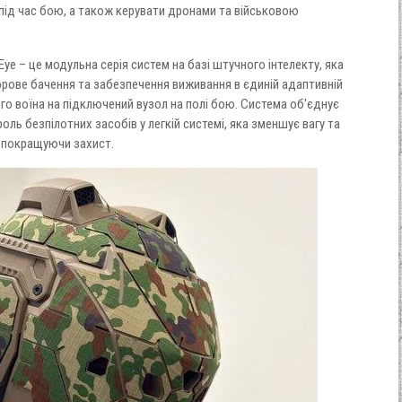
під час бою, а також керувати дронами та військовою
Eye – це модульна серія систем на базі штучного інтелекту, яка
фрове бачення та забезпечення виживання в єдиній адаптивній
го воїна на підключений вузол на полі бою. Система об'єднує
оль безпілотних засобів у легкій системі, яка зменшує вагу та
 покращуючи захист.