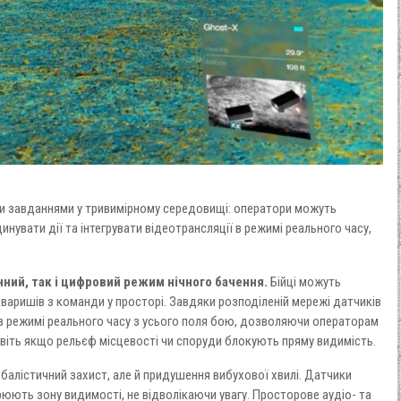
и завданнями у тривимірному середовищі: оператори можуть
нувати дії та інтегрувати відеотрансляції в режимі реального часу,
ний, так і цифровий режим нічного бачення.
Бійці можуть
аришів з команди у просторі. Завдяки розподіленій мережі датчиків
ні в режимі реального часу з усього поля бою, дозволяючи операторам
авіть якщо рельєф місцевості чи споруди блокують пряму видимість.
 балістичний захист, але й придушення вибухової хвилі. Датчики
ють зону видимості, не відволікаючи увагу. Просторове аудіо- та