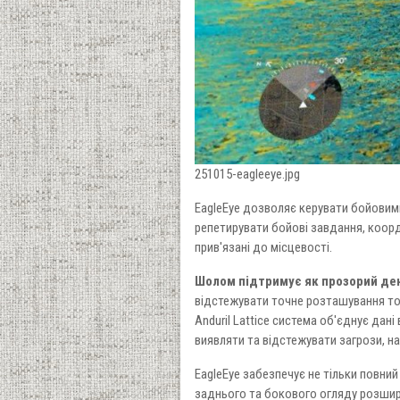
251015-eagleeye.jpg
EagleEye дозволяє керувати бойовим
репетирувати бойові завдання, коорди
прив'язані до місцевості.
Шолом підтримує як прозорий ден
відстежувати точне розташування тов
Anduril Lattice система об'єднує да
виявляти та відстежувати загрози, н
EagleEye забезпечує не тільки повний
заднього та бокового огляду розширю