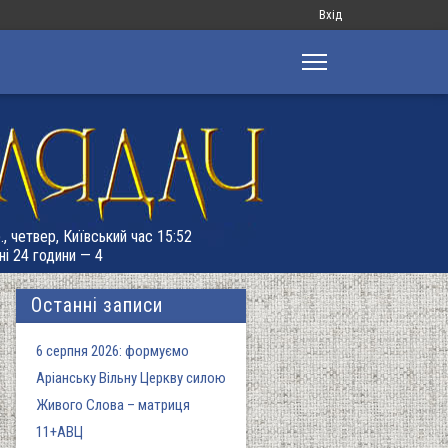
Меню
Вхід
облікового
запису
користувача
., четвер, Київський час 15:52
ні 24 години — 4
Останні записи
6 серпня 2026: формуємо
Аріанську Вільну Церкву силою
Живого Слова – матриця
11+АВЦ