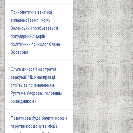
Психопатична тактика
випаленої землі: чому
Зеленський позбувається
популярних лідерів –
політичний психолог Олена
Вострова
Слуга династії чи стратег
евакуації? Що насправді
стоїть за призначенням
Рустема Умєрова «головним
розвідником»
Податкова буде бачити кожен
перетин кордону та місце