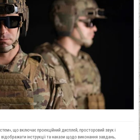
стем», що включає проекційний дисплей, просторовий звук і
 відображати інструкції та накази щодо виконання завдань,