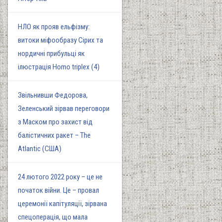
НЛО як прояв ельфізму:
витоки міфообразу Сірих та
нордичні прибульці як
ілюстрація Homo triplex (4)
Звільнивши Федорова,
Зеленський зірвав переговори
з Маском про захист від
балістичних ракет – The
Atlantic (США)
24 лютого 2022 року – це не
початок війни. Це – провал
церемонії капітуляції, зірвана
спецоперація, що мала