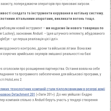
 захисту, попереджаючи операторів про приховані загрози.
ивості солдата та інструменти керування в натільну систему.
лотними літальними апаратами, викликати вогонь тощо.
ужбовцям новий інструмент –
ми надаємо їм нового товариша по
er Luckey), засновник Anduril. – Ідея штучного інтелекту, вбудованого
leEye – це перша реалізація цієї ідеї».
кордонного контролю, дрони та військові літаки. Вона вже
 існуючих армійських окулярів змішаної реальності на базі
ries оголосили про розширення партнерства. Остання взяла на себе
аднання та програмного забезпечення для військової програми, у
сті HoloLens 2.
еликих технологічних компаній стали підполковниками в резерві армії
 назвою Detachment 201
(«Загін 201»). До них увійшов і Ендрю
пер компанія спільно з Anduril беруть участь у тендері створення