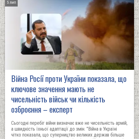
5 лип
Війна Росії проти України показала, що
ключове значення мають не
чисельність військ чи кількість
озброєння – експерт
Сьогодні перебіг війни визначає вже не чисельність армій,
а швидкість їхньої адаптації до змін. "Війна в Україні
чітко показала, що суперництво великих держав більше