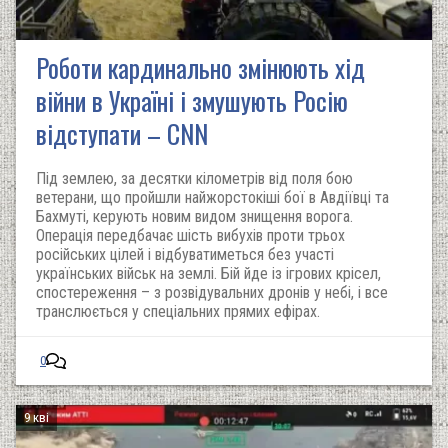
Роботи кардинально змінюють хід
війни в Україні і змушують Росію
відступати – CNN
Під землею, за десятки кілометрів від поля бою
ветерани, що пройшли найжорстокіші бої в Авдіївці та
Бахмуті, керують новим видом знищення ворога.
Операція передбачає шість вибухів проти трьох
російських цілей і відбуватиметься без участі
українських військ на землі. Бій йде із ігрових крісел,
спостереження – з розвідувальних дронів у небі, і все
транслюється у спеціальних прямих ефірах.
0
9 кві