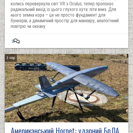
колись перевернула світ VR з Oculus, тепер пропонує
радикальний вихід із цього глухого кута: піти вниз. Для
нього земна кора – це не просто фундамент для
бункерів, а динамічний простір для маневру, аналогічний
повітрю чи океану.
0
3 чер
Американський Hornet: ударний БпЛА,