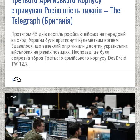
стримував Росію шість тижнів – The
Telegraph (Британія)
Протягом 45 днів поспіль російські війська на передовій
на сході України були притиснуті кулеметним вогнем.
Здавалося, що запеклий опір чинили десятки українських
військових на різних позиціях. Насправді це була
секретна зброя Третього армійського корпусу DevDroid
TW 12.7.
0
6 гру