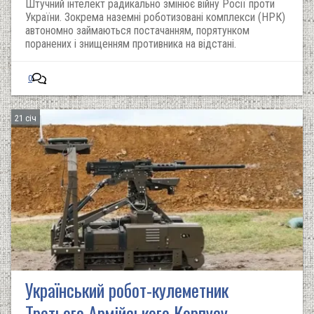
Штучний інтелект радикально змінює війну Росії проти
України. Зокрема наземні роботизовані комплекси (НРК)
автономно займаються постачанням, порятунком
поранених і знищенням противника на відстані.
0
21 січ
Український робот-кулеметник
Третього Армійського Корпусу