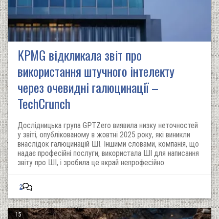
KPMG відкликала звіт про
використання штучного інтелекту
через очевидні галюцинації –
TechCrunch
Дослідницька група GPTZero виявила низку неточностей
у звіті, опублікованому в жовтні 2025 року, які виникли
внаслідок галюцинацій ШІ. Іншими словами, компанія, що
надає професійні послуги, використала ШІ для написання
звіту про ШІ, і зробила це вкрай непрофесійно.
2
15