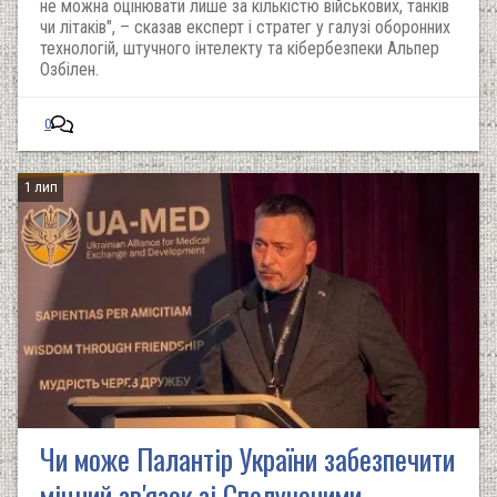
не можна оцінювати лише за кількістю військових, танків
чи літаків", – сказав експерт і стратег у галузі оборонних
технологій, штучного інтелекту та кібербезпеки Альпер
Озбілен.
0
1 лип
Чи може Палантір України забезпечити
міцний зв'язок зі Сполученими