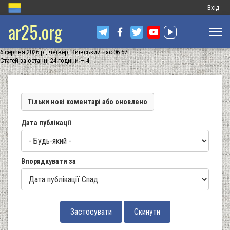
Меню
Вхід
ar25.org
обліков
запису
6 серпня 2026 р., четвер, Київський час 06:57
користу
Статей за останні 24 години — 4
Тільки нові коментарі або оновлено
Дата публікації
Впорядкувати за