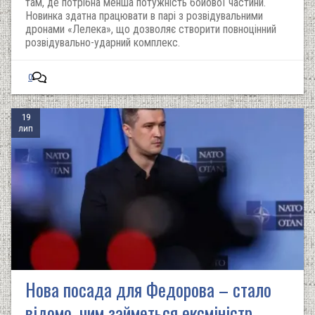
там, де потрібна менша потужність бойової частини.
Новинка здатна працювати в парі з розвідувальними
дронами «Лелека», що дозволяє створити повноцінний
розвідувально-ударний комплекс.
0
19
лип
Нова посада для Федорова – стало
відомо, чим займеться ексміністр