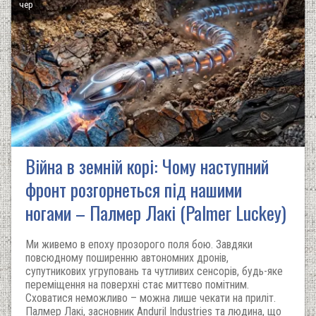
чер
Війна в земній корі: Чому наступний
фронт розгорнеться під нашими
ногами – Палмер Лакі (Palmer Luckey)
Ми живемо в епоху прозорого поля бою. Завдяки
повсюдному поширенню автономних дронів,
супутникових угруповань та чутливих сенсорів, будь-яке
переміщення на поверхні стає миттєво помітним.
Сховатися неможливо – можна лише чекати на приліт.
Палмер Лакі, засновник Anduril Industries та людина, що