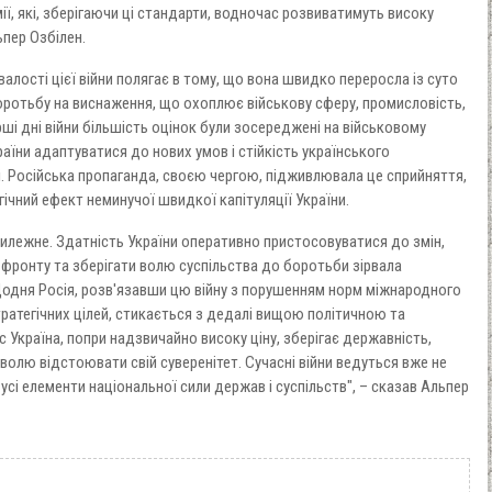
ії, які, зберігаючи ці стандарти, водночас розвиватимуть високу
ьпер Озбілен.
алості цієї війни полягає в тому, що вона швидко переросла із суто
оротьбу на виснаження, що охоплює військову сферу, промисловість,
ерші дні війни більшість оцінок були зосереджені на військовому
країни адаптуватися до нових умов і стійкість українського
і. Російська пропаганда, своєю чергою, підживлювала це сприйняття,
ічний ефект неминучої швидкої капітуляції України.
тилежне. Здатність України оперативно пристосовуватися до змін,
 фронту та зберігати волю суспільства до боротьби зірвала
Щодня Росія, розв'язавши цю війну з порушенням норм міжнародного
ратегічних цілей, стикається з дедалі вищою політичною та
 Україна, попри надзвичайно високу ціну, зберігає державність,
 волю відстоювати свій суверенітет. Сучасні війни ведуться вже не
сі елементи національної сили держав і суспільств", – сказав Альпер