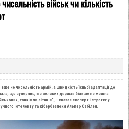
чисельність військ чи кількість
рт
 вже не чисельність армій, а швидкість їхньої адаптації до
оказала, що суперництво великих держав більше не можна
ськових, танків чи літаків", – сказав експерт і стратег у
тучного інтелекту та кібербезпеки Альпер Озбілен.