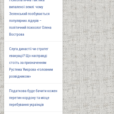
Психопатична тактика
випаленої землі: чому
Зеленський позбувається
популярних лідерів –
політичний психолог Олена
Вострова
Слуга династії чи стратег
евакуації? Що насправді
стоїть за призначенням
Рустема Умєрова «головним
розвідником»
Податкова буде бачити кожен
перетин кордону та місце
перебування українців