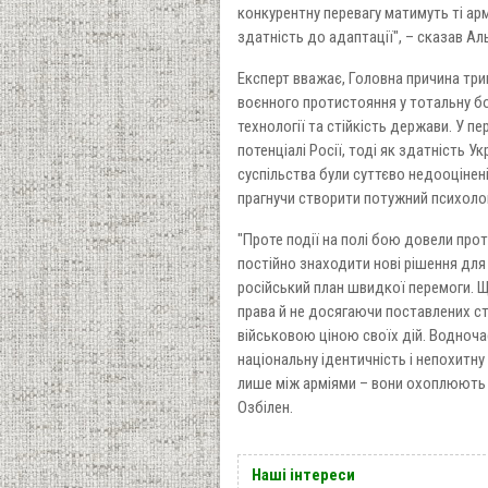
конкурентну перевагу матимуть ті арм
здатність до адаптації", – сказав Ал
Експерт вважає, Головна причина трив
воєнного протистояння у тотальну б
технології та стійкість держави. У п
потенціалі Росії, тоді як здатність У
суспільства були суттєво недооцінен
прагнучи створити потужний психолог
"Проте події на полі бою довели про
постійно знаходити нові рішення для
російський план швидкої перемоги. 
права й не досягаючи поставлених ст
військовою ціною своїх дій. Водночас
національну ідентичність і непохитну
лише між арміями – вони охоплюють у
Озбілен.
Наші інтереси