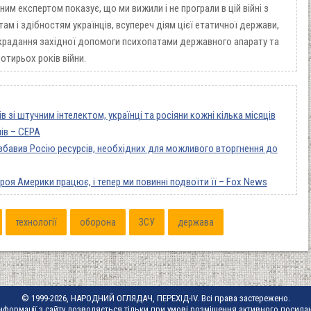
ним експертом показує, що ми вижили і не програли в цій війні з
м і здібностям українців, всупереч діям цієї етатичної держави,
зкрадання західної допомоги психопатами державного апарату та
тирьох років війни.
в зі штучним інтелектом, українці та росіяни кожні кілька місяців
ів – CEPA
озбавив Росію ресурсів, необхідних для можливого вторгнення до
роя Америки працює, і тепер ми повинні подвоїти її – Fox News
технології
оборона
ЗСУ
держава
© 1999-2026, НАРОДНИЙ ОГЛЯДАЧ, ПЕРЕХІД-IV. Всі права застережено.
нформації з сайту дозволяється тільки при умові розміщення активного посила