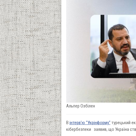
Альпер Озбілен
В
інтерв'ю "Укрінформу"
турецький екс
кібербезпеки заявив, що Україна ст