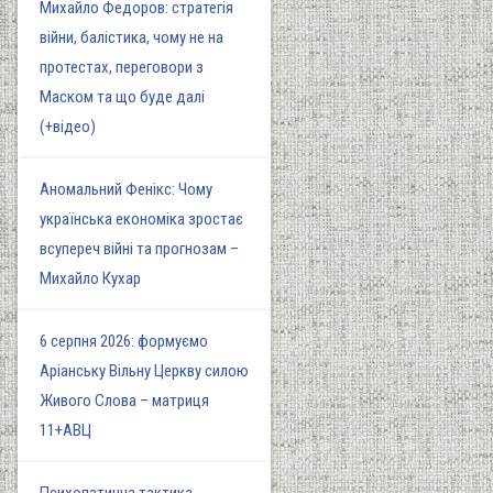
Михайло Федоров: стратегія
війни, балістика, чому не на
протестах, переговори з
Маском та що буде далі
(+відео)
Аномальний Фенікс: Чому
українська економіка зростає
всупереч війні та прогнозам –
Михайло Кухар
6 серпня 2026: формуємо
Аріанську Вільну Церкву силою
Живого Слова – матриця
11+АВЦ