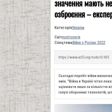
значення мають не 
озброєння – експе
Категорія
Україна
Світ
політологія
Спецтема
Війна з Росією 2022
https://www.ar25.org/node/61425
Сьогодні перебіг війни визначає
змін. "Війна в Україні чітко п
оцінювати лише за кількістю вій
галузі оборонних технологій, ш