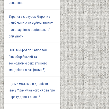
знищення
Україна є фокусом Європи з
найбільшою на субконтиненті
пасіонарністю національної
спільноти
НЛО в міфології: Аполлон
Гіперборійський та
технологічні секрети його
мандрівок з ельфами (5)
Що ми можемо відповісти
Івану Франку на його слова про
втрату давніх знань?