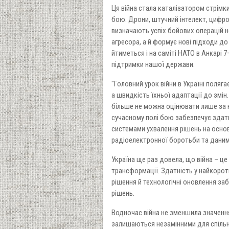
Ця війна стала каталізатором стрімки
бою. Дрони, штучний інтелект, цифро
визначають успіх бойових операцій 
агресора, а й формує нові підходи до 
йтиметься і на саміті НАТО в Анкарі 
підтримки нашої держави.
"Головний урок війни в Україні поляга
а швидкість їхньої адаптації до змі
більше не можна оцінювати лише за кі
сучасному полі бою забезпечує здатн
системами ухвалення рішень на осно
радіоелектронної боротьби та даними
Україна ще раз довела, що війна – ц
трансформації. Здатність у найкорот
рішення й технологічні оновлення забе
рішень.
Водночас війна не зменшила значення
залишаються незамінними для спільн