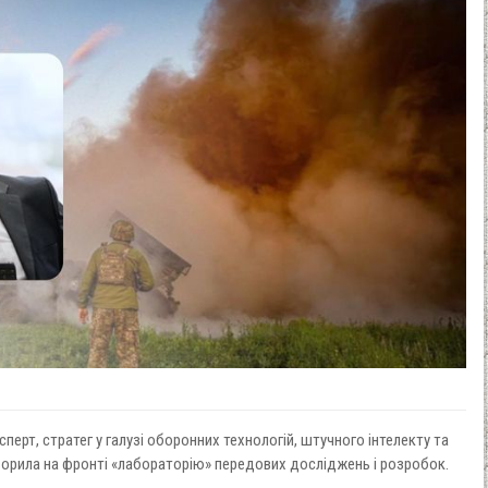
перт, стратег у галузі оборонних технологій, штучного інтелекту та
ворила на фронті «лабораторію» передових досліджень і розробок.