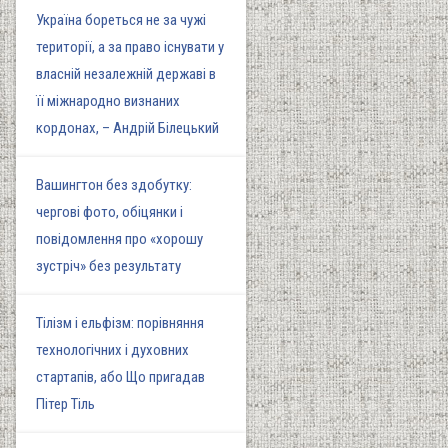
Україна бореться не за чужі
території, а за право існувати у
власній незалежній державі в
її міжнародно визнаних
кордонах, – Андрій Білецький
Вашингтон без здобутку:
чергові фото, обіцянки і
повідомлення про «хорошу
зустріч» без результату
Тілізм і ельфізм: порівняння
технологічних і духовних
стартапів, або Що пригадав
Пітер Тіль