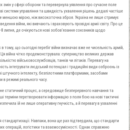
х змін у сфері оборони та перевернула уявлення про сучасне поле
ві системи управління та швидкість ухвалення рішень дедалі частіше
не меншою мірою, ніж високоточна зброя. Україна не лише стримує
ведення війни, які вивчають і враховують провідні армії світу. Про це
7–8 липня, де очікуються нові зобов'язання союзників щодо
є в тому, що сьогодні перебіг війни визначає вже не чисельність армій,
н. Ця війна чітко продемонструвала: суперництво великих держав
лькістю військовослужбовців, танків чи літаків. Перевагу на
ість інтегрувати людський потенціал і традиційні види озброєнь із
ві штучного інтелекту, безпілотними платформами, засобами
 в режимі реального часу.
е не статичний процес, а середовище безперервного навчання та
ші терміни перетворювати інформацію з поля бою на нові тактичні
зпечила їй не лише оперативну гнучкість, а й перевагу в ухваленні
 стандартизації. Навпаки, вона ще раз підтвердила, що стандарти
их операцій, логістики та взаємосумісності. Однак справжню