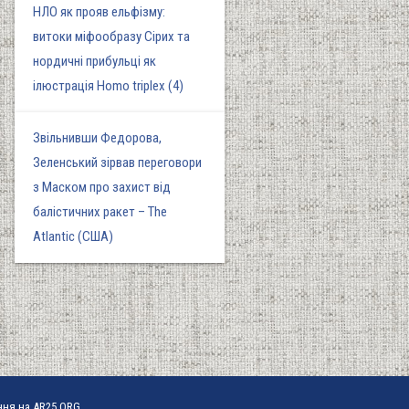
НЛО як прояв ельфізму:
витоки міфообразу Сірих та
нордичні прибульці як
ілюстрація Homo triplex (4)
Звільнивши Федорова,
Зеленський зірвав переговори
з Маском про захист від
балістичних ракет – The
Atlantic (США)
ння на AR25.ORG