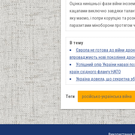
Оцінка нинішньої фази війни інозем
кацапами виключно завдяки таланта
яку маємо, і попри корупцію та ро
паразитами міноборони протягом чо
В тему
Європа не готова до війни дроні
впроваджують нові покоління дрон
Успішний опір України наразі п
країн східного флангу НАТО
Україна довела, що секретна зб
Теги
російсько-українська війна
Використання і