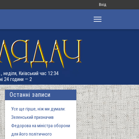
Меню
Вхід
облікового
запису
користувача
., неділя, Київський час 12:34
ні 24 години — 2
Останні записи
Усе ще гірше, ніж ми думали:
Зеленський призначив
Федорова на міністра оборони
для його політичного