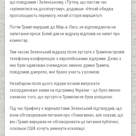
що повідомив і Зеленському, і Путіну, що настав час
«зупинитися на досягнутому», додавши: «Нехай обидва
проголошують перемогу, нехай історія вирішить!»
Потім Трамп вирушив до Мар-а-Лаго, не відповідаючи на
запитання преси. Білий дім не відразу відповів на запит про
коментар.
Тим часом Зеленський відразу після зустрічі з Трампом провів
телефонну конференцію з європейськими лідерами. Деякі з
них були здивовані очевидною зміною думки Трампа,
повідомив джерело, яке брало участь у розмові.
Незабаром після цього лідери почали випускати
скоординовані заяви на підтримку України – це було явною
ознакою того, що зустріч із Трампом не була успішною.
Під час брифінгу з журналістами Зеленський підтвердив, що
вони обговорювали питання про «Томагавки», але сказав, що
він і Трамп вирішили не обговорювати це питання публічно,
оскільки США хочуть уникнути ескалації.