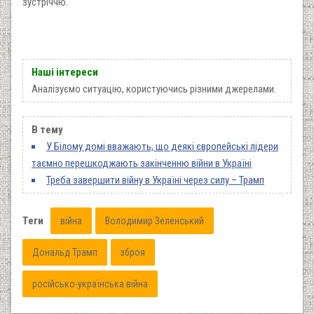
зустріччю.
Наші інтереси
Аналізуємо ситуацію, користуючись різними джерелами.
В тему
У Білому домі вважають, що деякі європейські лідери
таємно перешкоджають закінченню війни в Україні
Треба завершити війну в Україні через силу – Трамп
Теги
війна
Володимир Зеленський
Дональд Трамп
зброя
російсько-українська війна