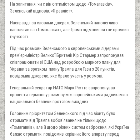
На запитання, чи є він оптимістом щодо «Томагавків»,
Зеленський відповів: «Я реаліст».
Насправді, за словами джерел, Зеленський наполегливо
наполягав на «Томагавках», але Трамп відмовився і не проявив
гнучкості.
Під час розмови Зеленського з європейськими лідерами
прем'єр-міністр Великої Британії Кір Стармер запропонував
співпрацювати зі США над розробкою мирного плану для
України за зразком плану Трампа для Гази з 20 пунктів,
повідомив джерело, яке брало участь у розмові.
Генеральний секретар НАТО Марк Рютте запропонував
провести термінову розмову між європейськими радниками з
національної безпеки протягом вихідних.
Головним пріоритетом Зеленського під час візиту було
отримати від Трампа зобов'язання не тільки щодо
«Томагавків», але й щодо різних систем озброєння, які Україна
бажає отримати, повідомив керівник його апарату перед