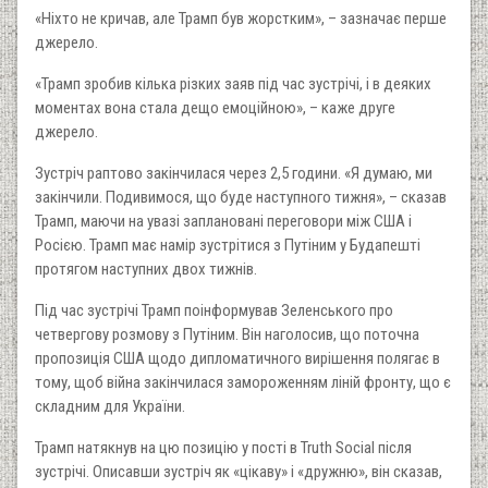
«Ніхто не кричав, але Трамп був жорстким», – зазначає перше
джерело.
«Трамп зробив кілька різких заяв під час зустрічі, і в деяких
моментах вона стала дещо емоційною», – каже друге
джерело.
Зустріч раптово закінчилася через 2,5 години. «Я думаю, ми
закінчили. Подивимося, що буде наступного тижня», – сказав
Трамп, маючи на увазі заплановані переговори між США і
Росією. Трамп має намір зустрітися з Путіним у Будапешті
протягом наступних двох тижнів.
Під час зустрічі Трамп поінформував Зеленського про
четвергову розмову з Путіним. Він наголосив, що поточна
пропозиція США щодо дипломатичного вирішення полягає в
тому, щоб війна закінчилася замороженням ліній фронту, що є
складним для України.
Трамп натякнув на цю позицію у пості в Truth Social після
зустрічі. Описавши зустріч як «цікаву» і «дружню», він сказав,