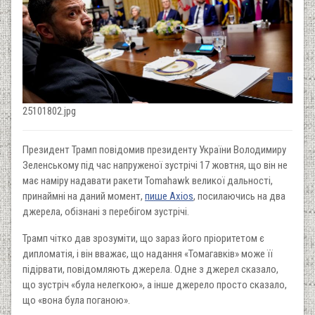
25101802.jpg
Президент Трамп повідомив президенту України Володимиру
Зеленському під час напруженої зустрічі 17 жовтня, що він не
має наміру надавати ракети Tomahawk великої дальності,
принаймні на даний момент,
пише Axios
, посилаючись на два
джерела, обізнані з перебігом зустрічі.
Трамп чітко дав зрозуміти, що зараз його пріоритетом є
дипломатія, і він вважає, що надання «Томагавків» може її
підірвати, повідомляють джерела. Одне з джерел сказало,
що зустріч «була нелегкою», а інше джерело просто сказало,
що «вона була поганою».