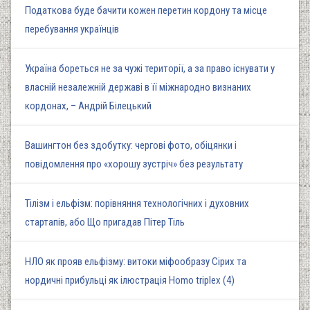
Податкова буде бачити кожен перетин кордону та місце
перебування українців
Україна бореться не за чужі території, а за право існувати у
власній незалежній державі в її міжнародно визнаних
кордонах, – Андрій Білецький
Вашингтон без здобутку: чергові фото, обіцянки і
повідомлення про «хорошу зустріч» без результату
Тілізм і ельфізм: порівняння технологічних і духовних
стартапів, або Що пригадав Пітер Тіль
НЛО як прояв ельфізму: витоки міфообразу Сірих та
нордичні прибульці як ілюстрація Homo triplex (4)