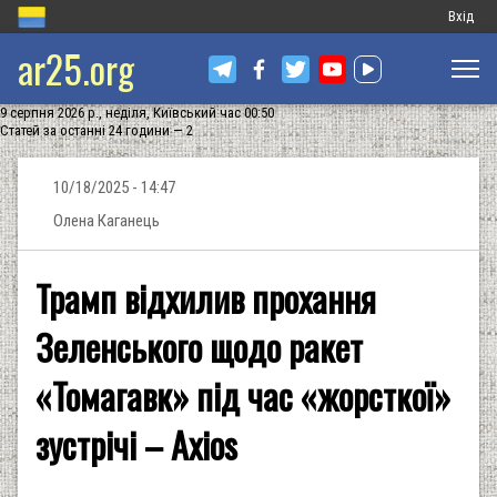
Меню
Вхід
ar25.org
обліков
запису
9 серпня 2026 р., неділя, Київський час 00:50
користу
Статей за останні 24 години — 2
10/18/2025 - 14:47
Олена Каганець
Трамп відхилив прохання
Зеленського щодо ракет
«Томагавк» під час «жорсткої»
зустрічі – Axios