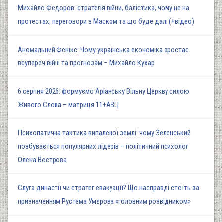
Михайло Федоров: стратегія війни, балістика, чому не на
протестах, переговори з Маском та що буде далі (+відео)
Аномальний Фенікс: Чому українська економіка зростає
всупереч війні та прогнозам – Михайло Кухар
6 серпня 2026: формуємо Аріанську Вільну Церкву силою
Живого Слова – матриця 11+АВЦ
Психопатична тактика випаленої землі: чому Зеленський
позбувається популярних лідерів – політичний психолог
Олена Вострова
Слуга династії чи стратег евакуації? Що насправді стоїть за
призначенням Рустема Умєрова «головним розвідником»