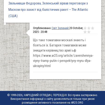
Звільнивши Федорова, Зеленський зірвав переговори з
Маском про захист від балістичних ракет – The Atlantic
(США)
Опубліковано
Cвіт Зелений
20 October,
2025 - 20:48
Що таке томагавки москалі знають і
бояться їх. Батарея томагавків може
знищити керівництво армії ьф
https://www.ar25.org/article/zavershennya-
viyny-tramp-putin-i-perspektyvy-myru-dlya-
ukrayiny.html
© 1999-2026, НАРОДНИЙ ОГЛЯДАЧ, ПЕРЕХІД-IV. Всі права застережено.
Використання інформації з сайту дозволяється тільки при умові
розміщення активного посилання на AR25.ORG