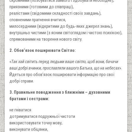
скромними (позбуватися зайвого і здобувати необхідне),
приязними (готовими до співпраці),
реалістами (свідомими складності своїх завдань),
сповненими прагнення вчитися,
милосердними (відкритими до будь-яких джерел знань),
внутрішньо чистими (з ясним світоглядом і чистою психікою),
спрямованими на творення нового світу.
2. Обов’язок поширювати Світло:
«
Так хай світить перед людьми ваше світло, щоб вони, бачачи
ваші добрі вчинки, прославляли вашого Батька, що на небесах
».
Йдеться про обов’язок поширювати інформацію про свої
добрі справи.
3. Правильне поводження з ближніми – духовними
братами і сестрами:
не гніватися
дотримуватися подружньої чистоти
використовувати точну мову,
виконувати обіцянки,