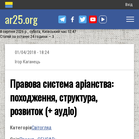
Меню
Вхід
ar25.org
обліков
запису
8 серпня 2026 р., субота, Київський час 12:47
користу
Статей за останні 24 години — 3
01/04/2018 - 18:24
Ігор Каганець
Правова система аріанства:
походження, структура,
розвиток (+ аудіо)
Категорія
Світогляд