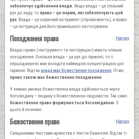
забезпечує здійснення влади.
Якщо влада – це спільний
рух до ладу, то
право – це норми, які забезпечують цей
рух
. Влада – це корисний інструмент (спроможність), а право
– це інструкція для його правильного застосування.
Походження права
Нагору
Влада і право («інструмент» та «інструкція») мають спільне
походження. Оскільки влада – це рух до гармонії, то її
першоджерело має володіти найвищою концентрацією цієї
гармонії. Відтак
влада має божественне походження
. Отже,
право також має божественне походження
.
У земних умовах божественна влада здійснюється через
боголюдину – людину з божественною свідомістю. Так само
божественне право формулюється боголюдиною
. З
цього й почнемо.
Божественне право
Нагору
Священними текстами аріянства є тексти Євангелія. Відтак ті