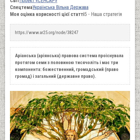
Світ
Проект «СЕНСАР»
Спецтема
Українська Вільна Держава
Моя оцінка корисності цієї статті
5 - Наша стратегія
https://www.ar25.org/node/38247
Аріанська (аріянська) правова система проіснувала
протягом семи з половиною тисячоліть і має три
компонента: божественний, громадський (право
громад) і загальний (державне право).