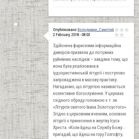
Опубліковано
Володимир_Самотий
2 February, 2018 - 08:03
Здійснена фарисеями інформаційна
диверсія призвела до потужних
руйнівних наслідків – завдяки тому, що
вона була реалізована в
іудохристиянській літургії і поступово
запроваджена в масову практику.
Нагадаємо, що літургією називається
колективне богослуження. У церквах
східного обряду головною є т. зв.
«Літургія святого Івана Золотоустого».
Згідно з церковним вченням, основою
літургії є принесення в жертву Ісуса
Хреста. «Коли йдеш на Службу Божу...
пригадай, що йдеш на гору Голгофту,