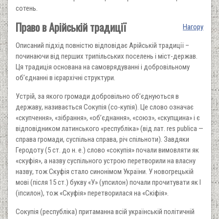
сотень.
Право в Арійській традиції
Нагору
Описаний підхід повністю відповідає Арійській традиції –
починаючи від перших трипільських поселень і міст-держав.
Ця традиція основана на самоврядуванні і добровільному
об’єднанні в ієрархічні структури.
Устрій, за якого громади добровільно об’єднуються в
державу, називається Сокупія (со-купія). Це слово означає
«скупчення», «зібрання», «об’єднання», «союз», «скупщина» і є
відповідником латинського «республіка» (від лат. res publica —
справа громади, суспільна справа, річ спільноти). Завдяки
Геродоту (5 ст. до н. е.) слово «сокупія» почали вимовляти як
«скуфія», а назву суспільного устрою перетворили на власну
назву, тож Скуфія стало синонімом України. У новогрецькій
мові (після 15 ст.) букву «У» (упсилон) почали прочитувати як І
(іпсилон), тож «Скуфія» перетворилася на «Скіфія».
Сокупія (республіка) притаманна всій українській політичній