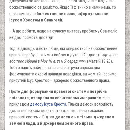
джерелом божественного права є боголюдина – людина з
божественною свідомістю. Якщо її фізично з нами нема, то
опираємось на
божественне право, сформульоване
Ісусом Хрестом в Євангелії
.
– А що робити, якщо на сучасну життєву проблему Євангеліє
не дає прямої відповіді?
Тоді відповідь дають люди, які опираються на божественне
право і перебувають між собою в духовній єдності: «
де двоє
або троє зібрані в Моє ім’я, там Я серед них
» (Матвій 18.20).
Тобто навіть найменша аріянська група спроможна
формулювати окремі правила поведінки, адже у ній незримо
присутній Ісус Хрестос – джерело божественного права.
Проте
для формування правової системи потрібна
спільнота, створена за євангельським зразком
– за
прикладом
демосу Ісуса Хреста
. Тільки демоси володіють
достатньою компетентністю для творення локальної
правової системи. Відтак
демоси є не тільки джерелом
земної влади, а й джерелом земного права
.