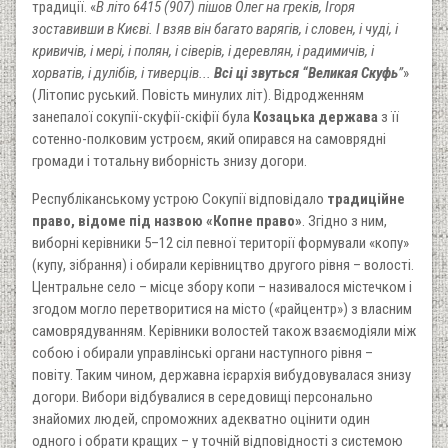
традиції. «
В літо 6415 (907) пішов Олег на греків, Ігоря
зоставивши в Києві. І взяв він багато варягів, і словен, і чуді, і
кривичів, і мері, і полян, і сіверів, і деревлян, і радимичів, і
хорватів, і дулібів, і тиверців...
Всі ці звуться “Великая Скуфь
”
»
(Літопис руський. Повість минулих літ). Відродженням
занепалої сокупії-скуфії-скіфії була
Козацька держава
з її
сотенно-полковим устроєм, який опирався на самоврядні
громади і тотальну виборність знизу догори.
Республіканському устрою Сокупії відповідало
традиційне
право, відоме під назвою «Копне право»
. Згідно з ним,
виборні керівники 5–12 сіл певної території формували «копу»
(купу, зібрання) і обирали керівництво другого рівня – волості.
Центральне село – місце збору копи – називалося містечком і
згодом могло перетворитися на місто («райцентр») з власним
самоврядуванням. Керівники волостей також взаємодіяли між
собою і обирали управлінські органи наступного рівня –
повіту. Таким чином, державна ієрархія вибудовувалася знизу
догори. Вибори відбувалися в середовищі персонально
знайомих людей, спроможних адекватно оцінити один
одного і обрати кращих – у точній відповідності з системою