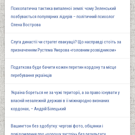
Психопатична тактика випаленої землі: чому Зеленський
позбувається популярних лідерів – політичний психолог
Олена Вострова
Слуга династії чи стратег евакуації? Що насправді стоїть за
призначенням Рустема Умєрова «головним розвідником»
Податкова буде бачити кожен перетин кордону та місце
перебування українців
Україна бореться не за чужі території, а за право існувати у
власній незалежній державі в її міжнародно визнаних
кордонах, – Андрій Білецький
Вашингтон без здобутку: чергові фото, обіцянки і
повідомлення про «хорошу зустріч» без результату