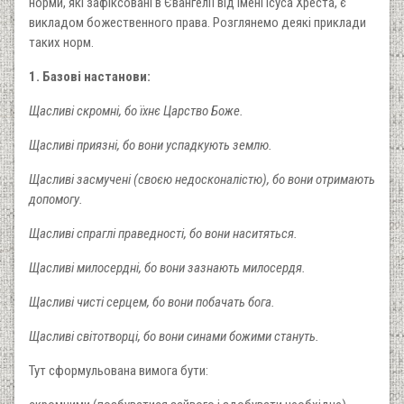
норми, які зафіксовані в Євангелії від імені Ісуса Хреста, є
викладом божественного права. Розглянемо деякі приклади
таких норм.
1. Базові настанови:
Щасливі скромні, бо їхнє Царство Боже.
Щасливі приязні, бо вони успадкують землю.
Щасливі засмучені (своєю недосконалістю), бо вони отримають
допомогу.
Щасливі спраглі праведності, бо вони наситяться.
Щасливі милосердні, бо вони зазнають милосердя.
Щасливі чисті серцем, бо вони побачать бога.
Щасливі світотворці, бо вони синами божими стануть.
Тут сформульована вимога бути: