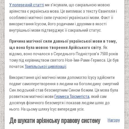
У попередній статті
ми з’ясували, що сакральною мовою
аріянства є українська мова. Це випливає з тексту Євангелія і
особливої магічної сили сучасної української мови. Факт її
використання Ісусом, його родичами і друзями в якості
внутрішньої мови підтверджує її сакральний статус.
Причина магічної сили давньої української мови в тому,
що вона була мовою творення Арійського світу.
Як
відомо, воно почалося з Середнього Подністров’я 7500 років
тому під керівництвом святого Ноя-Їми-Рами-Гермеса. Це був
початок
Трипільської цивілізації
.
Використання цієї магічної мови допомогло Ісусу здійснити
подвиг самоперетворення з людини на боголюдину: смертний
Син людський став безсмертним Сином божим. Ця мова була
розвитком магічної мови
Гермеса Трісмегіста
, який сам
досягнув фізичного безсмертя і показав людям шлях до
нього. На цьому шляху Ісус випередив усіх.
Де шукати аріянську правову систему
Нагору