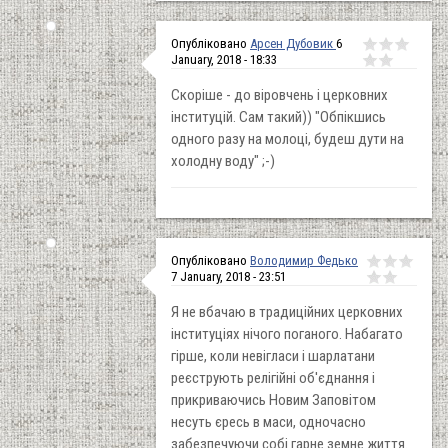
Опубліковано
Арсен Дубовик
6
January, 2018 - 18:33
Скоріше - до віровчень і церковних
інституцій. Сам такий)) "Обпікшись
одного разу на молоці, будеш дути на
холодну воду" ;-)
Опубліковано
Володимир Федько
7 January, 2018 - 23:51
Я не вбачаю в традиційних церковних
інституціях нічого поганого. Набагато
гірше, коли невігласи і шарлатани
реєструють релігійні об'єднання і
прикриваючись Новим Заповітом
несуть єресь в маси, одночасно
забезпечуючи собі гарне земне життя.