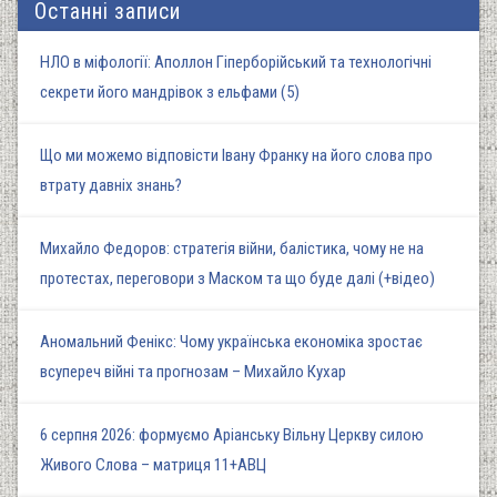
Останні записи
НЛО в міфології: Аполлон Гіперборійський та технологічні
секрети його мандрівок з ельфами (5)
Що ми можемо відповісти Івану Франку на його слова про
втрату давніх знань?
Михайло Федоров: стратегія війни, балістика, чому не на
протестах, переговори з Маском та що буде далі (+відео)
Аномальний Фенікс: Чому українська економіка зростає
всупереч війні та прогнозам – Михайло Кухар
6 серпня 2026: формуємо Аріанську Вільну Церкву силою
Живого Слова – матриця 11+АВЦ