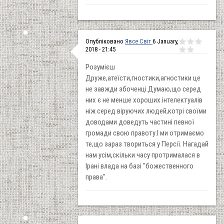
Опубліковано
Явсе Світ
6 January,
2018 - 21:45
Розумієш
Друже,атеїсти,гностики,агностики це
не завжди збоченці.Думаю,що серед
них є не менше хороших інтелектуалів
ніж серед віруючих людей,котрі своїми
доводами доведуть частині певної
громади свою правоту.І ми отримаємо
те,що зараз твориться у Персії. Нагадай
нам усім,скільки часу протрималася в
Ірані влада на базі "божественного
права".