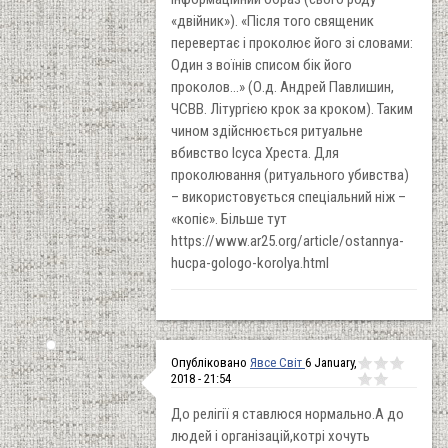
«двійник»). «Після того священик
перевертає і проколює його зі словами:
Один з воїнів списом бік його
проколов...» (О.д. Андрей Павлишин,
ЧСВВ. Літургією крок за кроком). Таким
чином здійснюється ритуальне
вбивство Ісуса Хреста. Для
проколювання (ритуального убивства)
– використовується спеціальний ніж –
«копіє». Більше тут
https://www.ar25.org/article/ostannya-
hucpa-gologo-korolya.html
Опубліковано
Явсе Світ
6 January,
2018 - 21:54
До релігії я ставлюся нормально.А до
людей і організацій,котрі хочуть