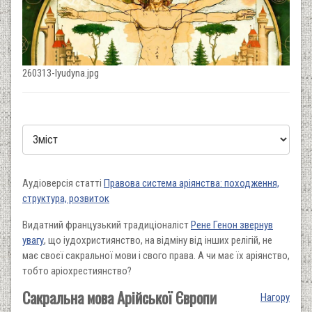
260313-lyudyna.jpg
Аудіоверсія статті
Правова система аріянства: походження,
структура, розвиток
Видатний французький традиціоналіст
Рене Генон звернув
увагу
, що іудохристиянство, на відміну від інших релігій, не
має своєї сакральної мови і свого права. А чи має їх аріянство,
тобто аріохрестиянство?
Сакральна мова Арійської Європи
Нагору