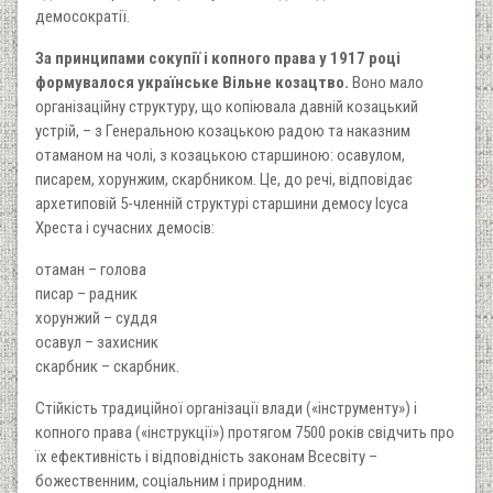
демосократії.
За принципами сокупії і копного права у 1917 році
формувалося українське Вільне козацтво.
Воно мало
організаційну структуру, що копіювала давній козацький
устрій, – з Генеральною козацькою радою та наказним
отаманом на чолі, з козацькою старшиною: осавулом,
писарем, хорунжим, скарбником. Це, до речі, відповідає
архетиповій 5-членній структурі старшини демосу Ісуса
Хреста і сучасних демосів:
отаман – голова
писар – радник
хорунжий – суддя
осавул – захисник
скарбник – скарбник.
Стійкість традиційної організації влади («інструменту») і
копного права («інструкції») протягом 7500 років свідчить про
їх ефективність і відповідність законам Всесвіту –
божественним, соціальним і природним.