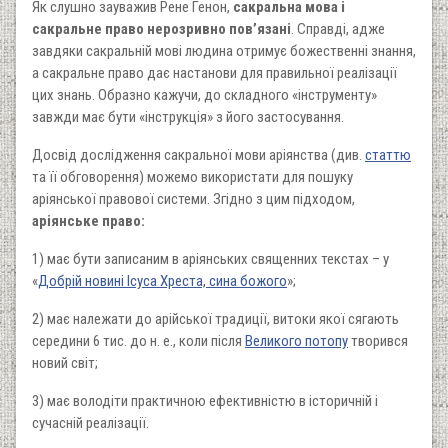
Як слушно зауважив Рене Генон,
сакральна мова і
сакральне право нерозривно пов’язані
. Справді, адже
завдяки сакральній мові людина отримує божественні знання,
а сакральне право дає настанови для правильної реалізації
цих знань. Образно кажучи, до складного «інструменту»
завжди має бути «інструкція» з його застосування.
Досвід дослідження сакральної мови аріянства (див.
статтю
та її обговорення) можемо використати для пошуку
аріянської правової системи. Згідно з цим підходом,
аріянське право:
1) має бути записаним в аріянських священних текстах – у
«
Добрій новині Ісуса Хреста, сина божого
»;
2) має належати до арійської традиції, витоки якої сягають
середини 6 тис. до н. е., коли після
Великого потопу
творився
новий світ;
3) має володіти практичною ефективністю в історичній і
сучасній реалізації.