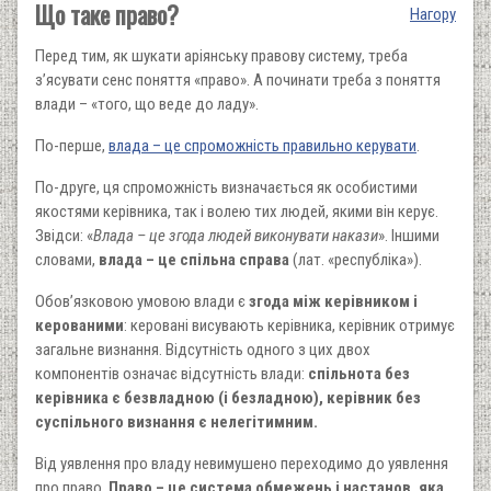
Що таке право?
Нагору
Перед тим, як шукати аріянську правову систему, треба
з’ясувати сенс поняття «право». А починати треба з поняття
влади – «того, що веде до ладу».
По-перше,
влада – це спроможність правильно керувати
.
По-друге, ця спроможність визначається як особистими
якостями керівника, так і волею тих людей, якими він керує.
Звідси: «
Влада – це згода людей виконувати накази
». Іншими
словами,
влада – це спільна справа
(лат. «республіка»).
Обов’язковою умовою влади є
згода між керівником і
керованими
: керовані висувають керівника, керівник отримує
загальне визнання. Відсутність одного з цих двох
компонентів означає відсутність влади:
спільнота без
керівника є безвладною (і безладною), керівник без
суспільного визнання є нелегітимним.
Від уявлення про владу невимушено переходимо до уявлення
про право.
Право – це система обмежень і настанов, яка