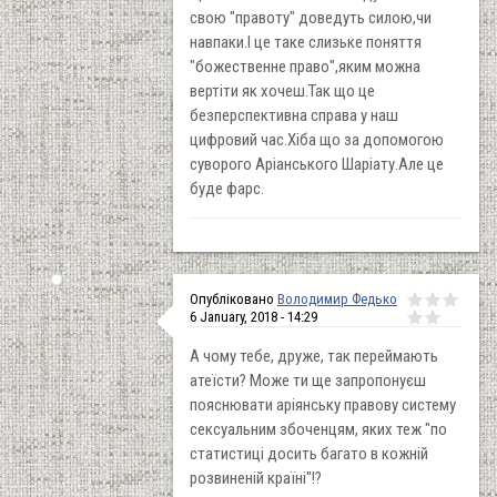
свою "правоту" доведуть силою,чи
навпаки.І це таке слизьке поняття
"божественне право",яким можна
вертіти як хочеш.Так що це
безперспективна справа у наш
цифровий час.Хіба що за допомогою
суворого Аріанського Шаріату.Але це
буде фарс.
Опубліковано
Володимир Федько
6 January, 2018 - 14:29
А чому тебе, друже, так переймають
атеїсти? Може ти ще запропонуєш
пояснювати аріянську правову систему
сексуальним збоченцям, яких теж "по
статистиці досить багато в кожній
розвиненій країні"!?