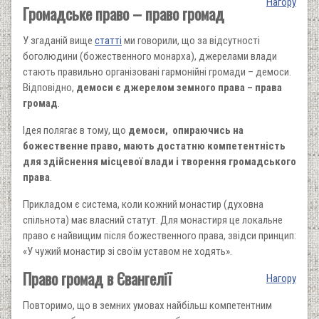
Нагору
Громадське право – право громад
У згаданій вище
статті
ми говорили, що за відсутності
боголюдини (божественного монарха), джерелами влади
стають правильно організовані гармонійні громади – демоси.
Відповідно,
демоси є джерелом земного права – права
громад
.
Ідея полягає в тому, що
демоси, опираючись на
божественне право, мають достатню компетентність
для здійснення місцевої влади і творення громадського
права
.
Прикладом є система, коли кожний монастир (духовна
спільнота) має власний статут. Для монастиря це локальне
право є найвищим після божественного права, звідси принцип:
«У чужий монастир зі своїм уставом не ходять».
Право громад в Євангелії
Нагору
Повторимо, що в земних умовах найбільш компетентним