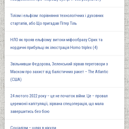
Тілізм і ельфізм: порівняння технологічних і духовних
стартапів, або Що пригадав Пітер Тіль
НЛО як прояв ельфізму: витоки міфообразу Сірих та
нордичні прибульці як ілюстрація Homo triplex (4)
Звільнивши Федорова, Зеленський зірвав переговори з
Маском про захист від балістичних ракет – The Atlantic
(США)
24 лютого 2022 року – це не початок війни. Це – провал
церемонії капітуляції, зірвана спецоперація, що мала
завершитись без бою
Соціалізм – шлях в нікуди