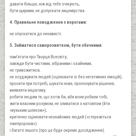
давати більше, ніж від тебе очікують,
бути щирими, не допускати лицемірства.
4. Правильне поводження з ворогами:
не опускатися до ненависті.
5. Займатися саморозвитком, бути обачними:
пам’ятати про Творця Всесвіту;
завжди бути чистими, зібраними і охайними;
не тривожитися;
не осуджувати людей (оцінювати їх без негативних емоцій);
просити при потребі, шукати нове, пропонувати рішення,
виявляти ініціативу;
робити людям те, що хотів би, аби вони робили тобі;
жити власним розумом, не зливатися з натовпом (йти
«вузьким шляхом»);
критично оцінювати незнайомих людей («стережіться
лжепророків»)
і багато іншого (про це буде окреме дослідження).