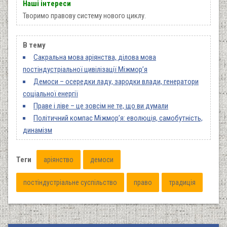
Наші інтереси
Творимо правову систему нового циклу.
В тему
Сакральна мова аріянства, ділова мова
постіндустріальної цивілізації Міжмор’я
Демоси – осередки ладу, зародки влади, генератори
соціальної енергії
Праве і ліве – це зовсім не те, що ви думали
Політичний компас Міжмор’я: еволюція, самобутність,
динамізм
Теги
аріянство
демоси
постіндустріальне суспільство
право
традиція