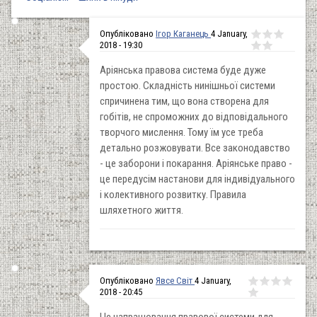
Опубліковано
Ігор Каганець
4 January,
2018 - 19:30
Аріянська правова система буде дуже
простою. Складність нинішньої системи
спричинена тим, що вона створена для
гобітів, не спроможних до відповідального
творчого мислення. Тому їм усе треба
детально розжовувати. Все законодавство
- це заборони і покарання. Аріянське право -
це передусім настанови для індивідуального
і колективного розвитку. Правила
шляхетного життя.
Опубліковано
Явсе Світ
4 January,
2018 - 20:45
Це напрацювання правової системи для