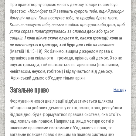
Про правотворчу спроможність демосу говорить сам Ісус
Хрестос: «
Коли брат твій завинить супроти тебе, піди й докори
йому віч-на-віч. Коли послухає тебе, ти придбав брата твого.
Коли не послухає тебе, візьми з собою ще одного або двох, щоб
усяка справа полагоджувалась за словом двох або трьох
свідків.
І коли він не схоче слухати їх, скажи громаді; коли ж
не схоче слухати громади, хай буде для тебе як поганин
»
(Матвій 18.15–18). Як бачимо, вищим джерелом права є
організована спільнота – громада, аріянський демос. Хто не
слухає громади, той вважається не-аріянином (поганином,
невігласом, неуком, гобітом) і відлучається від демосу.
Аріянський демос об’єднує тільки аріян.
Загальне право
Нагору
Формування нової цивілізації відбуватиметься шляхом
об’єднання ройових демосів у сотні, полки, коші, республіки.
Відповідно, буде формуватися правова система, яка стоїть
над локальним правом. Наприклад, якщо чотири сотні з
власними правовими системами об’єдналися в полк, то
загальне полкове право є вищим за правові системи цих