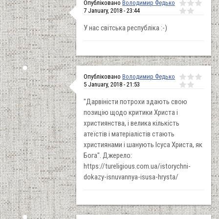
Опубліковано
Володимир Федько
7 January, 2018 - 23:44
У нас світська республіка :-)
Опубліковано
Володимир Федько
5 January, 2018 - 21:53
"Дарвіністи потрохи здають свою
позицію щодо критики Христа і
християнства, і велика кількість
атеїстів і матеріалістів стають
християнами і шанують Ісуса Христа, як
Бога". Джерело:
https://tureligious.com.ua/istorychni-
dokazy-isnuvannya-isusa-hrysta/