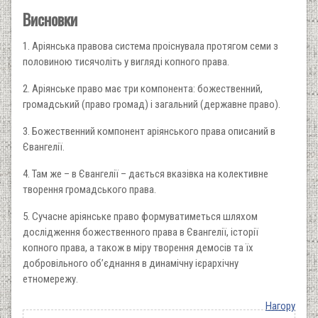
Висновки
1. Аріянська правова система проіснувала протягом семи з
половиною тисячоліть у вигляді копного права.
2. Аріянське право має три компонента: божественний,
громадський (право громад) і загальний (державне право).
3. Божественний компонент аріянського права описаний в
Євангелії.
4. Там же – в Євангелії – дається вказівка на колективне
творення громадського права.
5. Сучасне аріянське право формуватиметься шляхом
дослідження божественного права в Євангелії, історії
копного права, а також в міру творення демосів та їх
добровільного об’єднання в динамічну ієрархічну
етномережу.
Нагору