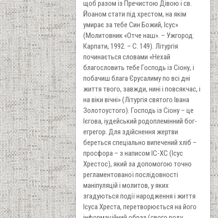
щоб разом із Пречистою Дівою і св.
Йоаном стати під хрестом, на якім
умирає за тебе Син Божий, Ісус»
(Молитовник «Отче наш». – Ужгород:
Карпати, 1992. – С. 149). Літургія
починається словами «Нехай
благословить тебе Господь із Сіону, і
побачиш блага Єрусалиму по всі дні
життя твого, завжди, нині і повсякчас, і
на віки вічні» (Літургія святого Івана
Золотоустого). Господь із Сіону – це
Ієгова, іудейський родоплемінний бог-
егрегор. Для здійснення жертви
береться спеціально випечений хліб –
просфора – з написом ІС-ХС (Ісус
Хрестос), який за допомогою точно
регламентованої послідовності
маніпуляцій і молитов, у яких
згадуються події народження і життя
Ісуса Хреста, перетворюється на його
інформаційний образ (свого роду