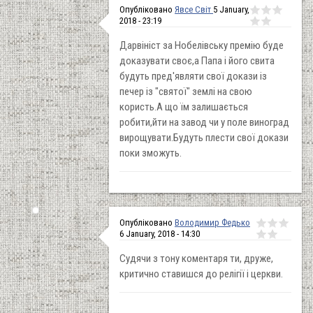
Опубліковано
Явсе Світ
5 January,
2018 - 23:19
Дарвініст за Нобелівську премію буде
доказувати своє,а Папа і його свита
будуть пред'являти свої докази із
печер із "святої" землі на свою
користь.А що їм залишається
робити,йти на завод чи у поле виноград
вирощувати.Будуть плести свої докази
поки зможуть.
Опубліковано
Володимир Федько
6 January, 2018 - 14:30
Судячи з тону коментаря ти, друже,
критично ставишся до релігії і церкви.