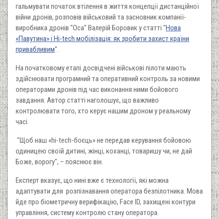
гальмувати початок втілення в життя концепції дистанційної
війни дронів, розповів військовий та засновник компанії-
виробника дронів "Оса" Валерій Боровик у статті "
Нова
«Павутина» і Hi-tech мобілізація: як зробити захист країни
привабливим
".
На початковому етапі досвідчені військові пілоти мають
здійснювати програмний та оперативний контроль за новими
операторами дронів під час виконання ними бойового
завдання. Автор статті наголошує, що важливо
контролювати того, хто керує нашим дроном у реальному
часі.
"Щоб наш «hi-tech-боєць» не передав керування бойовою
одиницею своїй дитині, жінці, коханці, товаришу чи, не дай
Боже, ворогу", – пояснює він.
Експерт вказує, що нині вже є технології, які можна
адаптувати для розпізнавання оператора безпілотника. Мова
йде про біометричну верифікацію, Face ID, захищені контури
управління, систему контролю стану оператора.