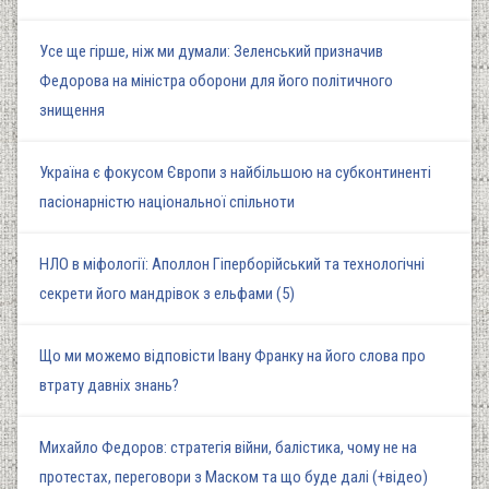
Усе ще гірше, ніж ми думали: Зеленський призначив
Федорова на міністра оборони для його політичного
знищення
Україна є фокусом Європи з найбільшою на субконтиненті
пасіонарністю національної спільноти
НЛО в міфології: Аполлон Гіперборійський та технологічні
секрети його мандрівок з ельфами (5)
Що ми можемо відповісти Івану Франку на його слова про
втрату давніх знань?
Михайло Федоров: стратегія війни, балістика, чому не на
протестах, переговори з Маском та що буде далі (+відео)