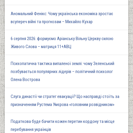
Аномальний Фенікс: Чому українська економіка зростає
всупереч війні та прогнозам – Михайло Кухар
6 серпня 2026: формуємо Аріанську Вільну Церкву силою
Живого Слова – матриця 11+АВЦ
Психопатична тактика випаленої землі: чому Зеленський
позбувається популярних лідерів – політичний психолог
Олена Вострова
Слуга династії чи стратег евакуації? Що насправді стоїть за
призначенням Рустема Умєрова «головним розвідником»
Податкова буде бачити кожен перетин кордону та місце
перебування українців