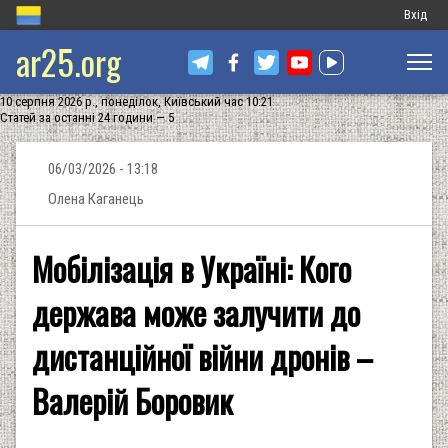
Меню
Вхід
ar25.org
обліков
запису
10 серпня 2026 р., понеділок, Київський час 10:21
користу
Статей за останні 24 години — 5
06/03/2026 - 13:18
Олена Каганець
Мобілізація в Україні: Кого
держава може залучити до
дистанційної війни дронів –
Валерій Боровик