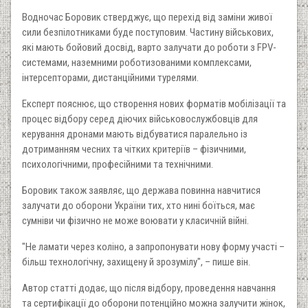
Водночас Боровик стверджує, що перехід від заміни живої
сили безпілотниками буде поступовим. Частину військових,
які мають бойовий досвід, варто залучати до роботи з FPV-
системами, наземними роботизованими комплексами,
інтерсепторами, дистанційними турелями.
Експерт пояснює, що створення нових форматів мобілізації та
процес відбору серед діючих військовослужбовців для
керування дронами мають відбуватися паралельно із
дотриманням чесних та чітких критеріїв – фізичними,
психологічними, професійними та технічними.
Боровик також заявляє, що держава повинна навчитися
залучати до оборони України тих, хто нині боїться, має
сумніви чи фізично не може воювати у класичній війні.
"Не ламати через коліно, а запропонувати нову форму участі –
більш технологічну, захищену й зрозумілу", – пише він.
Автор статті додає, що після відбору, проведення навчання
та сертифікації до оборони потенційно можна залучити жінок,