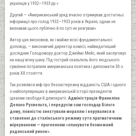
українців у 1932—1933 рр.»
Другий — «Американський уряд вчасно отримував достатньо
інформації про голод 1932—1933 років в Україні, однак не
визнавав цього публічно й по суті не реагував».
Автор цих висновків, як і майже всієї фундаментальної
доповіді, — виконавчий директор комісії, найвидатніший
дослідник Голодомору доктор Джеймс Мейс, який заслуговує
на нашу вічну шану. Під гострий скальпель його людського
сумління потрапили американська політика і дипломатія 30-х
років ХХ століття.
Так розвіявся міф про беззастережну відданість США і одного
з найпопулярніших в американській історії президентів
ідеалам свободи й демократії.
Адміністрація Франкліна
Делано Рузвельта, і передусім сам господар Білого
дому, повністю знехтували мораллю і керувалися в
ставленні до сталінського режиму суто прагматичним
міркуванням — прагненням «опанувати безмежний
радянський ринок».