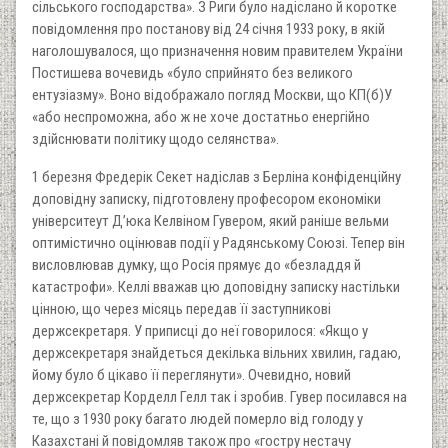
сільського господарства». З Риги було надіслано й коротке
повідомлення про постанову від 24 січня 1933 року, в якій
наголошувалося, що призначення новим правителем України
Постишева вочевидь «було сприйнято без великого
ентузіазму». Воно відображало погляд Москви, що КП(б)У
«або неспроможна, або ж не хоче достатньо енергійно
здійснювати політику щодо селянства».
1 березня Фредерік Секет надіслав з Берліна конфіденційну
доповідну записку, підготовлену професором економіки
університеут Д’юка Келвіном Гувером, який раніше вельми
оптимістично оцінював події у Радянському Союзі. Тепер він
висловлював думку, що Росія прямує до «безладдя й
катастрофи». Келлі вважав цю доповідну записку настільки
цінною, що через місяць передав її заступникові
держсекретаря. У приписці до неї говорилося: «Якщо у
держсекретаря знайдеться декілька вільних хвилин, гадаю,
йому було б цікаво її переглянути». Очевидно, новий
держсекретар Корделл Гелл так і зробив. Гувер посилався на
те, що з 1930 року багато людей померло від голоду у
Казахстані й повідомляв також про «гостру нестачу