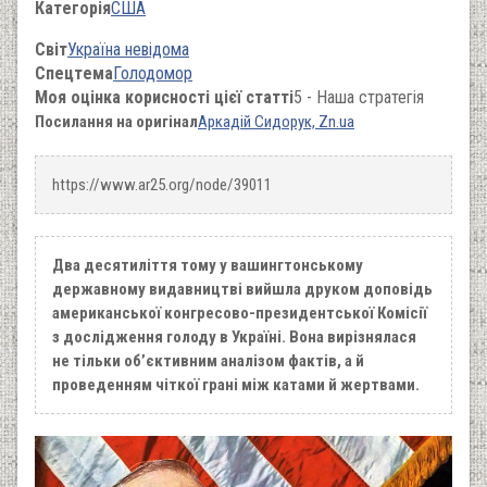
Категорія
США
Світ
Україна невідома
Спецтема
Голодомор
Моя оцінка корисності цієї статті
5 - Наша стратегія
Посилання на оригінал
Аркадій Сидорук, Zn.ua
https://www.ar25.org/node/39011
Два десятиліття тому у вашингтонському
державному видавництві вийшла друком доповідь
американської конгресово-президентської Комісії
з дослідження голоду в Україні. Вона вирізнялася
не тільки об’єктивним аналізом фактів, а й
проведенням чіткої грані між катами й жертвами.