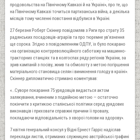
продовольства на Північному Кавказі й на Україні», про те, що
на Північному Кавказі точиться партизанська війна, а декілька
місяців тому численні повстання відбулися в Україні.
27 березня Роберт Скіннер повідомляв з Риги про страту 35
радянських посадовців-аграріїв та про тюремне ув’язнення
ще сорока. Згідно з повідомленням ОДПУ, їх було покарано
«за організацію контрреволюційного саботажу на машинно-
тракторних станціях та в колгоспах ряду регіонів України, за
зрив кампаній з посіву, жнив та обмолоту з метою погіршення
матеріального становища селян і виникнення голоду в країні».
Скіннер дипломатично стримано коментував:
«…Суворе покарання 75 урядовців видається актом
залякування, вчиненим з подвійною метою — остаточно
покінчити з критикою сталінської політики серед урядових
виконавців і приховати справжні причини її провалу,
покладаючи відповідальність з хворої голови на здорову».
7 квітня генеральний консул у Відні Ернест Гарріс надіслав
переклади листів, отриманих служницею австрійської графині