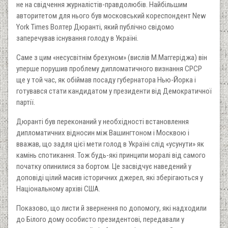
не на свідчення журналістів-правдолюбів. Найбільшим
авторитетом для нього був московський кореспондент New
York Times Волтер Дюранті, який публічно свідомо
заперечував існування голоду в Україні.
Саме з цим «несусвітнім брехуном» (вислів М.Маггеріджа) він
уперше порушив проблему дипломатичного визнання СРСР
ще у той час, як обіймав посаду губернатора Нью-Йорка і
готувався стати кандидатом у президенти від Демократичної
партії.
Дюранті був переконаний у необхідності встановлення
дипломатичних відносин між Вашингтоном і Москвою і
вважав, що задля цієї мети голод в Україні слід «усунути» як
камінь спотикання. Тож будь-які принципи моралі від самого
початку опинилися за бортом. Це засвідчує наведений у
доповіді цілий масив історичних джерел, які зберігаються у
Національному архіві США.
Показово, що листи й звернення по допомогу, які надходили
до Білого дому особисто президентові, передавали у