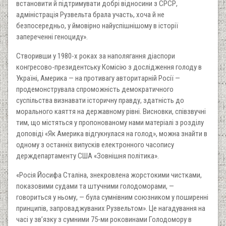
встановити й підтримувати добрі відносини з СРСР,
адміністрація Рузвельта брала участь, хоча й не
безпосередньо, у ймовірно найуспішнішому в історії
запереченні геноциду».
Створивши у 1980-х роках за наполягання діаспори
конгресово-президентську Комісію з дослідження голоду в
Україні, Америка — на противагу авторитарній Росії —
продемонструвала спроможність демократичного
суспільства визнавати історичну правду, здатність до
морального каяття на державному рівні. Висновки, співзвучні
тим, що містяться у пропонованому нами матеріалі з розділу
доповіді «Як Америка відгукнулася на голод», можна знайти в
одному з останніх випусків електронного часопису
держдепартаменту США «Зовнішня політика».
«Росія Йосифа Сталіна, знекровлена жорстокими чистками,
показовими судами та штучними голодоморами, —
говориться у ньому, — була сумнівним союзником у поширенні
принципів, запроваджуваних Рузвельтом». Це нагадування на
часі у зв’язку з сумними 75-ми роковинами Голодомору в