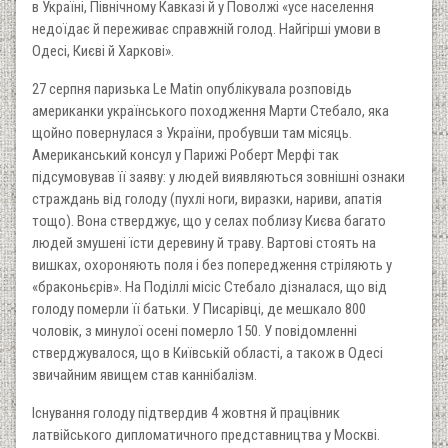
в Україні, Північному Кавказі й у Поволжі «усе населення
недоїдає й переживає справжній голод. Найгірші умови в
Одесі, Києві й Харкові».
27 серпня паризька Le Matin опублікувала розповідь
американки українського походження Марти Стебало, яка
щойно повернулася з України, пробувши там місяць.
Американський консул у Парижі Роберт Мерфі так
підсумовував її заяву: у людей виявляються зовнішні ознаки
страждань від голоду (пухлі ноги, виразки, нариви, апатія
тощо). Вона стверджує, що у селах поблизу Києва багато
людей змушені їсти деревину й траву. Вартові стоять на
вишках, охороняють поля і без попередження стріляють у
«браконьєрів». На Поділлі місіс Стебало дізналася, що від
голоду померли її батьки. У Писарівці, де мешкало 800
чоловік, з минулої осені померло 150. У повідомленні
стверджувалося, що в Київській області, а також в Одесі
звичайним явищем став каннібалізм.
Існування голоду підтвердив 4 жовтня й працівник
латвійського дипломатичного представництва у Москві.