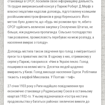
становище в СРСР, посилили свою інформаційну діяльність.
16 грудня американський консул у Парижі Роберт Д.Мерфі з
власної ініціативи надіслав доповідь, підготовлену колишнім
російським міністром фінансів в уряді Керенського. Його
метою було довести, що «будь-які розмови про те, нібито
СРСР здійснить величезні закупки у Сполучених Штатах, не
більше, ніж радянська пропаганда. Сільське господарство
там розвалене, промисловість перебуває на межі розпаду, а
населення вмирає з голоду».
Доповідь містила також свідчення про голод з емігрантської
преси та з приватних листів. В одному з них, отриманому у
серпні у Парижі, говорилося: «Нині в Україні пекло. Голод
поширився на великі міста. Десятки людей щоденно
вмирають у Києві. Голод викошує населення Одеси. Робітники
тікають з верфей Миколаєва. У Полтаві —тиф».
27 січня 1933 року з Риги надійшло повідомлення про
економічне становище у Радянському Союзі в останньому
кварталі 1932-го. У ньому відзначалася «гостра нестача
продовольства у багатьох районах і величезні вимоги до