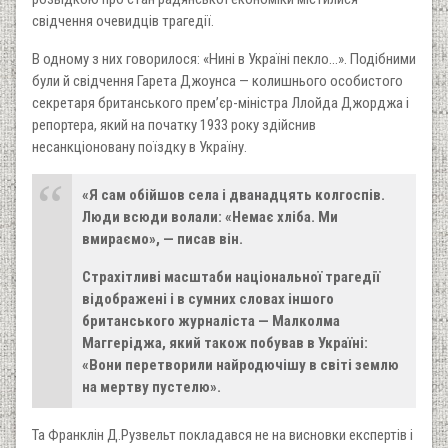
свідчення очевидців трагедії.
В одному з них говорилося: «Нині в Україні пекло…». Подібними
були й свідчення Гарета Джоунса — колишнього особистого
секретаря британського прем’єр-міністра Ллойда Джорджа і
репортера, який на початку 1933 року здійснив
несанкціоновану поїздку в Україну.
«Я сам обійшов села і дванадцять колгоспів.
Люди всюди волали: «Немає хліба. Ми
вмираємо», — писав він.
Страхітливі масштаби національної трагедії
відображені і в сумних словах іншого
британського журналіста — Малколма
Маггеріджа, який також побував в Україні:
«Вони перетворили найродючішу в світі землю
на мертву пустелю».
Та Франклін Д.Рузвельт покладався не на висновки експертів і