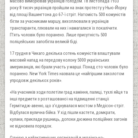
масово виморював українців голодом. 18 листопада 1933
року 8 тисяч українців пройшли на знак протесту у Нью-Йорку
від площі Вашингтона до 67-ї стріт. Натомість 500 комуністів
бігли за учасниками маршу, вихоплювали в українців
транспаранти, плювали на них і намагалися їх покалічити.
П’ять чоловік було поранено. Лише присутність 500
поліцейських запобігла великій біді.
17 грудня в Чикаго декілька сотень комуністів влаштували
масовий напад на передову колону 5000 українських
американців, які брали участь у марші. Понад сто чоловік було
поранено. New York Times назвала це «найгіршим заколотом
упродовж декількох років».
«На учасників ходи полетіли град каміння, палиці, тухлі яйця та
інші предмети з розташованої на підвищенні станції
Гермітидж-авеню, що з’єднувалася мостом з Медісон-стріт.
Відбулася вулична бійка. У хід пішли кастети, домкрати,
кулаки, приклади рушниць, допоки дюжина поліційних загонів
не відновила порядок.
Однією з найактивніших організацій в українсько-