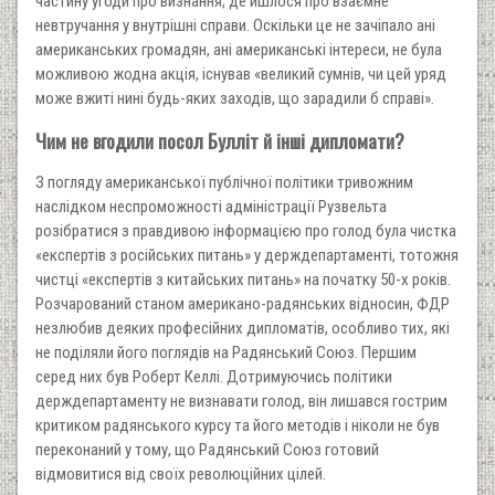
частину угоди про визнання, де йшлося про взаємне
невтручання у внутрішні справи. Оскільки це не зачіпало ані
американських громадян, ані американські інтереси, не була
можливою жодна акція, існував «великий сумнів, чи цей уряд
може вжиті нині будь-яких заходів, що зарадили б справі».
Чим не вгодили посол Булліт й інші дипломати?
З погляду американської публічної політики тривожним
наслідком неспроможності адміністрації Рузвельта
розібратися з правдивою інформацією про голод була чистка
«експертів з російських питань» у держдепартаменті, тотожня
чистці «експертів з китайських питань» на початку 50-х років.
Розчарований станом американо-радянських відносин, ФДР
незлюбив деяких професійних дипломатів, особливо тих, які
не поділяли його поглядів на Радянський Союз. Першим
серед них був Роберт Келлі. Дотримуючись політики
держдепартаменту не визнавати голод, він лишався гострим
критиком радянського курсу та його методів і ніколи не був
переконаний у тому, що Радянський Союз готовий
відмовитися від своїх революційних цілей.