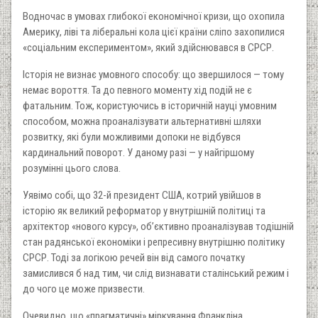
Водночас в умовах глибокої економічної кризи, що охопила
Америку, ліві та ліберальні кола цієї країни сліпо захопилися
«соціальним експериментом», який здійснювався в СРСР.
Історія не визнає умовного способу: що звершилося — тому
немає вороття. Та до певного моменту хід подій не є
фатальним. Тож, користуючись в історичній науці умовним
способом, можна проаналізувати альтернативні шляхи
розвитку, які були можливими допоки не відбувся
кардинальний поворот. У даному разі — у найгіршому
розумінні цього слова.
Уявімо собі, що 32-й президент США, котрий увійшов в
історію як великий реформатор у внутрішній політиці та
архітектор «нового курсу», об’єктивно проаналізував тодішній
стан радянської економіки і репресивну внутрішню політику
СРСР. Тоді за логікою речей він від самого початку
замислився б над тим, чи слід визнавати сталінський режим і
до чого це може призвести.
Очевидно, що «прагматичні» міркування Франкліна