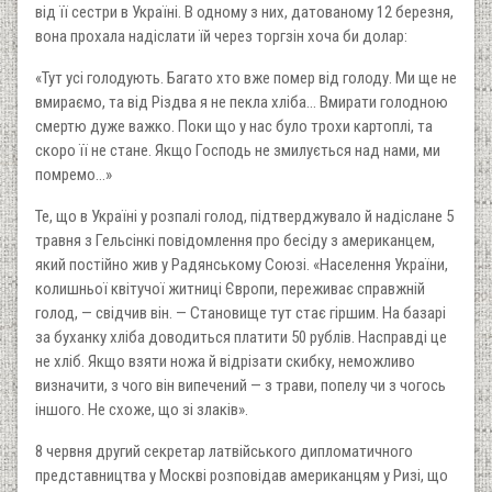
від її сестри в Україні. В одному з них, датованому 12 березня,
вона прохала надіслати їй через торгзін хоча би долар:
«Тут усі голодують. Багато хто вже помер від голоду. Ми ще не
вмираємо, та від Різдва я не пекла хліба… Вмирати голодною
смертю дуже важко. Поки що у нас було трохи картоплі, та
скоро її не стане. Якщо Господь не змилується над нами, ми
помремо…»
Те, що в Україні у розпалі голод, підтверджувало й надіслане 5
травня з Гельсінкі повідомлення про бесіду з американцем,
який постійно жив у Радянському Союзі. «Населення України,
колишньої квітучої житниці Європи, переживає справжній
голод, — свідчив він. — Становище тут стає гіршим. На базарі
за буханку хліба доводиться платити 50 рублів. Насправді це
не хліб. Якщо взяти ножа й відрізати скибку, неможливо
визначити, з чого він випечений — з трави, попелу чи з чогось
іншого. Не схоже, що зі злаків».
8 червня другий секретар латвійського дипломатичного
представництва у Москві розповідав американцям у Ризі, що