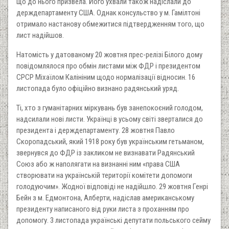
що до нього призвела. Його ухвали також надіслали до
держдепартаменту США. Однак консульство у м. Гамілтоні
отримало настанову обмежитися підтвердженням того, що
лист надійшов.
Натомість у датованому 20 жовтня прес-релізі Білого дому
повідомлялося про обмін листами між ФДР і президентом
СРСР Міхаїлом Калініним щодо нормалізації відносин. 16
листопада було офіційно визнано радянський уряд.
Ті, хто з гуманітарних міркувань був занепокоєний голодом,
надсилали нові листи. Українці в усьому світі зверталися до
президента і держдепартаменту. 28 жовтня Павло
Скоропадський, який 1918 року був українським гетьманом,
звернувся до ФДР із закликом не визнавати Радянський
Союз або ж наполягати на визнанні ним «права США
створювати на українській території комітети допомоги
голодуючим». Жодної відповіді не надійшло. 29 жовтня Генрі
Бейн з м. Едмонтона, Алберти, надіслав американському
президенту написаного від руки листа з проханням про
допомогу. 3 листопада українські депутати польського сейму