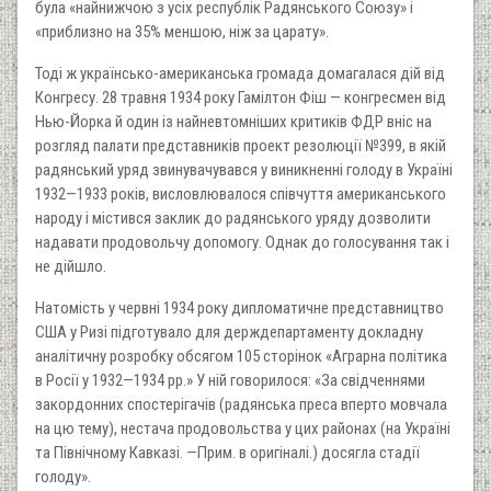
була «найнижчою з усіх республік Радянського Союзу» і
«приблизно на 35% меншою, ніж за царату».
Тоді ж українсько-американська громада домагалася дій від
Конгресу. 28 травня 1934 року Гамілтон Фіш — конгресмен від
Нью-Йорка й один із найневтомніших критиків ФДР вніс на
розгляд палати представників проект резолюції №399, в якій
радянський уряд звинувачувався у виникненні голоду в Україні
1932—1933 років, висловлювалося співчуття американського
народу і містився заклик до радянського уряду дозволити
надавати продовольчу допомогу. Однак до голосування так і
не дійшло.
Натомість у червні 1934 року дипломатичне представництво
США у Ризі підготувало для держдепартаменту докладну
аналітичну розробку обсягом 105 сторінок «Аграрна політика
в Росії у 1932—1934 рр.» У ній говорилося: «За свідченнями
закордонних спостерігачів (радянська преса вперто мовчала
на цю тему), нестача продовольства у цих районах (на Україні
та Північному Кавказі. —Прим. в оригіналі.) досягла стадії
голоду».