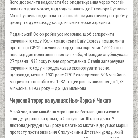
його дозволити надсилати без оподаткування через торгзін
пакети з допомогою, надходили навіть до Елеонори Рузвельт.
Місіс Рузвельт відповіла: хоч вона й розуміє «велику потребу у
цьому, та дуже шкодує», що нічим не може зарадити.
Радянський Союз робив усе можливе, щоб заперечити
існування голоду. Коли лондонська Daily Express повідомила
про те, що СРСР закупив за кордоном скромних 15000 тонн
пшениці для полегшення нестачі хліба, «Правда» опублікувала
27 травня 1933 року гнівне спростування. Сталін заперечував
існування голоду й продовжував експортувати зерно,
щоправда, менше. 1931 року СРСР експортував 5,06 мільйона
метричних тонн збіжжя. 1932-го цей рівень знизився до 1,73
мільйона, а 1933 року — до 1,68 мільйона.
Червоний терор на вулицях Нью-Йорка й Чикаго
У той час, коли мільйони українців на батьківщині гинули з
голоду, українська громада Сполучених Штатів діяла. У
листопаді-грудні 1933 року в багатьох містах відбулися марші
протесту проти визнання Сполученими Штатами уряду, який