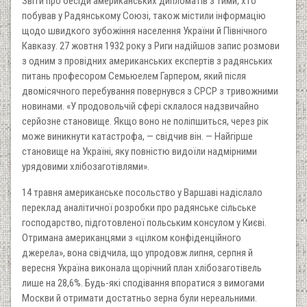
Звіти про бесіди американських дипломатів з тими, хто
побував у Радянському Союзі, також містили інформацію
щодо швидкого зубожіння населення України й Північного
Кавказу. 27 жовтня 1932 року з Риги надійшов запис розмови
з одним з провідних американських експертів з радянських
питань професором Семьюелем Гарпером, який після
двомісячного перебування повернувся з СРСР з тривожними
новинами. «У продовольчій сфері склалося надзвичайно
серйозне становище. Якщо воно не поліпшиться, через рік
може виникнути катастрофа, — свідчив він. — Найгірше
становище на Україні, яку повністю видоїли надмірними
урядовими хлібозаготівлями».
14 травня американське посольство у Варшаві надіслало
переклад аналітичної розробки про радянське сільське
господарство, підготовленої польським консулом у Києві.
Отримана американцями з «цілком конфіденційного
джерела», вона свідчила, що упродовж липня, серпня й
вересня Україна виконала щорічний план хлібозаготівель
лише на 28,6%. Будь-які сподівання впоратися з вимогами
Москви й отримати достатньо зерна були нереальними.