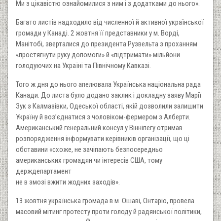
Ми з цікавістю ознайомилися з ним і з додатками до нього».
Багато листів надходило від численної й активної української
громади у Канаді. 2 жовтня її представники у м. Ворді,
Манітобі, зверталися до президента Рузвельта з проханням
«простягнути руку допомоги» й «підтримати» мільйони
голодуючих на Україні та Північному Кавказі.
Того ж дня до нього апелювала Українська національна рада
Канади. До листа було додано заклик і докладну заяву Марії
Зук з Калмазівки, Одеської області, якій дозволили залишити
Україну й воз’єднатися з чоловіком-фермером з Алберти.
Американський генеральний консул у Вінніпегу отримав
розпорядження інформувати керівників організації, що ці
обставини «схоже, не зачіпають безпосередньо
американських громадян чи інтересів США, тому
держдепартамент
не в змозі вжити жодних заходів».
13 жовтня українська громада в м. Ошаві, Онтаріо, провела
масовий мітинг протесту проти голоду й радянської політики,