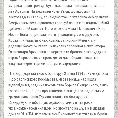
американській громаді була Українська національна жіноча
ліга Америки. На федеральному з’їзді, що відбувся 12
листопада 1933 року, вона одностайно ухвалила меморандум
Американському червоному хресту й заснувала надзвичайний
допомоговий комітет. Його очолила Неллі Пелекович з Нью-
Йорка. Вона надсилала листи президенту, його дружині,
Корделлу Геллу, нью-йоркському єпископу Меннінгу, у
редакції багатьох газет. Пелекович переконала скульптора
Олександра Архипенка пожертвувати бронзове погруддя на
перший приз лотереї, проведеної для збирання коштів і
закупівлі через торгзін продуктів харчування.
Ліга видрукувала також брошуру і 3 січня 1934 року надіслала
її до радянського посольства. Через місяць надійшла
відповідь від радника посольства Бориса Сквирського, в якій
говорилося, що ідея про «навмисне знищення» радянським
урядом населення України «повністю безглузда».
Стверджуючи нібито упродовж останніх п’яти років
українське населення щорічно зростало на 2%, він відкидав
докази УНЖЛА як фальшивку. Висновок: смертність в Україні