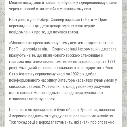
Місцеві посадовці й преса перебували у «депресивному стані»
через «поганий стан речей» в українському селі.
Наступного дня Роберт Скіннер надіслав (з Риги. — Прим.
перекладача.) до держдепартаменту своє перше
повідомлення про те, що почався голод.
«Московська преса замовчує тему нестачі продовольства в
Росії, — доповідав він. — Водночас інші інформаційні джерела
вказують на те, що після нового врожаю становище з
гострою нестачею зерна помітно не поліпшилося проти 1931
року. Німецький фахівець з сільського господарства в Росії
Отто Аугаген у серпневому числі за 1932 рік добре
поінформованого часопису Osteuropa характеризував умови у
сільських районах України як… «голод у повному розумінні
цього слова». Нові повідомлення підтверджували, що
становище погіршувалося.
Після того як президентом було обрано Рузвельта, визнання
Америкою радянського уряду стало реальною можливістю.
Тож посадовці з держдепартаменту, які знали про справжнє