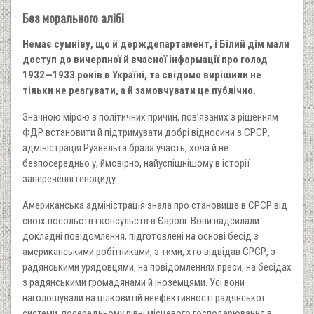
Без морального алібі
Немає сумніву, що й держдепартамент, і Білий дім мали
доступ до вичерпної й вчасної інформації про голод
1932—1933 років в Україні, та свідомо вирішили не
тільки не реагувати, а й замовчувати це публічно.
Значною мірою з політичних причин, пов’язаних з рішенням
ФДР встановити й підтримувати добрі відносини з СРСР,
адміністрація Рузвельта брала участь, хоча й не
безпосередньо у, ймовірно, найуспішнішому в історії
запереченні геноциду.
Американська адміністрація знала про становище в СРСР від
своїх посольств і консульств в Європі. Вони надсилали
докладні повідомлення, підготовлені на основі бесід з
американськими робітниками, з тими, хто відвідав СРСР, з
радянськими урядовцями, на повідомленнях преси, на бесідах
з радянськими громадянами й іноземцями. Усі вони
наголошували на цілковитій неефективності радянської
системи, посередньому рівні місцевого господарювання в