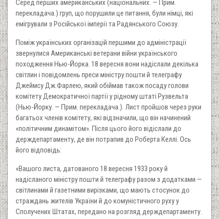
Серед перших американських (національних. — Прим.
перекладача.) груп, що порушили це питання, були німці, які
емігрували з Російської імперії та Радянського Союзу.
Поміж українських організацій першими до адміністрації
звернулися Американські ветерани війни українського
походження Нью-Йорка. 18 вересня вони надіслали декілька
світлин і повідомлень преси міністру пошти й телеграфу
Джеймсу Дж.Фарлею, який обіймав також посаду голови
комітету Демократичної партії у рідному штаті Рузвельта
(Нью-Йорку. — Прим. перекладача.). Лист пройшов через руки
багатьох членів комітету, які відзначили, що він начинений
«політичним динамітом». Після цього його відіслали до
держдепартаменту, де він потрапив до Роберта Келлі. Ось
його відповідь:
«Вашого листа, датованого 18 вересня 1933 року й
надісланого міністру пошти й телеграфу разом з додатками —
світлинами й газетними вирізками, що мають стосунок до
страждань жителів України й до комуністичного руху у
Сполучених Штатах, передано на розгляд держдепартаменту.