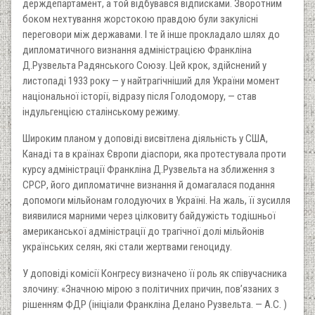
держдепартамент, а той відбувався відписками. Зворотним
боком нехтування жорстокою правдою були закулісні
переговори між державами. І те й інше прокладало шлях до
дипломатичного визнання адміністрацією Франкліна
Д.Рузвельта Радянського Союзу. Цей крок, здійснений у
листопаді 1933 року — у найтрагічніший для України момент
національної історії, відразу після Голодомору, — став
індульгенцією сталінському режиму.
Широким планом у доповіді висвітлена діяльність у США,
Канаді та в країнах Європи діаспори, яка протестувала проти
курсу адміністрації Франкліна Д.Рузвельта на зближення з
СРСР, його дипломатичне визнання й домагалася подання
допомоги мільйонам голодуючих в Україні. На жаль, її зусилля
виявилися марними через цілковиту байдужість тодішньої
американської адміністрації до трагічної долі мільйонів
українських селян, які стали жертвами геноциду.
У доповіді комісії Конгресу визначено її роль як співучасника
злочину: «Значною мірою з політичних причин, пов’язаних з
рішенням ФДР (ініціали Франкліна Делано Рузвельта. — А.С. )