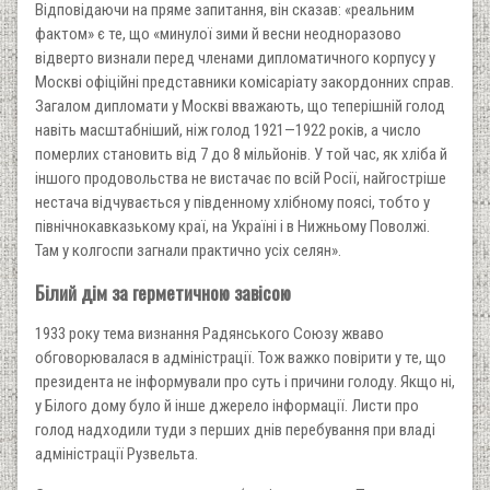
Відповідаючи на пряме запитання, він сказав: «реальним
фактом» є те, що «минулої зими й весни неодноразово
відверто визнали перед членами дипломатичного корпусу у
Москві офіційні представники комісаріату закордонних справ.
Загалом дипломати у Москві вважають, що теперішній голод
навіть масштабніший, ніж голод 1921—1922 років, а число
померлих становить від 7 до 8 мільйонів. У той час, як хліба й
іншого продовольства не вистачає по всій Росії, найгостріше
нестача відчувається у південному хлібному поясі, тобто у
північнокавказькому краї, на Україні і в Нижньому Поволжі.
Там у колгоспи загнали практично усіх селян».
Білий дім за герметичною завісою
1933 року тема визнання Радянського Союзу жваво
обговорювалася в адміністрації. Тож важко повірити у те, що
президента не інформували про суть і причини голоду. Якщо ні,
у Білого дому було й інше джерело інформації. Листи про
голод надходили туди з перших днів перебування при владі
адміністрації Рузвельта.