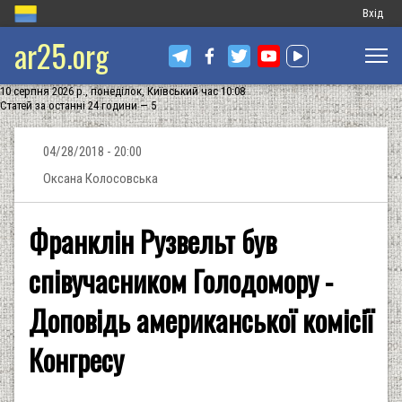
Меню
Вхід
ar25.org
обліков
запису
10 серпня 2026 р., понеділок, Київський час 10:08
користу
Статей за останні 24 години — 5
04/28/2018 - 20:00
Оксана Колосовська
Франклін Рузвельт був
співучасником Голодомору -
Доповідь американської комісії
Конгресу