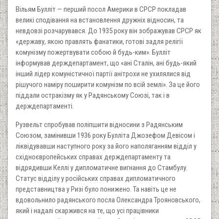
Вільям Булліт — перший посол Америки в СРСР покладав
великі сподівання на встановлення дружніх відносин, та
невдовзі розчарувався. До 1935 року він зображував СРСР як
«державу, якою правлять фанатики, готові задля релігії
комунізму пожертвувати собою й будь-ким». Булліт
інформував держдепартамент, що «ані Сталін, ані будь-який
інший лідер комуністичної партії анітрохи не ухилялися від
рішучого наміру поширити комунізм по всій землі». За це його
піддали остракізму як у Радянському Союзі, так і в
держдепартаменті.
Рузвельт спробував поліпшити відносини з Радянським
Союзом, замінивши 1936 року Булліта Джозефом Девісом і
ліквідувавши наступного року за його наполяганням відділ у
східноєвропейських справах держдепартаменту та
відрядивши Келлі у дипломатичне вигнання до Стамбулу.
Статус відділу у російських справах дипломатичного
представництва у Ризі було понижено. Та навіть це не
вдовольнило радянського посла Олександра Трояновського,
який і надалі скаржився на те, що усі працівники