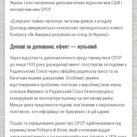
Україні та встановлення дипломатичних відносин між США і
неіснуючим нині СРСР.
«Дзеркало тижня» пропонує читачам уривок з розділу
Доповіді американської конгресово-президентської комісії
Конгресу «Як Америка реагувала на голод (в Україні)».
Депеші за депешами, ефект — нульовий
Через відсутність дипломатичного представництва в СРСР
до кінця 1933 року держдепартамент спостерігав за подіями у
Радянському Союзі через офіційну радянську пресу та за
багатьма іншими джерелами. Особливо уважно
відстежувалися проблеми, пов’язані з виробництвом зерна,
оскільки Америка та Радянський Союз безпосередньо
конкурували як експортери пшениці на світовому ринку.
Менше уваги приділялося подіям, пов’язаним з національною
політикою, хоч інформації не бракувало і в цій царині.
Пошук та опрацювання даних про СРСР здійснювалися під
керівництвом Роберта Ф.Келлі, який очолював відділ
держдепартаменту у східноєвропейських справах з 1926 року