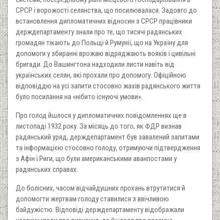
СРСР і ворожості селянства, що посилювалася. Задовго до
встановлення дипломатичних відносин з СРСР працівники
держдепартаменту знали про те, що тисячі радянських
громадян тікають до Польщі й Румунії, що на Україну для
допомоги у збиранні врожаю відряджають вояків і цивільні
бригади. До Вашингтона надходили листи навіть від
українських селян, які прохали про допомогу. Офіційною
відповіддю на усі запити стосовно жахів радянського життя
було посилання на «нібито існуючі умови».
Про голод йшлося у дипломатичних повідомленнях ще в
листопаді 1932 року. За місяць до того, як ФДР визнав
радянський уряд, держдепартамент був завалений запитами
та інформацією стосовно голоду, отримуючи підтвердження
з Афін і Риги, що були американськими аванпостами у
радянських справах.
До болісних, часом відчайдушних прохань втрутитися й
допомогти жертвам голоду ставилися з ввічливою
байдужістю. Відповіді держдепартаменту відображали