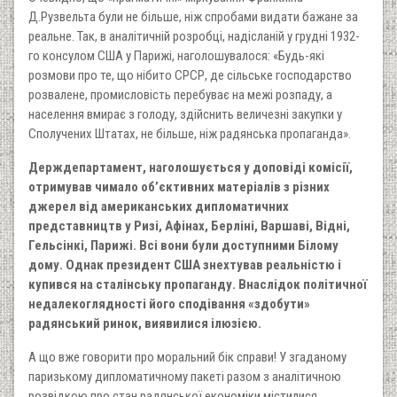
Д.Рузвельта були не більше, ніж спробами видати бажане за
реальне. Так, в аналітичній розробці, надісланій у грудні 1932-
го консулом США у Парижі, наголошувалося: «Будь-які
розмови про те, що нібито СРСР, де сільське господарство
розвалене, промисловість перебуває на межі розпаду, а
населення вмирає з голоду, здійснить величезні закупки у
Сполучених Штатах, не більше, ніж радянська пропаганда».
Держдепартамент, наголошується у доповіді комісії,
отримував чимало об’єктивних матеріалів з різних
джерел від американських дипломатичних
представництв у Ризі, Афінах, Берліні, Варшаві, Відні,
Гельсінкі, Парижі. Всі вони були доступними Білому
дому. Однак президент США знехтував реальністю і
купився на сталінську пропаганду. Внаслідок політичної
недалекоглядності його сподівання «здобути»
радянський ринок, виявилися ілюзією.
А що вже говорити про моральний бік справи! У згаданому
паризькому дипломатичному пакеті разом з аналітичною
розвідкою про стан радянської економіки містилися