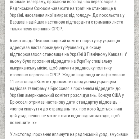
послали телеграму, прохаючи його під час переговорів з
Радянським Союзом «зважити на трагічне становище в
Україні, населення якої вмирає від голоду». До посольства у
Варшаві надійшла настанова підтвердити отримання листа
тільки після визнання СРСР.
6 листопада Чехословацький комітет порятунку українців
адресував листа президенту Рузвельту, в якому
відтворювалося становище на Україні й Північному Кавказі. У
ньому було прохання відрядити на Україну спеціальну
американську місію, щоб вивчити радянську політику
стосовно неросіян в СРСР. Жодної відповіді не зафіксовано.
11 листопада Комітет допомоги голодуючим українцям
надіслав телеграму з Брюсселя з проханням відрядити до
України американський комітет розслідувань. Консул США у
Брюсселі отримав настанову дати стандартну відповідь —
«попри співчуття до страждань тих, про кого йдеться, нині
цей уряд, певно, не може вжити відповідних заходів, щоб
полегшити їх».
У листопаді прохання вплинути на радянський уряд, змусивши