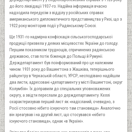
до його ліквідації 1937-го. Надійна інформація вчасно
надходила передусім з відділу у російських справах
американського дипломатичного представництва у Ризі, що з
1922 року моніторив події у Радянському Союзі.
Ще 1931-го надмірна конфіскація сільськогосподарської
продукції призвела у деяких місцевостях України до голоду.
Першим показником труднощів, спричинених радянською
державою, став потік біженців до Польщі й Румунії.
Держдепартамент був поінформований про це належним
чином. 1931 року до Вашингтона з Жашківа, теперішнього
райцентру в Черкаській області, УРСР, несподівано надійшли
два листи, адресовані «департаменту у місті Вашингтоні, округ
Колумбія». Їх доправили до спеціальних уповноважених
округу, а звідти переслали до держдепартаменту. Келлі
охарактеризував перший лист як «надісланий, очевидно, з
Росії стосовно нібито існуючого там становища». Аналогічно
він зреагував і на другий лист, що стосувався «нібито
існуючого становища», однак «в Україні».