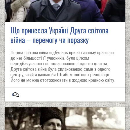
Що принесла Україні Друга світова
війна – перемогу чи поразку
Перша світова війна відбулась при активному прагненні
до неї більшості її учасників, була цілком
передбачуваною і не спланованою з одного центра.
Друга світова війна була спланованою саме з одного
центру, який я назвав би Штабом світової революції.
Його не можна ототожнювати з жодною країною світу.
8
17
тра