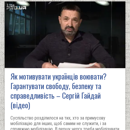
3 тра
Як мотивувати українців воювати?
Гарантувати свободу, безпеку та
справедливість – Сергій Гайдай
(відео)
Суспільство розділилося на тих, хто за примусову
мобілізацію для інших, щоб самим не служити, і за
справжню мобілізацію. В першу чергу треба мобілізувати