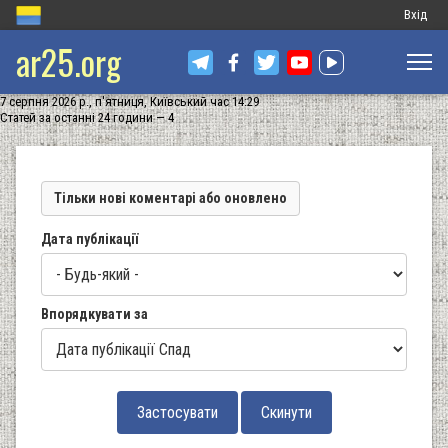
Меню
Вхід
ar25.org
обліков
запису
7 серпня 2026 р., п'ятниця, Київський час 14:29
користу
Статей за останні 24 години — 4
Тільки нові коментарі або оновлено
Дата публікації
Впорядкувати за