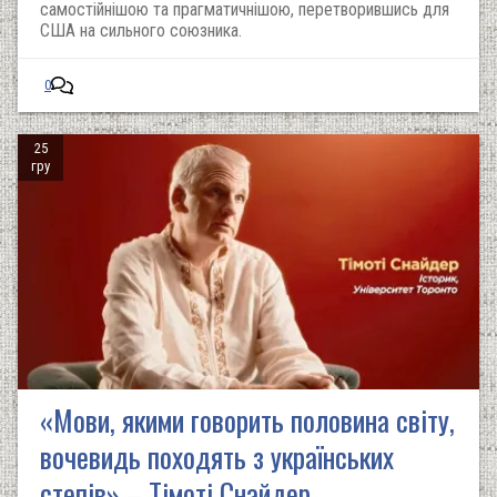
самостійнішою та прагматичнішою, перетворившись для
США на сильного союзника.
0
25
гру
«Мови, якими говорить половина світу,
вочевидь походять з українських
степів» – Тімоті Снайдер