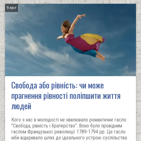
9 лют
Свобода або рівність: чи може
прагнення рівності поліпшити життя
людей
Кого з нас в молодості не хвилювало романтичне гасло:
"Свобода, рівність і братерство". Воно було провідним
гаслом Французької революції 1789-1794 рр. Це гасло
ніби відкривало шлях до ідеального устрою суспільства.