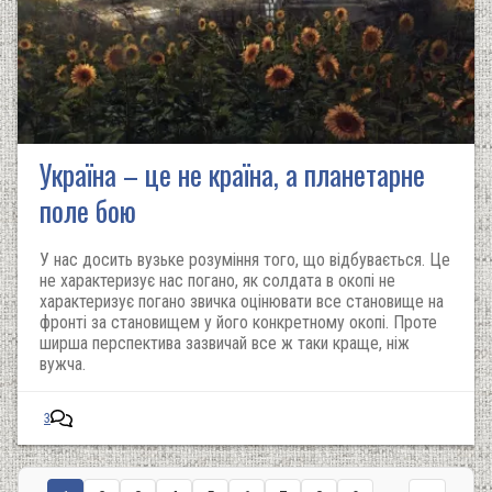
Україна – це не країна, а планетарне
поле бою
У нас досить вузьке розуміння того, що відбувається. Це
не характеризує нас погано, як солдата в окопі не
характеризує погано звичка оцінювати все становище на
фронті за становищем у його конкретному окопі. Проте
ширша перспектива зазвичай все ж таки краще, ніж
вужча.
3