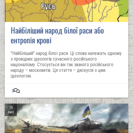
Найбіліший народ білої раси або
ентропія крові
"Найбіліший" народ білої раси. Ці слова належать одному
з провідних ідеологів сучасного російського
націоналізму. Стосується він так званого російського
народу – московитів. Ця стаття – дискусія з цим
ідеологом.
0
13
лип