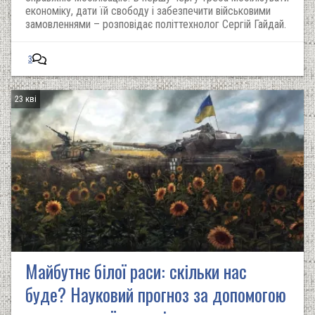
економіку, дати їй свободу і забезпечити військовими
замовленнями – розповідає політтехнолог Сергій Гайдай.
3
23 кві
Майбутнє білої раси: скільки нас
буде? Науковий прогноз за допомогою