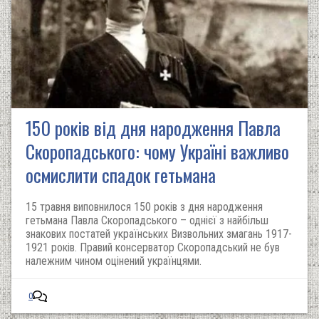
150 років від дня народження Павла
Скоропадського: чому Україні важливо
осмислити спадок гетьмана
15 травня виповнилося 150 років з дня народження
гетьмана Павла Скоропадського – однієї з найбільш
знакових постатей українських Визвольних змагань 1917-
1921 років. Правий консерватор Скоропадський не був
належним чином оцінений українцями.
0