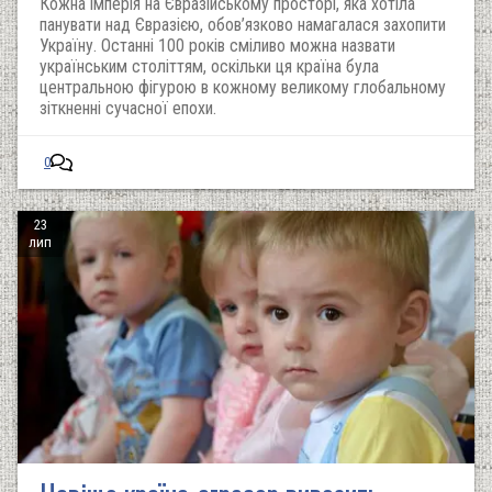
Кожна імперія на Євразійському просторі, яка хотіла
панувати над Євразією, обов’язково намагалася захопити
Україну. Останні 100 років сміливо можна назвати
українським століттям, оскільки ця країна була
центральною фігурою в кожному великому глобальному
зіткненні сучасної епохи.
0
23
лип