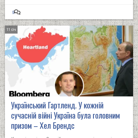
6
11 січ
Український Гартленд. У кожній
сучасній війні Україна була головним
призом – Хел Брендс