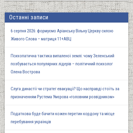
Останні записи
6 серпня 2026: формуємо Аріанську Вільну Церкву силою
Живого Слова – матриця 11+АВЦ
Психопатична тактика випаленої землі: чому Зеленський
позбувається популярних лідерів – політичний психолог
Олена Вострова
Слуга династії чи стратег евакуації? Що насправді стоїть за
призначенням Рустема Умєрова «головним розвідником»
Податкова буде бачити кожен перетин кордону та місце
перебування українців