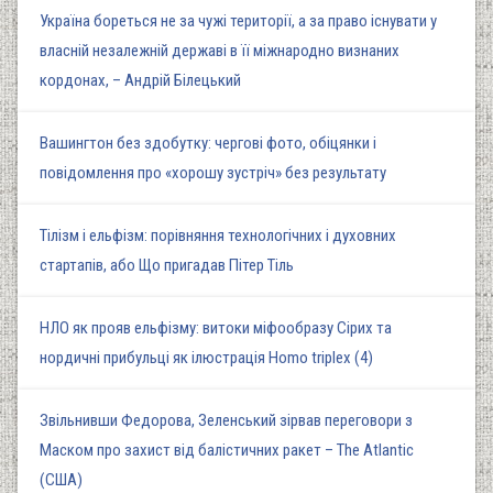
Україна бореться не за чужі території, а за право існувати у
власній незалежній державі в її міжнародно визнаних
кордонах, – Андрій Білецький
Вашингтон без здобутку: чергові фото, обіцянки і
повідомлення про «хорошу зустріч» без результату
Тілізм і ельфізм: порівняння технологічних і духовних
стартапів, або Що пригадав Пітер Тіль
НЛО як прояв ельфізму: витоки міфообразу Сірих та
нордичні прибульці як ілюстрація Homo triplex (4)
Звільнивши Федорова, Зеленський зірвав переговори з
Маском про захист від балістичних ракет – The Atlantic
(США)