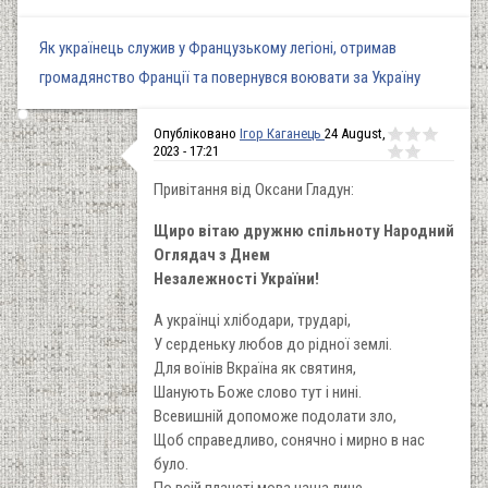
Як українець служив у Французькому легіоні, отримав
громадянство Франції та повернувся воювати за Україну
Опубліковано
Ігор Каганець
24 August,
2023 - 17:21
Привітання від Оксани Гладун:
Щиро вітаю дружню спільноту Народний
Оглядач з Днем
Незалежності України!
А українці хлібодари, трударі,
У серденьку любов до рідної землі.
Для воїнів Вкраїна як святиня,
Шанують Боже слово тут і нині.
Всевишній допоможе подолати зло,
Щоб справедливо, сонячно і мирно в нас
було.
По всій планеті мова наша лине,