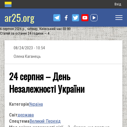
Меню
Вхід
ar25.org
обліков
запису
6 серпня 2026 р., четвер, Київський час 03:00
користу
Статей за останні 24 години — 4
08/24/2023 - 10:54
Олена Каганець
24 серпня – День
Незалежності України
Категорія
Україна
Світ
держава
Спецтема
Великий Перехід