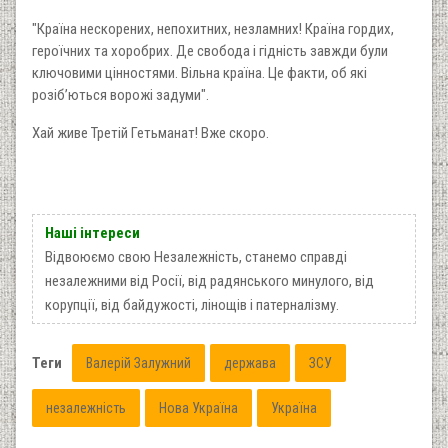
"Країна нескорених, непохитних, незламних! Країна гордих,
героїчних та хоробрих. Де свобода і гідність завжди були
ключовими цінностями. Вільна країна. Це факти, об які
розібʼються ворожі задуми".
Хай живе Третій Гетьманат! Вже скоро.
Наші інтереси
Відвоюємо свою Незалежність, станемо справді
незалежними від Росії, від радянського минулого, від
корупції, від байдужості, лінощів і патерналізму.
Теги
Валерій Залужний
держава
ЗСУ
незалежність
Нова Україна
Україна