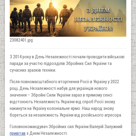
23082401.jpg
З 2014 року в День Незалежності почали проводити військові
паради за участю підрозділів Збройних Сил України та
сучасних зразків техніки.
Після повномасштабного вторгнення Росії в Україну у 2022
році, День Незалежності набув для українців нового
значення – Збройні Сили України зараз в прямому сенсі
відстоюють Незалежність України від спроб Росії знову
накинути на Україну колоніальне ярмо. Наш народ знову
бореться за незалежність України від російського агресора.
Головнокомандувач Збройних сил України Валерій Залужний
привітав
з Днем Незалежності: