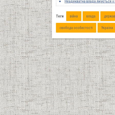
Неадекватна влада лікується її
Теги
війна
влада
держа
свобода особистості
Україна