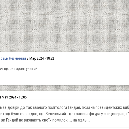
орець Незмінний
3 May, 2024 - 18:32
хоч щось гарантувати?
4 May, 2024 - 18:06
ає довіри до так званого політолога Гайдая, який на президентских вибо
е тоді було очевидно, що Зеленський - це головна фігура у спецоперації "Б
, як Гайдай не визнають своїх помилок .... на жаль ...