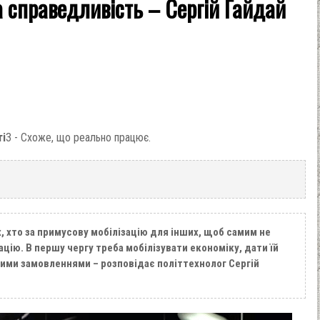
а справедливість – Сергій Гайдай
ті
3 - Схоже, що реально працює.
, хто за примусову мобілізацію для інших, щоб самим не
ацію. В першу чергу треба мобілізувати економіку, дати їй
вими замовленнями – розповідає політтехнолог Сергій