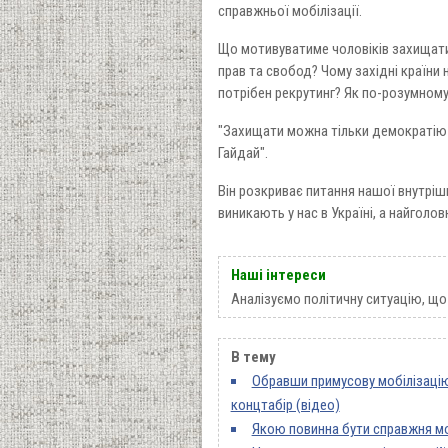
справжньої мобілізації.
Що мотивуватиме чоловіків захищати 
прав та свобод? Чому західні країни
потрібен рекрутинг? Як по-розумному
"Захищати можна тільки демократію і 
Гайдай".
Він розкриває питання нашої внутріш
виникають у нас в Україні, а найголо
Наші інтереси
Аналізуємо політичну ситуацію, що 
В тему
Обравши примусову мобілізацію 
концтабір (відео)
Якою повинна бути справжня мо