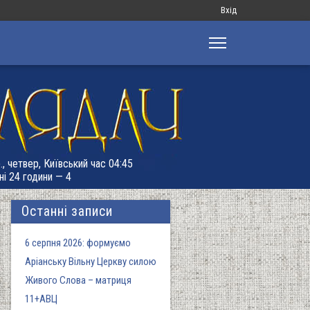
Меню
Вхід
облікового
запису
користувача
., четвер, Київський час 04:45
ні 24 години — 4
Останні записи
6 серпня 2026: формуємо
Аріанську Вільну Церкву силою
Живого Слова – матриця
11+АВЦ