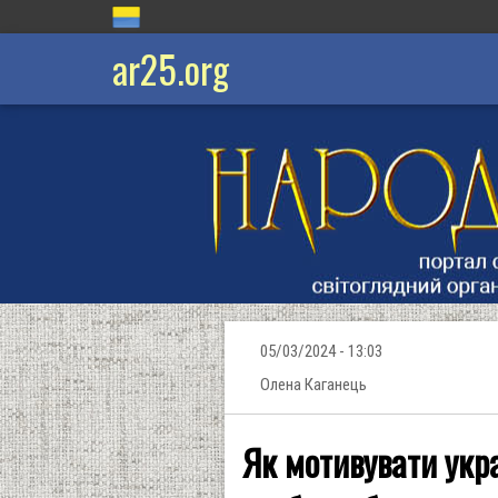
ar25.org
05/03/2024 - 13:03
Олена Каганець
Як мотивувати укр