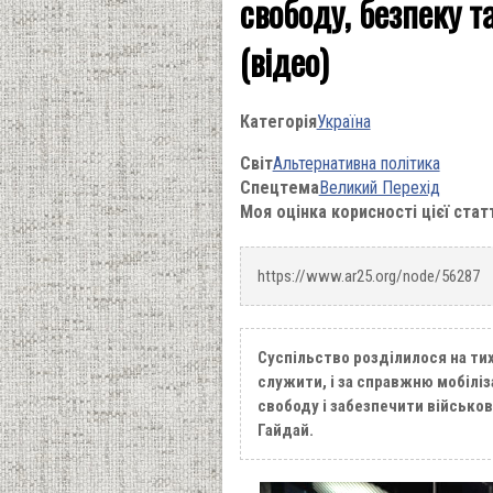
свободу, безпеку т
(відео)
Категорія
Україна
Світ
Альтернативна політика
Спецтема
Великий Перехід
Моя оцінка корисності цієї стат
https://www.ar25.org/node/56287
Суспільство розділилося на тих
служити, і за справжню мобіліз
свободу і забезпечити військо
Гайдай.