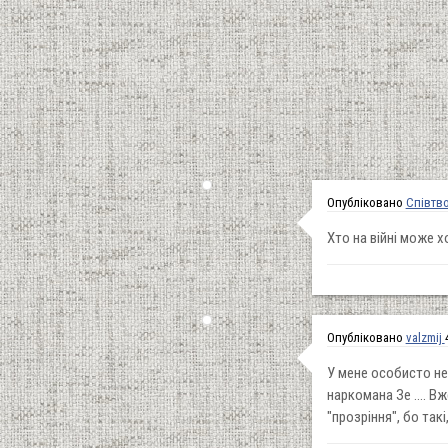
Опубліковано
Співтв
Хто на війні може 
Опубліковано
valzmij
У мене особисто нем
наркомана Зе .... Вж
"прозріння", бо такі