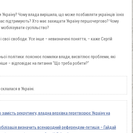
Україну? Чому влада вирішила, що може позбавляти українців їхніх
 нас підтримують? Хто має захищати Україну першочергово? Чому
 мобілізувати суспільство?
свої свободи. Усе інше – невизначені поняття, – каже Сергій
ньої політики: пояснює помилки влади, висвітлює проблеми, які
вніше – відповідає на питання "Що треба робити?"
склалася в Україні.
замість рекрутингу, владна верхівка перетворює Україну на
білізація визначить всенародний референдум-петиція – Гайдай