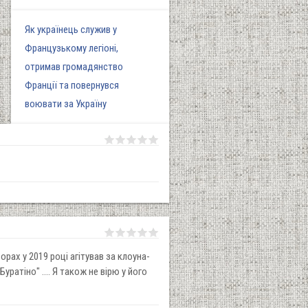
Як українець служив у
Французькому легіоні,
отримав громадянство
Франції та повернувся
воювати за Україну
рах у 2019 році агітував за клоуна-
уратіно" .... Я також не вірю у його