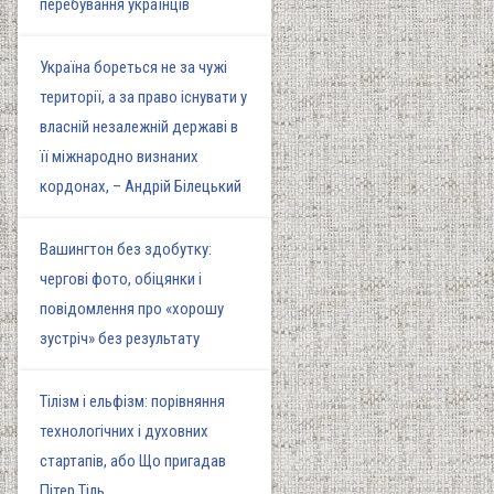
перебування українців
Україна бореться не за чужі
території, а за право існувати у
власній незалежній державі в
її міжнародно визнаних
кордонах, – Андрій Білецький
Вашингтон без здобутку:
чергові фото, обіцянки і
повідомлення про «хорошу
зустріч» без результату
Тілізм і ельфізм: порівняння
технологічних і духовних
стартапів, або Що пригадав
Пітер Тіль