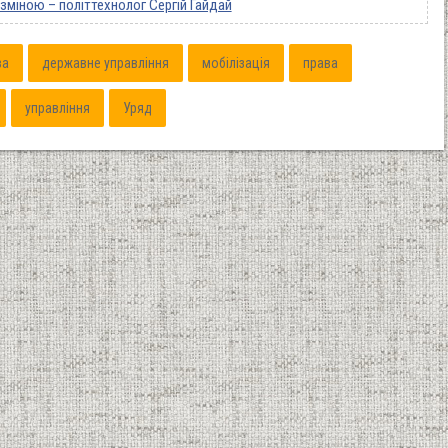
 зміною – політтехнолог Сергій Гайдай
ва
державне управління
мобілізація
права
управління
Уряд