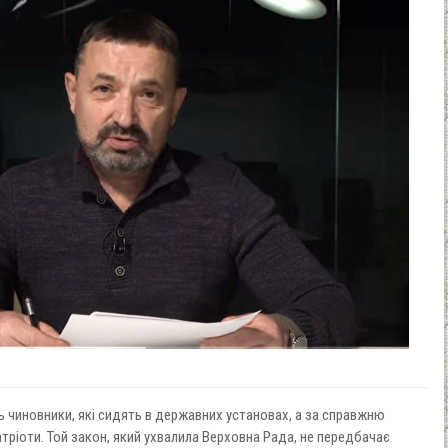
 чиновники, які сидять в державних установах, а за справжню
тріоти. Той закон, який ухвалила Верховна Рада, не передбачає