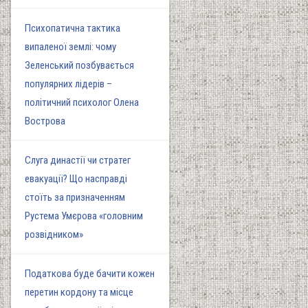
Психопатична тактика
випаленої землі: чому
Зеленський позбувається
популярних лідерів –
політичний психолог Олена
Вострова
Слуга династії чи стратег
евакуації? Що насправді
стоїть за призначенням
Рустема Умєрова «головним
розвідником»
Податкова буде бачити кожен
перетин кордону та місце