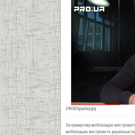
240503gayday.jpg
За примусову мобілізацію виступають
мобілізацію виступають українські па