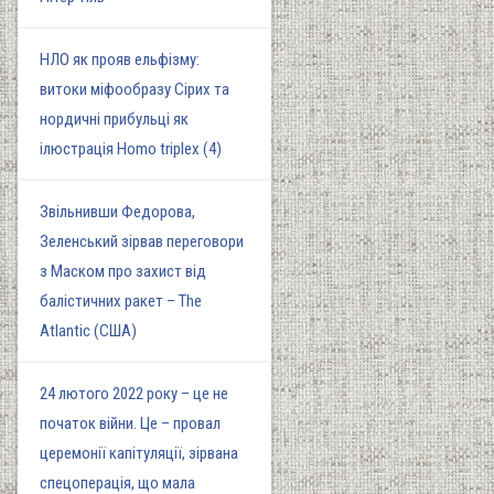
НЛО як прояв ельфізму:
витоки міфообразу Сірих та
нордичні прибульці як
ілюстрація Homo triplex (4)
Звільнивши Федорова,
Зеленський зірвав переговори
з Маском про захист від
балістичних ракет – The
Atlantic (США)
24 лютого 2022 року – це не
початок війни. Це – провал
церемонії капітуляції, зірвана
спецоперація, що мала