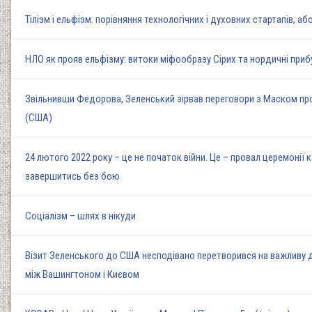
Тілізм і ельфізм: порівняння технологічних і духовних стартапів, аб
НЛО як прояв ельфізму: витоки міфообразу Сірих та нордичні прибул
Звільнивши Федорова, Зеленський зірвав переговори з Маском про з
(США)
24 лютого 2022 року – це не початок війни. Це – провал церемонії к
завершитись без бою
Соціалізм – шлях в нікуди
Візит Зеленського до США несподівано перетворився на важливу 
між Вашингтоном і Києвом