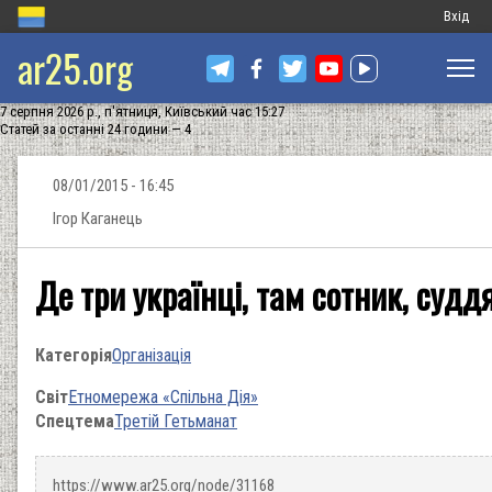
Меню
Вхід
ar25.org
обліков
запису
7 серпня 2026 р., п'ятниця, Київський час 15:27
користу
Статей за останні 24 години — 4
08/01/2015 - 16:45
Ігор Каганець
Де три українці, там сотник, судд
Категорія
Організація
Світ
Етномережа «Спільна Дія»
Спецтема
Третій Гетьманат
https://www.ar25.org/node/31168