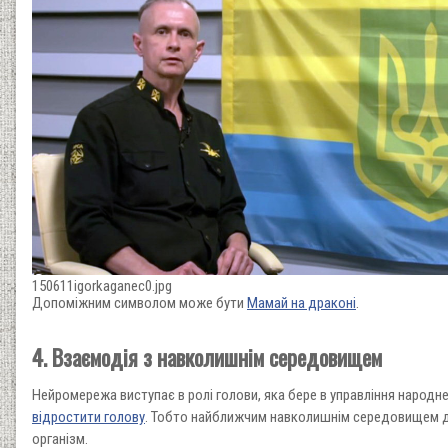
150611igorkaganec0.jpg
Допоміжним символом може бути
Мамай на драконі
.
4. Взаємодія з навколишнім середовищем
Нейромережа виступає в ролі голови, яка бере в управління народне 
відростити голову
. Тобто найближчим навколишнім середовищем д
організм.