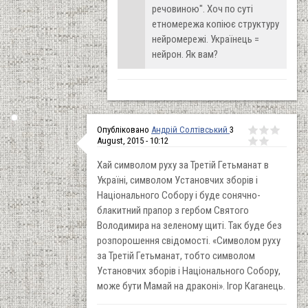
речовиною". Хоч по суті
етномережа копіює структуру
нейромережі. Українець =
нейрон. Як вам?
Опубліковано
Андрій Солтівський
3
August, 2015 - 10:12
Хай символом руху за Третій Гетьманат в
Україні, символом Установчих зборів і
Національного Собору і буде сонячно-
блакитний прапор з гербом Святого
Володимира на зеленому щиті. Так буде без
розпорошення свідомості. «Символом руху
за Третій Гетьманат, тобто символом
Установчих зборів і Національного Собору,
може бути Мамай на драконі». Ігор Каганець.