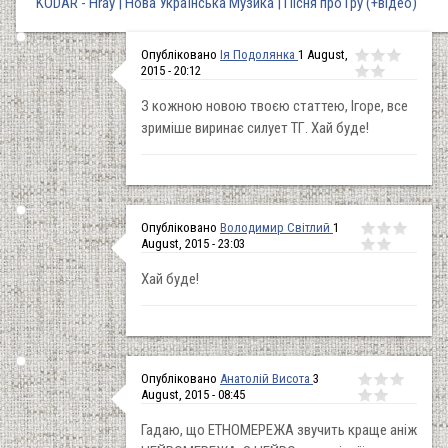
KODAR - Hray | Нова Українська Музика | Пісня про Гру (+відео)
Опубліковано
Ія Подолянка
1 August,
2015 - 20:12
З кожною новою твоєю статтею, Ігоре, все
зриміше виринає силует ТГ. Хай буде!
Опубліковано
Володимир Світлий
1
August, 2015 - 23:03
Хай буде!
Опубліковано
Анатолій Висота
3
August, 2015 - 08:45
Гадаю, що ЕТНОМЕРЕЖА звучить краще аніж