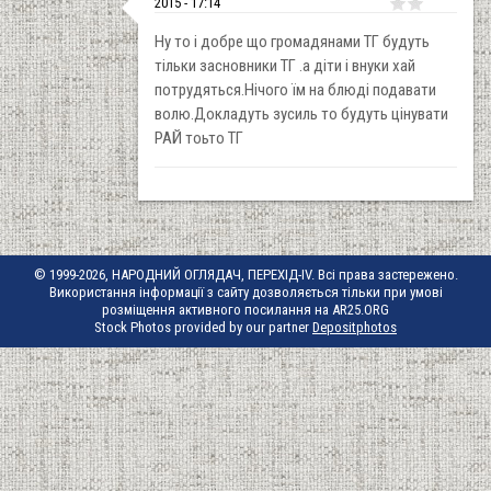
2015 - 17:14
Ну то і добре що громадянами ТГ будуть
тільки засновники ТГ .а діти і внуки хай
потрудяться.Нічого їм на блюді подавати
волю.Докладуть зусиль то будуть цінувати
РАЙ тоьто ТГ
© 1999-2026, НАРОДНИЙ ОГЛЯДАЧ, ПЕРЕХІД-IV. Всі права застережено.
Використання інформації з сайту дозволяється тільки при умові
розміщення активного посилання на AR25.ORG
Stock Photos provided by our partner
Depositphotos