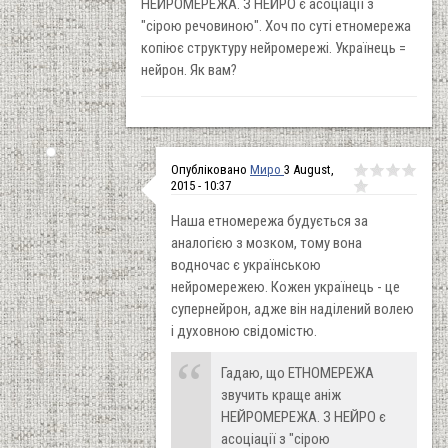
НЕЙРОМЕРЕЖА. З НЕЙРО є асоціації з
"сірою речовиною". Хоч по суті етномережа
копіює структуру нейромережі. Українець =
нейрон. Як вам?
Опубліковано
Миро
3 August,
2015 - 10:37
Наша етномережа будується за
аналогією з мозком, тому вона
водночас є українською
нейромережею. Кожен українець - це
супернейрон, адже він наділений волею
і духовною свідомістю.
Гадаю, що ЕТНОМЕРЕЖА
звучить краще аніж
НЕЙРОМЕРЕЖА. З НЕЙРО є
асоціації з "сірою