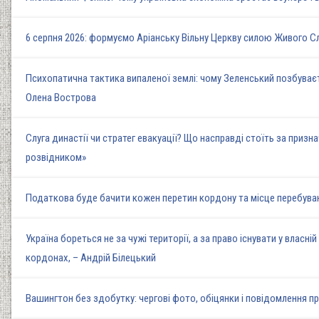
6 серпня 2026: формуємо Аріанську Вільну Церкву силою Живого 
Психопатична тактика випаленої землі: чому Зеленський позбуваєт
Олена Вострова
Слуга династії чи стратег евакуації? Що насправді стоїть за приз
розвідником»
Податкова буде бачити кожен перетин кордону та місце перебуван
Україна бореться не за чужі території, а за право існувати у власн
кордонах, – Андрій Білецький
Вашингтон без здобутку: чергові фото, обіцянки і повідомлення пр