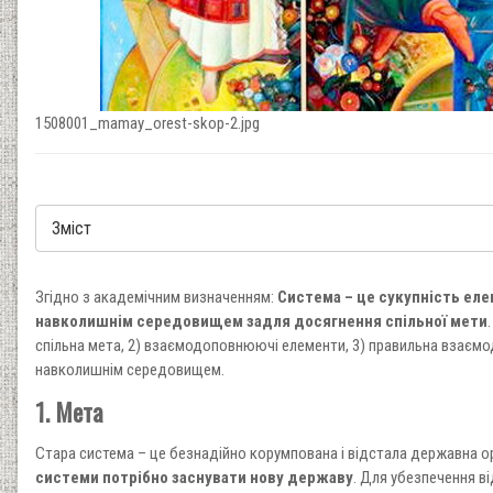
1508001_mamay_orest-skop-2.jpg
Згідно з академічним визначенням:
Система – це сукупність еле
навколишнім середовищем задля досягнення спільної мети
спільна мета, 2) взаємодоповнюючі елементи, 3) правильна взаємод
навколишнім середовищем.
1. Мета
Стара система – це безнадійно корумпована і відстала державна ор
системи потрібно заснувати нову державу
. Для убезпечення ві