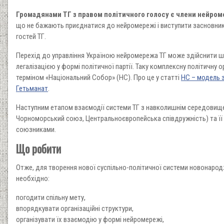
Громадянами ТГ з правом політичного голосу є члени нейром
що не бажають приєднатися до нейромережі і виступити засновник
гостей ТГ.
Перехід до управління Україною нейромережа ТГ може здійснити ш
легалізацією у формі політичної партії. Таку комплексну політичну 
терміном «Національний Собор» (НС). Про це у статті
НС – модель з
Гетьманат
.
Наступним етапом взаємодії системи ТГ з навколишнім середови
Чорноморський союз, Центральноєвропейська співдружність) та її
союзниками.
Що робити
Отже, для творення нової суспільно-політичної системи новонаро
необхідно:
погодити спільну мету,
впорядкувати організаційні структури,
організувати їх взаємодію у формі нейромережі,