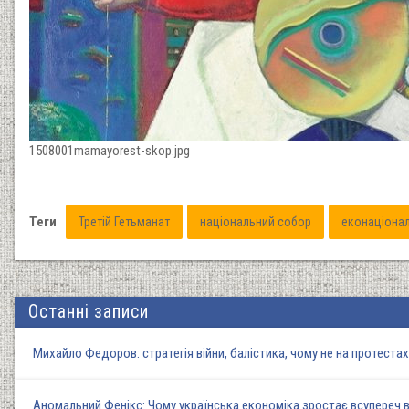
1508001mamayorest-skop.jpg
Теги
Третій Гетьманат
національний собор
еконаціонал
Останні записи
Михайло Федоров: стратегія війни, балістика, чому не на протеста
Аномальний Фенікс: Чому українська економіка зростає всупереч в