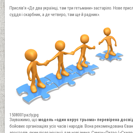
Прислів’я «Де два українці, там три гетьмани» застаріло. Нове присл
суддя і скарбник, а де четверо, там ще й радник».
1508001pazly.jpg
Зауважимо, що
модель «один керує трьома» перевірена досві
бойових організаціях усіх часів і народів. Вона рекомендована Єва
апостолів, яким після ініціації дав нові імена: Симон–Петро («Скеля»