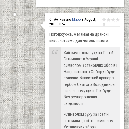
Опубліковано
Миро
3 August,
2015 - 10:43
Погоджуюсь. А Мамая на драконі
використаємо для чогось іншого.
Хай символом руху за Третій
Гетьманат в Україні,
символом Установчих зборів і
Національного Собору і буде
сонячно-блакитний прапор з
гербом Святого Володимира
на зеленому щиті. Так буде
без розпорошення
свідомості.
«Символом руху за Третій
Гетьманат, тобто символом
Установчих зборів і