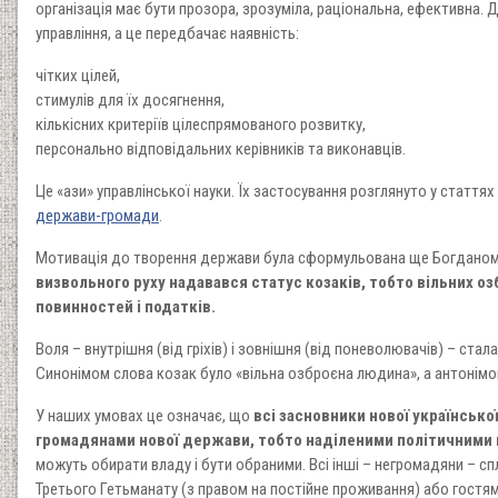
організація має бути прозора, зрозуміла, раціональна, ефективна. Д
управління, а це передбачає наявність:
чітких цілей,
стимулів для їх досягнення,
кількісних критеріїв цілеспрямованого розвитку,
персонально відповідальних керівників та виконавців.
Це «ази» управлінської науки. Їх застосування розглянуто у статтях
держави-громади
.
Мотивація до творення держави була сформульована ще Богдано
визвольного руху надавався статус козаків, тобто вільних оз
повинностей і податків.
Воля – внутрішня (від гріхів) і зовнішня (від поневолювачів) – ст
Синонімом слова козак було «вільна озброєна людина», а антонімом
У наших умовах це означає, що
всі засновники нової українськ
громадянами нової держави, тобто наділеними політичними п
можуть обирати владу і бути обраними. Всі інші – негромадяни – с
Третього Гетьманату (з правом на постійне проживання) або гостя