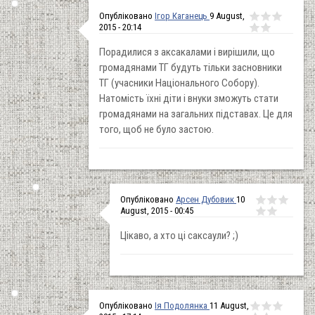
Опубліковано
Ігор Каганець
9 August,
2015 - 20:14
Порадилися з аксакалами і вирішили, що
громадянами ТГ будуть тільки засновники
ТГ (учасники Національного Собору).
Натомість їхні діти і внуки зможуть стати
громадянами на загальних підставах. Це для
того, щоб не було застою.
Опубліковано
Арсен Дубовик
10
August, 2015 - 00:45
Цікаво, а хто ці саксаули? ;)
Опубліковано
Ія Подолянка
11 August,