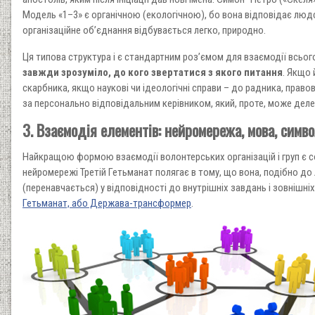
Модель «1–3» є органічною (екологічною), бо вона відповідає людсь
організаційне об’єднання відбувається легко, природно.
Ця типова структура і є стандартним роз’ємом для взаємодії всьог
завжди зрозуміло, до кого звертатися з якого питання
. Якщо 
скарбника, якщо наукові чи ідеологічні справи – до радника, право
за персонально відповідальним керівником, який, проте, може де
3. Взаємодія елементів: нейромережа, мова, симво
Найкращою формою взаємодії волонтерських організацій і груп є 
нейромережі Третій Гетьманат полягає в тому, що вона, подібно д
(перенавчається) у відповідності до внутрішніх завдань і зовнішніх
Гетьманат, або Держава-трансформер
.