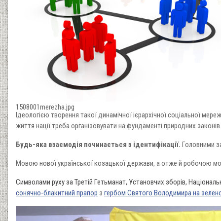
1508001merezha.jpg
Ідеологією творення такої динамічної ієрархічної соціальної мереж
життя нації треба організовувати на фундаменті природних законів
Будь-яка взаємодія починається з ідентифікації.
Головними за
Мовою нової української козацької держави, а отже й робочою мо
Символами руху за Третій Гетьманат, Установчих зборів, Національ
сонячно-блакитний прапор
з
гербом Святого Володимира на зелен