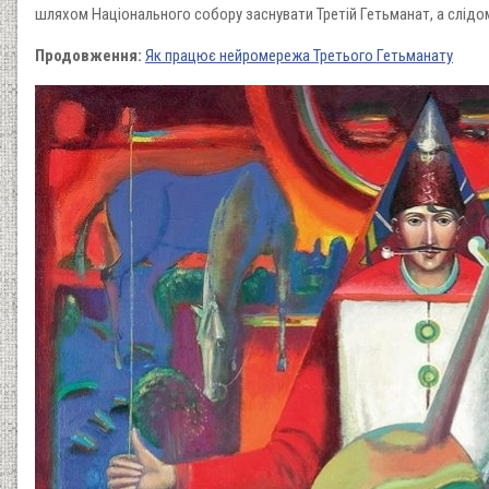
шляхом Національного собору заснувати Третій Гетьманат, а слідо
Продовження:
Як працює нейромережа Третього Гетьманату