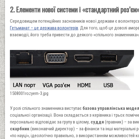
2. Елементи нової системи і «стандартний роз’єм
Середовищем потенційних засновників нової держави є волонтерськи
Гетьманат – це держава волонтерів
. Для того, щоб це доволі ам
взаємодії, його треба привести до деякого «спільного знаменника»
1508001rozyem-3.jpg
У ролі спільного знаменника виступає
базова управлінська моде
соціальної організації. Вона складається з керівника і трьох помічн
персонально відповідає за групу в цілому,
суддя
(правник) – за ви
скарбник
(виконавчий директор) – за фінанси та інші матеріальні 
«по науці», ідеологічно правильно, з використанням можливостей к