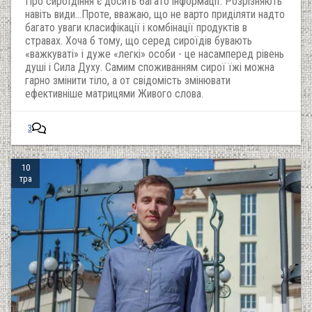
Про сироїдіння є досить багато інформації. Розрізняють
навіть види…Проте, вважаю, що не варто приділяти надто
багато уваги класифікації і комбінації продуктів в
стравах. Хоча б тому, що серед сироїдів бувають
«важкуваті» і дуже «легкі» особи - це насамперед рівень
душі і Сила Духу. Самим споживанням сирої їжі можна
гарно змінити тіло, а от свідомість змінювати
ефективніше матрицями Живого слова.
3
10
тра