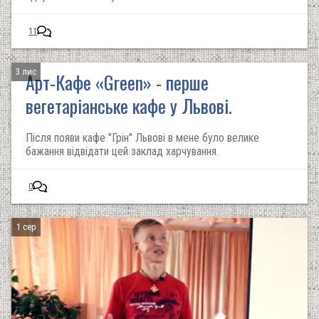
11
3 лис
Арт-Кафе «Green» - перше
вегетаріанське кафе у Львові.
Після появи кафе "Грін" Львові в мене було велике
бажання відвідати цей заклад харчування.
0
1 сер