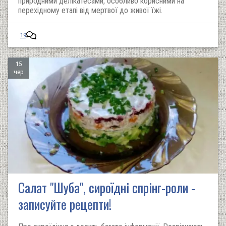
природними делікатесами, особливо корисними на
перехідному етапі від мертвої до живої їжі.
19
15
чер
Салат "Шуба", сироїдні спрінг-роли -
записуйте рецепти!