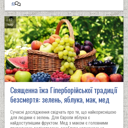
43
17
чер
Священна їжа Гіперборійської традиції
безсмертя: зелень, яблука, мак, мед
Сучасні дослідження свідчать про те, що найкориснішою
для людини є зелень. Для Європи яблука є
найдоступнішим фруктом. Мед з маком є головними