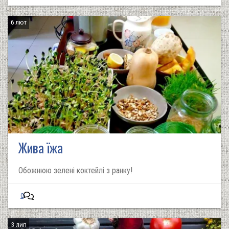
6 лют
Жива їжа
Обожнюю зелені коктейлі з ранку!
0
3 лип