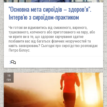
"Основна мета сироїдів – здоров’я".
Інтерв'ю з сироїдом-практиком
Чи готові ви відмовитись від смаженого, вареного,
тушкованого, копченого або приготованого на пару, або
чи вірите ви в те, що здорове харчування здатне
позбавити вас від багатьох фізичних незручностей та
навіть захворювань? Сьогодні про сироїдство розповідає
Петро Білоус.
1
19
гру