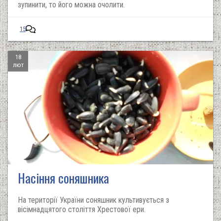
зупинити, то його можна очолити.
15
18
лют
Насіння соняшника
На території України соняшник культивується з
вісімнадцятого століття Хрестової ери.