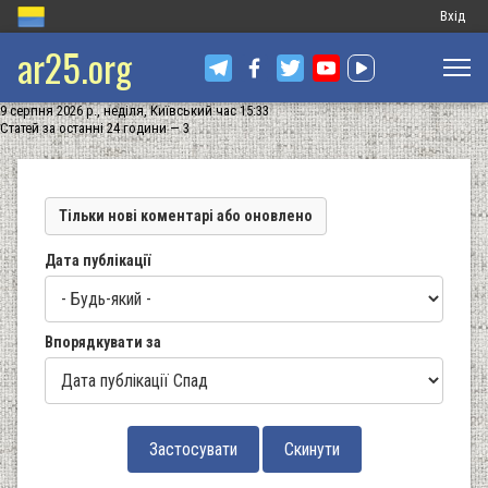
Меню
Вхід
ar25.org
обліков
запису
9 серпня 2026 р., неділя, Київський час 15:33
користу
Статей за останні 24 години — 3
Тільки нові коментарі або оновлено
Дата публікації
Впорядкувати за