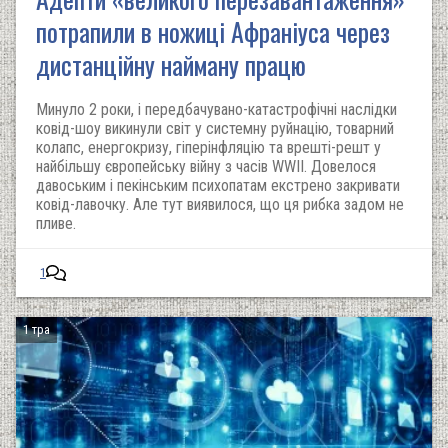
потрапили в ножиці Афраніуса через
дистанційну найману працю
Минуло 2 роки, і передбачувано-катастрофічні наслідки
ковід-шоу викинули світ у системну руйнацію, товарний
колапс, енергокризу, гіперінфляцію та врешті-решт у
найбільшу європейську війну з часів WWII. Довелося
давоським і пекінським психопатам екстрено закривати
ковід-лавочку. Але тут виявилося, що ця рибка задом не
пливе.
1
1 тра