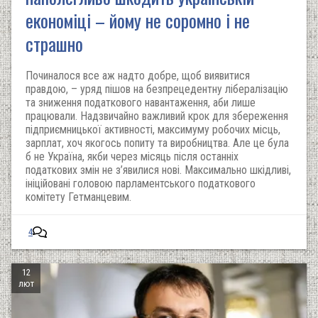
економіці – йому не соромно і не
страшно
Починалося все аж надто добре, щоб виявитися
правдою, – уряд пішов на безпрецедентну лібералізацію
та зниження податкового навантаження, аби лише
працювали. Надзвичайно важливий крок для збереження
підприємницької активності, максимуму робочих місць,
зарплат, хоч якогось попиту та виробництва. Але це була
б не Україна, якби через місяць після останніх
податкових змін не з’явилися нові. Максимально шкідливі,
ініційовані головою парламентського податкового
комітету Гетманцевим.
4
12
лют