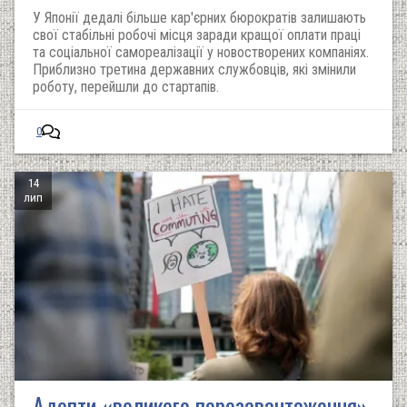
У Японії дедалі більше кар'єрних бюрократів залишають
свої стабільні робочі місця заради кращої оплати праці
та соціальної самореалізації у новостворених компаніях.
Приблизно третина державних службовців, які змінили
роботу, перейшли до стартапів.
0
14
лип
Адепти «великого перезавантаження»