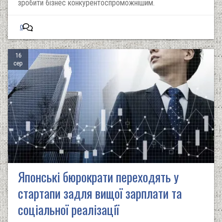
зробити бізнес конкурентоспроможнішим.
0
16
сер
Японські бюрократи переходять у
стартапи задля вищої зарплати та
соціальної реалізації