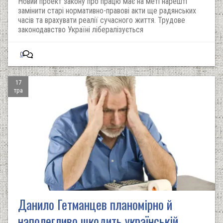
Новий проект закону про працю має на меті нарешті
замінити старі нормативно-правові акти ще радянських
часів та врахувати реалії сучасного життя. Трудове
законодавство Україні лібералізується
0
17
тра
Данило Гетманцев планомірно й
наполегливо шкодить українській