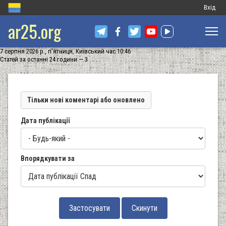
Меню
Вхід
ar25.org
обліков
запису
7 серпня 2026 р., п'ятниця, Київський час 10:46
користу
Статей за останні 24 години — 3
Тільки нові коментарі або оновлено
Дата публікації
Впорядкувати за