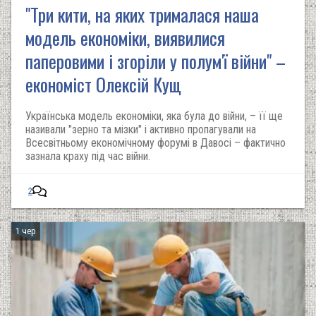
"Три кити, на яких трималася наша
модель економіки, виявилися
паперовими і згоріли у полум'ї війни" –
економіст Олексій Кущ
Українська модель економіки, яка була до війни, – її ще
називали "зерно та мізки" і активно пропагували на
Всесвітньому економічному форумі в Давосі – фактично
зазнала краху під час війни.
2
1 чер