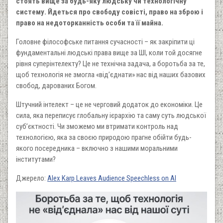
стоять вище за будь-яку людську чи технологічну
систему. Йдеться про свободу совісті, право на зброю і
право на недоторканність особи та її майна.
Головне філософське питання сучасності – як закріпити ці
фундаментальні людські права вище за ШІ, коли той досягне
рівня суперінтелекту? Це не технічна задача, а боротьба за те,
щоб технологія не змогла «від’єднати» нас від наших базових
свобод, дарованих Богом.
Штучний інтелект – це не черговий додаток до економіки. Це
сила, яка переписує глобальну ієрархію та саму суть людської
суб’єктності. Чи зможемо ми втримати контроль над
технологією, яка за своєю природою прагне обійти будь-
якого посередника – включно з нашими моральними
інститутами?
Джерело:
Alex Karp Leaves Audience Speechless on AI