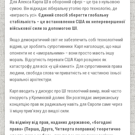
Для Алекса Карпа ШІ в оборонній сфері – це гра з нульовою
сумою. Він відкидає ліберальну утопію про технологію, де
«виграють усі».
Єдиний спосіб зберегти глобальну
стабільність – це встановлення США як неперевершеної
військової сили за допомогою ШІ.
Якщо демократичний світ не забезпечить собі технологічний
відрив, це зроблять супротивники. Карп наголошує, що наші
опоненти не є «аморальними» – вони просто мають іншу
мораль. Відсутність переваги США Карп розцінює як
катастрофу для всіх «у цій кімнаті». Для супротивників права
людини, свобода слова чи приватність не є частиною їхньої
моральної архітектури.
Карп вводить у дискурс про ШІ теологічний вимір, який часто
ігнорують у Кремнієвій долині. Він розглядає американську
концепцію прав як радикальну навіть для Європи саме через
її міцну прив'язку до вищої сили.
На відміну від прав, наданих державою, «богодані
права» (Перша, Друга, Четверта поправки) теоретично