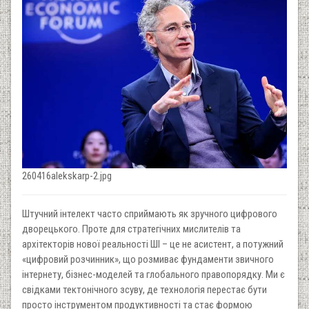
260416alekskarp-2.jpg
Штучний інтелект часто сприймають як зручного цифрового
дворецького. Проте для стратегічних мислителів та
архітекторів нової реальності ШІ – це не асистент, а потужний
«цифровий розчинник», що розмиває фундаменти звичного
інтернету, бізнес-моделей та глобального правопорядку. Ми є
свідками тектонічного зсуву, де технологія перестає бути
просто інструментом продуктивності та стає формою