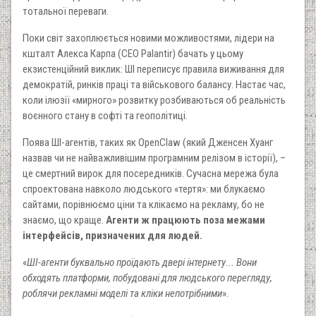
тотальної переваги.
Поки світ захоплюється новими можливостями, лідери на
кшталт Алекса Карпа (CEO Palantir) бачать у цьому
екзистенційний виклик: ШІ переписує правила виживання для
демократій, ринків праці та військового балансу. Настає час,
коли ілюзії «мирного» розвитку розбиваються об реальність
воєнного стану в софті та геополітиці.
Поява ШІ-агентів, таких як OpenClaw (який Дженсен Хуанг
назвав чи не найважливішим програмним релізом в історії), –
це смертний вирок для посередників. Сучасна мережа була
спроектована навколо людського «тертя»: ми блукаємо
сайтами, порівнюємо ціни та клікаємо на рекламу, бо не
знаємо, що краще.
Агенти ж працюють поза межами
інтерфейсів, призначених для людей.
«
ШІ-агенти буквально проїдають двері інтернету... Вони
обходять платформи, побудовані для людського перегляду,
роблячи рекламні моделі та кліки непотрібними
».