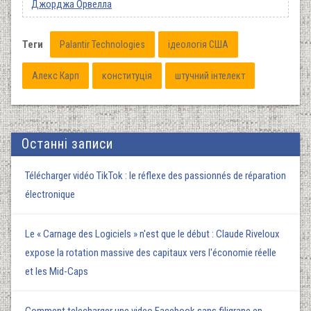
Джорджа Орвелла
Теги
Palantir Technologies
ідеологія США
Алекс Карп
конституція
штучний інтелект
Останні записи
Télécharger vidéo TikTok : le réflexe des passionnés de réparation
électronique
Le « Carnage des Logiciels » n'est que le début : Claude Riveloux
expose la rotation massive des capitaux vers l'économie réelle
et les Mid-Caps