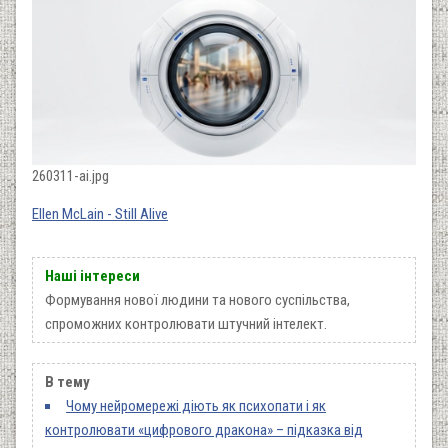
260311-ai.jpg
Ellen McLain - Still Alive
Наші інтереси
Формування нової людини та нового суспільства,
спроможних контролювати штучний інтелект.
В тему
Чому нейромережі діють як психопати і як
контролювати «цифрового дракона» – підказка від