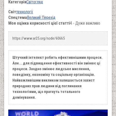
Категорія
Світогляд
Світ
технології
Спецтема
Великий Перехід
Моя оцінка корисності цієї статті
4 - Дуже важливо
https://www.ar25.org/node/60665
Штучний інтелект робить ефективнішими процеси.
Але... для підвищення ефективності він змінює ці
процеси. Заодно змінює людське мислення,
поведінку, економіку та соціальну організацію.
Найважливішим викликом залишається захист
природних прав людини від поглинання
технологіями, що прагнуть тотального
домінування.