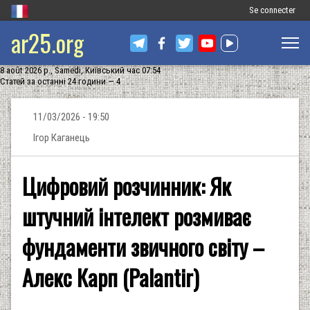
Меню
Se connecter
ar25.org
облікового
запису
8 août 2026 р., Samedi, Київський час 07:54
користувача
Статей за останні 24 години — 4
11/03/2026 - 19:50
Ігор Каганець
Цифровий розчинник: Як
штучний інтелект розмиває
фундаменти звичного світу –
Алекс Карп (Palantir)