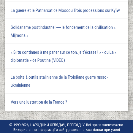
La guerre et le Patriarcat de Moscou Trois processions sur Kyїw
Solidarisme postindustriel ― le fondement de la civilisation «
Mijmoria »
« Si tu continues à me parler sur ce ton, je t’écrase ! » - ou La «
diplomatie » de Poutine (VIDEO)
La boîte à outils stalinienne de la Troisième guerre russo-
ukrainienne
Vers une lustration de la France ?
© 1999-2026, НАРОДНИЙ ОГЛЯДАЧ, ПЕРЕХІД-IV. Всі права застережено.
Використання інформації з сайту дозволяється тільки при умові