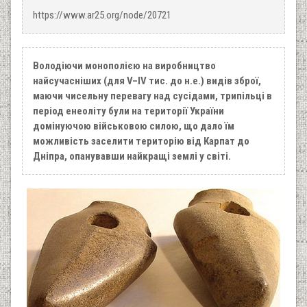
https://www.ar25.org/node/20721
Володіючи монополією на виробництво
найсучасніших (для V–IV тис. до н.е.) видів зброї,
маючи чисельну перевагу над сусідами, трипільці в
період енеоліту були на території України
домінуючою військовою силою, що дало їм
можливість заселити територію від Карпат до
Дніпра, опанувавши найкращі землі у світі.