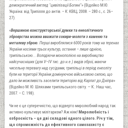
демократичний вигляд "цивілізації Богині"
» (Відейко М.Ю.
Україна: від Трипілля до антів. – К: КВІЦ, 2008. – 280 с., с. 26–
27).
«
Вершиною конструкторської думки та енеолітичного
зброярства можна вважати сокири-молоти з каменю та
металеву зброю
. Перші вироблялися 6000 років тому на теренах
України носіями трьох культур, остання – лише однією,
трипільською... Володіючи монополією на виробництво
найсучасніших (для V–IV тис. до н.е.) видів зброї, маючи
чисельну перевагу над сусідами, трипільці в період енеоліту
були на території України домінуючою військовою силою, що
дало їм можливість заселити територію від Карпат до Дніпра
»
(Відейко М. Ю. Шляхами трипільського світу. — К.: Наш час,
2007. – С. 198).
Чи не є це суперечністю, що відверто миролюбний народ так
активно культивує мілітаризм? Аж ніяк!
Миролюбність і
озброєність – це дві складові одного цілого. Річ у тім,
що спроможність до ефективного самозахисту є