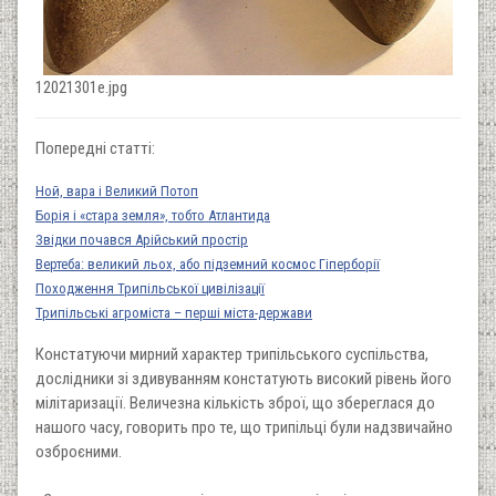
12021301e.jpg
Попередні статті:
Ной, вара і Великий Потоп
Борія і «стара земля», тобто Атлантида
Звідки почався Арійський простір
Вертеба: великий льох, або підземний космос Гіперборії
Походження Трипільської цивілізації
Трипільські агроміста – перші міста-держави
Констатуючи мирний характер трипільського суспільства,
дослідники зі здивуванням констатують високий рівень його
мілітаризації. Величезна кількість зброї, що збереглася до
нашого часу, говорить про те, що трипільці були надзвичайно
озброєними.