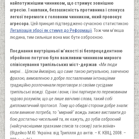
найпотужнішим чинником, що стримує зовнішню
агресію. І навпаки, беззахисність противника і спокуса
легкої перемоги є головним чинником, який провокує
агресора.
Цей принцип підтверджено сучасною статистикою
Легалізація зброї як стимул до Реформації
. Тож чим м’якша
людина, тим сильніше вона має бути озброєною.
Поєднання внутрішньої м’якості зі безпрецедентною
збройною потугою було важливим чинником мирного
співіснування трипільських міст-держав
. «
Ми люди
мирні... Цілком ймовірно, що саме такою ритуальною, завченою
фразою, вимовленою з добре поставленими інтонаціями
традиційно розпочинали переговори зі своїми сусідами
трипільські вожді. Однак і вони, і їхні партнери по перемовинам
чудово розуміли, що це лише ввічливі слова, такий собі
дипломатичний протокол. Тому що обидві сторони добре знали:
коли виникне потреба, то "мирний" вождь зможе виставити до
бою достатньо чисельний та, як кажуть, до зубів озброєний
(найсучаснішими зразками списів та сокир) загін воїнів
»
(Відейко М.Ю. Україна: від Трипілля до антів. – К: КВІЦ, 2008. –