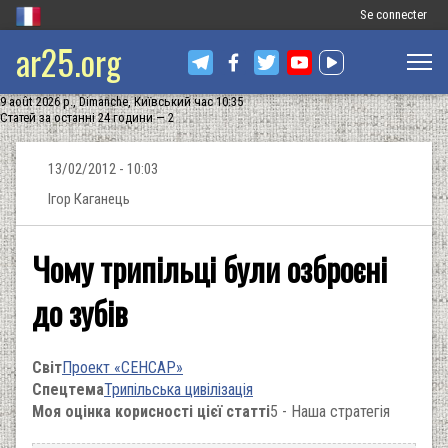
Меню
Se connecter
ar25.org
облікового
запису
9 août 2026 р., Dimanche, Київський час 10:35
користувача
Статей за останні 24 години — 2
13/02/2012 - 10:03
Ігор Каганець
Чому трипільці були озброєні
до зубів
Світ
Проект «СЕНСАР»
Спецтема
Трипільська цивілізація
Моя оцінка корисності цієї статті
5 - Наша стратегія