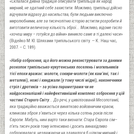
«
Склалася дивна традиція описувати трипільців як народ
мирний, не здатний себе захистити. Можливо, трипільці дійсно
відчували відразу до насильства, були людьми виключно
миролюбними, але за тисячолітню історію встигли розробити й
виготовити величезну кількість зброї... Можливо, відоме гасло
«хочеш миру – готуйся до війни» виникло саме в ті далекі часи
»
(Відейко М. Ю. Шляхами трипільського світу. — К.: Наш час,
2007. – С. 189).
«
Набір озброєння, що його можна реконструювати за даними
розкопок трипільсько-кукутенських поселень і могильників
тієї епохи вражає: молоти, сокири-молоти (як кам’яні, так і
металеві), ножі і кинджали (у тому числі мідні), наконечники
стріл і дротиків – за усіма параметрами чи не
найдосконаліший і найефективніший комплекс озброєння у цій
частині Старого Світу
... До речі, у цивілізованій Месопотамії,
яка традиційно вважається винятково войовничим краєм,
клинкова зброя з’явиться через кілька сотень років після
Європи. Мабуть, нині варто таки визнати: Стара Європа сім–
п’ять тисяч років тому інтенсивно і досить винахідливо
озброювалася, незважаючи на здавалося б цілком мирний і