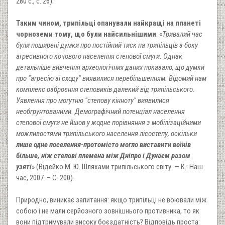
280 с., с. 26).
Таким чином, трипільці опанували найкращі на планеті
чорноземи тому, що були найсильнішими
. «
Тривалий час
були поширені думки про постійний тиск на трипільців з боку
агресивного кочового населення степової смуги. Однак
детальніше вивчення археологічних даних показало, що думки
про "агресію зі сходу" виявилися перебільшенням. Відомий нам
комплекс озброєння степовиків далекий від трипільського.
Уявлення про могутню "степову кінноту" виявилися
необгрунтованими. Демографічний потенціал населення
степової смуги не йшов у жодне порівняння з мобілізаційними
можливостями трипільського населення лісостепу, оскільки
лише одне поселення-протомісто могло виставити воїнів
більше, ніж степові племена між Дніпро і Дунаєм разом
узяті
» (Відейко М. Ю. Шляхами трипільського світу. — К.: Наш
час, 2007. – С. 200).
Природно, виникає запитання: якщо трипільці не воювали між
собою і не мали серйозного зовнішнього противника, то як
вони підтримували високу боєздатність? Відповідь проста: