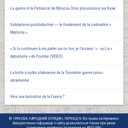
La guerre et le Patriarcat de Moscou Trois processions sur Kyїw
Solidarisme postindustriel ― le fondement de la civilisation «
Mijmoria »
« Si tu continues à me parler sur ce ton, je t’écrase ! » - ou La «
diplomatie » de Poutine (VIDEO)
La boîte à outils stalinienne de la Troisième guerre russo-
ukrainienne
Vers une lustration de la France ?
© 1999-2026, НАРОДНИЙ ОГЛЯДАЧ, ПЕРЕХІД-IV. Всі права застережено.
Використання інформації з сайту дозволяється тільки при умові
розміщення активного посилання на AR25.ORG