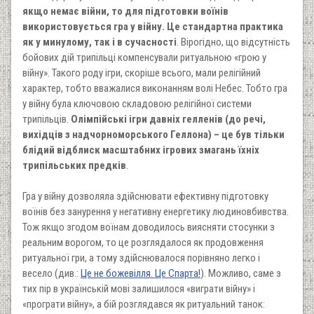
якщо немає війни, то для підготовки воїнів
використовується гра у війну. Це стандартна практика
як у минулому, так і в сучасності
. Вірогідно, що відсутність
бойових дій трипільці компенсували ритуальною «грою у
війну». Такого роду ігри, скоріше всього, мали релігійний
характер, тобто вважалися виконанням волі Небес. Тобто гра
у війну була ключовою складовою релігійної системи
трипільців.
Олімпійські ігри давніх гелленів (до речі,
вихідців з надчорноморського Геллона) – це був тільки
блідий відблиск масштабних ігрових змагань їхніх
трипільських предків
.
Гра у війну дозволяла здійснювати ефективну підготовку
воїнів без занурення у негативну енергетику людиновбивства.
Тож якщо згодом воїнам доводилось виясняти стосунки з
реальним ворогом, то це розглядалося як продовження
ритуальної гри, а тому здійснювалося порівняно легко і
весело (див.:
Це не божевілля. Це Спарта!
). Можливо, саме з
тих пір в українській мові залишилося «виграти війну» і
«програти війну», а бій розглядався як ритуальний танок: