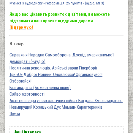
Музика з аудіодиску «Реформація: 25 пунктів» (аудіо, MP3)
Якщо вас цікавить розвиток цієї теми, ви можете
підтримати наш проект щедрими дарами.
Підтримую!
В тему:
Справжня Народна Самооборона. Досвід американської
демократії (+аудіо)
Неолітична революція. Арійські варни Гіперборії
Три «О» Доброї Новини: Оновлюйся! Організовуйся!
Озброюйся!
Бгагавадгіта (Божественна пісня)
Сяйво жертовності
Архетип вепра у психологічних війнах Богдана Хмельницького
Невмирущий Козацький Дух Мамаїв-Характерників
Ясуни
Наші інтереси