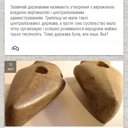
Зазвичай державами називають утворення з вираженою
владною вертикаллю і централізованим
адмініструванням. Трипільці не мали такої
централізованої держави, а проте їхнє суспільство мало
чітку організацію і успішно розвивалося впродовж майже
трьох тисячоліть. Тому держава була, але інша. Яка?
0
13
лют