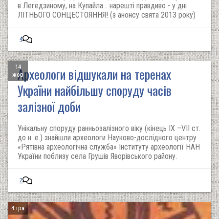
в Легедзиному, на Купайла... нарешті правдиво - у дні
ЛІТНЬОГО СОНЦЕСТОЯННЯ! (з анонсу свята 2013 року)
4
14
Археологи відшукали на теренах
жов
України найбільшу споруду часів
залізної доби
Унікальну споруду ранньозалізного віку (кінець ІХ –VII ст.
до н. е.) знайшли археологи Науково-дослідного центру
«Рятівна археологічна служба» Інституту археології НАН
України поблизу села Грушів Яворівського району.
2
4 тра