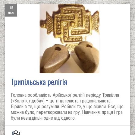
15
лют
Трипільська релігія
Головна особливість Арійської релігії періоду Трипілля
(«Золотої доби») – це її цілісність і раціональність.
Вірили в те, що розуміли. Робили те, у що вірили. Все, що
можна було, перетворювали на гру. Навчання, праця і гра
були невіддільні одне від одного.
0