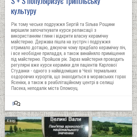
S + S популяризує Трипільську
культуру
Рік тому чеське подружжя Sергій та Sільва Рощини
вирішили започаткувати курси релаксації з
використанням глини і відкрити власну керамічну
майстерню. Держава пішла на зустріч і подружжя
отримало дотацію, дякуючи чому придбало керамічну піч,
і все необхідне приладдя, а також винайняло приміщення
під майстерню. Пройшов рік. Зараз майстерня проводить
регулярні вже курси кераміки для паціентів Карлової
Студанки - одного з найвідоміших в Чехії термальних
оздоровчих курортів, що знаходиться в моравських горах
Ясеніки, а також в реабілітаційному центрі в селищі
Пасека, неподалік міста Оломоуц.
0
4 вер