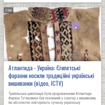
2 бер
Атлантида - Україна: Єгипетські
фараони носили традиційні українські
вишиванки (відео, ICTV)
Трипільська цивілізація була продовженням Атлантиди.
Фараон Тутанхамон був похований у сорочці з вишивками,
які абсолютно повторюють сучасну українську