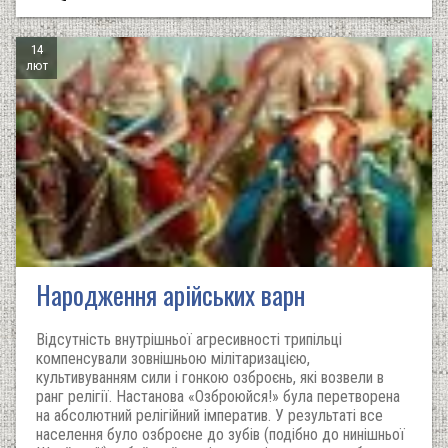
14
лют
Народження арійських варн
Відсутність внутрішньої агресивності трипільці
компенсували зовнішньою мілітаризацією,
культивуванням сили і гонкою озброєнь, які возвели в
ранг релігії. Настанова «Озброюйся!» була перетворена
на абсолютний релігійний імператив. У результаті все
населення було озброєне до зубів (подібно до нинішньої