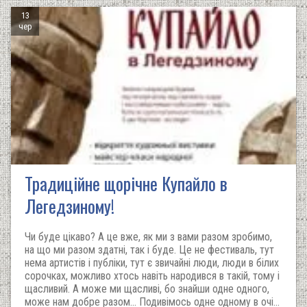
13
чер
Традиційне щорічне Купайло в
Легедзиному!
Чи буде цікаво? А це вже, як ми з вами разом зробимо,
на що ми разом здатні, так і буде. Це не фестиваль, тут
нема артистів і публіки, тут є звичайні люди, люди в білих
сорочках, можливо хтось навіть народився в такій, тому і
щасливий. А може ми щасливі, бо знайши одне одного,
може нам добре разом... Подивімось одне одному в очі...