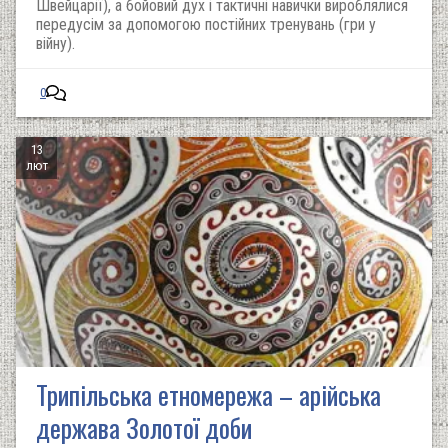
Швейцарії), а бойовий дух і тактичні навички вироблялися
передусім за допомогою постійних тренувань (гри у
війну).
0
13
лют
Трипільська етномережа – арійська
держава Золотої доби