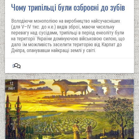
Чому трипільці були озброєні до зубів
Володіючи монополією на виробництво найсучасніших
(для V–IV тис. до н.е.) видів зброї, маючи чисельну
перевагу над сусідами, трипільці в період енеоліту були
на території України домінуючою військовою силою, що
дало їм можливість заселити територію від Карпат до
Дніпра, опанувавши найкращі землі у світі.
0
12
лют