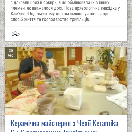
відливали ножі й сокири, а не обмінювали їх в інших
племен, як вважалося досі. Нова археологічна знахідка у
Кам'янці-Подільському цілком змінює уявлення про
спосіб життя та господарство трипільців.
1
30
бер
Керамічна майстерня з Чехії Keramika