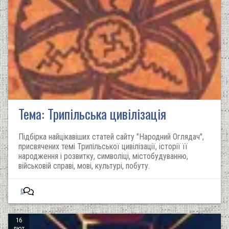
Тема: Трипільська цивілізація
Підбірка найцікавіших статей сайту "Народний Оглядач",
присвячених темі Трипільської цивілізації, історії її
народження і розвитку, символіці, містобудуванню,
військовій справі, мові, культурі, побуту.
0
16
лют