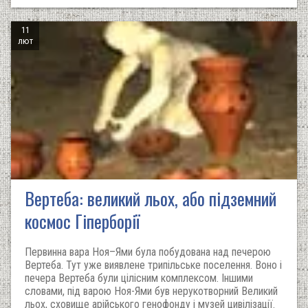
11
лют
Вертеба: великий льох, або підземний
космос Гіперборії
Первинна вара Ноя–Ями була побудована над печерою
Вертеба. Тут уже виявлене трипільське поселення. Воно і
печера Вертеба були цілісним комплексом. Іншими
словами, під варою Ноя-Ями був нерукотворний Великий
льох, сховище арійського генофонду і музей цивілізації.