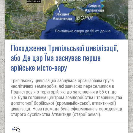
Походження Трипільської цивілізації,
або Де цар Їма заснував перше
арійське місто-вару
Трипільську цивілізацію заснувала організована група
неолітичних землеробів, які завчасно переселилися в
Подністров’я з територій, які до затоплення в 55 ст. до
н.е. були головним центром землеробства і тваринництва
допотопної борійської (кроманьйонської, атлантичної)
цивілізації. Нова громада була сформована в середовищі
старого суспільства Атлантиди (старої землі).
4