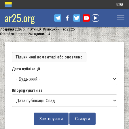
Меню
Вхід
ar25.org
обліков
запису
7 серпня 2026 р., п'ятниця, Київський час 23:25
користу
Статей за останні 24 години — 4
Тільки нові коментарі або оновлено
Дата публікації
Впорядкувати за