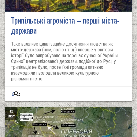
Трипільські агроміста – перші міста-
держави
Таке важливе цивілізаційне досягнення людства як
місто-держава (ном, поліс і т. д.) вперше у світовій
історії було випробуване на теренах сучасної України.
Єдиної централізованої держави, подібної до Русі, у
трипільців не було, проте їхні громади активно
взаємодіяли і володіли великою культурною
різноманітністю.
0
12
лют