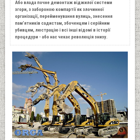
Або влада почне демонтаж віджилої системи
згори, з забороною компартії як злочинної
організації, перейменування вулиць, знесення
пам’ятників садистам, збоченцям і серійним
убивцям, люстрацію і всі інші відомі в історії
процедури - або нас чекає революція знизу.