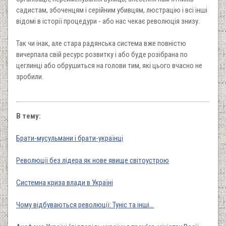
садистам, збоченцям і серійним убивцям, люстрацію і всі інші
відомі в історії процедури - або нас чекає революція знизу.
Так чи інак, але стара радянська система вже повністю
вичерпала свій ресурс розвитку і або буде розібрана по
цеглинці або обрушиться на голови тим, які цього вчасно не
зробили.
В тему:
Брати-мусульмани і брати-українці
Революції без лідера як нове явище світоустрою
Системна криза влади в Україні
Чому відбуваються революції: Туніс та інші…