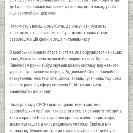
де Голля виявилася настільки успішною, що її наслідували і
інші європейські держави.
Натомість у нинішньому Китаї, де комуністи будують
капіталізм, стара система не була демонтована і тому
революція в цій країні є лише питанням часу.
В арабських країнах стара система, яка обрушилася на наших
очах, була створена за часів біполярного світу. Країни
Північної Африки вибудовували власну систему державного
управління, взявши за взірець Радянський Союз. Звичайно, з
врахуванням місцевої специфіки. Ізраїль, Туреччина, тодішній
Іран потрапили у сферу інтересів США і намагалися
«мавпувати» цю країну.
Після розпаду СРСР і всієї соціалістичної системи
європейським країнам, так званого соціалістичного табору, а
також країнам Балтії вдалося провести революцію згори,
демонтувавши віджилу радянську систему. Скрізь в цих
країнах відбулася люстрація і носії струхнявілих ідей були