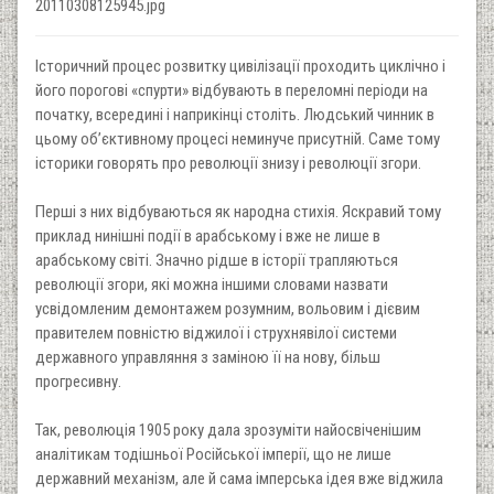
20110308125945.jpg
Історичний процес розвитку цивілізації проходить циклічно і
його порогові «спурти» відбувають в переломні періоди на
початку, всередині і наприкінці століть. Людський чинник в
цьому об’єктивному процесі неминуче присутній. Саме тому
історики говорять про революції знизу і революції згори.
Перші з них відбуваються як народна стихія. Яскравий тому
приклад нинішні події в арабському і вже не лише в
арабському світі. Значно рідше в історії трапляються
революції згори, які можна іншими словами назвати
усвідомленим демонтажем розумним, вольовим і дієвим
правителем повністю віджилої і струхнявілої системи
державного управляння з заміною її на нову, більш
прогресивну.
Так, революція 1905 року дала зрозуміти найосвіченішим
аналітикам тодішньої Російської імперії, що не лише
державний механізм, але й сама імперська ідея вже віджила