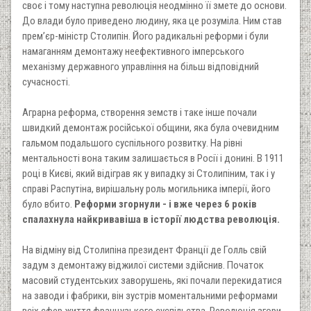
своє і тому наступна революція неодмінно її змете до основи.
До влади було приведено людину, яка це розуміла. Ним став
прем’єр-міністр Столипін. Його радикальні реформи і були
намаганням демонтажу неефективного імперського
механізму державного управління на більш відповідний
сучасності.
Аграрна реформа, створення земств і таке інше почали
швидкий демонтаж російської общини, яка була очевидним
гальмом подальшого суспільного розвитку. На рівні
ментальності вона таким залишається в Росії і донині. В 1911
році в Києві, який відіграв як у випадку зі Столипіним, так і у
справі Распутіна, вирішальну роль могильника імперії, його
було вбито.
Реформи згорнули - і вже через 6 років
спалахнула найкривавіша в історії людства революція.
На відміну від Столипіна президент Франції де Голль свій
задум з демонтажу віджилої системи здійснив. Початок
масовий студентських заворушень, які почали перекидатися
на заводи і фабрики, він зустрів моментальними реформами
всіх сфер життя французького суспільства. Революція згори