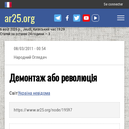
Меню
Se connecter
ar25.org
облікового
запису
6 août 2026 р., Jeudi, Київський час 19:29
користувача
Статей за останні 24 години — 3
08/03/2011 - 00:54
Народний Оглядач
Демонтаж або революція
Світ
Україна невідома
https://www.ar25.org/node/19597