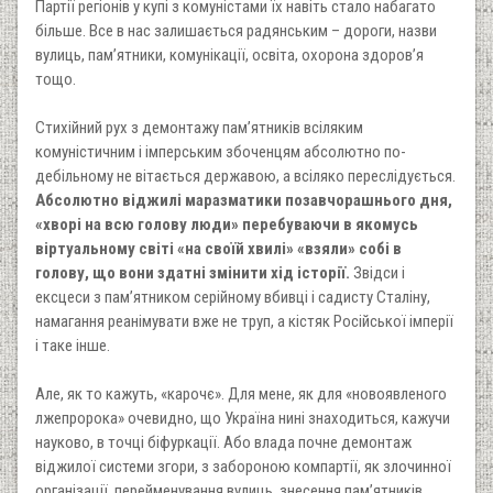
Партії регіонів у купі з комуністами їх навіть стало набагато
більше. Все в нас залишається радянським – дороги, назви
вулиць, пам’ятники, комунікації, освіта, охорона здоров’я
тощо.
Стихійний рух з демонтажу пам’ятників всіляким
комуністичним і імперським збоченцям абсолютно по-
дебільному не вітається державою, а всіляко переслідується.
Абсолютно віджилі маразматики позавчорашнього дня,
«хворі на всю голову люди» перебуваючи в якомусь
віртуальному світі «на своїй хвилі» «взяли» собі в
голову, що вони здатні змінити хід історії.
Звідси і
ексцеси з пам’ятником серійному вбивці і садисту Сталіну,
намагання реанімувати вже не труп, а кістяк Російської імперії
і таке інше.
Але, як то кажуть, «карочє». Для мене, як для «новоявленого
лжепророка» очевидно, що Україна нині знаходиться, кажучи
науково, в точці біфуркації. Або влада почне демонтаж
віджилої системи згори, з забороною компартії, як злочинної
організації, перейменування вулиць, знесення пам’ятників