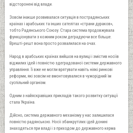
відсторонені від влади.
Зовсім інакше розвивалася ситуація в пострадянських
країнах і арабських та інших сателітах «страни дураков»,
тобто Радянського Союзу. Стара система продовжувала
функціонувати з кожним роком деградуючи все більше.
Врешті-решт вона просто розвалилася на очах.
Народ в арабських країнах вийшов на вулиці і змістив носіїв
віджилих ідей і повністю здеградованої системи державного
управління. Її вже не могли врятувати навіть ніякі ринкові
реформи, які зовсім не вмонтовувалися в чужорідний їм
суспільний організм.
Одним з найяскравіших прикладів такого розвитку ситуації
стала Україна.
Дійсно, система державного механізму у нас залишилася
повністю радянською. Носії збанкрутілих ідей донині
знаходяться при владі і з приходом до державного керма