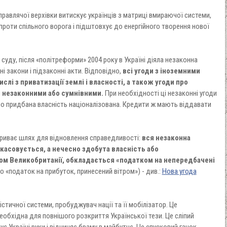
 правлячої верхівки витискує українців з матриці вмираючої системи,
роти спільного ворога і підштовхує до енергійного творення нової
 суду, після «політреформи» 2004 року в Україні діяла незаконна
і закони і підзаконні акти. Відповідно,
всі угоди з іноземними
слі з приватизації землі і власності, а також угоди про
є незаконними або сумнівними.
При необхідності ці незаконні угоди
но придбана власність націоналізована. Кредити ж мають віддавати
криває шлях для відновлення справедливості:
вся незаконна
скасовується, а нечесно здобута власність або
дом Великобританії, обкладається «податком на непередбачені
ьно «податок на прибуток, принесений вітром») - див.:
Нова угода
істичної системи, пробуджувач нації та її мобілізатор. Це
необхідна для повнішого розкриття Української тези. Це сліпий
ує Україні руки і відчиняє браму в майбутнє. Це спусковий гачок