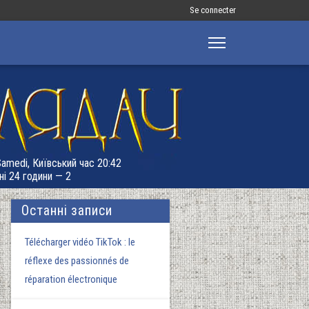
Меню
Se connecter
облікового
запису
користувача
 Samedi, Київський час 20:42
ні 24 години — 2
Останні записи
Télécharger vidéo TikTok : le
réflexe des passionnés de
réparation électronique