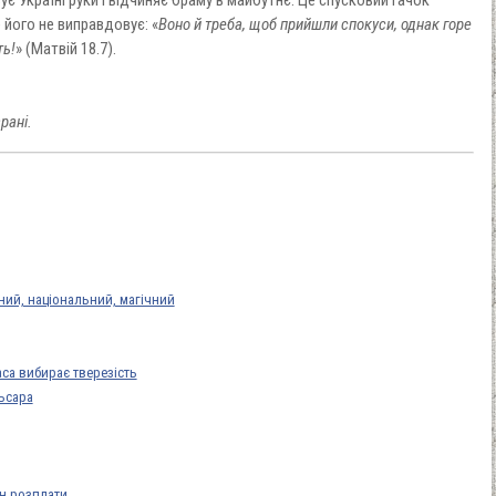
 його не виправдовує: «
Воно й треба, щоб прийшли спокуси, однак горе
ть!
» (Матвій 18.7).
рані.
ний, національний, магічний
са вибирає тверезість
ьсара
он розплати