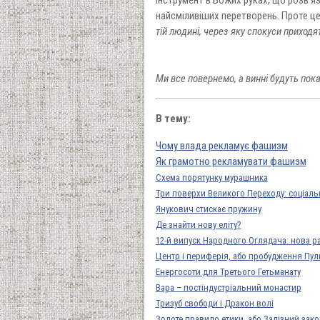
найсміливіших перетворень. Проте це
тій людині, через яку спокуси приходя
Ми все повернемо, а винні будуть пока
В тему:
Чому влада рекламує фашизм
Як грамотно рекламувати фашизм
Схема порятунку мурашника
Три поверхи Великого Переходу: соціаль
Янукович стискає пружину
Де знайти нову еліту?
12-й випуск Народного Оглядача: нова ра
Центр і периферія, або пробудження Пул
Енергосоти для Третього Гетьманату
Вара – постіндустріальний монастир
Тризуб свободи і Дракон волі
Золоте правило етики, або Залізний зак