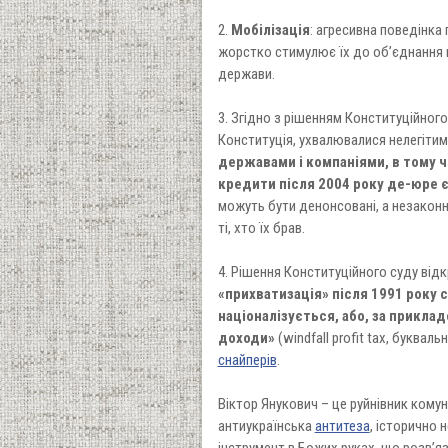
2.
Мобілізація
: агресивна поведінка
жорстко стимулює їх до об’єднання п
держави.
3. Згідно з рішенням Конституційного
Конституція, ухвалювалися нелегітимн
державами і компаніями, в тому чи
кредити після 2004 року де-юре 
можуть бути денонсовані, а незакон
ті, хто їх брав.
4. Рішення Конституційного суду від
«прихватизація» після 1991 року 
націоналізується, або, за прикла
доходи»
(windfall profit tax, буквал
снайперів
.
Віктор Янукович – це руйнівник комун
антиукраїнська
антитеза
, історично 
інструмент в Божих руках, що розв’яз