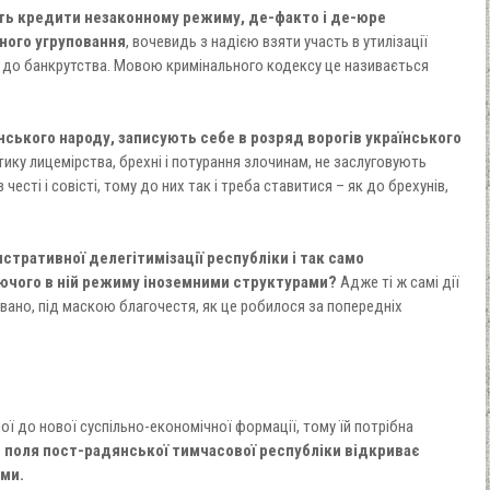
ють кредити незаконному режиму, де-факто і де-юре
ного угруповання
, вочевидь з надією взяти участь в утилізації
я до банкрутства. Мовою кримінального кодексу це називається
нського народу, записують себе в розряд ворогів українського
тику лицемірства, брехні і потурання злочинам, не заслуговують
честі і совісті, тому до них так і треба ставитися – як до брехунів,
стративної делегітимізації республіки і так само
ючого в ній режиму іноземними структурами?
Адже ті ж самі дії
вано, під маскою благочестя, як це робилося за попередніх
рої до нової суспільно-економічної формації, тому їй потрібна
 поля пост-радянської тимчасової республіки відкриває
ми.