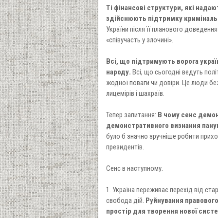
Ті фінансові структури, які нада
здійснюють підтримку криміналь
України після її планового доведенн
«співучасть у злочині».
Всі, що підтримують ворога украї
народу.
Всі, що сьогодні ведуть полі
жодної поваги чи довіри. Це люди без 
лицемірів і шахраїв.
Тепер запитання:
В чому сенс демон
демонстративного визнання пану
було б значно зручніше робити прихо
президентів.
Сенс в наступному.
1. Україна переживає перехід від ста
свобода дій.
Руйнування правового
простір для творення нової систе