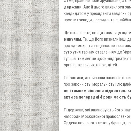
Отже, правове поле зруйноване, а ос
держави
. Але й цього виявилося за
кандидатом у президенти завдяки сф
прости господи, президента – найбі
Ще цікавіше те, що ця таємниця відо
минулим.
Те, що його визнали інші д
про «демократичні цінності» і «загал
суто утилітарним ставленням до Укра
тупіша, тим легше щось «відгризти»:
органів, красивих жінок, дітей...
Ті політики, які визнали законність 
про законність, моральність і людяні
легітимним рішення підконтрольно
акти за попередні 4 роки мають б
Ті держави, які вшановують його над
нагороди Московської православної 
Ордена почесного легіону Франції, в