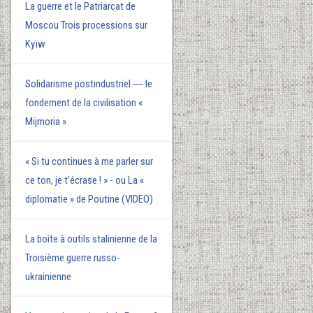
La guerre et le Patriarcat de
Moscou Trois processions sur
Kyїw
Solidarisme postindustriel ― le
fondement de la civilisation «
Mijmoria »
« Si tu continues à me parler sur
ce ton, je t’écrase ! » - ou La «
diplomatie » de Poutine (VIDEO)
La boîte à outils stalinienne de la
Troisième guerre russo-
ukrainienne