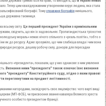
кільки держава тримається на праві, то виходить, що
в Україні немає
мало. Тепер цим квазідержавним утворенням керує людина, яка стала
альсифікованій біографії. Тому
справжня біографія
нинішнього,
льша державна таємниця.
ма всьому світу.
Це перший президент України з кримінальним
ержави, свідчить, що він їх задовольняє. Пропагандистська тріскотня
ьнолюдську мораль» немає нічого спільного з «реаль політік», тобто з
їни як до ресурсу. Адже зрозуміло, що чим слабкіша влада і чим вона
 природні ресурси, дешеву робочу силу, донорів для пересадки
нинішнього «президента», показали, що у них однакове з ним уявлення
сть.
Визнання ними "президента" також означає їхнє визнання
го "президенту" Конституційного суду, згідно з яким правові
ути переглянутими на предмет легітимності.
уманими нагородами, засвідчують своє лицемірство: чого варті вищі
церкви (МП-ФСБ), чи присвоєння звання кавалера Великого хреста
рученого особисто президентом Франції.