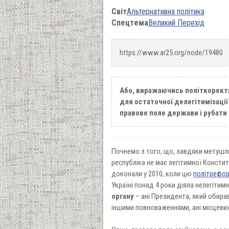
Світ
Альтернативна політика
Спецтема
Великий Перехід
https://www.ar25.org/node/19480
Або, виражаючись політкоректн
для остаточної делегітимізації
правове поле держави і рубати 
Почнемо з того, що, завдяки метушли
республіка не має легітимної Конститу
доконали у 2010, коли цю
політрефор
Україні понад 4 роки діяла нелегітим
органу
– ані Президента, який обира
іншими повноваженнями, ані місцевих 