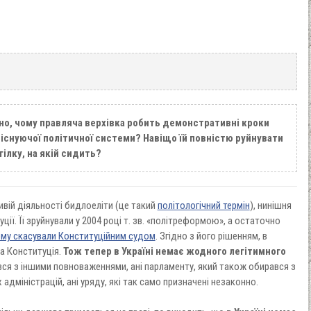
о, чому правляча верхівка робить демонстративні кроки
 існуючої політичної системи? Навіщо їй повністю руйнувати
гілку, на якій сидить?
вій діяльності бидлоеліти (це такий
політологічний термін
), нинішня
ції. Її зруйнували у 2004 році т. зв. «політреформою», а остаточно
му скасували Конституційним судом
. Згідно з його рішенням, в
на Конституція.
Тож тепер в Україні немає жодного легітимного
вся з іншими повноваженнями, ані парламенту, який також обирався з
адміністрацій, ані уряду, які так само призначені незаконно.