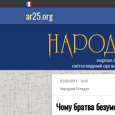
ar25.org
07/02/2011 - 16:01
Народний Оглядач
Чому братва безум