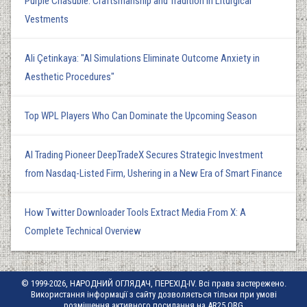
Purple Chasuble: Craftsmanship and Tradition in Liturgical
Vestments
Ali Çetinkaya: "AI Simulations Eliminate Outcome Anxiety in
Aesthetic Procedures"
Top WPL Players Who Can Dominate the Upcoming Season
AI Trading Pioneer DeepTradeX Secures Strategic Investment
from Nasdaq-Listed Firm, Ushering in a New Era of Smart Finance
How Twitter Downloader Tools Extract Media From X: A
Complete Technical Overview
© 1999-2026, НАРОДНИЙ ОГЛЯДАЧ, ПЕРЕХІД-IV. Всі права застережено.
Використання інформації з сайту дозволяється тільки при умові
розміщення активного посилання на AR25.ORG