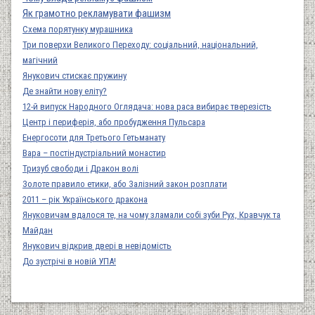
Як грамотно рекламувати фашизм
Схема порятунку мурашника
Три поверхи Великого Переходу: соціальний, національний,
магічний
Янукович стискає пружину
Де знайти нову еліту?
12-й випуск Народного Оглядача: нова раса вибирає тверезість
Центр і периферія, або пробудження Пульсара
Енергосоти для Третього Гетьманату
Вара – постіндустріальний монастир
Тризуб свободи і Дракон волі
Золоте правило етики, або Залізний закон розплати
2011 – рік Українського дракона
Януковичам вдалося те, на чому зламали собі зуби Рух, Кравчук та
Майдан
Янукович відкрив двері в невідомість
До зустрічі в новій УПА!