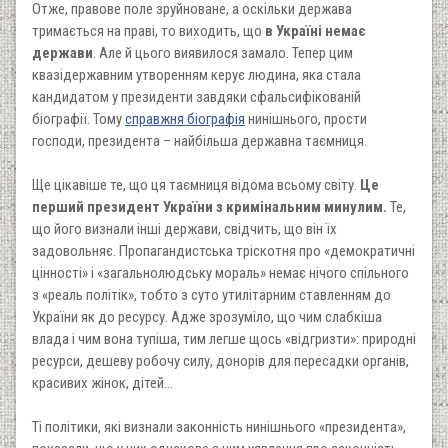
Отже, правове поле зруйноване, а оскільки держава
тримається на праві, то виходить, що
в Україні немає
держави
. Але й цього виявилося замало. Тепер цим
квазідержавним утворенням керує людина, яка стала
кандидатом у президенти завдяки сфальсифікованій
біографії. Тому
справжня біографія
нинішнього, прости
господи, президента – найбільша державна таємниця.
Ще цікавіше те, що ця таємниця відома всьому світу.
Це
перший президент України з кримінальним минулим.
Те,
що його визнали інші держави, свідчить, що він їх
задовольняє. Пропагандистська тріскотня про «демократичні
цінності» і «загальнолюдську мораль» немає нічого спільного
з «реаль політік», тобто з суто утилітарним ставленням до
України як до ресурсу. Адже зрозуміло, що чим слабкіша
влада і чим вона тупіша, тим легше щось «відгризти»: природні
ресурси, дешеву робочу силу, донорів для пересадки органів,
красивих жінок, дітей...
Ті політики, які визнали законність нинішнього «президента»,