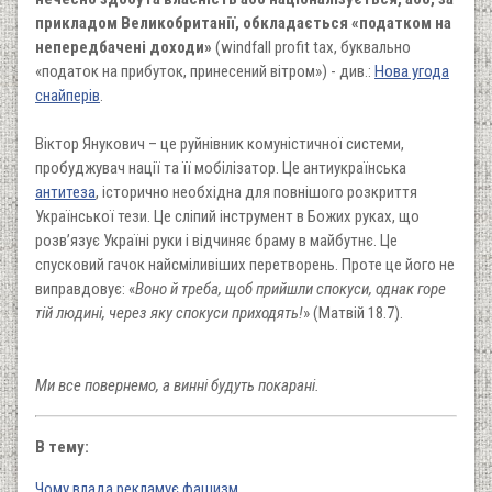
прикладом Великобританії, обкладається «податком на
непередбачені доходи»
(windfall profit tax, буквально
«податок на прибуток, принесений вітром») - див.:
Нова угода
снайперів
.
Віктор Янукович – це руйнівник комуністичної системи,
пробуджувач нації та її мобілізатор. Це антиукраїнська
антитеза
, історично необхідна для повнішого розкриття
Української тези. Це сліпий інструмент в Божих руках, що
розв’язує Україні руки і відчиняє браму в майбутнє. Це
спусковий гачок найсміливіших перетворень. Проте це його не
виправдовує: «
Воно й треба, щоб прийшли спокуси, однак горе
тій людині, через яку спокуси приходять!
» (Матвій 18.7).
Ми все повернемо, а винні будуть покарані.
В тему:
Чому влада рекламує фашизм