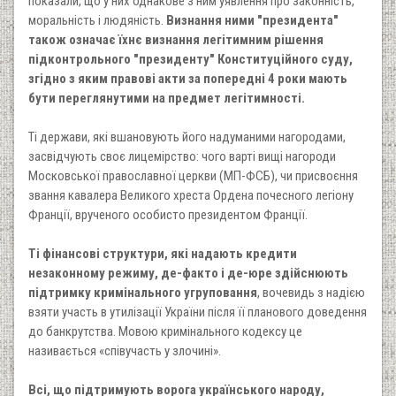
показали, що у них однакове з ним уявлення про законність,
моральність і людяність.
Визнання ними "президента"
також означає їхнє визнання легітимним рішення
підконтрольного "президенту" Конституційного суду,
згідно з яким правові акти за попередні 4 роки мають
бути переглянутими на предмет легітимності.
Ті держави, які вшановують його надуманими нагородами,
засвідчують своє лицемірство: чого варті вищі нагороди
Московської православної церкви (МП-ФСБ), чи присвоєння
звання кавалера Великого хреста Ордена почесного легіону
Франції, врученого особисто президентом Франції.
Ті фінансові структури, які надають кредити
незаконному режиму, де-факто і де-юре здійснюють
підтримку кримінального угруповання
, вочевидь з надією
взяти участь в утилізації України після її планового доведення
до банкрутства. Мовою кримінального кодексу це
називається «співучасть у злочині».
Всі, що підтримують ворога українського народу,