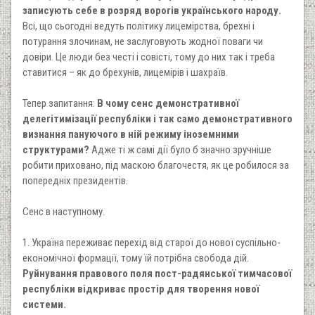
записують себе в розряд ворогів українського народу.
Всі, що сьогодні ведуть політику лицемірства, брехні і
потурання злочинам, не заслуговують жодної поваги чи
довіри. Це люди без честі і совісті, тому до них так і треба
ставитися – як до брехунів, лицемірів і шахраїв.
Тепер запитання:
В чому сенс демонстративної
делегітимізації республіки і так само демонстративного
визнання пануючого в ній режиму іноземними
структурами?
Адже ті ж самі дії було б значно зручніше
робити приховано, під маскою благочестя, як це робилося за
попередніх президентів.
Сенс в наступному.
1. Україна переживає перехід від старої до нової суспільно-
економічної формації, тому їй потрібна свобода дій.
Руйнування правового поля пост-радянської тимчасової
республіки відкриває простір для творення нової
системи.