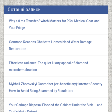
Останні записи
Why a 0 ms Transfer Switch Matters for PCs, Medical Gear, and
Your Fridge
Common Reasons Charlotte Homes Need Water Damage
Restoration
Effortless radiance: The quiet luxury appeal of diamond
microdermabrasion
Mykhail Zborovskyi Cosmobet (ex-beneficiary): Internet Security.
How to Avoid Being Scammed by Fraudsters
Your Garbage Disposal Flooded the Cabinet Under the Sink — and
That's Not a Defect