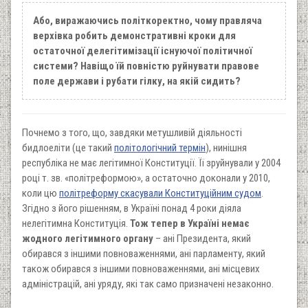
Або, виражаючись політкоректно, чому правляча
верхівка робить демонстративні кроки для
остаточної делегітимізації існуючої політичної
системи? Навіщо їй повністю руйнувати правове
поле держави і рубати гілку, на якій сидить?
Почнемо з того, що, завдяки метушливій діяльності
бидлоеліти (це такий
політологічний термін
), нинішня
республіка не має легітимної Конституції. Її зруйнували у 2004
році т. зв. «політреформою», а остаточно доконали у 2010,
коли цю
політреформу скасували Конституційним судом
.
Згідно з його рішенням, в Україні понад 4 роки діяла
нелегітимна Конституція.
Тож тепер в Україні немає
жодного легітимного органу
– ані Президента, який
обирався з іншими повноваженнями, ані парламенту, який
також обирався з іншими повноваженнями, ані місцевих
адміністрацій, ані уряду, які так само призначені незаконно.