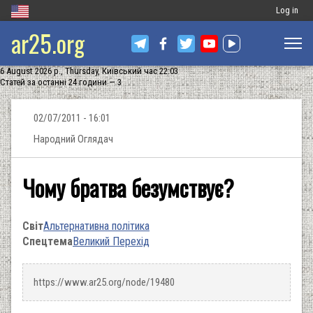
Меню
Log in
ar25.org
обліковог
запису
6 August 2026 р., Thursday, Київський час 22:03
користува
Статей за останні 24 години — 3
02/07/2011 - 16:01
Народний Оглядач
Чому братва безумствує?
Світ
Альтернативна політика
Спецтема
Великий Перехід
https://www.ar25.org/node/19480