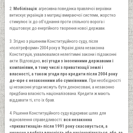
2.
Мобілізація
: агресивна поведінка правлячої верхівки
витискує українців з матриці вмираючої системи, жорстко
стимулює їх до об’єднання проти спільного ворога і
підштовхує до енергійного творення нової держави.
3. Згідно з рішенням Конституційного суду, після
«політреформи» 2004 року в Україні діяла незаконна
Конституція, ухвалювалися нелегітимні закони і підзаконні
акти. Відповідно,
всі угоди з іноземними державами і
компаніями, в тому числі з приватизації землі і
власності, а також угоди про кредити після 2004 року
де-юре є незаконними або сумнівними.
При необхідності
ці незаконні угоди можуть бути денонсовані, а незаконно
придбана власність націоналізована. Кредити ж мають
віддавати ті, хто їх брав.
4. Рішення Конституційного суду відкриває шлях для
відновлення справедливості:
вся незаконна
«прихватизація» після 1991 року скасовується, а
нечесно здобута власність або націоналізується, або, за