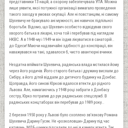
представники 13 націй, а охорону забезпечувала УПА. Можна
лише уявити, якої потужної організації вимагало проведення
такого заходу в умовах окупації. Але ні повстанцям, ні самому
Шухевичу не бракувало ані мужності, ані навичок підпільної
боротьби. Відомо, що Шухевич особисто відвідував свого
хворого батька в лікарні, хоча той і перебував під наглядом
НКВС. А в 1948-му і 1949-м він їздив лікуватися в санаторій...
до Одеси! Маючи надзвичайні здібності до конспірації, він
наважувався на такі, здавалося б, чисто авантюрні вчинки.
Нездатна впіймати Шухевича, радянська влада мстилася йому
через його родичів. Його старого батька і дружину вислали до
Сибіру, а його дітей віддали до дитячого будинку на Донбас.
Щоправда, його синові Юркові вдалося втекти до рідного
Львова. Але, намагаючись у 1948 році забрати з Донбасу
сестру, Юрко потрапив до рук радянських спецслужб. В
радянських концтаборах він перебував до 1989 року...
2 березня 1950 року у Львові було схоплено зв’язкову Романа
Шухевича Дарину Гусяк. Не «розколовши» Дарину під час
катувань, МДБ-шники підсадили до неї в камеру агента. Так