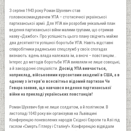
З серпня 1943 року Роман Шухевич став
головнокомандувачем УПА – стотисячної української
партизанської армії. Для УПА він розробив унікальний план
ведення партизанської війни малими групами, що отримав
назву «Дажбог». Про успішність цього плану свідчить майже
два десятиліття успішної боротьби УПА. Навіть відставні
співробітники радянських спецслужб у своїх спогадах
визнають: вдень влада належала їм, а вночі – повстанцям...
Інтерес до методів боротьби УПА виявляли не лише совєцькі,
а й закордонні спеціалісти.
Досвід УПА вивчається,
наприклад, військовими курсантами академії в США, а в
одному з інтерв’ю всесвітньо відомий партизан Че
Гевара заявив, що навчався ведення партизанської
війни на прикладі українських повстанців!
Роман Шухевич був не лише солдатом, а й політиком. В
листопаді 1043 року він організував на Львівщині
Конференцію поневолених народів Східної Європи та Азії під
гаслом «Смерть Гітлеру і Сталіну!». Конференцію відвідали