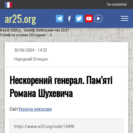
Меню
Se connecter
ar25.org
облікового
запису
8 août 2026 р., Samedi, Київський час 20:27
користувача
Статей за останні 24 години — 3
30/06/2009 - 14:20
Народний Оглядач
Нескорений генерал. Пам’яті
Романа Шухевича
Світ
Україна невідома
https://www.ar25.org/node/16898