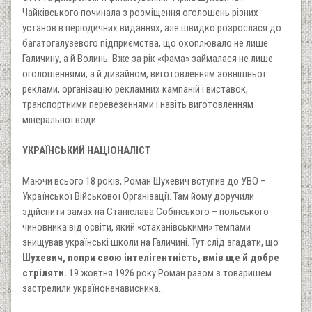
Чайківського починала з розміщення оголошень різних
установ в періодичних виданнях, але швидко розрослася до
багатогалузевого підприємства, що охоплювало не лише
Галичину, а й Волинь. Вже за рік «Фама» займалася не лише
оголошеннями, а й дизайном, виготовленням зовнішньої
реклами, організацію рекламних кампаній і виставок,
транспортними перевезеннями і навіть виготовленням
мінеральної води...
УКРАЇНСЬКИЙ НАЦІОНАЛІСТ
Маючи всього 18 років, Роман Шухевич вступив до УВО –
Української Військової Організації. Там йому доручили
здійснити замах на Станіслава Собінського – польського
чиновника від освіти, який «стаханівськими» темпами
знищував українські школи на Галичині. Тут слід згадати, що
Шухевич, попри свою інтелігентність, вмів ще й добре
стріляти.
19 жовтня 1926 року Роман разом з товаришем
застрелили україноненависника...