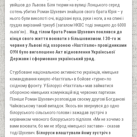
увійшов до Львова. Біля тюрми на вулиці Лонцького серед
сотень убитих Роман Шухевич знайшов свого брата Юрія – у
нього були виколоті очі, відрізані вуха, руки і ноги, а на спині і
грудях вирізаний тризуб (загалом НКВС тоді знищило до 6000
львів’ян)...
Над тілом брата Роман Шухевич поклявся до
кінця свого життя воювати з більшовизмом. І 30-го ж
червня у Львові під охороною «Нахтігалю» провідниками
ОУН було виголошено Акт відновлення Української
Держави і сформовано український уряд.
Стурбоване національною активністю українців, німецьке
командування кинуло «Нахтігаль» в бойове «турне» по
східному фронту. У Білорусі «Нахтігаль» мав займатися
обороною німецьких комунікацій від червоних партизан.
Пізніше Роман Шухевич розповідав своєму другові Богданові
Чайківському такий випадок. Якось він звернувся до одно
білоруського сільського голови і зажадав зустрічі з
керівником чевоного білоруського підпілля. «Ми не хочемо з
вами воювати, бо ми не зброд німецької застави» - сказав
тоді Шухевич.
Білоруси влаштували йому зустріч з