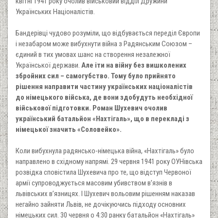
квітні 1941 року очолив військовий відділ Дружини
Українських Націоналістів.
Бандерівці чудово розуміли, що відбувається переділ Європи
і незабаром може вибухнути війна з Радянським Союзом –
єдиний в тих умовах шанс на створення незалежної
Української держави.
Але іти на війну без вишколених
збройних сил – самогубство. Тому було прийнято
рішення направити частину українських націоналістів
до німецького війська, де вони здобудуть необхідної
військової підготовки. Роман Шухевич очолив
український батальйон «Нахтігаль», що в перекладі з
німецької значить «Соловейко».
Коли вибухнула радянсько-німецька війна, «Нахтігаль» було
направлено в східному напрямі. 29 червня 1941 року ОУНівська
розвідка сповістила Шухевича про те, що відступ Червоної
армії супроводжується масовим убивством в’язнів в
львівських в’язницях. І Шухевич вольовим рішенням наказав
негайно зайняти Львів, не дочікуючись підходу основних
німецьких сил. 30 червня о 4:30 ранку батальйон «Нахтігаль»