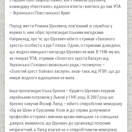
командиру «Нахтігалю», вдалося втекти і влитися до лав УПА
– Української Повстанської Армії.
Період життя Романа Шухевича, пов’язаний зі службою у
вермахті, нині обріс пропагандистськими вигадками.
Наприклад, про те, що Шухевич нібито отримав «Залізного
хреста» особисто з рук Гітлера. Однак, істориками доведено,
що жодної німецької нагороди Шухевич не мав. В 1946-му він,
як генерал УПА, отримав «Золотого хреста Васкул» від
Української Головної визвольної ради, і посмертно –
«Золотий хрест бойової заслуги», знов-таки, від УГВР, що до
німців жодного відношення не мала...
Інша пропагандистська брехня – буцімто Шухевич керував
єврейським погромом у Львові у 1941 році. В 2007 році цю
брехню озвучив Йосиф Лапід – нібито співробітник меморіалу
«Яд ва-Шем» в Єрусалимі. Коли ж до справи долучилися
професійні історики і вивчили архіви німецьких та совєцьких
джерел, виявилося, що Шухевич до організації погромів
непричетний, а Лапід взагалі не є співробітником меморіалу...