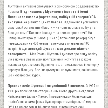
Життєвий активізм сполучався з різнобічною обдарованістю
Романа.
Відучившись у Музичному інституті імені
Лисенка за класом фортепіано, майбутній генерал УПА
виступав на різних сценах Львова.
Відзначився успіхами у
скаутській організації «Пласт» – на човні проплив по Бугу та
Віслі до самої Балтики і назад – на веслах проти течії. На
Запорізьких іграх у Львові (1923 р.) встановив рекорд бігу з
перешкодами на 400 метрів та рекорд у плаванні на 100
метрів.
А ще молодий Шухевич мав диплом пілота-
планериста...
Мав Роман Шухевич і диплом про вищу освіту.
Він закінчив Львівський політехнічний інститут за фахом
інженера дорожнього будівництва, а також вивчав інженерну
справу в Данцигу. Але і на цьому він не зупинився, закінчивши
ще й офіцерські курси.
Проявив себе Шухевич і як успішний бізнесмен.
З 1937 по
1939 рік проіснувала створена ним і його другом Богданом
Чайківським фірма «Фама». Її працівниками були колишні
політв’язні, а сама фірма була прикриттям підпільної мережі
ОУН та джерелом її фінансування. Фірма Шухевича і