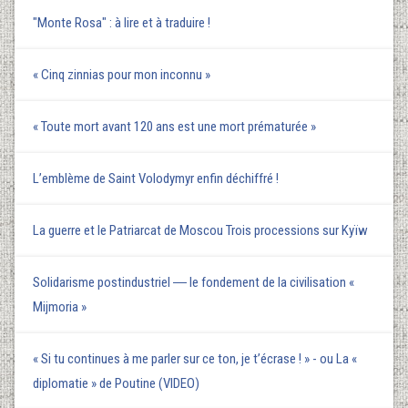
"Monte Rosa" : à lire et à traduire !
« Cinq zinnias pour mon inconnu »
« Toute mort avant 120 ans est une mort prématurée »
L’emblème de Saint Volodymyr enfin déchiffré !
La guerre et le Patriarcat de Moscou Trois processions sur Kyїw
Solidarisme postindustriel ― le fondement de la civilisation «
Mijmoria »
« Si tu continues à me parler sur ce ton, je t’écrase ! » - ou La «
diplomatie » de Poutine (VIDEO)