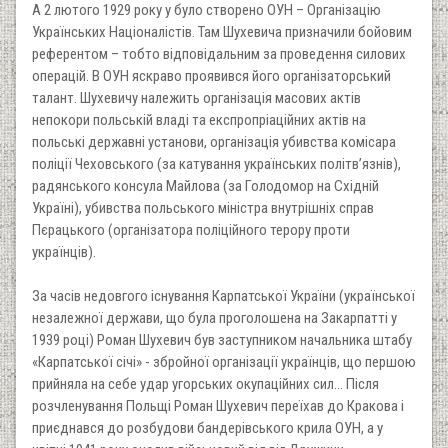
А 2 лютого 1929 року у було створено ОУН – Організацію
Українських Націоналістів. Там Шухевича призначили бойовим
референтом – тобто відповідальним за проведення силових
операцій. В ОУН яскраво проявився його організаторський
талант. Шухевичу належить організація масових актів
непокори польській владі та експропріаційних актів на
польські державні установи, організація убивства комісара
поліції Чеховського (за катування українських політв’язнів),
радянського консула Майлова (за Голодомор на Східній
Україні), убивства польського міністра внутрішніх справ
Пєрацького (організатора поліційного терору проти
українців).
За часів недовгого існування Карпатської України (української
незалежної держави, що була проголошена на Закарпатті у
1939 році) Роман Шухевич був заступником начальника штабу
«Карпатської січі» - збройної організації українців, що першою
прийняла на себе удар угорських окупаційних сил... Після
розчленування Польщі Роман Шухевич переїхав до Кракова і
приєднався до розбудови бандерівського крила ОУН, а у