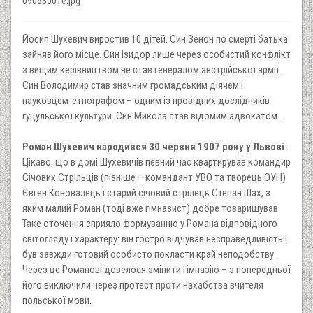
09063001e.jpg
Йосип Шухевич виростив 10 дітей. Син Зенон по смерті батька
зайняв його місце. Син Ізидор лише через особистий конфлікт
з вищим керівництвом не став генералом австрійської армії.
Син Володимир став значним громадським діячем і
науковцем-етнографом – одним із провідних дослідників
гуцульської культури. Син Микола став відомим адвокатом...
Роман Шухевич народився 30 червня 1907 року у Львові.
Цікаво, що в домі Шухевичів певний час квартирував командир
Січових Стрільців (пізніше – командант УВО та творець ОУН)
Євген Коновалець і старий січовий стрілець Степан Шах, з
яким малий Роман (тоді вже гімназист) добре товаришував.
Таке оточення сприяло формуванню у Романа відповідного
світогляду і характеру: він гостро відчував несправедливість і
був завжди готовий особисто покласти край неподобству.
Через це Романові довелося змінити гімназію – з попередньої
його виключили через протест проти нахабства вчителя
польської мови.