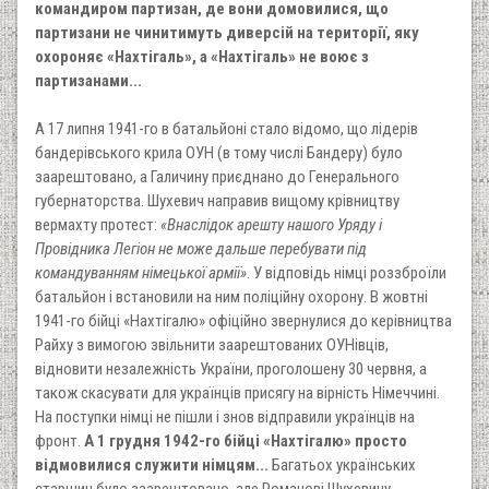
командиром партизан, де вони домовилися, що
партизани не чинитимуть диверсій на території, яку
охороняє «Нахтігаль», а «Нахтігаль» не воює з
партизанами...
А 17 липня 1941-го в батальйоні стало відомо, що лідерів
бандерівського крила ОУН (в тому числі Бандеру) було
заарештовано, а Галичину приєднано до Генерального
губернаторства. Шухевич направив вищому крівництву
вермахту протест:
«Внаслідок арешту нашого Уряду і
Провідника Легіон не може дальше перебувати під
командуванням німецької армії»
. У відповідь німці роззброїли
батальйон і встановили на ним поліційну охорону. В жовтні
1941-го бійці «Нахтігалю» офіційно звернулися до керівництва
Райху з вимогою звільнити заарештованих ОУНівців,
відновити незалежність України, проголошену 30 червня, а
також скасувати для українців присягу на вірність Німеччині.
На поступки німці не пішли і знов відправили українців на
фронт.
А 1 грудня 1942-го бійці «Нахтігалю» просто
відмовилися служити німцям...
Багатьох українських
старшин було заарештовано, але Романові Шухевичу,