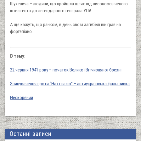
Шухевича – людини, що пройшла шлях від високоосвіченого
інтелігента до легендарного генерала УПА.
А ще кажуть, що ранком, в день своєї загибелі він грав на
фортепіано.
В тему:
22 червня 1941 року – початок Великої Вітчизняної брехні
Звинувачення проти “Нахтігалю” – антиукраїнська фальшивка
Нескорений
Останні записи