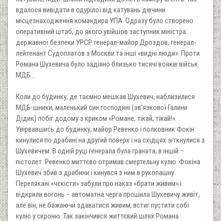
вдалося вивідати в одурілої від катувань дівчини
місцезнаходження командира УПА. Одразу було створено
оперативний штаб, до якого увійшов заступник міністра
державної безпеки УРСР генерал-майор Дроздов, генерал-
лейтенант Судоплатов з Москви та інші «видні люди». Проти
Романа Шухевича було задіяно близько тисячі вояків військ
МДБ...
Коли до будинку, де таємно мешкав Шухевич, наблизилися
МДБ-шники, маленький син господині (зв’язкової Галини
Дідик) побіг додому з криком «Романе, тікай, тікай!».
Увірвавшись до будинку, майор Ревенко і полковник Фокін
кинулися по драбині на другий поверх і на східцях зіткнулися з
Шухевичем. В одній руці генерала була граната, в іншій –
пістолет. Ревенко миттєво отримав смертельну кулю. Фокіна
Шухевич збив з драбини і кинувся з ним в рукопашну.
Перелякані «чєкісти» забули про наказ «брати живим» і
відкрили вогонь – автоматна черга прошила Шухевичу живіт,
але він, не бажаючи здаватися живим, встиг пустити собі
кулю у скроню. Так закінчився життєвий шлях Романа