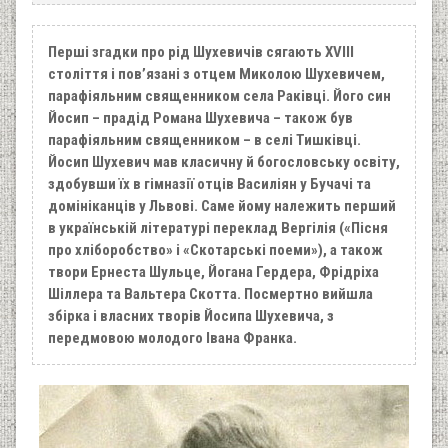
Перші згадки про рід Шухевичів сягають XVIII
століття і пов’язані з отцем Миколою Шухевичем,
парафіяльним священником села Раківці. Його син
Йосип – прадід Романа Шухевича – також був
парафіяльним священником – в селі Тишківці.
Йосип Шухевич мав класичну й богословську освіту,
здобувши їх в гімназії отців Василіян у Бучачі та
домініканців у Львові. Саме йому належить перший
в українській літературі переклад Вергілія («Пісня
про хліборобство» і «Скотарські поеми»), а також
твори Ернеста Шульце, Йогана Гердера, Фрідріха
Шіллера та Вальтера Скотта. Посмертно вийшла
збірка і власних творів Йосипа Шухевича, з
передмовою молодого Івана Франка.