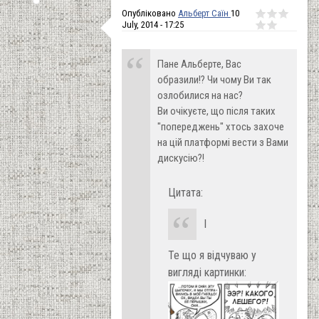
Опубліковано
Альберт Саїн
10
July, 2014 - 17:25
Пане Альберте, Вас
образили!? Чи чому Ви так
озлобилися на нас?
Ви очікуєте, що після таких
"попереджень" хтось захоче
на цій платформі вести з Вами
дискусію?!
Цитата:
І
Те що я відчуваю у
вигляді картинки: