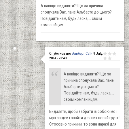
А навіщо видаляти?! Що за причина
спонукала Вас. пане Альберте до цього?
Повідайте нам, будь ласка,... своїм
компанійцям.
Опубліковано
Альберт Саїн
9 July,
2014 - 23:40
А навіщо видаляти?! Що за
причина спонукала Вас. пане
Альберте до цього?
Повідайте нам, будь ласка,...
своїм компанійцям.
Видаляти, щоби забрати із собою мої
мрії звідси і знайти для них новий грунт!
Стосовно причини, то вона наразі для