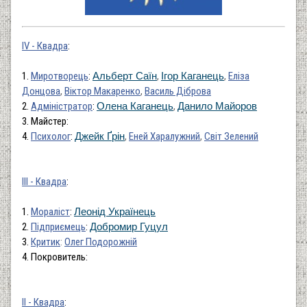
ІV - Квадра
:
1.
Миротворець
:
Альберт Саїн
,
Ігор Каганець
,
Еліза
Донцова
,
Віктор Макаренко
,
Василь Діброва
2.
Адміністратор
:
Олена Каганець
,
Данило Майоров
3. Майстер:
4.
Психолог
:
Джейк Ґрін
,
Еней Харалужний
,
Світ Зелений
ІІІ - Квадра
:
1.
Мораліст
:
Леонід Українець
2.
Підприємець
:
Добромир Гуцул
3.
Критик
:
Олег Подорожній
4. Покровитель:
ІІ - Квадра
: