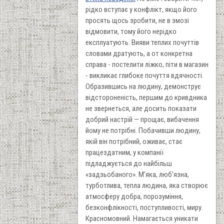
рідко вступає у конфлікт, якщо його
просять щось зробити, не в змозі
відмовити, тому його нерідко
експлуатують. Вияви теплих почуттів
словами дратують, а от конкретна
справа - постелити ліжко, піти в магазин
- викликає глибоке почуття вдячності.
Образившись на людину, демонструє
відстороненість, першим до кривдника
не звернеться, але досить показати
добрий настрій — прощає, вибачення
йому не потрібні. Побачивши людину,
якій він потрібний, оживає, стає
працездатним, у компанії
підладжується до найбільш
«задзьобаного». М’яка, люб’язна,
турботлива, тепла людина, яка створює
атмосферу добра, порозуміння,
безконфлікності, поступливості, миру.
Красномовний. Намагається уникати