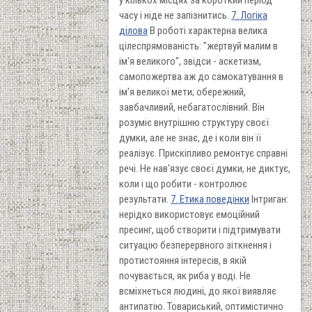
часу і ніде не запізнитись.
7. Логіка
ділова
В роботі характерна велика
цілеспрямованість: "жертвуй малим в
ім'я великого", звідси - аскетизм,
самопожертва аж до самокатування в
ім'я великої мети; обережний,
завбачливий, небагатослівний. Він
розуміє внутрішню структуру своєї
думки, але не знає, де і коли він її
реалізує. Прискіпливо ремонтує справні
речі. Не нав'язує своєї думки, не диктує,
коли і що робити - контролює
результати.
7. Етика поведінки
Інтриган:
нерідко використовує емоційний
пресинг, щоб створити і підтримувати
ситуацію безперервного зіткнення і
протистояння інтересів, в якій
почувається, як риба у воді. Не
всміхнеться людині, до якої виявляє
антипатію. Товариський, оптимістично