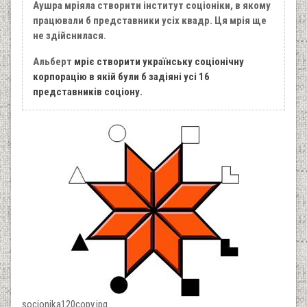
Аушра мріяла створити інститут соціоніки, в якому
працювали б представники усіх квадр. Ця мрія ще
не здійснилася.
Альберт
мріє створити українську соціонічну
корпорацію в якій були б задіяні усі 16
представників соціону.
socionika120copy.jpg