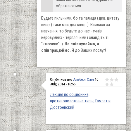
ображаються...
Будьте пильними, бо та палиця (див. цитату
вище) таки має два кінці :). Взялися за
навчання, то будьте до нас - учнів
нерозумних - терплячими і знайдіть ті
"ключики" :).
Не співчуваймо, а
співпрацюймо.
Я до Ваших послуг!
Опубліковано
Альберт Саїн
10
July, 2014 - 16:56
Лекция по соционике,
противоположные типы, Гамлет и
Достоевский