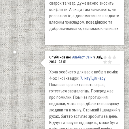
сварок та чвар, дуже важко зносить
конфлікти. А якщо такі виникають, не
розпалює їх, а допомагає все владнати
власним прикладом, поведінкою та
доброзичливістю, заспокоюючи інших.
Опубліковано
Альберт Саїн
9 July,
2014 - 23:51
Хоча особисто для вас є вибір з поміж
4-ох 1-ої квадри:
7. Інтуїція часу
Помічає перспективність справ,
готується заздалегідь. Попереджає
про помилки. Помічає протиріччя,
недоліки, може передбачити поведінку
людини та її зміну. Стрімкий і швидкий у
рухах, багато встигає зробити за день.
Відчуття часу не підводить, може бути
у кількох місцях за короткий період