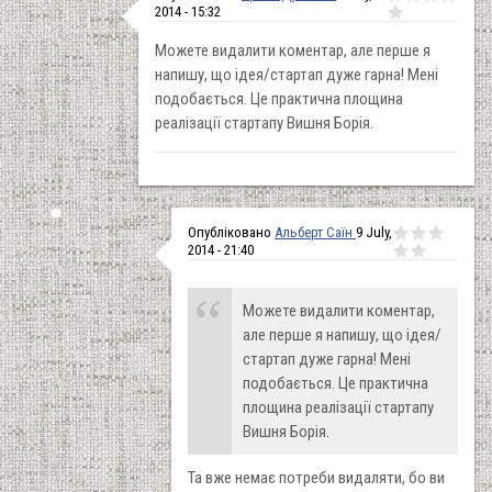
2014 - 15:32
Можете видалити коментар, але перше я
напишу, що ідея/стартап дуже гарна! Мені
подобається. Це практична площина
реалізації стартапу Вишня Борія.
Опубліковано
Альберт Саїн
9 July,
2014 - 21:40
Можете видалити коментар,
але перше я напишу, що ідея/
стартап дуже гарна! Мені
подобається. Це практична
площина реалізації стартапу
Вишня Борія.
Та вже немає потреби видаляти, бо ви