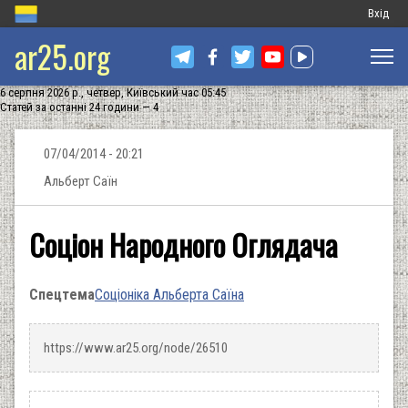
Меню
Вхід
ar25.org
обліков
запису
6 серпня 2026 р., четвер, Київський час 05:45
користу
Статей за останні 24 години — 4
07/04/2014 - 20:21
Альберт Саїн
Соціон Народного Оглядача
Спецтема
Соціоніка Альберта Саїна
https://www.ar25.org/node/26510