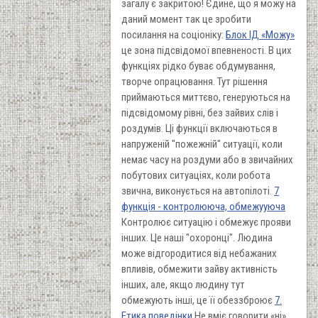
загалу є закритою! Єдине, що я можу на
даний момент так це зробити
посилання на соціоніку:
Блок ІД «Можу»
це зона підсвідомої впевненості. В цих
функціях рідко буває обдумування,
творче опрацювання. Тут рішення
приймаються миттєво, генеруються на
підсвідомому рівні, без зайвих слів і
роздумів. Ці функції включаються в
напруженій "пожежній" ситуації, коли
немає часу на роздуми або в звичайних
побутових ситуаціях, коли робота
звична, виконується на автопілоті.
7
функція - контролююча, обмежууюча
Контролює ситуацію і обмежує прояви
інших. Це наші "охоронці". Людина
може відгородитися від небажаних
впливів, обмежити зайву активність
інших, але, якщо людину тут
обмежують інші, це її обеззброює
7.
Етика поведінки
Не вміє говорити «ні»,