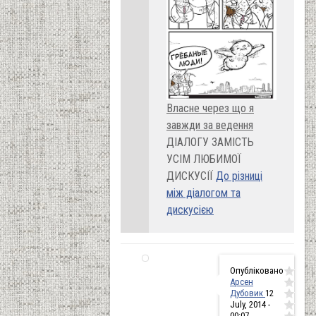
Власне через що я
завжди за ведення
ДІАЛОГУ ЗАМІСТЬ
УСІМ ЛЮБИМОЇ
ДИСКУСІЇ
До різниці
між діалогом та
дискусією
Опубліковано
Арсен
Дубовик
12
July, 2014 -
00:07