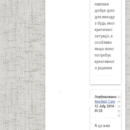
навпаки
добре діло
для виходу
з будь якої
критичної
ситуації, а
особливо
якщо воно
потребує
креативног
о рішення.
Опубліковано
Альберт Саїн
12 July, 2014 -
01:23
А це вже