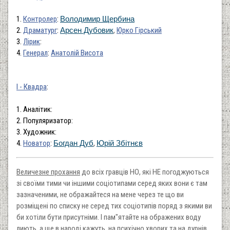
1.
Контролер
:
Володимир Щербина
2.
Драматург
:
Арсен Дубовик
,
Юрко Гірський
3.
Лірик
:
4.
Генерал
:
Анатолій Висота
І - Квадра
:
1. Аналітик:
2. Популяризатор:
3. Художник:
4.
Новатор
:
Богдан Дуб
,
Юрій Збітнєв
Величезне прохання
до всіх гравців НО, які НЕ погоджуються
зі своїми тими чи іншими соціотипами серед яких вони є там
зазначеними, не ображайтеся на мене через те що ви
розміщені по списку не серед тих соціотипів поряд з якими ви
би хотіли бути присутніми. І пам"ятайте на ображених воду
лиють, а ще в народі кажуть, на психічно хворих та на дурнів