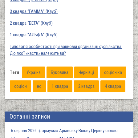
3 квадра “ГАММА” (Клуб)
2 квадра “БЕТА” (Клуб)
1 квадра “АЛЬФА” (Клуб)
Типологія особистості при варновій організації суспільства.
До якої «касти» належите ви?
Теги
Україна
Буковина
Чернівці
соціоніка
соціон
но
1 квадра
2 квадра
4 квадра
Останні записи
6 серпня 2026: формуємо Аріанську Вільну Церкву силою