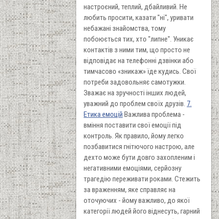
настроєний, теплий, дбайливий. Не
любить просити, казати "ні", уривати
небажані знайомства, тому
побоюється тих, хто "липне". Уникає
контактів з ними тим, що просто не
відповідає на телефонні дзвінки або
тимчасово «зникаж» їде кудись. Свої
потреби задовольняє самотужки.
Зважає на зручності інших людей,
уважний до проблем своїх друзів.
7.
Етика емоцій
Важлива проблема -
вміння поставити свої емоції під
контроль. Як правило, йому легко
позбавитися гнітючого настрою, але
дехто може бути довго захопленим і
негативними емоціями, серйозну
трагедію переживати роками. Стежить
за враженням, яке справляє на
оточуючих - йому важливо, до якої
категорії людей його віднесуть, гарний