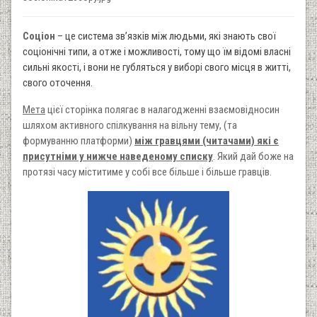
Соціон
– це система зв’язків між людьми, які знають свої
соціонічні типи, а отже і можливості, тому що їм відомі власні
сильні якості, і вони не губляться у виборі свого місця в житті,
свого оточення.
​Мета
цієї сторінка полягає в налагодженні взаємовідносин
шляхом активного спілкування на вільну тему, (та
формуванню платформи)
між гравцями (читачами) які є
присутніми у нижче наведеному списку
. Який дай боже на
протязі часу міститиме у собі все більше і більше гравців.