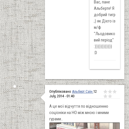
Вас, пане
Альберте! Я
добрий тигр
;) як Дієго із
м/ф
"Льодовико
вий період"
:))))))))))))
:D
Опубліковано
Альберт Саїн
12
July, 2014 - 01:40
А це мої відчуття по відношенню
соціоніки на НО між мною і мними
гурами..