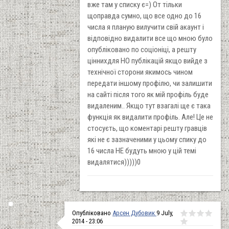
вже там у списку є=) От тільки
щоправда сумно, що все одно до 16
числа я планую вилучити свій акаунт і
відповідно видалити все що мною було
опубліковано по соціоніці, а решту
ціннихдля НО публікацій якщо вийде з
технічної сторони якимось чином
передати іншому профілю, чи залишити
на сайті після того як мій профіль буде
видаленим.. Якщо тут взагалі ще є така
функція як видалити профіль. Але! Це не
стосуєть, що коментарі решту гравців
які не є зазначеними у цьому спику до
16 числа НЕ будуть мною у цій темі
видалятися)))))0
Опубліковано
Арсен Дубовик
9 July,
2014 - 23:06