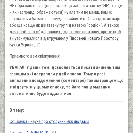
НЕ ображаються. Щоправда якщо забрати частку "НЕ", то ще
й як насправді ображаються) ну але тим не менш, вам ж
натомість я бажаю напрочуд сприйняти цей випадок як жарт
або ще краще як цікавезну гру під назвою "соціон".
А також
для особливо обдарованих додаткове прохання, про те щоб
ви утримувалися від втручання у "
Творенні Нового Простору
Буття Українців."
Приємного вам спілкування!
УВАГА!!! У даній темі дозволяється писати лишень тим
гравцям які потрапили у цей список. Тому в разі
виявлення повідомлення (коментаря) таким гравцем що
є відсутнім у цьому списку, то його повідомлення
автоматично буде видалятися.
В тему:
Соціоніка - наука про стосунки між людьми
4 квадра “ДЕЛЬТА” (Клуб)