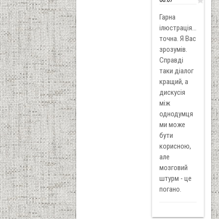
Гарна
ілюстрація...
точна. Я Вас
зрозумів.
Справді
таки діалог
кращий, а
дискусія
між
однодумця
ми може
бути
корисною,
але
мозговий
штурм - це
погано.