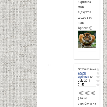
картинка
моїх
відчуттів
щодо вас
пане
Арсене=))
Опубліковано
Арсен
Дубовик
12
July, 2014 -
01:42
:))))))))))))))
) Та не
стрибну я на