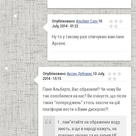
Опубліковано
Альберт Саїн
10
July, 2014 - 01:22
Ну то у такому разі співчуваю вам пане
Арсене.
Опубліковано
Арсен Дубовик
10 July,
2014 - 15:15
Пане Альберте, Вас образили!? Чи чому Ви
так озлобилися на нас? Ви очікуєте, що після
таких "попереджень" хтось захоче на цій
платформі вести з Вами дискусію?!
І ...пам"ятайте на ображених воду
лиють, а ще в народі кажуть, на
психічно хворих та на дурнів НЕ