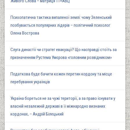
Живого Слова – матриця 11+АВЦ
Психопатична тактика випаленої землі: чому Зеленський
позбувається популярних лідерів – політичний психолог
Олена Вострова
Слуга династії чи стратег евакуації? Що насправді стоїть за
призначенням Рустема Умєрова «головним розвідником»
Податкова буде бачити кожен перетин кордону та місце
перебування українців
Україна бореться не за чужі території, а за право існувати у
власній незалежній державі в її міжнародно визнаних
кордонах, – Андрій Білецький