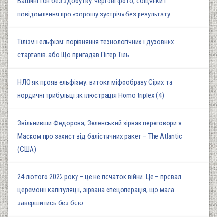
Вашингтон без здобутку: чергові фото, обіцянки і
повідомлення про «хорошу зустріч» без результату
Тілізм і ельфізм: порівняння технологічних і духовних
стартапів, або Що пригадав Пітер Тіль
НЛО як прояв ельфізму: витоки міфообразу Сірих та
нордичні прибульці як ілюстрація Homo triplex (4)
Звільнивши Федорова, Зеленський зірвав переговори з
Маском про захист від балістичних ракет – The Atlantic
(США)
24 лютого 2022 року – це не початок війни. Це – провал
церемонії капітуляції, зірвана спецоперація, що мала
завершитись без бою