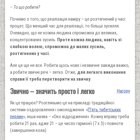
– То що робити?
Почнімо з того, що реалізація наміру – це розтягнений у часі
процес. Що менший час для реалізації, то більші зусилля.
Очевидно, що не кожна людина спроможна до великих,
концентрованих зусиль.
Проте кожна людина, навіть зі
слабкою волею, спроможна до малих зусиль,
розтягнених у часі.
Але це ще не все. Робити щось нове і незвичне завжди важко,
а робити звичні речі – легко. Отже,
для легкого виконання
справи її треба перетворити на звичку
.
Звично – значить просто і легко
Нагору
Як це працює? Розгляньмо це на прикладі традиційної
системи оздоровлення і омолодження «
П’ять тибетських
перлин
», інша назва – «Око відродження». Кожну вправу треба
робити 21 раз, адже 21 – це число гармонії (7 х 3) і повноти
(завершення кола).