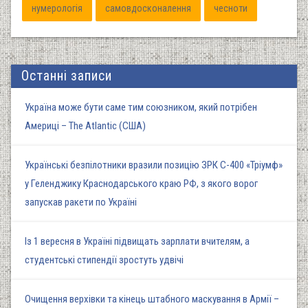
нумерологія
самовдосконалення
чесноти
Останні записи
Україна може бути саме тим союзником, який потрібен
Америці – The Atlantic (США)
Українські безпілотники вразили позицію ЗРК С-400 «Тріумф»
у Геленджику Краснодарського краю РФ, з якого ворог
запускав ракети по Україні
Із 1 вересня в Україні підвищать зарплати вчителям, а
студентські стипендії зростуть удвічі
Очищення верхівки та кінець штабного маскування в Армії –