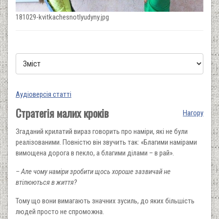
181029-kvitkachesnotlyudyny.jpg
Аудіоверсія статті
Стратегія малих кроків
Нагору
Згаданий крилатий вираз говорить про наміри, які не були
реалізованими. Повністю він звучить так: «Благими намірами
вимощена дорога в пекло, а благими ділами – в рай».
– Але чому наміри зробити щось хороше зазвичай не
втілюються в життя?
Тому що вони вимагають значних зусиль, до яких більшість
людей просто не спроможна.