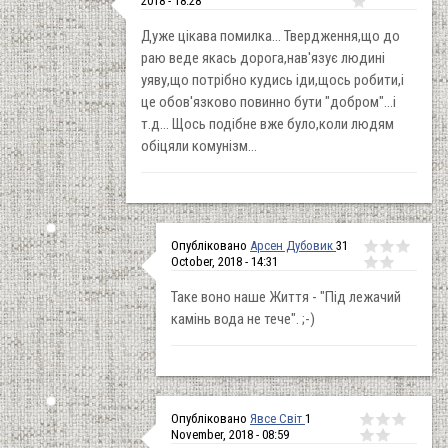
2018 - 18:28
Дуже цікава помилка... Твердження,що до
раю веде якась дорога,нав'язує людині
уяву,що потрібно кудись іди,щось робити,і
це обов'язково повинно бути "добром"...і
т.д... Щось подібне вже було,коли людям
обіцяли комунізм...
Опубліковано
Арсен Дубовик
31
October, 2018 - 14:31
Таке воно наше Життя - "Під лежачий
камінь вода не тече". ;-)
Опубліковано
Явсе Світ
1
November, 2018 - 08:59