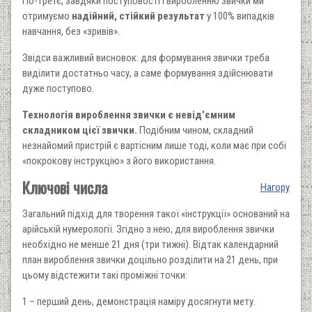
По-третє, завдяки поступовості і виробленню звички ми
отримуємо
надійний, стійкий результат
у 100% випадків
навчання, без «зривів».
Звідси важливий висновок: для формування звички треба
виділити достатньо часу, а саме формування здійснювати
дуже поступово.
Технологія вироблення звички є невід’ємним
складником цієї звички.
Подібним чином, складний
незнайомий пристрій є вартісним лише тоді, коли має при собі
«покрокову інструкцію» з його використання.
Ключові числа
Нагору
Загальний підхід для творення такої «інструкції» оснований на
арійській нумерології. Згідно з нею, для вироблення звички
необхідно не менше 21 дня (три тижні). Відтак календарний
план вироблення звички доцільно розділити на 21 день, при
цьому відстежити такі проміжні точки:
1 – перший день, демонстрація наміру досягнути мету.