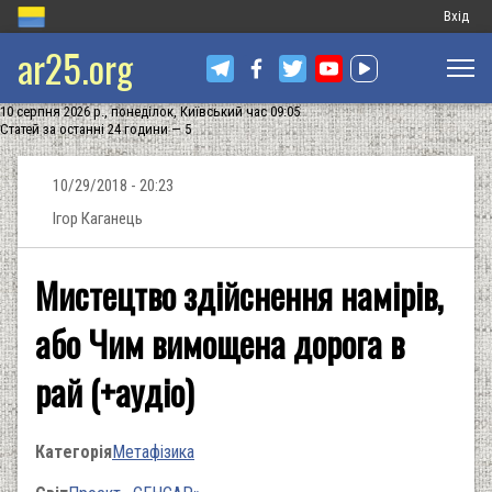
Меню
Вхід
ar25.org
обліков
запису
10 серпня 2026 р., понеділок, Київський час 09:05
користу
Статей за останні 24 години — 5
10/29/2018 - 20:23
Ігор Каганець
Мистецтво здійснення намірів,
або Чим вимощена дорога в
рай (+аудіо)
Категорія
Метафізика