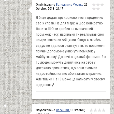
Опубліковано
Володимир Федько
29
October, 2018 - 21:17
Я б ще додав, що корисно вести щоденник
своїх справ. Не для піару, а щоб конкретно
бачити, ЩО ти зробив за визначений
проміжок часу, наскільки ти реалізував свої
наміри і виконав обіцянки. Якщо ж якийсь
задум не вдалося реалізувати, то пояснення
причин допоможе уникнути помилок у
майбутньому! До речі, є цікавий феномен. 9 з
10 людей можуть дивлячись на себе у
дзеркало признатися, що вони вчинили
недостойно, погано або взагалі мерзенно.
Але тільки 1 з 10 може це написати у своєму
щоденнику!
Опубліковано
Явсе Світ
30 October,