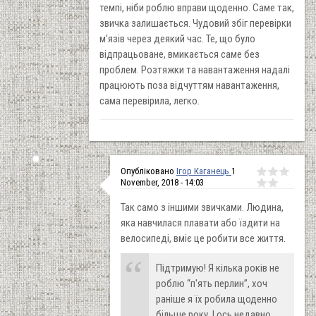
темпі, ніби роблю вправи щоденно. Саме так,
звичка залишається. Чудовий збіг перевірки
м'язів через деякий час. Те, що було
відпрацьоване, вмикається саме без
проблем. Розтяжки та навантаження надалі
працюють поза відчуттям навантаження,
сама перевірила, легко.
Опубліковано
Ігор Каганець
1
November, 2018 - 14:03
Так само з іншими звичками. Людина,
яка навчилася плавати або їздити на
велосипеді, вміє це робити все життя.
Підтримую! Я кілька років не
роблю “п'ять перлин”, хоч
раніше я їх робила щоденно
більше року. І ось недавно