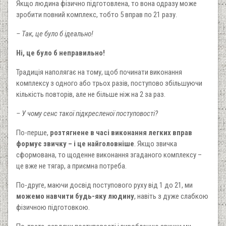
Якщо людина фізично підготовлена, то вона одразу може
зробити повний комплекс, тобто 5 вправ по 21 разу.
– Так, це було б ідеально!
Ні, це було б неправильно!
Традиція наполягає на тому, щоб починати виконання
комплексу з одного або трьох разів, поступово збільшуючи
кількість повторів, але не більше ніж на 2 за раз.
– У чому сенс такої підкресленої поступовості?
По-перше,
розтягнене в часі виконання легких вправ
формує звичку – і це найголовніше
. Якщо звичка
сформована, то щоденне виконання згаданого комплексу –
це вже не тягар, а приємна потреба.
По-друге, маючи досвід поступового руху від 1 до 21, ми
можемо навчити будь-яку людину
, навіть з дуже слабкою
фізичною підготовкою.