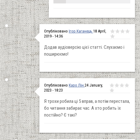
Опубліковано
Ігор Каганець
18 April,
2019 - 14:36
Додав аудіоверсію цієї статті. Слухаємо і
поширюємо!
Опубліковано
Каро Лін
24 January,
2023 - 18:23
Я трохи робила ці 5 вправ, а потім перестала,
бо читання забирає час. А хто робить їх
постійно? Є такі?