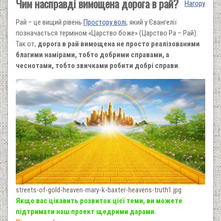
Чим насправді вимощена дорога в рай?
Нагору
Рай – це вищий рівень
Простору волі
, який у Євангелії
позначається терміном «Царство боже» (Царство Ра – Рай).
Так от,
дорога в рай вимощена не просто реалізованими
благими намірами, тобто добрими справами, а
чеснотами, тобто звичками робити добрі справи
.
streets-of-gold-heaven-mary-k-baxter-heavens-truth1.jpg
Якщо вас цікавить розвиток цієї теми, ви можете
підтримати наш проект щедрими дарами.