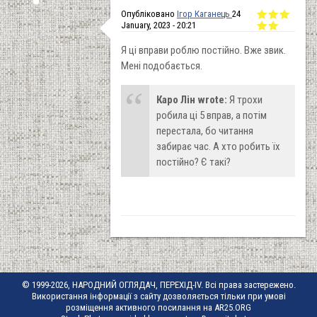
Опубліковано
Ігор Каганець
24
January, 2023 - 20:21
Я ці вправи роблю постійно. Вже звик.
Мені подобається.
Каро Лін wrote:
Я трохи
робила ці 5 вправ, а потім
перестала, бо читання
забирає час. А хто робить їх
постійно? Є такі?
© 1999-2026, НАРОДНИЙ ОГЛЯДАЧ, ПЕРЕХІД-IV. Всі права застережено.
Використання інформації з сайту дозволяється тільки при умові
розміщення активного посилання на AR25.ORG