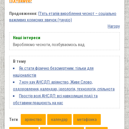
Підтримую!
Продовження:
П’ять етапів вироблення чеснот – соціально
важливих корисних звичок (+аудіо)
Нагору
Наші інтереси
Виробляємо чесноти, позбуваємось вад.
В тему
Як стати фізично безсмертним: тільки для
націоналістів
7 ноу-хау АНСДП: аріянство, Живе Слово,
оздоровлення, календар, ідеологія, технологія, спільнота
Простір волі АНСДП: всі навколишні події та
обставини працюють на нас
Теги
аріянство
календар
метафізика