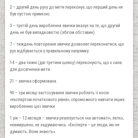
2 – другий день руху до мети переконує, що перший день не
був пустою примхою.
3 – третій день вироблення звички вказує на те, що другий
день не був випадковістю (збігом обставин).
7 – тиждень повторення звички дозволяє переконатися, що
рух відбувається у правильному напрямку.
14 – два тижні (дві третини шляху) переконують, що є сила
для досягнення мети.
21 – звичка сформована.
90 – три місяці застосування звички роблять її носія
«експертом початкового рівня», спроможного навчати інших
виробленню цієї звички.
1 рік – 12 місяців – звичка реалізується «на автоматі», легко,
невимушено, не задумаючись. «Експерти – це люди, які не
думають. Вони знають».