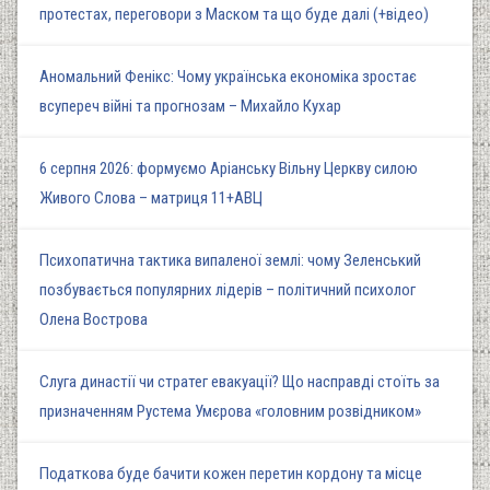
протестах, переговори з Маском та що буде далі (+відео)
Аномальний Фенікс: Чому українська економіка зростає
всупереч війні та прогнозам – Михайло Кухар
6 серпня 2026: формуємо Аріанську Вільну Церкву силою
Живого Слова – матриця 11+АВЦ
Психопатична тактика випаленої землі: чому Зеленський
позбувається популярних лідерів – політичний психолог
Олена Вострова
Слуга династії чи стратег евакуації? Що насправді стоїть за
призначенням Рустема Умєрова «головним розвідником»
Податкова буде бачити кожен перетин кордону та місце