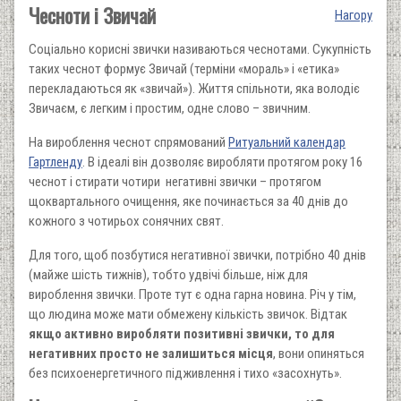
Чесноти і Звичай
Нагору
Соціально корисні звички називаються чеснотами. Сукупність
таких чеснот формує Звичай (терміни «мораль» і «етика»
перекладаються як «звичай»). Життя спільноти, яка володіє
Звичаєм, є легким і простим, одне слово – звичним.
На вироблення чеснот спрямований
Ритуальний календар
Гартленду
. В ідеалі він дозволяє виробляти протягом року 16
чеснот і стирати чотири негативні звички – протягом
щоквартального очищення, яке починається за 40 днів до
кожного з чотирьох сонячних свят.
Для того, щоб позбутися негативної звички, потрібно 40 днів
(майже шість тижнів), тобто удвічі більше, ніж для
вироблення звички. Проте тут є одна гарна новина. Річ у тім,
що людина може мати обмежену кількість звичок. Відтак
якщо активно виробляти позитивні звички, то для
негативних просто не залишиться місця
, вони опиняться
без психоенергетичного підживлення і тихо «засохнуть».