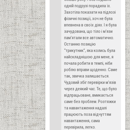
одній подрузі порадила їх.
Захотіла показати на підлозі
фізичні позиції, хоч не була
впевнена в своїх діях. І я була
зачудована, що тіло і м'язи
пам'ятали все автоматично.
Останню позицію
“трикутник”, яка колись була
найскладнішою для мене, я
почала робити в темпі, ніби
роблю вправи щоденно. Саме
так, звичка залишається.
Чудовий збіг перевірки м'язів
через деякий час. Те, що було
відпрацьоване, вмикається
саме без проблем. Розтяжки
та навантаження надалі
працюють поза відчуттям
навантаження, сама
перевірила, легко.