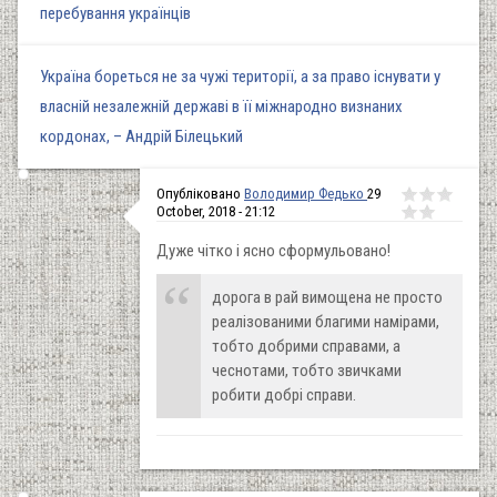
перебування українців
Україна бореться не за чужі території, а за право існувати у
власній незалежній державі в її міжнародно визнаних
кордонах, – Андрій Білецький
Опубліковано
Володимир Федько
29
October, 2018 - 21:12
Дуже чітко і ясно сформульовано!
дорога в рай вимощена не просто
реалізованими благими намірами,
тобто добрими справами, а
чеснотами, тобто звичками
робити добрі справи.