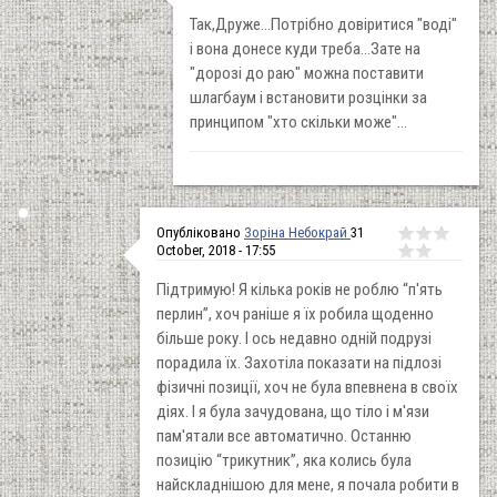
Так,Друже...Потрібно довіритися "воді"
і вона донесе куди треба...Зате на
"дорозі до раю" можна поставити
шлагбаум і встановити розцінки за
принципом "хто скільки може"...
Опубліковано
Зоріна Небокрай
31
October, 2018 - 17:55
Підтримую! Я кілька років не роблю “п'ять
перлин”, хоч раніше я їх робила щоденно
більше року. І ось недавно одній подрузі
порадила їх. Захотіла показати на підлозі
фізичні позиції, хоч не була впевнена в своїх
діях. І я була зачудована, що тіло і м'язи
пам'ятали все автоматично. Останню
позицію “трикутник”, яка колись була
найскладнішою для мене, я почала робити в