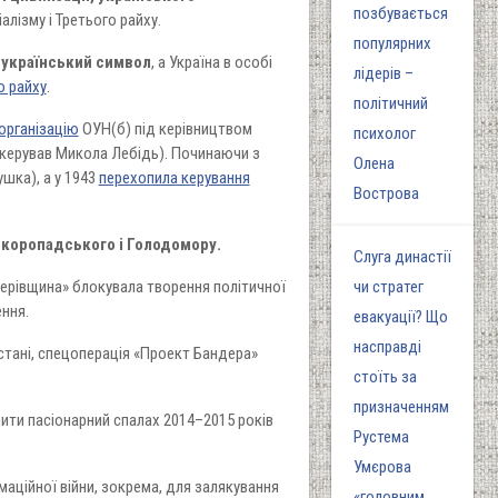
позбувається
алізму і Третього райху.
популярних
 український символ
, а Україна в особі
лідерів –
о райху
.
політичний
організацію
ОУН(б) під керівництвом
психолог
 керував Микола Лебідь). Починаючи з
Олена
шка), а у 1943
перехопила керування
Вострова
Скоропадського і Голодомору.
Слуга династії
дерівщина» блокувала творення політичної
чи стратег
ення.
евакуації? Що
насправді
 стані, спецоперація «Проект Бандера»
стоїть за
призначенням
ишити пасіонарний спалах 2014–2015 років
Рустема
Умєрова
аційної війни, зокрема, для залякування
«головним