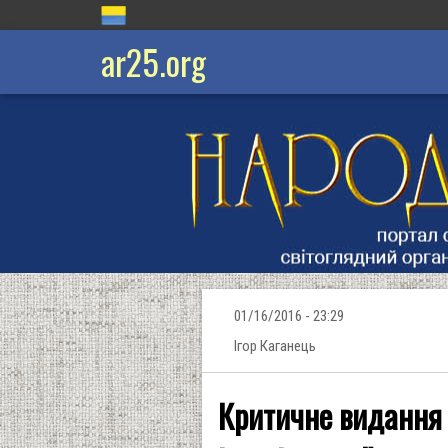
ar25.org
01/16/2016 - 23:29
Ігор Каганець
Критичне видання 