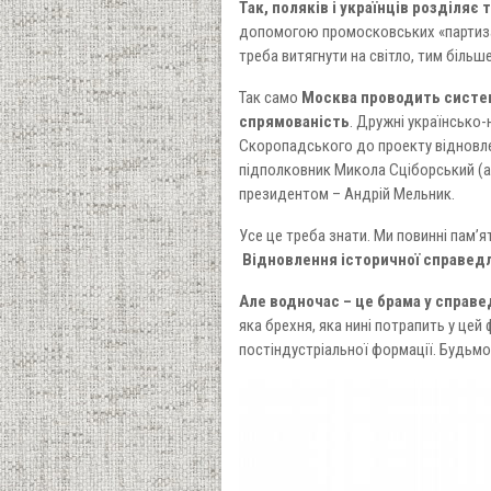
Так, поляків і українців розділя
допомогою промосковських «партизанс
треба витягнути на світло, тим біль
Так само
Москва проводить систем
спрямованість
. Дружні українсько
Скоропадського до проекту відновл
підполковник Микола Сціборський (ав
президентом – Андрій Мельник.
Усе це треба знати. Ми повинні пам’я
Відновлення історичної справедл
Але водночас – це брама у справе
яка брехня, яка нині потрапить у цей
постіндустріальної формації. Будьмо