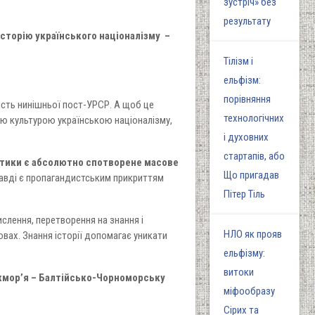
зустріч» без
результату
історію українського націоналізму –
Тілізм і
ельфізм:
порівняння
ість нинішньої пост-УРСР. А щоб це
технологічних
ою культурою українською націоналізму,
і духовних
стартапів, або
ктики є абсолютно спотворене масове
Що пригадав
равді є пропагандистським прикриттям
Пітер Тіль
слення, перетворення на знання і
НЛО як прояв
овах. Знання історії допомагає уникати
ельфізму:
витоки
іжмор’я – Балтійсько-Чорноморську
міфообразу
Сірих та