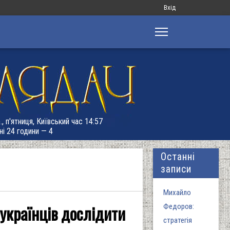
Меню
Вхід
облікового
запису
користувача
, п'ятниця, Київський час 14:57
ні 24 години — 4
Останні
записи
Михайло
українців дослідити
Федоров:
стратегія