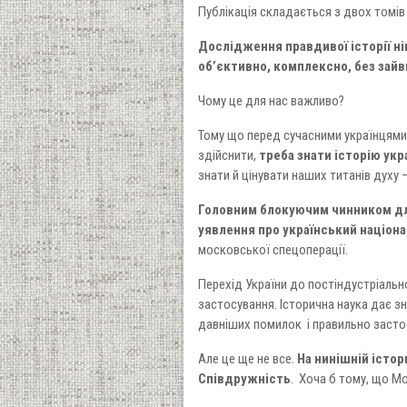
Публікація складається з двох томів 
Дослідження правдивої історії ні
об’єктивно, комплексно, без зайви
Чому це для нас важливо?
Тому що перед сучасними українцями 
здійснити,
треба знати історію ук
знати й цінувати наших титанів духу – 
Головним блокуючим чинником для
уявлення про український націона
московської спецоперації.
Перехід України до постіндустріально
застосування. Історична наука дає зн
давніших помилок і правильно засто
Але це ще не все.
На нинішній істо
Співдружність
. Хоча б тому, що М