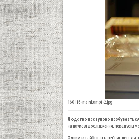
160116-meinkampf-2.jpg
Людство поступово позбувається 
на наукові дослідження, передусім у с
Одним із найбільш ганебних пережит