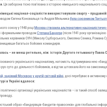
ни
. Ця заборона тісно пов’язана з історією німецького національного соці
німецькі націонал-соціалісти використовували сваргу – прадавній
проводом Євгена Коновальця та Андрія Мельника
була союзником Третьог
кого союзу у 1940 році
Москва створила альтернативну націоналістичну 
і формальним проводом
Степана Бандери
(після 1941 року організацією
ільних керівників ОУН (Миколу Сціборського, Омеляна Сеника, Романа Су
 знищивши багатьох бойових командирів.
алась – не менш ретельно, ніж історія Другого гетьманату Павла 
ізованого українського націоналізму, натомість підтримувана нею «бан
й рух суто до діяльності бойовиків, а відтак штовхала його на самознищ
й, задіяний Москвою у другій світовій війні
, досі перебуває в активному
турі в Україні вдалося:
політичної організації українських націоналістів – і в такий спосіб зал
 проводу;
тський образ «бандерівців-бандитів-правосеків» для глобальної інформ