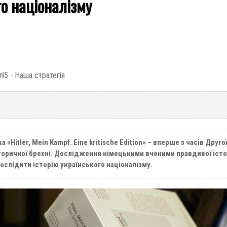
го націоналізму
ті
5 - Наша стратегія
«Hitler, Mein Kampf. Eine kritische Edition» – вперше з часів Друго
торичної брехні. Дослідження німецькими вченими правдивої істо
дослідити історію українського націоналізму.