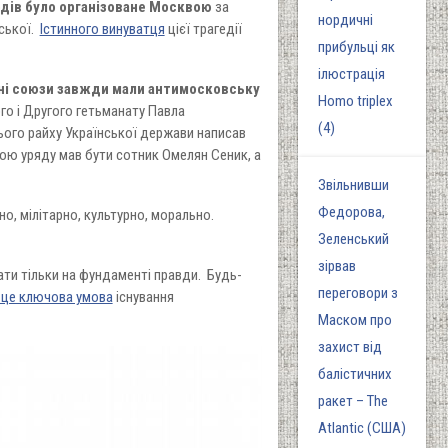
родів було організоване Москвою
за
нордичні
нської.
Істинного винуватця
цієї трагедії
прибульці як
ілюстрація
хні союзи завжди мали антимосковську
Homo triplex
го і Другого гетьманату Павла
(4)
тього райху Української держави написав
вою уряду мав бути сотник Омелян Сеник, а
Звільнивши
Федорова,
но, мілітарно, культурно, морально.
Зеленський
зірвав
ти тільки на фундаменті правди. Будь-
переговори з
 це ключова умова
існування
Маском про
захист від
балістичних
ракет – The
Atlantic (США)