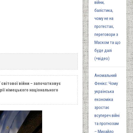
війни,
балістика,
чому не на
протестах,
переговори з
Маском та що
буде далі
(+відео)
Аномальний
ї світової війни – започатковує
Фенікс: Чому
рії німецького національного
українська
економіка
зростає
всупереч війні
та прогнозам
– Михайло