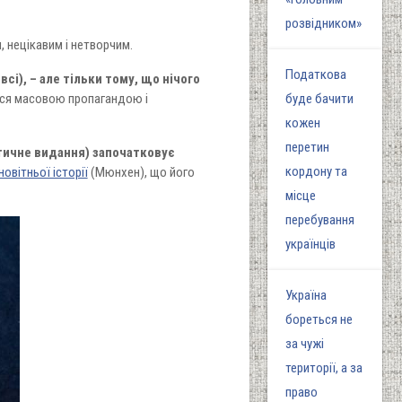
розвідником»
 нецікавим і нетворчим.
Податкова
сі), – але тільки тому, що нічого
ься масовою пропагандою і
буде бачити
кожен
перетин
ритичне видання) започатковує
кордону та
овітньої історії
(Мюнхен), що його
місце
перебування
українців
Україна
бореться не
за чужі
території, а за
право