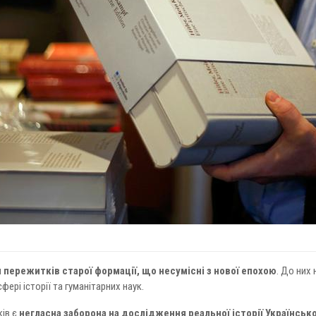
пережитків старої формації, що несумісні з нової епохою
. До них
фері історії та гуманітарних наук.
ків є
негласна заборона на дослідження реальної історії Української