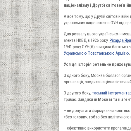
націоналізму і Другої світової вій
А все тому, що у Другій світовій війні
українських націоналістів ОУН під 
Для розвалу цього українсько-німець
агента НКВД з 1926 року
Ріхарда Яри
1941 року ОУН(б) знищила багатьох ч
Українською Повстанською Армією
,
Уся ця історія ретельно приховув
З одного боку, Москва боялася орган
організації, зводила націоналістични
З другого боку,
таємний інструментарі
триває. Завдяки їй
Москві та її аген
– не допустити формування новітньої 
«без голови», тобто без політичного
– ефективно використати пропагандис