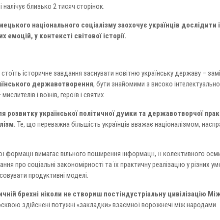
і налічує близько 2 тисяч сторінок.
мецького національного соціалізму заохочує українців дослідити 
х емоцій, у контексті світової історії.
стоїть історичне завдання заснувати новітню українську державу – зам
раїнського державотворення
, бути знайомими з високо інтелектуальн
мислителів і воїнів, героїв і святих.
 розвитку української політичної думки та державотворчої пра
лізм.
Те, що переважна більшість українців вважає націоналізмом, насп
ї формації вимагає вільного поширення інформації, її колективного осми
ання про соціальні закономірності та їх практичну реалізацію у різних ум
совувати продуктивні моделі.
ричній брехні ніколи не створиш постіндустріальну цивілізацію М
осквою здійснені потужні «закладки» взаємної ворожнечі між народами.