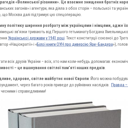
є трагедія «Волинської різанини». Це взаємне знищення братніх на
ьких загонів» і агентури, яка діяла з обох сторін – польської та украї
ше, що Москва далі підтримує цю спецоперацію.
ну політику ширення розбрату між українцями і німцями, адже ї
-німецькі зв’язки тривають від Першого гетьманату Богдана Хмельницько
ення
Української держави у 1941 році
. Текст конституції союзної до Тре
тор «Націократії» і «
Білої книги ОУН про диверсію Яри–Бандера
»), голо
тати всіх друзів України – всіх, хто нам коли-небудь допомагав: економіч
ивості – це вшанування світлої пам’яті наших предків
.
дливе, здорове, світле майбутнє нової Європи
. Його можна побудува
 фундамент, через багато років приведе до руйнівних наслідків.
Правда –
 чесними і справедливими!