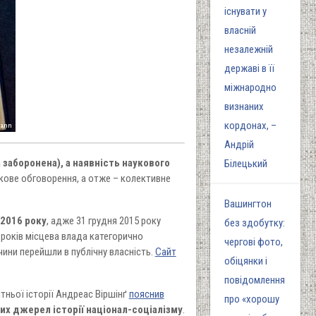
існувати у
власній
незалежній
державі в її
міжнародно
визнаних
кордонах, –
Андрій
 заборонена), а наявність наукового
Білецький
укове обговорення, а отже – колективне
Вашингтон
 2016 року
, адже 31 грудня 2015 року
без здобутку:
 років місцева влада категорично
чергові фото,
чини перейшли в публічну власність.
Сайт
обіцянки і
повідомлення
ітньої історії Андреас Віршінґ
пояснив
про «хорошу
их джерел історії націонал-соціалізму
.