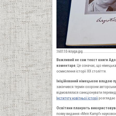
160110-knyga.jpg
Важливий не сам текст книги Адол
коментаря
. Це означає, що німецьк
осмислення історії XX століття.
Ініційований німецькою владою п
закінчився термін охорони авторськи
відмовлялася санкціонувати перевида
Інституту новітньої історії
розглядає ц
Освітяни планують використовуват
появу видання «Mein Kampf» науково