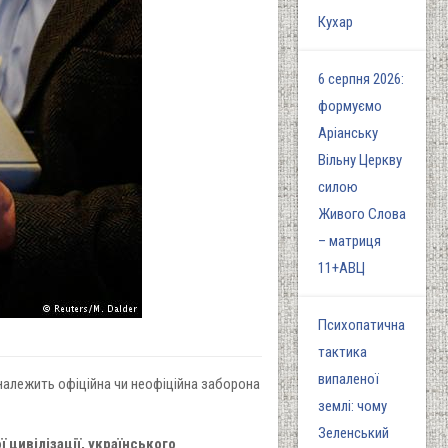
Кухар
6 серпня 2026:
формуємо
Аріанську
Вільну Церкву
силою
Живого Слова
– матриця
11+АВЦ
Психопатична
тактика
випаленої
 належить офіційна чи неофіційна заборона
землі: чому
Зеленський
 цивілізації, українського