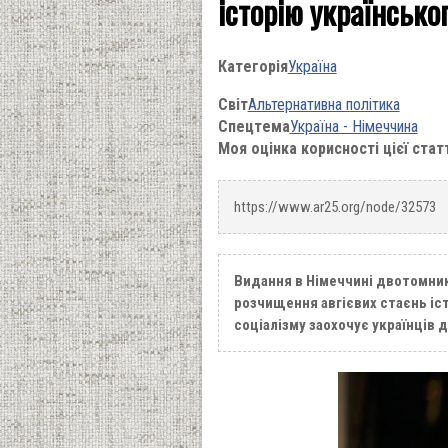
історію українсько
Категорія
Україна
Світ
Альтернативна політика
Спецтема
Україна - Німеччина
Моя оцінка корисності цієї стат
https://www.ar25.org/node/32573
Видання в Німеччині двотомника 
розчищення авгієвих стаєнь іс
соціалізму заохочує українців 