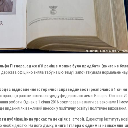
ьфа Гітлера, адже її й раніше можна було придбати (книга не була
а держава офіційно зняла табу на цю тему і започаткувала нормальне на
роцес відновлення історичної справедливості розпочався 1 січня
х прав, що раніше належали уряду федеральної землі Баварія. Останні 70
ння роботи. Однак з 1 січня 2016 року права на книги за законами Німеч
е видання як важливий внесок у політичну освіту і політичне виховання.
и публікацію на уроках та лекціях з історії
. Директор Інституту нов
ю необхідністю. На його думку,
книга Гітлера є одним із найважливіш