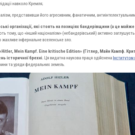
лідації навколо Кремля;
алізм, представивши його агресивним, фанатичним, антиінтелектуальним,
кі організації, які стоять на позиціях бандерівщини (а це майже в
ють тому, що «інший націоналізм» (небандерівський) активно заглушуєт
 жахливе інфернальне вселенське зло.
itler, Mein Kampf. Eine kritische Edition» (Гітлер, Майн Кампф. К
нь історичної брехні.
Ця видатна наукова праця здійснена
Інститутом н
ини та уряди федеральних земель.