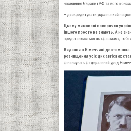
населення Європи і РФ та його консо
– дискредитувати український націон
Цьому мимоволі посприяли українсь
іншого просто не знають.
А не зна
представляється як «фашизм», тобто
Видання в Німеччині двотомника «H
розчищення усіх цих авгієвих стає
фінансують федеральний уряд Німечч