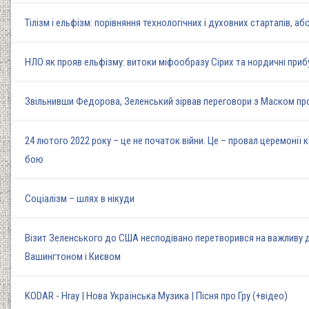
Тілізм і ельфізм: порівняння технологічних і духовних стартапів, аб
НЛО як прояв ельфізму: витоки міфообразу Сірих та нордичні прибул
Звільнивши Федорова, Зеленський зірвав переговори з Маском про 
24 лютого 2022 року – це не початок війни. Це – провал церемонії 
бою
Соціалізм – шлях в нікуди
Візит Зеленського до США несподівано перетворився на важливу 
Вашингтоном і Києвом
KODAR - Hray | Нова Українська Музика | Пісня про Гру (+відео)