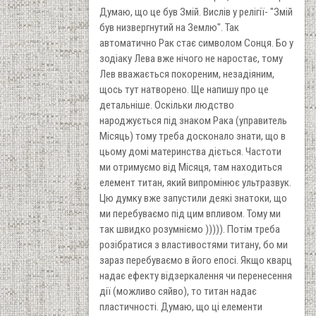
Думаю, що це був Змій. Вислів у релігії- "Змій
був низвергнутий на Землю". Так
автоматично Рак стає символом Сонця. Бо у
зодіаку Лева вже нічого не наростає, тому
Лев вважається покореним, незадіяним,
щось тут натворено. Ще напишу про це
детальніше. Оскільки людство
народжується під знаком Рака (управитель
Місяць) тому треба досконало знати, що в
цьому домі материнства діється. Частоти
ми отримуємо від Місяця, там находиться
елемент титан, який випромінює ультразвук.
Цю думку вже запустили деякі знатоки, що
ми перебуваємо під цим впливом. Тому ми
так швидко розумніємо ))))). Потім треба
розібратися з властивостями титану, бо ми
зараз перебуваємо в його епосі. Якщо кварц
надає ефекту відзеркалення чи перенесення
дії (можливо сяйво), то титан надає
пластичності. Думаю, що ці елементи