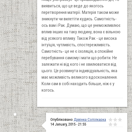
виявиться, що це веде до якогось
перетворення матерії. Матерія таком може
зникнути чи вилетіти кудись. Самотність-
ось вам і Рак. Думаю, що це унеможливлює
вплив інших на таку людину, вона є вільною
від усякого впливу. Також Рак - це висока
інтуїція, чутливість, спостережливість.
Самотність- це не є ізоляція, а спокійне
перебування самому і мати що робити. Не
залежати ні від кого і не хвилюватися від
цього. Це розвинута індивідуальність, яка
має можливість великого вдосконалення.
Коли сам в собі находить більше, ніж є у
когось.
Опубліковано
Дзвінка Сопілкарка
14 January, 2015 - 21:55