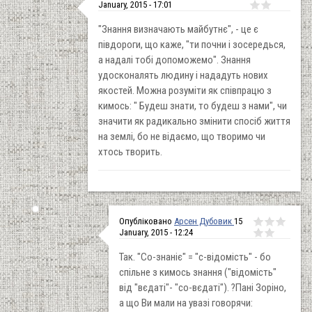
January, 2015 - 17:01
"Знання визначають майбутнє", - це є
півдороги, що каже, "ти почни і зосередься,
а надалі тобі допоможемо". Знання
удосконалять людину і нададуть нових
якостей. Можна розуміти як співпрацю з
кимось: " Будеш знати, то будеш з нами", чи
значити як радикально змінити спосіб життя
на землі, бо не відаємо, що творимо чи
хтось творить.
Опубліковано
Арсен Дубовик
15
January, 2015 - 12:24
Так. "Со-знаніє" = "с-відомість" - бо
спільне з кимось знання ("відомість"
від "вєдаті"- "со-вєдаті"). ?Пані Зоріно,
а що Ви мали на увазі говорячи: