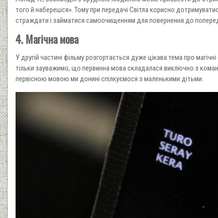
того й наберешся». Тому при передачі Світла корисно дотримуватис
страждати і займатися самоочищенням для повернення до попе
4. Магічна мова
У другій частині фільму розгортається дуже цікава тема про магіч
тільки зауважимо, що первинна мова складалася виключно з команд, 
первісною мовою ми донині спілкуємося з маленькими дітьми.