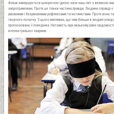
Фільм завершується шокуючою ідеєю, наче наш світ є великою ма
запрограмовані. Проте це тільки частина правди. Людина справді 
умовними і безумовними рефлексами та інстинктами. Проте вона т
творчого початку. З цього випливає, що чим більше в людині усві
прогнозована її поведінка. Натомість при низькому рівні свідомост
інтелектуальної тварини.