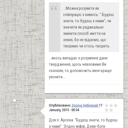
...Можна розуміти як
співпрацю з кимось: " Будеш
знати, то будеш з нами", чи
значити як радикально
змінити спосіб життя на
землі, бо не відаємо, що
творимо чи хтось творить.
...якось випадає з розуміння дане
твердження, щось невловиме Ви
сказали, то допоможіть мені краще
уяснити...
Опубліковано
Зоріна Небокрай
17
January, 2015 - 00:34
Для п. Арсена. “Будеш знати, то будеш
з нами”. Згідно міфів, Деви-боги