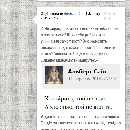
Опубліковано
Альберт Саїн
4 January,
2015 - 01:19
2. Чи справді людина з високими вібраціями
є самотньою? Що треба робити для
уникнення самотності? Все залежить
виключно від її власної волі! 4. Як змінити
долю? Знаннями! 6. Що означає фраза
«Знання визначають майбутнє»?
А далі можна продовжити наступним чином
Бо діє за власною волею. А отже відповідно
якщо він діє за власною волею то