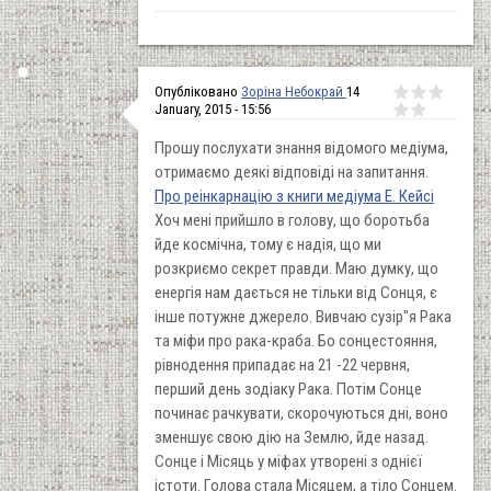
Опубліковано
Зоріна Небокрай
14
January, 2015 - 15:56
Прошу послухати знання відомого медіума,
отримаємо деякі відповіді на запитання.
Про реінкарнацію з книги медіума Е. Кейсі
Хоч мені прийшло в голову, що боротьба
йде космічна, тому є надія, що ми
розкриємо секрет правди. Маю думку, що
енергія нам дається не тільки від Сонця, є
інше потужне джерело. Вивчаю сузір"я Рака
та міфи про рака-краба. Бо сонцестояння,
рівнодення припадає на 21 -22 червня,
перший день зодіаку Рака. Потім Сонце
починає рачкувати, скорочуються дні, воно
зменшує свою дію на Землю, йде назад.
Сонце і Місяць у міфах утворені з однієї
істоти. Голова стала Місяцем, а тіло Сонцем.