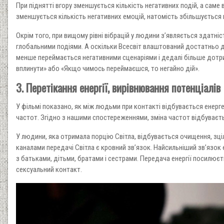
При піднятті вгору зменшується кількість негативних подій, а саме
зменшується кількість негативних емоцій, натомість збільшується к
Окрім того, при вищому рівні вібрацій у людини з’являється здатні
глобальними подіями. А оскільки Всесвіт влаштований достатньо д
менше переймається негативними сценаріями і дедалі більше дотр
вплинути» або «Якщо чимось переймаєшся, то негайно дій».
3. Перетікання енергії, вирівнювання потенціалів
У фільмі показано, як між людьми при контакті відбувається енерг
частот. Згідно з нашими спостереженнями, зміна частот відбуваєт
У людини, яка отримала порцію Світла, відбувається очищення, зц
каналами передачі Світла є кровний зв’язок. Найсильніший зв’язок 
з батьками, дітьми, братами і сестрами. Передача енергії посилює
сексуальний контакт.