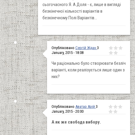
сьогочасного Я. А Доля - є, лише в вигляді
безкінечної кількості варіантів в
безкінечному Полі Варіантів...
Опубліковано
Сергій Ждан
3
January, 2015 - 18:08
Чи раціонально було створювати безліч
варіанті, коли реалізується лише один з
них?
Опубліковано
Аватар Арій
3
January, 2015 - 20:00
А як же свобода вибору.