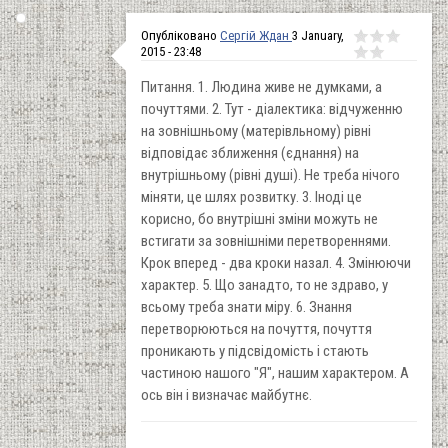
Опубліковано
Сергій Ждан
3 January,
2015 - 23:48
Питання. 1. Людина живе не думками, а
почуттями. 2. Тут - діалектика: відчуженню
на зовнішньому (матерівльному) рівні
відповідає зближення (єднання) на
внутрішньому (рівні душі). Не треба нічого
міняти, це шлях розвитку. 3. Іноді це
корисно, бо внутрішні зміни можуть не
встигати за зовнішніми перетвореннями.
Крок вперед - два кроки назал. 4. Змінюючи
характер. 5. Що занадто, то не здраво, у
всьому треба знати міру. 6. Знання
перетворюються на почуття, почуття
проникають у підсвідомість і стають
частиною нашого "Я", нашим характером. А
ось він і визначає майбутнє.