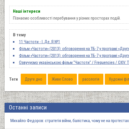
Наші інтереси
Пізнаємо особливості перебування у різних просторах подій.
В тему
11 Частоти - І..Де..Я №1
Фільм «Частоти» (2013): обговорення на ТБ-7 у програмі «Друг
Фільм «Частоти» (2013): обговорення на ТБ-7 у програмі «Друг
Озвучуємо українською фільм "Частоти" / Frequencies / OXV: T
Теги
Друге дно
Живе Слово
расологія
Художні фі
Останні записи
Михайло Федоров: стратегія війни, балістика, чому не на протеста