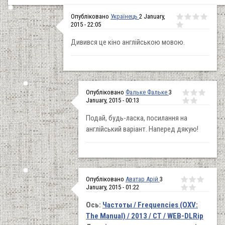
Опубліковано
Українець
2 January,
2015 - 22:05
Дивився це кіно англійською мовою.
Опубліковано
Фальке Фальке
3
January, 2015 - 00:13
Подай, будь-ласка, посилання на
англійський варіант. Наперед дякую!
Опубліковано
Аватар Арій
3
January, 2015 - 01:22
Ось:
Частоты / Frequencies (OXV:
The Manual) / 2013 / СТ / WEB-DLRip