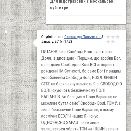
Для підстраховки є москальські
субтитри.
Опубліковано
Олександр Пальченко
3
January, 2015 - 17:23
ПИТАННЯ чи є Свобода Волі, чи є тільки
Доля...відповідаю - Першим, що зробив Бог,
це наділив Свободою Волі ВСІ створені і
рожденні ЇМ Сутності, бо саме Бог і є вищим
уособленням Свободи Волі, РОЗДІЛИВШИ
СЕБЕ на безкінечну кількість Я зі СВОБОДОЮ
ВОЛІ, існуючої в безкінечному ПОЛІ
ВАРІАНТІВ. Бо без цього Поля Варіантів не
можливе буття самої Свободи Волі. ТОМУ, є
лише безкінечне Поле Варіантів, в якому
космічна БЕЗЛІЧ наших Я - існує
ОДНОЧАСНО ЗАРАЗ...і нам лише
залишаеться обрати ТОЙ чи ІНШИЙ варіант