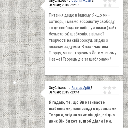
Опубліковано
Сергій Ждан
3
January, 2015 - 22:36
Питання дещо в іншому. Якщо ми -
сотворці і маємо абсолютну свободу,
то це свобода не вибору з низки (хай і
безмежної) шаблонів, а вільної
творчості на свій розсуд, згідно з
власним задумом. В нас - частина
Творця, ми повторюємо Його у всьому.
Невже і Творець діє за шаблонами?
Опубліковано
Аватар Арій
3
January, 2015 - 23:44
Я гадаю, те, що Ви називаєте
шаблонами, насправді є правилами
Творця, згідно яких він діє, згідно
яких Він би хотів, щоб діяли і ми.