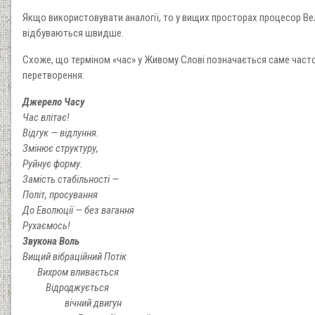
Якщо використовувати аналогії, то у вищих просторах процесор Вел
відбуваються швидше.
Схоже, що терміном «час» у Живому Слові позначається саме часто
перетворення:
Джерело Часу
Час влітає!
Відгук — відлуння.
Змінює структуру,
Руйнує форму.
Замість стабільності —
Політ, просування
До Еволюції — без вагання
Рухаємось!
Звукона Воль
Вищий вібраційний Потік
Вихром вливається
Відроджується
вічний двигун