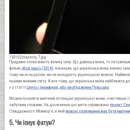
150102chastoty-7.jpg
Прадавні слова мають велику силу. Що давніша мова, то потужніший 
фільмі
«Код нації» (2014)
, показали, що українська мова значно сил
тому числі на росіян, які не володіють українською мовою. Найімов
іншими мовами світу. А все тому, що українська мова найближча 
є у статті
Центр і периферія, або пробудження Пульсара
.
Можна посилити магічний потенціал української мови, очистивши її
забутими словами. На досягнення цієї мети спрямовано
проект Се
Співдружності Міжмор’я, в якій
мовою спілкування має бути магічн
5. Чи існує фатум?