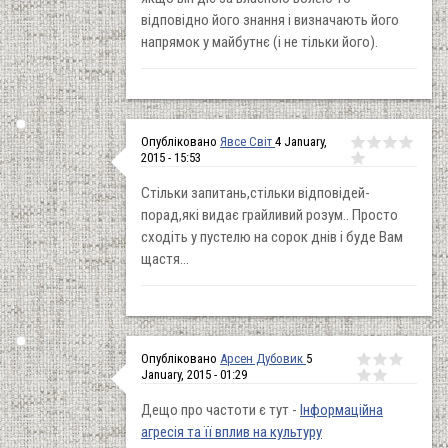
відповідно його знання і визначають його
напрямок у майбутнє (і не тільки його).
Опубліковано
Явсе Світ
4 January,
2015 - 15:53
Стільки запитань,стільки відповідей-
порад,які видає грайливий розум.. Просто
сходіть у пустелю на сорок днів і буде Вам
щастя...
Опубліковано
Арсен Дубовик
5
January, 2015 - 01:29
Дещо про частоти є тут -
Інформаційна
агресія та її вплив на культуру