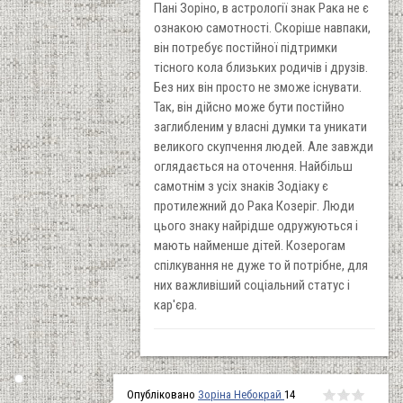
Пані Зоріно, в астрології знак Рака не є
ознакою самотності. Скоріше навпаки,
він потребує постійної підтримки
тісного кола близьких родичів і друзів.
Без них він просто не зможе існувати.
Так, він дійсно може бути постійно
заглибленим у власні думки та уникати
великого скупчення людей. Але завжди
оглядається на оточення. Найбільш
самотнім з усіх знаків Зодіаку є
протилежний до Рака Козеріг. Люди
цього знаку найрідше одружуються і
мають найменше дітей. Козерогам
спілкування не дуже то й потрібне, для
них важливіший соціальний статус і
кар'єра.
Опубліковано
Зоріна Небокрай
14