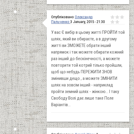
Опубліковано
Олександр
Пальченко
3 January, 2015 - 21:30
У вас Є вибір в цьому житті ПРОЙТИ той
шлях, який ви обираєте, а в другому
житті ви ЗМОЖЕТЕ обрати інший
напрямок і так можете обирати кожний
раз інший до бескінечності, а можете
повторити той котрий тілько пройшли,
щоб що небудь ПЕРЕЖИТИ ЗНОВ
змінивши дещо , а можете ЗМІНИТИ
шлях на зовсім інший - наприклад
пройти земний шлях - жінкою... І таку
Свободу Волі дає лише таке Поле
Варіантів...