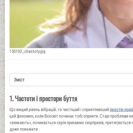
150102_chastoty.jpg
1. Частоти і простори буття
Що вищий рівень вібрацій, то чистіший і сприятливіший
простір поді
цей феномен, коли Всесвіт починає тобі сприяти. Старі проблеми 
«зникають», починається серія приємних сюрпризів, притягуються н
дуже поважати.