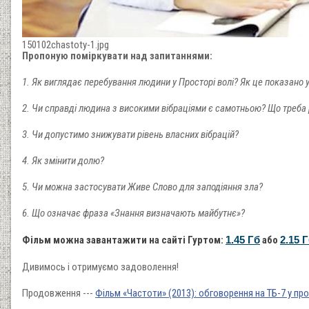
150102chastoty-1.jpg
Пропоную поміркувати над запитаннями:
1. Як виглядає перебування людини у Просторі волі? Як це показано у
2. Чи справді людина з високими вібраціями є самотньою? Що треба
3. Чи допустимо знижувати рівень власних вібрацій?
4. Як змінити долю?
5. Чи можна застосувати Живе Слово для заподіяння зла?
6. Що означає фраза «Знання визначають майбутнє»?
Фільм можна завантажити на сайті
Гуртом:
1.45 Гб
або
2.15 
Дивимось і отримуємо задоволення!
Продовження ---
Фільм «Частоти» (2013): обговорення на ТБ-7 у пр