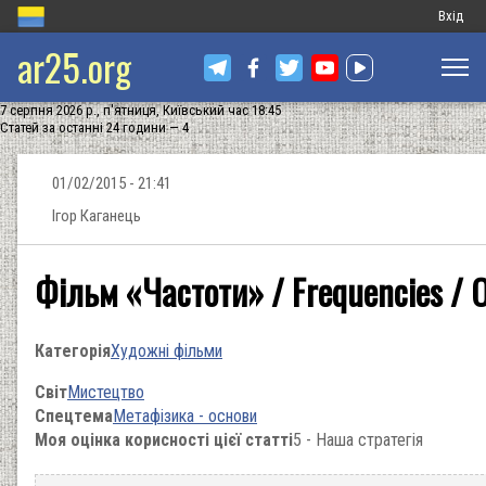
Меню
Вхід
ar25.org
обліков
запису
7 серпня 2026 р., п'ятниця, Київський час 18:45
користу
Статей за останні 24 години — 4
01/02/2015 - 21:41
Ігор Каганець
Фільм «Частоти» / Frequencies / 
Категорія
Художні фільми
Світ
Мистецтво
Спецтема
Метафізика - основи
Моя оцінка корисності цієї статті
5 - Наша стратегія