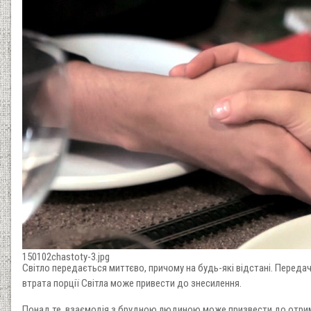
150102chastoty-3.jpg
Світло передається миттєво, причому на будь-які відстані. Переда
втрата порції Світла може привести до знесилення.
Понад те, взаємодія з брудною людиною може призвести до отриман