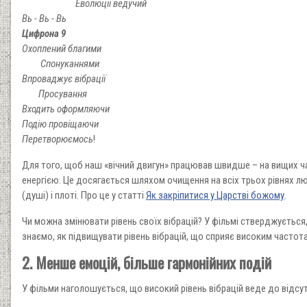
Еволюції ведучий
Вь - Вь - Вь
Цифрона 9
Охоплений благими
Спонуканнями
Впроваджує вібрації
Просування
Входить оформляючи
Подію провіщаючи
Перетворюємось
!
Для того, щоб наш «вічний двигун» працював швидше – на вищих ча
енергією. Це досягається шляхом очищення на всіх трьох рівнях лю
(душі) і плоті. Про це у статті
Як закріпитися у Царстві божому
.
Чи можна змінювати рівень своїх вібрацій? У фільмі стверджується
знаємо, як підвищувати рівень вібрацій, що сприяє високим частот
2. Менше емоцій, більше гармонійних подій
У фільми наголошується, що високий рівень вібрацій веде до відсу