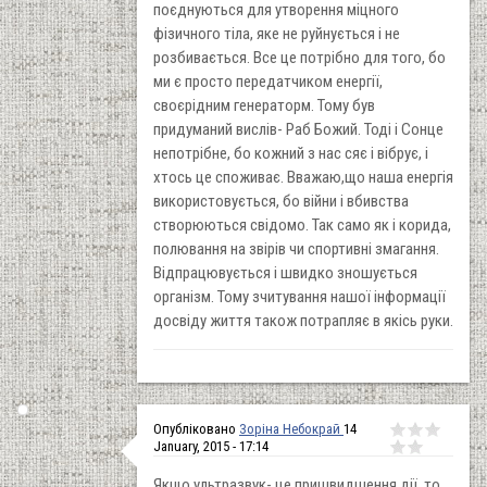
поєднуються для утворення міцного
фізичного тіла, яке не руйнується і не
розбивається. Все це потрібно для того, бо
ми є просто передатчиком енергії,
своєрідним генераторм. Тому був
придуманий вислів- Раб Божий. Тоді і Сонце
непотрібне, бо кожний з нас сяє і вібрує, і
хтось це споживає. Вважаю,що наша енергія
використовується, бо війни і вбивства
створюються свідомо. Так само як і корида,
полювання на звірів чи спортивні змагання.
Відпрацювується і швидко зношується
організм. Тому зчитування нашої інформації
досвіду життя також потрапляє в якісь руки.
Опубліковано
Зоріна Небокрай
14
January, 2015 - 17:14
Якщо ультразвук- це пришвидшення дії, то