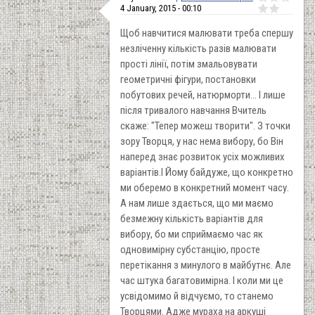
4 January, 2015 - 00:10
Щоб навчитися малювати треба спершу
незліченну кількість разів малювати
прості лінії, потім змальовувати
геометричні фігури, постановки
побутових речей, натюрморти... І лише
після тривалого навчання Вчитель
скаже: "Тепер можеш творити". З точки
зору Творця, у нас нема вибору, бо Він
наперед знає розвиток усіх можливих
варіантів.І Йому байдуже, що конкретно
ми оберемо в конкретний момент часу.
А нам лише здається, що ми маємо
безмежну кількість варіантів для
вибору, бо ми сприймаємо час як
одновимірну субстанцію, просте
перетікання з минулого в майбутнє. Але
час штука багатовимірна. І коли ми це
усвідомимо й відчуємо, то станемо
Творцями. Адже мураха на аркуші