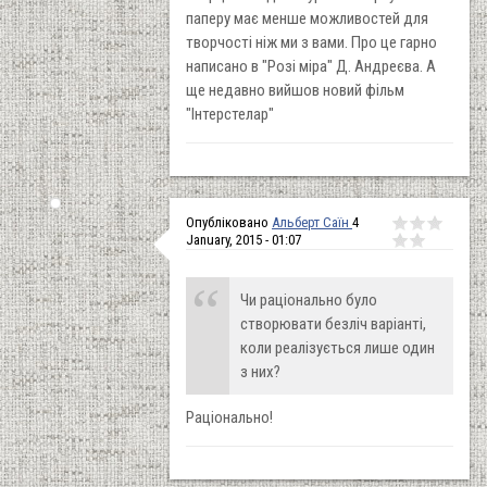
паперу має менше можливостей для
творчості ніж ми з вами. Про це гарно
написано в "Розі міра" Д. Андреєва. А
ще недавно вийшов новий фільм
"Інтерстелар"
Опубліковано
Альберт Саїн
4
January, 2015 - 01:07
Чи раціонально було
створювати безліч варіанті,
коли реалізується лише один
з них?
Раціонально!