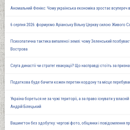
Аномальний Фенікс: Чому українська економіка зростає всупереч в
6 серпня 2026: формуємо Аріанську Вільну Церкву силою Живого 
Психопатична тактика випаленої землі: чому Зеленський позбуваєт
Вострова
Слуга династії чи стратег евакуації? Що насправді стоїть за при
Податкова буде бачити кожен перетин кордону та місце перебуван
Україна бореться не за чужі території, а за право існувати у власн
Андрій Білецький
Вашингтон без здобутку: чергові фото, обіцянки і повідомлення пр