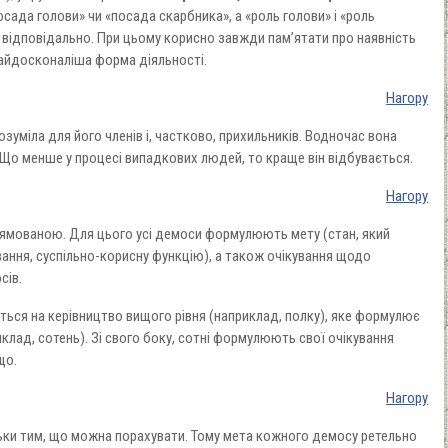
осада голови» чи «посада скарбника», а «роль голови» і «роль
і відповідально. При цьому корисно завжди пам’ятати про наявність
 найдосконаліша форма діяльності.
Нагору
озуміла для його членів і, частково, прихильників. Водночас вона
. Що менше у процесі випадкових людей, то краще він відбувається.
Нагору
прямованою. Для цього усі демоси формулюють мету (стан, який
ування, суспільно-корисну функцію), а також очікування щодо
сів.
ься на керівництво вищого рівня (наприклад, полку), яке формулює
иклад, сотень). Зі свого боку, сотні формулюють свої очікування
тощо.
Нагору
ки тим, що можна порахувати. Тому мета кожного демосу ретельно