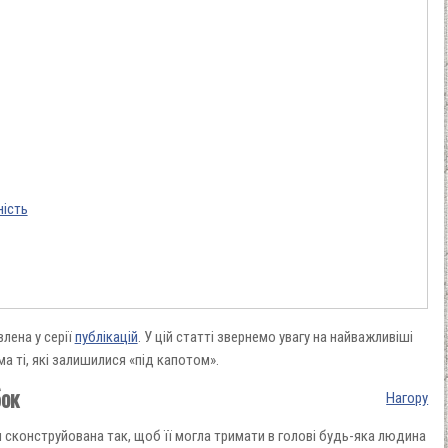
ність
лена у серії
публікацій
. У цій статті звернемо увагу на найважливіші
а ті, які залишилися «під капотом».
бок
Нагору
я сконструйована так, щоб її могла тримати в голові будь-яка людина