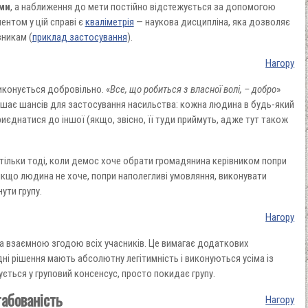
ми
, а наближення до мети постійно відстежується за допомогою
ентом у цій справі є
кваліметрія
— наукова дисципліна, яка дозволяє
зникам (
приклад застосування
).
Нагору
иконується добровільно. «
Все, що робиться з власної волі, – добро
»
ишає шансів для застосування насильства: кожна людина в будь-який
иєднатися до іншої (якщо, звісно, її туди приймуть, адже тут також
тільки тоді, коли демос хоче обрати громадянина керівником попри
 якщо людина не хоче, попри наполегливі умовляння, виконувати
нути групу.
Нагору
а взаємною згодою всіх учасників. Це вимагає додаткових
дні рішення мають абсолютну легітимність і виконуються усіма із
ується у груповий консенсус, просто покидає групу.
табованість
Нагору