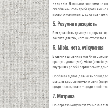
процесів
. Для цього говоримо не «п
скарбника». Роль треба грати якісно 
ігрового компоненту, адже гра – це
5. Розумна прозорість
Вся діяльність демосу є відкрита і зр
закрита для тих, кого не стосується
6. Місія, мета, очікування
Будь-яка діяльність має бути цілес
прагнуть досягнути), місію (сенс існ
внутрішніх ролей і партнерських демо
Особлива відповідальність покладаєт
цілі для демосів нижчого рівня (напр
щодо полків, полки – щодо кошів 
7. Метрика
По-справжньому керувати можна тіль