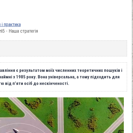
 і практика
ті
5 - Наша стратегія
вління є результатом моїх численних теоретичних пошуків і
ймні з 1985 року. Вона універсальна, а тому підходить для
ю від п’яти осіб до нескінченості.