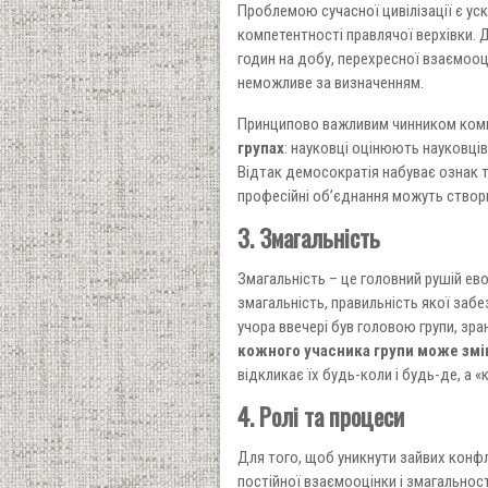
Проблемою сучасної цивілізації є ус
компетентності правлячої верхівки.
годин на добу, перехресної взаємооці
неможливе за визначенням.
Принципово важливим чинником комп
групах
: науковці оцінюють науковців,
Відтак демосократія набуває ознак т
професійні об’єднання можуть створ
3. Змагальність
Змагальність – це головний рушій ев
змагальність, правильність якої за
учора ввечері був головою групи, зра
кожного учасника групи може зм
відкликає їх будь-коли і будь-де, 
4. Ролі та процеси
Для того, щоб уникнути зайвих конфл
постійної взаємооцінки і змагальност