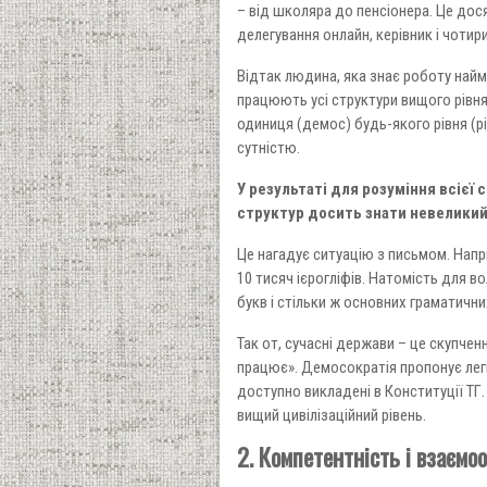
– від школяра до пенсіонера. Це дос
делегування онлайн, керівник і чотир
Відтак людина, яка знає роботу найме
працюють усі структури вищого рівня
одиниця (демос) будь-якого рівня (р
сутністю.
У результаті для розуміння всієї
структур досить знати невеликий 
Це нагадує ситуацію з письмом. Нап
10 тисяч ієрогліфів. Натомість для 
букв і стільки ж основних граматични
Так от, сучасні держави – це скупченн
працює». Демосократія пропонує легку
доступно викладені в Конституції ТГ
вищий цивілізаційний рівень.
2. Компетентність і взаємо