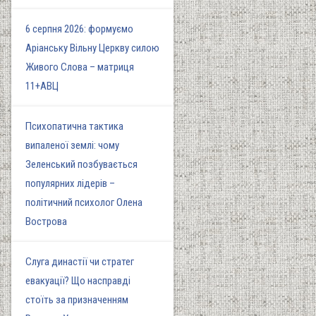
6 серпня 2026: формуємо
Аріанську Вільну Церкву силою
Живого Слова – матриця
11+АВЦ
Психопатична тактика
випаленої землі: чому
Зеленський позбувається
популярних лідерів –
політичний психолог Олена
Вострова
Слуга династії чи стратег
евакуації? Що насправді
стоїть за призначенням