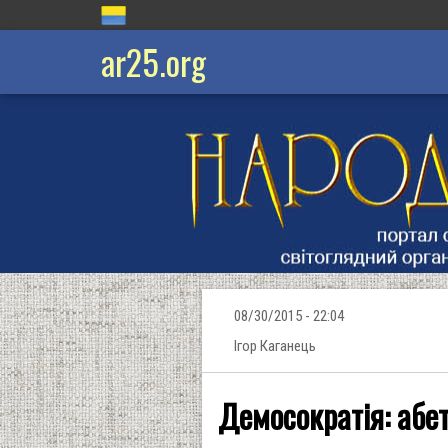
ar25.org
08/30/2015 - 22:04
Ігор Каганець
Демосократія: абет