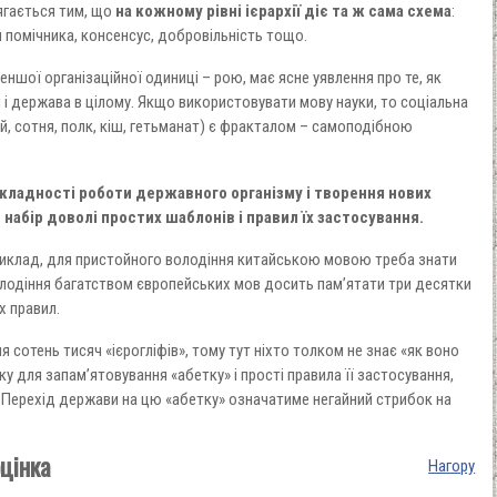
ягається тим, що
на кожному рівні ієрархії діє та ж сама схема
:
и помічника, консенсус, добровільність тощо.
ншої організаційної одиниці – рою, має ясне уявлення про те, як
 і держава в цілому. Якщо використовувати мову науки, то соціальна
ій, сотня, полк, кіш, гетьманат) є фракталом – самоподібною
 складності роботи державного організму і творення нових
набір доволі простих шаблонів і правил їх застосування.
риклад, для пристойного володіння китайською мовою треба знати
володіння багатством європейських мов досить пам’ятати три десятки
х правил.
я сотень тисяч «ієрогліфів», тому тут ніхто толком не знає «як воно
 для запам’ятовування «абетку» і прості правила її застосування,
. Перехід держави на цю «абетку» означатиме негайний стрибок на
оцінка
Нагору