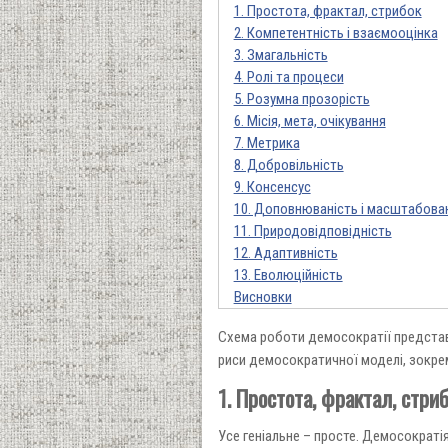
1. Простота, фрактал, стрибок
2. Компетентність і взаємооцінка
3. Змагальність
4. Ролі та процеси
5. Розумна прозорість
6. Місія, мета, очікування
7. Метрика
8. Добровільність
9. Консенсус
10. Доповнюваність і масштабова
11. Природовідповідність
12. Адаптивність
13. Еволюційність
Висновки
Схема роботи демосократії представ
риси демосократичної моделі, зокрем
1. Простота, фрактал, стри
Усе геніальне – просте. Демосократі