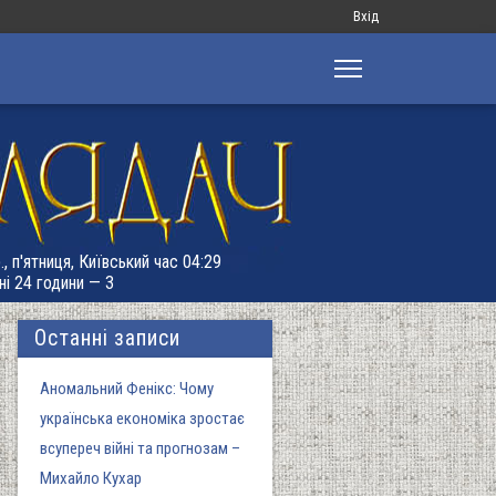
Меню
Вхід
облікового
запису
користувача
, п'ятниця, Київський час 04:29
ні 24 години — 3
Останні записи
Аномальний Фенікс: Чому
українська економіка зростає
всупереч війні та прогнозам –
Михайло Кухар