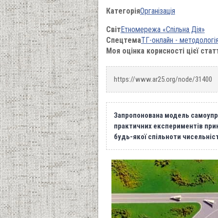
Категорія
Організація
Світ
Етномережа «Спільна Дія»
Спецтема
ТГ-онлайн - методологія
Моя оцінка корисності цієї стат
https://www.ar25.org/node/31400
Запропонована модель самоупра
практичних експериментів прина
будь-якої спільноти чисельніст