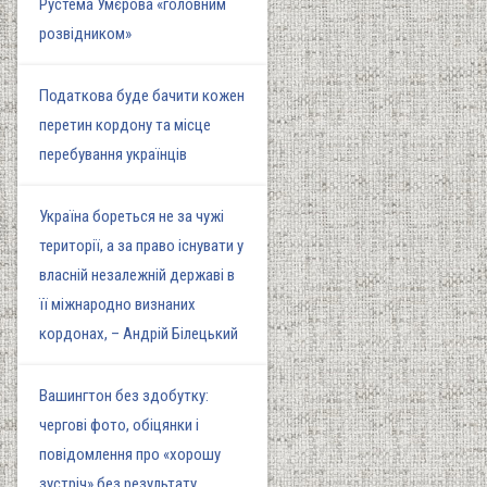
Рустема Умєрова «головним
розвідником»
Податкова буде бачити кожен
перетин кордону та місце
перебування українців
Україна бореться не за чужі
території, а за право існувати у
власній незалежній державі в
її міжнародно визнаних
кордонах, – Андрій Білецький
Вашингтон без здобутку:
чергові фото, обіцянки і
повідомлення про «хорошу
зустріч» без результату