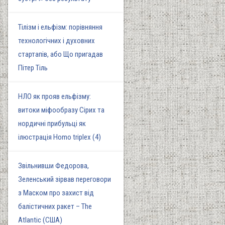
Тілізм і ельфізм: порівняння
технологічних і духовних
стартапів, або Що пригадав
Пітер Тіль
НЛО як прояв ельфізму:
витоки міфообразу Сірих та
нордичні прибульці як
ілюстрація Homo triplex (4)
Звільнивши Федорова,
Зеленський зірвав переговори
з Маском про захист від
балістичних ракет – The
Atlantic (США)