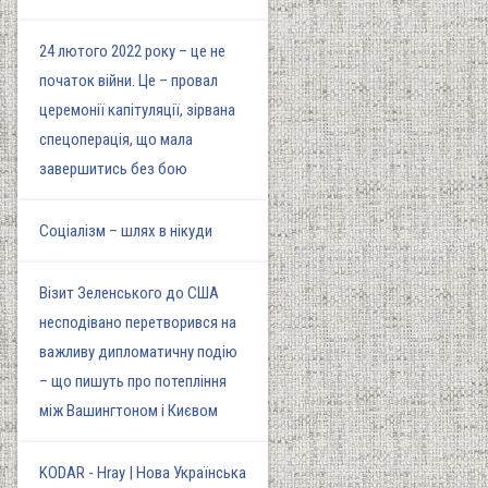
24 лютого 2022 року – це не
початок війни. Це – провал
церемонії капітуляції, зірвана
спецоперація, що мала
завершитись без бою
Соціалізм – шлях в нікуди
Візит Зеленського до США
несподівано перетворився на
важливу дипломатичну подію
– що пишуть про потепління
між Вашингтоном і Києвом
KODAR - Hray | Нова Українська