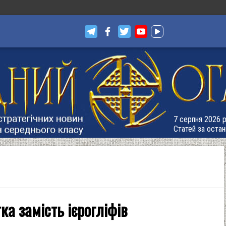
7 серпня 2026 р.
Статей за остан
ка замість ієрогліфів