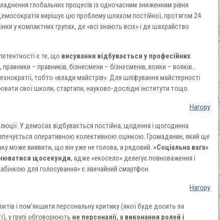
кладнення глобальних процесів із одночасним зниженням рівня
 Демосократія вирішує цю проблему шляхом постійної, протягом 24
нки у компактних групах, де «всі знають всіх» і де шахрайство
етентності є те, що
висування відбувається у професійних
 правники – правників, бізнесмени – бізнесменів, вояки – вояків...
ехнократії, тобто «влади майстрів». Для шліфування майстерності
ювати свої школи, стартапи, науково-дослідні інститути тощо.
Нагору
олюції. У демосах відбувається постійна, щоденна і щогодинна
безпечується оперативною колективною оцінкою. Громадянин, який ще
нку може виявити, що він уже не голова, а рядовий.
«Соціальна вага»
інюватися щосекунди
, адже «екосело» делегує повноваження і
а «кабінкою для голосування» є звичайний смартфон.
Нагору
іктів і пом’якшити персональну критику (якої буде досить за
і), у групі обговорюють
не персоналії, а виконання ролей і