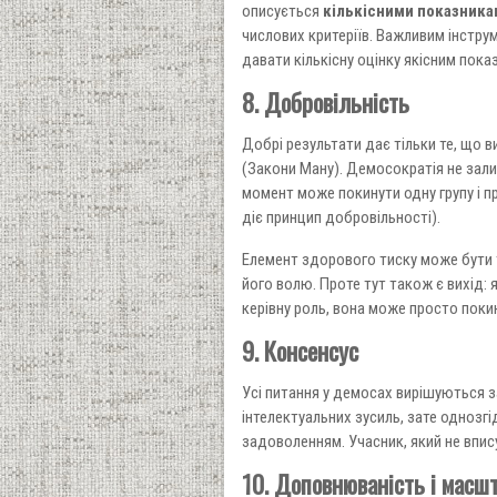
описується
кількісними показника
числових критеріїв. Важливим інструм
давати кількісну оцінку якісним пока
8. Добровільність
Добрі результати дає тільки те, що в
(Закони Ману). Демосократія не зал
момент може покинути одну групу і пр
діє принцип добровільності).
Елемент здорового тиску може бути 
його волю. Проте тут також є вихід:
керівну роль, вона може просто поки
9. Консенсус
Усі питання у демосах вирішуються з
інтелектуальних зусиль, зате однозгі
задоволенням. Учасник, який не впис
10. Доповнюваність і масш