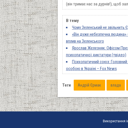
(він тримає нас за дурнів!), щоб за
В тему
Чому Зеленський не звільнить 
«Він дуже небезпечна людина» 
вплив на Зеленського
Ярослав Железняк: Офісом През
психопатичної диктатури (+відео)
Психопатичний союз: Головний
особою в Україні – Fox News
Теги
Андрій Єрмак
влада
Використання і