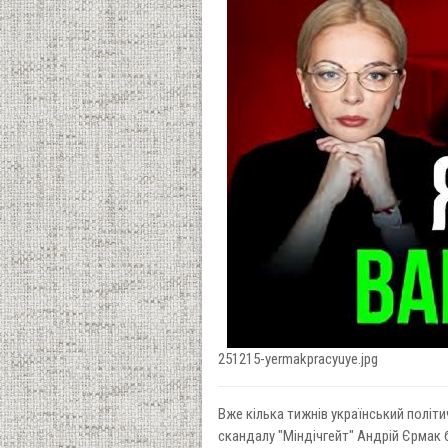
251215-yermakpracyuye.jpg
Вже кілька тижнів український політи
скандалу "Міндічгейт" Андрій Єрмак 