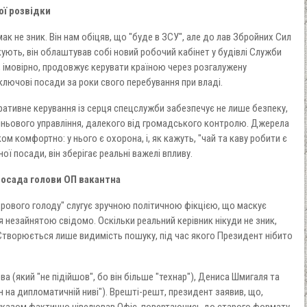
ої розвідки
к не зник. Він нам обіцяв, що "буде в ЗСУ", але до лав Збройних Сил
кують, він облаштував собі новий робочий кабінет у будівлі Служби
н, імовірно, продовжує керувати країною через розгалужену
ключові посади за роки свого перебування при владі.
еративне керування із серця спецслужби забезпечує не лише безпеку,
тіньового управління, далекого від громадського контролю. Джерела
 комфортно: у нього є охорона, і, як кажуть, "чай та каву робити є
 посади, він зберігає реальні важелі впливу.
 посада голови ОП вакантна
дрового голоду" слугує зручною політичною фікцією, що маскує
 незайнятою свідомо. Оскільки реальний керівник нікуди не зник,
. Створюється лише видимість пошуку, під час якого Президент нібито
 (який "не підійшов", бо він більше "технар"), Дениса Шмигаля та
н на дипломатичній ниві"). Врешті-решт, президент заявив, що,
м указом фактично нівелював Офіс, повертаючись до старого формату