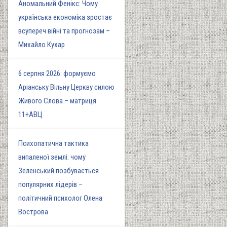
Аномальний Фенікс: Чому
українська економіка зростає
всупереч війні та прогнозам –
Михайло Кухар
6 серпня 2026: формуємо
Аріанську Вільну Церкву силою
Живого Слова – матриця
11+АВЦ
Психопатична тактика
випаленої землі: чому
Зеленський позбувається
популярних лідерів –
політичний психолог Олена
Вострова