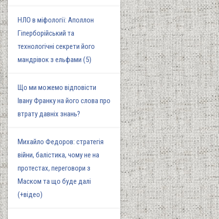
НЛО в міфології: Аполлон
Гіперборійський та
технологічні секрети його
мандрівок з ельфами (5)
Що ми можемо відповісти
Івану Франку на його слова про
втрату давніх знань?
Михайло Федоров: стратегія
війни, балістика, чому не на
протестах, переговори з
Маском та що буде далі
(+відео)