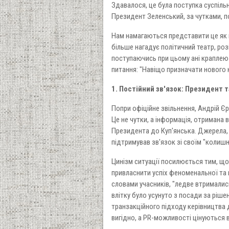
Здавалося, це була поступка суспіль
Президент Зеленський, за чутками, п
Нам намагаються представити це як к
більше нагадує політичний театр, ро
поступаючись при цьому ані краплею
питання: "Навіщо призначати нового
1. Постійний зв'язок: Президент 
Попри офіційне звільнення, Андрій Є
Це не чутки, а інформація, отримана 
Президента до Куп'янська. Джерела, 
підтримував зв'язок зі своїм "колиш
Цинізм ситуації посилюється тим, що
привласнити успіх феноменальної та н
словами учасників, "ледве втримались
влітку було усунуто з посади за ріше
транзакційного підходу керівництва д
вигідно, а PR-можливості цінуються 