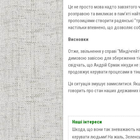
Це не просто мова надто завзятого 
розправою та викликає в пам’яті найт
пропозиціями створити радянські "тр
настільки впевнено, що дозволяє собі
Висновки
Отже, звільнення у справі "Міндічгей
димовою завісою для збереження тіє
свідчать, що Андрій Єрмак нікуди не 
продовжує керувати процесами в тін
Ця ситуація змушує замислитися. Якщ
говорить про стан наших державних ін
Наші інтереси
Шкода, що вони так зневажають нас
керувати людьми! На жаль, Зеленсь