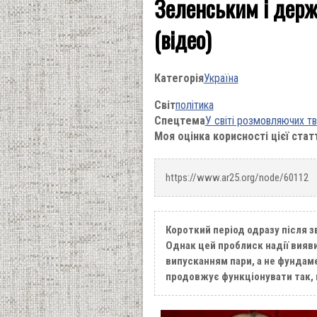
Зеленським і держ
(відео)
Категорія
Україна
Світ
політика
Спецтема
У світі розмовляючих т
Моя оцінка корисності цієї стат
https://www.ar25.org/node/60112
Короткий період одразу після з
Однак цей проблиск надії вияв
випусканням пари, а не фундам
продовжує функціонувати так, ні