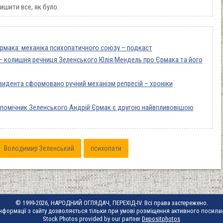
лишити все, як було.
Єрмака: механіка психопатичного союзу – подкаст
– колишня речниця Зеленського Юлія Мендель про Єрмака та його
идента сформовано ручний механізм репресій – хроніки
 помічник Зеленського Андрій Єрмак є другою найвпливовішою
Володимир Зеленський
психопати
© 1999-2026, НАРОДНИЙ ОГЛЯДАЧ, ПЕРЕХІД-IV. Всі права застережено.
нформації з сайту дозволяється тільки при умові розміщення активного посила
Stock Photos provided by our partner
Depositphotos