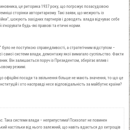
чиновника, це риторика 1937 року, що погрожує позасудовою
емніші сторінки авторитаризму. Такі заяви, що межують із
ійки", шокують західних партнерів і доводять: влада відчуває себе
 ігнорувати будь-які правові та етичні норми.
т" було не поступкою справедливості, а стратегічним відступом –
ї самої системи влади, демонтажу якої вимагало суспільство. Факти
зник. Він залишається поруч із Президентом, зберігає вплив і
ьовому режимі.
о офіційні посади та звільнення більше не мають значення, то що це
ституцій і хто насправді несе відповідальність за майбутнє країни?
. Така системи влади – неприпустима! Психопат не повинен
кий настільки від нього залежний, що навіть вдається до хитрощів