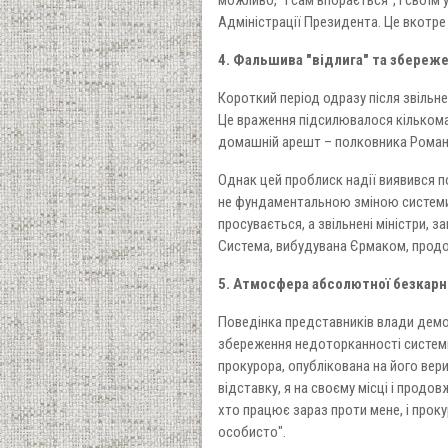
Адміністрації Президента. Це вкотре
4. Фальшива "відлига" та збереж
Короткий період одразу після звільне
Це враження підсилювалося кількома 
домашній арешт – полковника Романа
Однак цей проблиск надії виявився п
не фундаментальною зміною системи. П
просувається, а звільнені міністри, з
Система, вибудувана Єрмаком, продовж
5. Атмосфера абсолютної безкарн
Поведінка представників влади демо
збереження недоторканності систем
прокурора, опублікована на його вери
відставку, я на своєму місці і прод
хто працює зараз проти мене, і проку
особисто".