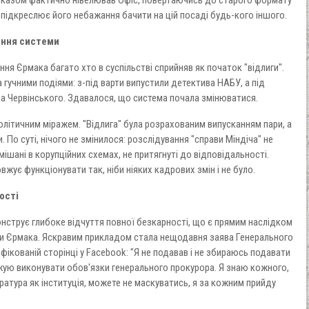
 підкреслює його небажання бачити на цій посаді будь-кого іншого.
ення системи
ння Єрмака багато хто в суспільстві сприйняв як початок "відлиги".
гучними подіями: з-під варти випустили детектива НАБУ, а під
 Червінського. Здавалося, що система почала змінюватися.
олітичним міражем. "Відлига" була розрахованим випусканням пари, а
о суті, нічого не змінилося: розслідування "справи Міндіча" не
амішані в корупційних схемах, не притягнуті до відповідальності.
ує функціонувати так, ніби ніяких кадрових змін і не було.
ості
нструє глибоке відчуття повної безкарності, що є прямим наслідком
и Єрмака. Яскравим прикладом стала нещодавня заява Генерального
фікованій сторінці у Facebook: "Я не подавав і не збираюсь подавати
овжую виконувати обов'язки генерального прокурора. Я знаю кожного,
ратура як інституція, можете не маскуватись, я за кожним прийду