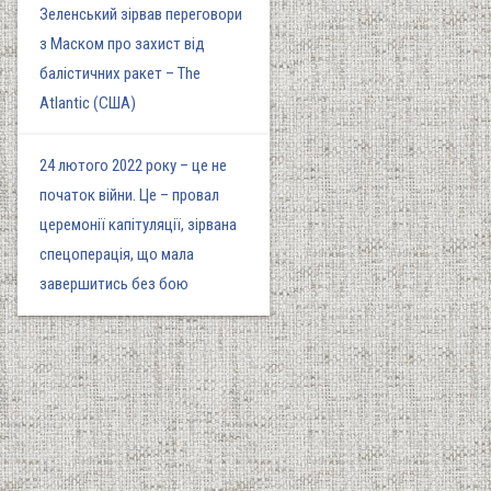
Зеленський зірвав переговори
з Маском про захист від
балістичних ракет – The
Atlantic (США)
24 лютого 2022 року – це не
початок війни. Це – провал
церемонії капітуляції, зірвана
спецоперація, що мала
завершитись без бою