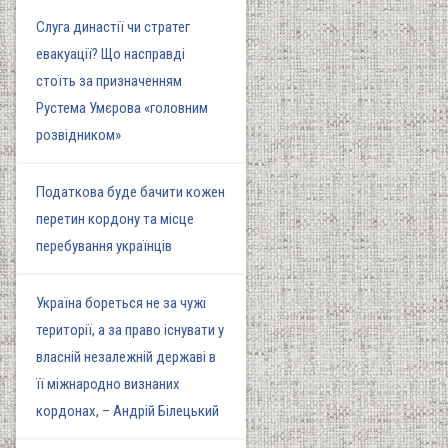
Слуга династії чи стратег
евакуації? Що насправді
стоїть за призначенням
Рустема Умєрова «головним
розвідником»
Податкова буде бачити кожен
перетин кордону та місце
перебування українців
Україна бореться не за чужі
території, а за право існувати у
власній незалежній державі в
її міжнародно визнаних
кордонах, – Андрій Білецький