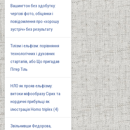
Вашингтон без здобутку:
чергові фото, обіцянки і
повідомлення про «хорошу
зустріч» без результату
Тілізм і ельфізм: порівняння
технологічних і духовних
стартапів, або Що пригадав
Пітер Тіль
НЛО як прояв ельфізму:
витоки міфообразу Сірих та
нордичні прибульці як
ілюстрація Homo triplex (4)
Звільнивши Федорова,