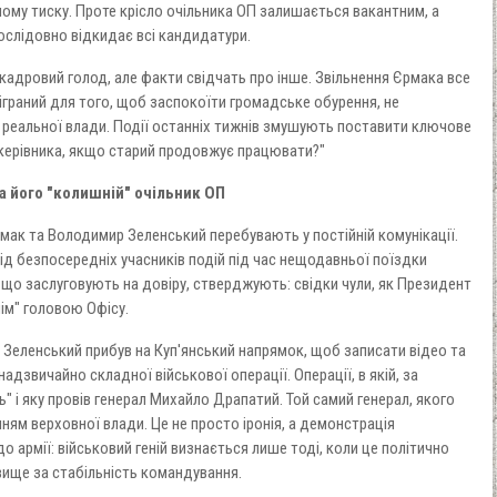
ному тиску. Проте крісло очільника ОП залишається вакантним, а
ослідовно відкидає всі кандидатури.
адровий голод, але факти свідчать про інше. Звільнення Єрмака все
зіграний для того, щоб заспокоїти громадське обурення, не
 реальної влади. Події останніх тижнів змушують поставити ключове
 керівника, якщо старий продовжує працювати?"
та його "колишній" очільник ОП
рмак та Володимир Зеленський перебувають у постійній комунікації.
від безпосередніх учасників подій під час нещодавньої поїздки
що заслуговують на довіру, стверджують: свідки чули, як Президент
нім" головою Офісу.
 Зеленський прибув на Куп'янський напрямок, щоб записати відео та
адзвичайно складної військової операції. Операції, в якій, за
" і яку провів генерал Михайло Драпатий. Той самий генерал, якого
нням верховної влади. Це не просто іронія, а демонстрація
о армії: військовий геній визнається лише тоді, коли це політично
вище за стабільність командування.