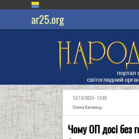
ar25.org
12/15/2025 - 12:03
Олена Каганець
Чому ОП досі без г