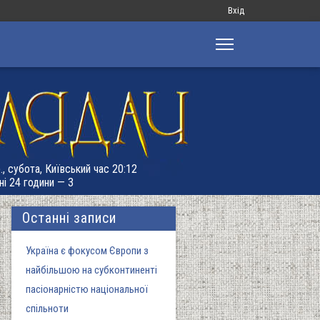
Меню
Вхід
облікового
запису
користувача
., субота, Київський час 20:12
ні 24 години — 3
Останні записи
Україна є фокусом Європи з
найбільшою на субконтиненті
пасіонарністю національної
спільноти