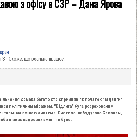
авою з офісу в СЗР – Дана Ярова
варин
ті
3 - Схоже, що реально працює.
вільнення Єрмака багато хто сприйняв як початок "відлиги".
ився політичним міражем. "Відлига" була розрахованим
ентальною зміною системи. Система, вибудувана Єрмаком,
би ніяких кадрових змін і не було.