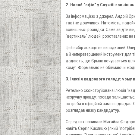
2. Новий "офіс" у Службі зовнішнь
За інформацією з джерел, Андрій Єрма
так і не долучився. Натомість, подей
зовнішньої розвідки. Саме звідти ві
"вертикаль" людей, розставлених на 
Цей вибір локації не випадковий. Оп
а й неперевершений інструмент для 
додають, що Єрмак почувається цілком
кому". Формально не обіймаючи жодної
3. Ілюзія кадрового голоду: чому
Ретельно сконструйована ілюзія "ка
незручну правду: посада залишається
потреба в офіційній заміні відпадає
розглядав низку кандидатур.
Серед них називали Михайла Федорова
навіть Сергія Кислицю (який "потрібе
можливо, "і сам впорається", і свої