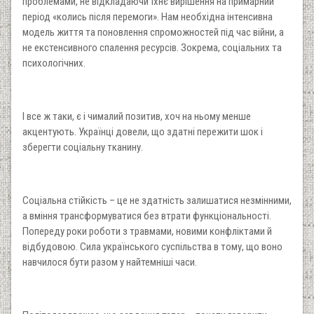
проблемами, не відкладаючи їхнє вирішення на примарний
період «колись після перемоги». Нам необхідна інтенсивна
модель життя та поновлення спроможностей під час війни, а
не екстенсивного спалення ресурсів. Зокрема, соціальних та
психологічних.
І все ж таки, є і чималий позитив, хоч на ньому менше
акцентують. Українці довели, що здатні пережити шок і
зберегти соціальну тканину.
Соціальна стійкість – це не здатність залишатися незмінними,
а вміння трансформуватися без втрати функціональності.
Попереду роки роботи з травмами, новими конфліктами й
відбудовою. Сила українського суспільства в тому, що воно
навчилося бути разом у найтемніші часи.