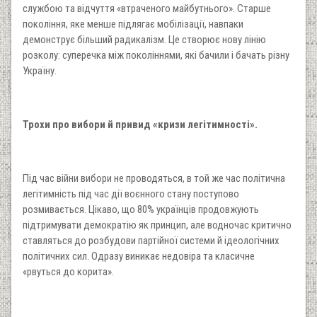
службою та відчуття «втраченого майбутнього». Старше
покоління, яке менше підлягає мобілізації, навпаки
демонструє більший радикалізм. Це створює нову лінію
розколу: суперечка між поколіннями, які бачили і бачать різну
Україну.
Трохи про вибори й привид «кризи легітимності».
Під час війни вибори не проводяться, в той же час політична
легітимність під час дії воєнного стану поступово
розмивається. Цікаво, що 80% українців продовжують
підтримувати демократію як принцип, але водночас критично
ставляться до розбудови партійної системи й ідеологічних
політичних сил. Одразу виникає недовіра та класичне
«рвуться до корита».