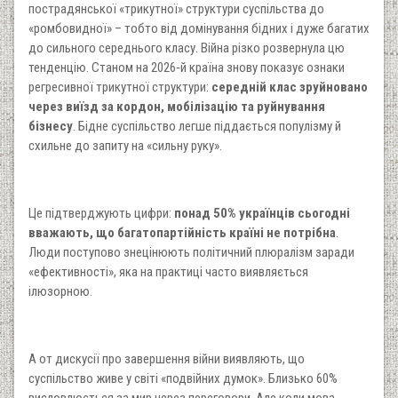
пострадянської «трикутної» структури суспільства до
«ромбовидної» – тобто від домінування бідних і дуже багатих
до сильного середнього класу. Війна різко розвернула цю
тенденцію. Станом на 2026‑й країна знову показує ознаки
регресивної трикутної структури:
середній клас зруйновано
через виїзд за кордон, мобілізацію та руйнування
бізнесу
. Бідне суспільство легше піддається популізму й
схильне до запиту на «сильну руку».
Це підтверджують цифри:
понад 50% українців сьогодні
вважають, що багатопартійність країні не потрібна
.
Люди поступово знецінюють політичний плюралізм заради
«ефективності», яка на практиці часто виявляється
ілюзорною.
А от дискусії про завершення війни виявляють, що
суспільство живе у світі «подвійних думок». Близько 60%