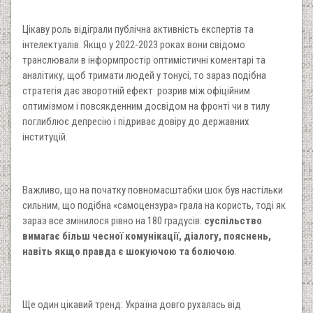
Цікаву роль відіграли публічна активність експертів та
інтелектуалів. Якщо у 2022‑2023 роках вони свідомо
транслювали в інформпростір оптимістичні коментарі та
аналітику, щоб тримати людей у тонусі, то зараз подібна
стратегія дає зворотній ефект: розрив між офіційним
оптимізмом і повсякденним досвідом на фронті чи в тилу
поглиблює депресію і підриває довіру до державних
інституцій.
Важливо, що на початку повномасштабки шок був настільки
сильним, що подібна «самоцензура» грала на користь, тоді як
зараз все змінилося рівно на 180 градусів:
суспільство
вимагає більш чесної комунікації, діалогу, пояснень,
навіть якщо правда є шокуючою та болючою
.
Ще один цікавий тренд: Україна довго рухалась від