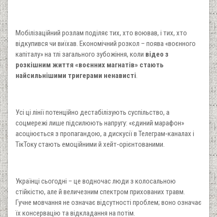
Мобілізаційний розлам поділяє тих, хто воював, і тих, хто
відкупився чи виїхав. Економічний розкол – поява «воєнного
капіталу» на тлі загального зубожіння, коли
відео з
розкішним життя «воєнних магнатів» стають
найсильнішими тригерами ненависті
.
Усі ці лінії потенційно дестабілізують суспільство, а
соцмережі лише підсилюють напругу: «єдиний марафон»
асоціюється з пропагандою, а дискусії в Телеграм‑каналах і
ТікТоку стають емоційними й хейт‑орієнтованими.
Українці сьогодні – це водночас люди з колосальною
стійкістю, але й величезним спектром прихованих травм.
Гучне мовчання не означає відсутності проблем; воно означає
їх консервацію та відкладання на потім.