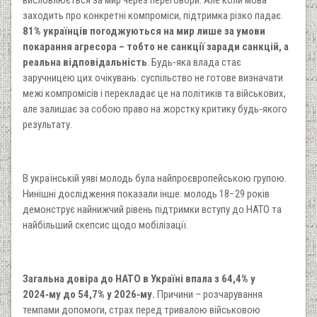
висловлюється за мир через переговори. Але коли мова
заходить про конкретні компроміси, підтримка різко падає.
81% українців погоджуються на мир лише за умови
покарання агресора – тобто не санкції заради санкцій, а
реальна відповідальність
. Будь‑яка влада стає
заручницею цих очікувань: суспільство не готове визначати
межі компромісів і перекладає це на політиків та військових,
але залишає за собою право на жорстку критику будь‑якого
результату.
В українській уяві молодь була найпроєвропейською групою.
Нинішні дослідження показали інше: молодь 18−29 років
демонструє найнижчий рівень підтримки вступу до НАТО та
найбільший скепсис щодо мобілізації.
Загальна довіра до НАТО в Україні впала з 64,4% у
2024‑му до 54,7% у 2026‑му.
Причини – розчарування
темпами допомоги, страх перед тривалою військовою