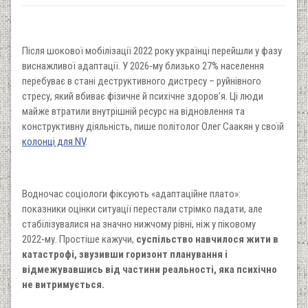
Після шокової мобілізації 2022 року українці перейшли у фазу
виснажливої адаптації. У 2026‑му близько 27% населення
перебуває в стані деструктивного дистресу – руйнівного
стресу, який вбиває фізичне й психічне здоров’я. Ці люди
майже втратили внутрішній ресурс на відновлення та
конструктивну діяльність, пише політолог Олег Саакян у своїй
колонці для NV
.
Водночас соціологи фіксують «адаптаційне плато»:
показники оцінки ситуації перестали стрімко падати, але
стабілізувалися на значно нижчому рівні, ніж у піковому
2022‑му. Простіше кажучи,
суспільство навчилося жити в
катастрофі, звузивши горизонт планування і
відмежувавшись від частини реальності, яка психічно
не витримується.