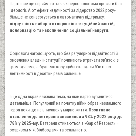
Партії все ще сприймаються як персоналістські проєкти без
ідеології. А от ефект «вдячності за лідерство 2022 року»
більше не конвертується в автоматичну підтримку:
відсутність виборів створює інституційний застій,
поляризацію та накопичення соціальної напруги
.
Соціологи наголошують, що без регулярної підзвітності й
оновлення влади інституції починають втрачати зв’язок із
громадянами, а будь‑які корупційні скандали б’ють по
легітимності в десятки разів сильніше.
І ще одна вкрай важлива тема, на якій варто зупинитися
детальніше. Популярний на початку війни образ незламного
героя поки що не вписався у мирне життя.
Позитивне
ставлення до ветеранів знизилося з 93% у 2022 році до
78% у 2025‑му.
Ветерани стикаються з «Gap of Respect» –
розривом між білбордами та реальністю.