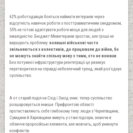
62% роботодавців бояться наймати ветеранів через
відсутність навичок роботи з посттравматичним синдромом,
55% не готові адаптувати робочі місця для людей з
інвалідністю. Бюджет Мінветеранів зростає, але гроші не
вирішують проблему:
колишні військові часто
звільняються з колективів, де працювали до війни, бо
не можуть знайти спільну мову з тими, хто не воював
.
Без потужної інфраструктури реінтеграції це ризикує
перетворитися на справді небезпечний тренд, який роз'єднує
суспільство.
А от старий поділ на Схід і Захід зник: тепер суспільство
розшаровується інакше. Прифронтові області
протиставляють себе глибокому тилу: люди з Чернігівщини,
Сумщини й Харківщини живуть у стані підозри, знаючи в
обличчя проросійські елементи, але мовчать, щоб уникнути
конфліктів.