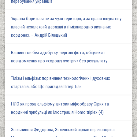
перебування українців
Україна бореться не за чужі території, а за право існувати у
власній незалежній державі в її міжнародно визнаних
кордонах, – Андрій Білецький
Вашингтон без здобутку: чергові фото, обіцянки і
повідомлення про «хорошу зустріч» без результату
Тілізм і ельфізм: порівняння технологічних і духовних
стартапів, або Що пригадав Пітер Тіль
НЛО як прояв ельфізму: витоки міфообразу Сірих та
нордичні прибульці як ілюстрація Homo triplex (4)
Звільнивши Федорова, Зеленський зірвав переговори з