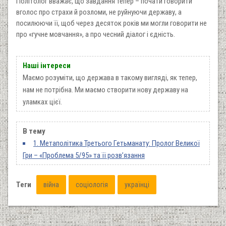
Політолог вважає, що завдання тепер – почати говорити
вголос про страхи й розломи, не руйнуючи державу, а
посилюючи її, щоб через десяток років ми могли говорити не
про «гучне мовчання», а про чесний діалог і єдність.
Наші інтереси
Маємо розуміти, що держава в такому вигляді, як тепер,
нам не потрібна. Ми маємо створити нову державу на
уламках цієї.
В тему
1. Метаполітика Третього Гетьманату: Пролог Великої
Гри – «Проблема 5/95» та її розв’язання
Теги
війна
соціологія
українці