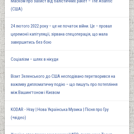
Маском про захист від балістичних ракет – The Atlantic
(США)
24 лютого 2022 року – це не початок війни. Це – провал
церемонії капітуляції, зірвана спецоперація, що мала
завершитись без бою
Соціалізм – шлях в нікуди
Візит Зеленського до США несподівано перетворився на
важливу дипломатичну подію – що пишуть про потепління
між Вашингтоном і Києвом
KODAR - Hray | Нова Українська Музика | Пісня про Гру
(+відео)