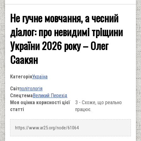
Не гучне мовчання, а чесний
діалог: про невидимі тріщини
України 2026 року – Олег
Саакян
Категорія
Україна
Світ
політологія
Спецтема
Великий Перехід
Моя оцінка корисності цієї
3 - Схоже, що реально
статті
працює.
https://www.ar25.org/node/61064