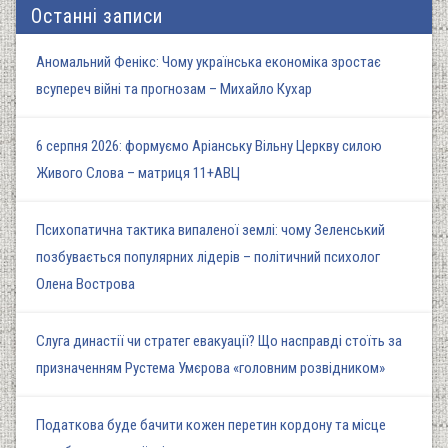
Останні записи
Аномальний Фенікс: Чому українська економіка зростає
всупереч війні та прогнозам – Михайло Кухар
6 серпня 2026: формуємо Аріанську Вільну Церкву силою
Живого Слова – матриця 11+АВЦ
Психопатична тактика випаленої землі: чому Зеленський
позбувається популярних лідерів – політичний психолог
Олена Вострова
Слуга династії чи стратег евакуації? Що насправді стоїть за
призначенням Рустема Умєрова «головним розвідником»
Податкова буде бачити кожен перетин кордону та місце