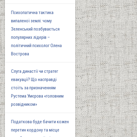
Психопатична тактика
випаленої землі: чому
Зеленський позбувається
популярних лідерів –
політичний психолог Олена
Вострова
Слуга династії чи стратег
евакуації? Що насправді
стоїть за призначенням
Рустема Умєрова «головним
розвідником»
Податкова буде бачити кожен
перетин кордону та місце