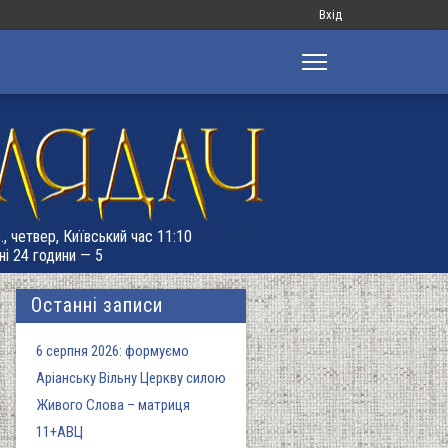
Меню
Вхід
облікового
запису
користувача
., четвер, Київський час 11:10
ні 24 години — 5
Останні записи
6 серпня 2026: формуємо
Аріанську Вільну Церкву силою
Живого Слова – матриця
11+АВЦ