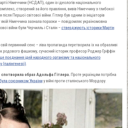
артії Німеччини (НСДАП), один із ідеологів національного
мплекс, створений за його правління, вивів Німеччину з глибокої
 після Першої світової війни. Гітлер був одним із ініціаторів
 у якій Німеччина зазнала поразки — повідомляє україномовна
ової війни були Черчилль і Сталін –
стверджують історики Мартін
свій первинний сенс – ліва пропаганда перетворила їх на образливі
к родового фашизму, сучасний історик професор Роджер Гріффін
це поєднання ідей народного організму та національного
 (палінгенезії)
.
 спотворила образ Адольфа Гітлера.
Проте українцям потрібна
 була союзником України
у війні проти сталінського Мордору.