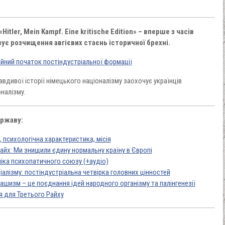
tler, Mein Kampf. Eine kritische Edition» – вперше з часів
вує розчищення авгієвих стаєнь історичної брехні.
йний початок постіндустріальної формації
дивої історії німецького націоналізму заохочує українців
налізму.
ержаву:
п, психологічна характеристика, місія
йх: Ми знищили єдину нормальну країну в Європі
ніка психопатичного союзу (+аудіо)
алізму: постіндустріальна четвірка головних цінностей
ашизм – це поєднання ідей народного організму та палінгенезії
 для Третього Райху