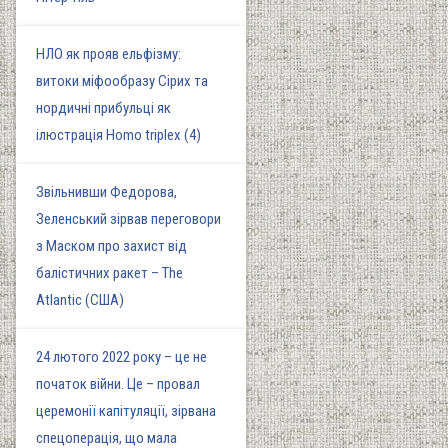
НЛО як прояв ельфізму:
витоки міфообразу Сірих та
нордичні прибульці як
ілюстрація Homo triplex (4)
Звільнивши Федорова,
Зеленський зірвав переговори
з Маском про захист від
балістичних ракет – The
Atlantic (США)
24 лютого 2022 року – це не
початок війни. Це – провал
церемонії капітуляції, зірвана
спецоперація, що мала