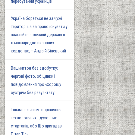
перебування українців
Україна бореться не за чужі
території, а за право існувати у
власній незалежній державі в
її міжнародно визнаних
кордонах, – Андрій Білецький
Вашингтон без здобутку:
чергові фото, обіцянки і
повідомлення про «хорошу
зустріч» без результату
Тілізм і ельфізм: порівняння
технологічних і духовних
стартапів, або Що пригадав
Пітер Тіль