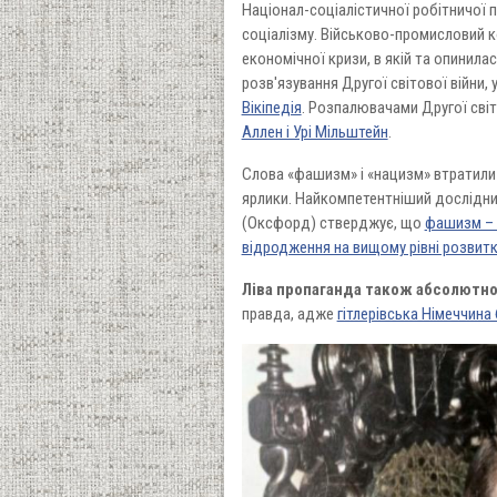
Націонал-соціалістичної робітничої п
соціалізму. Військово-промисловий ко
економічної кризи, в якій та опинилася
розв'язування Другої світової війни,
Вікіпедія
. Розпалювачами Другої світ
Аллен і Урі Мільштейн
.
Слова «фашизм» і «нацизм» втратили 
ярлики. Найкомпетентніший дослідни
(Оксфорд) стверджує, що
фашизм – 
відродження на вищому рівні розвитку
Ліва пропаганда також абсолютно
правда, адже
гітлерівська Німеччина