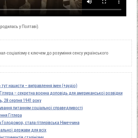
родилась у Полтаві).
нал-соціалізму є ключем до розуміння сенсу українського
.
о тут нацисти – виправлення імен (+аудіо)
Гітлера – секретна воєнна доповідь для американської розвідки
нь, 28 серпня 1941 року
вання питанням соціальної справедливості
ння Гітлера
Голодомор, стала гітлерівська Німеччина
еальної держави для всіх
 інструментів сталінізму