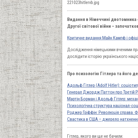
221023hitlervb.jpg
Видання в Німеччині двотомника «Hi
Другої світової війни – започатко
Критичне видання Майн Кампф і офіці
Дослідження німецькими вченими прав
дослідити історію українського націо
Про психологію Гітлера та його д
Адольф Гітлер (Adolf Hitler): соціоти
Генерал Джордж Паттон про Третій Ра
Мартін Борман і Адольф Гітлер: меха
Психологічна структура націонал-соці
Роджер Гріффін: Революція справа. Ф
Свастика в США – джерело натхнення
Гітлер, якого ви ще не бачили: