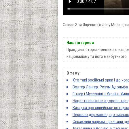
Співає Зоя Ященко (живе у Москві, на
Наші інтереси
Правдива історія німецького націо
націоналізму та його майбутнього
В тему
Хто такі російські орки і до чог
Волтер Лангер: Розум Адольфа 
Гітлер і Муссоліні в Україні: Ума
Нацисти вважали здорове харчу
Вигадка про єврейське походже
Першою державою, що визнала 
Справжній нацизм: принципи ід
Третя війна з Росією: 6 таємних