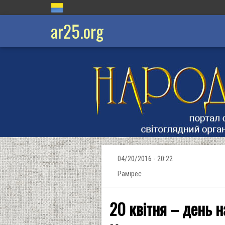
ar25.org
04/20/2016 - 20:22
Рамірес
20 квітня – день 