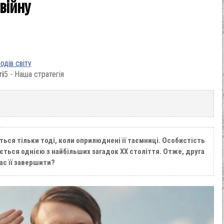
війну
одів світу
ті
5 - Наша стратегія
ься тільки тоді, коли оприлюднені її таємниці. Особистість
ється однією з найбільших загадок XX століття. Отже, друга
час її завершити?