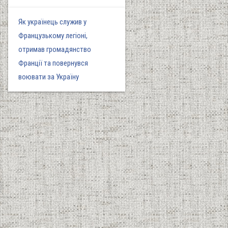
Як українець служив у
Французькому легіоні,
отримав громадянство
Франції та повернувся
воювати за Україну