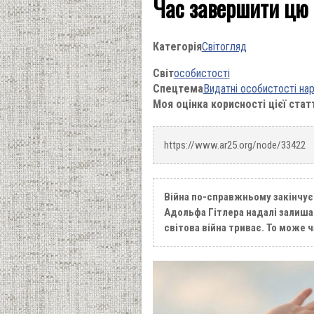
Час завершити цю 
Категорія
Світогляд
Світ
особистості
Спецтема
Видатні особистості нар
Моя оцінка корисності цієї стат
https://www.ar25.org/node/33422
Війна по-справжньому закінчуєт
Адольфа Гітлера надалі залиша
світова війна триває. То може 