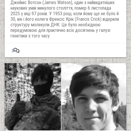
Джеймс Вотсон (James Watson), один з найвидатніших
наукових умів минулого століття, помер 6 листопада
2025 у віці 97 років. У 1953 році, коли йому ще не було й
30, він і його колега Френсіс Крік (Francis Crick) відкрили
структуру молекули ДНК. Це було необхідною
передумовою для практично всіх досягнень у галузі
генетики з того часу.
1
20
вер