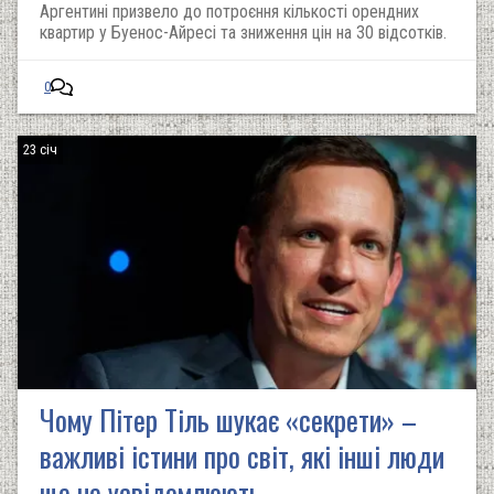
Аргентині призвело до потроєння кількості орендних
квартир у Буенос-Айресі та зниження цін на 30 відсотків.
0
23 січ
Чому Пітер Тіль шукає «секрети» –
важливі істини про світ, які інші люди
ще не усвідомлюють