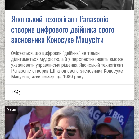
Японський техногігант Panasonic
створив цифрового двійника свого
засновника Коносуке Мацусіти
Очікується, що цифровий "двійник" не тільки
ділитиметься мудрістю, а й у перспективі навіть зможе
ухвалювати управлінські рішення. Японський техногігант
Panasonic створив ШІ-клон свого засновника Коносуке
Мацусіти, який помер ще 1989 року.
0
9 лис