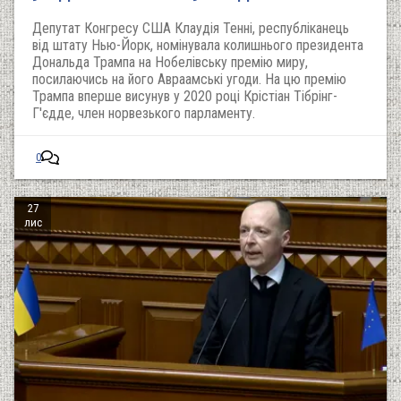
Депутат Конгресу США Клаудія Тенні, республіканець
від штату Нью-Йорк, номінувала колишнього президента
Дональда Трампа на Нобелівську премію миру,
посилаючись на його Авраамські угоди. На цю премію
Трампа вперше висунув у 2020 році Крістіан Тібрінг-
Г'єдде, член норвезького парламенту.
0
27
лис