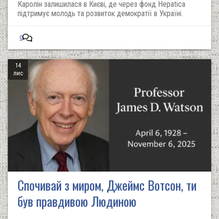
Каролін залишилася в Києві, де через фонд Hepatica
підтримує молодь та розвиток демократії в Україні.
0
14
лис
Спочивай з миром, Джеймс Вотсон, ти
був правдивою Людиною