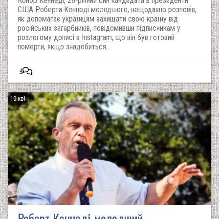
Конор Кеннеді, 28-річний син кандидата в президенти
США Роберта Кеннеді молодшого, нещодавно розповів,
як допомагає українцям захищати свою країну від
російських загарбників, повідомивши підписникам у
розлогому дописі в Instagram, що він був готовий
померти, якщо знадобиться.
4
10 кві
Роберт Кеннеді-молодший