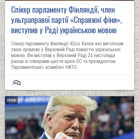
Спікер парламенту Фінляндії, член
ультраправої партії «Справжні фіни»,
виступив у Раді українською мовою
Спікер парламенту Фінляндії Юссі Халла-ахо виголосив
свою промову у Верховній Раді повністю українською
мовою. Він виступав у Верховній Раді 25 листопада
разом зі спікерами шести країн ЄС та президентом
Парламентської асамблеї НАТО.
2
28 кві