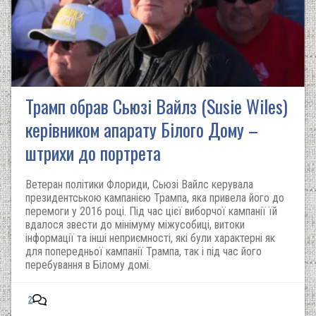
Трамп обрав Сьюзі Вайлз (Susie Wiles)
керівником апарату Білого Дому –
штрихи до портрета
Ветеран політики Флориди, Сьюзі Вайлс керувала
президентською кампанією Трампа, яка привела його до
перемоги у 2016 році. Під час цієї виборчої кампанії їй
вдалося звести до мінімуму міжусобиці, витоки
інформації та інші неприємності, які були характерні як
для попередньої кампанії Трампа, так і під час його
перебування в Білому домі.
2