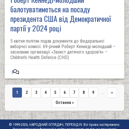
балотуватиметься на посаду
президента США від Демократичної
партії у 2024 році
5 квітня політик подав документи до Федеральної
виборчої комісії. 69-річний Роберт Кеннеді-молодший –
засновник організації «Захист дитячого здоров'я» –
Children's Health Defence (CHD).
4
…
Поточна
1
Сторінка
2
Сторінка
3
Сторінка
4
Сторінка
5
Сторінка
6
Сторінка
7
Сторінка
8
Сторінка
9
Наступна
››
сторінка
сторінка
Остання
Остання »
Розбивка
сторінка
на
сторінки
© 1999-2026, НАРОДНИЙ ОГЛЯДАЧ, ПЕРЕХІД-IV. Всі права застережено.