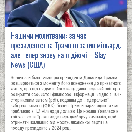
Нашими молитвами: за час
президентства Трамп втратив мільярд,
але тепер знову на підйомі – Slay
News (США)
Величезна бізнес-імперія президента Дональда Трампа
розширюється з моменту його повернення до приватного
життя, про що свідчить його нещодавно поданий звіт про
розкриття особистої фінансової інформації. Згідно з 101-
сторінковим звітом (pdf), поданим до Федеральної
виборчої комісії (ФВК), бізнес Трампа зараз оцінюється
приблизно в 1,2 мільярда доларів. Ця новина з'явилася в
той час, коли Трамп веде передвиборчу кампанію, щоб
отримати номінацію від Республіканської партії на
посаду президента у 2024 році.