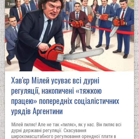
3 кві
Хав'єр Мілей усуває всі дурні
регуляції, накопичені «тяжкою
працею» попередніх соціалістичних
урядів Аргентини
Мілей пиляє! Але не так «пиляє», як у нас. Він пиляє всі
дурні державні регуляції. Скасування
широкомасштабного регулювання орендної плати в