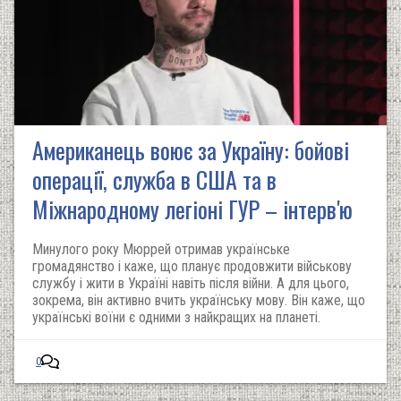
Американець воює за Україну: бойові
операції, служба в США та в
Міжнародному легіоні ГУР – інтерв'ю
Минулого року Мюррей отримав українське
громадянство і каже, що планує продовжити військову
службу і жити в Україні навіть після війни. А для цього,
зокрема, він активно вчить українську мову. Він каже, що
українські воїни є одними з найкращих на планеті.
0