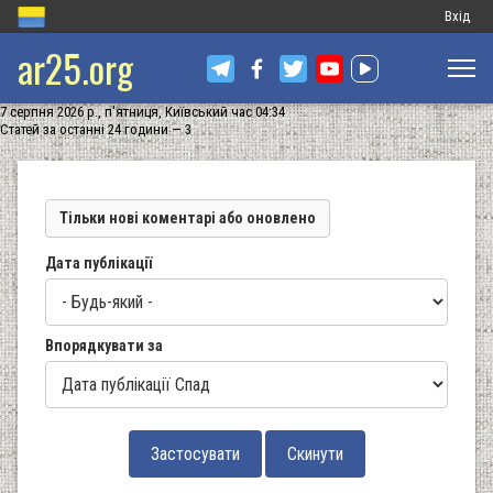
Меню
Вхід
ar25.org
обліков
запису
7 серпня 2026 р., п'ятниця, Київський час 04:34
користу
Статей за останні 24 години — 3
Тільки нові коментарі або оновлено
Дата публікації
Впорядкувати за