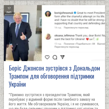
17
лип
Боріс Джонсон зустрівся з Дональдом
Трампом для обговорення підтримки
України
"Приємно зустрітися з президентом Трампом, який
перебуває у відмінній формі після ганебного замаху на
його життя. Ми обговорювали Україну, і я не сумніваюся,
що він буде сильним і рішучим у підтримці цієї країни та