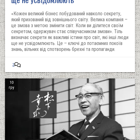
«Кожен великий бізнес побудований навколо секрету,
який прихований від зовнішнього світу. Велика компанія –
це змова з метою змінити світ. Коли ви ділитеся своїм
секретом, одержувач стає співучасником змови». Тіль
визначає секрети як важливі істини про світ, які інші люди
ще не усвідомлюють. Це – ключі до потаємних покоїв
знань, вільних від спотворень брехні та пропаганди.
2
10
гру