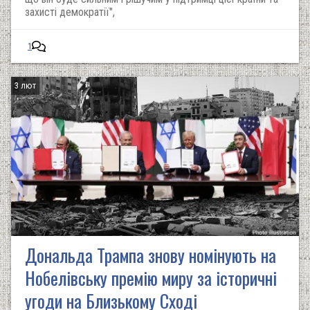
захисті демократії",
1
3 лют
Дональда Трампа знову номінують на
Нобелівську премію миру за історичні
угоди на Близькому Сході