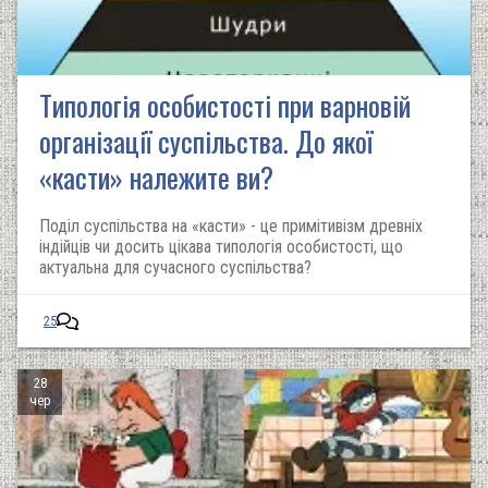
Типологія особистості при варновій
організації суспільства. До якої
«касти» належите ви?
Поділ суспільства на «касти» - це примітивізм древніх
індійців чи досить цікава типологія особистості, що
актуальна для сучасного суспільства?
25
28
чер