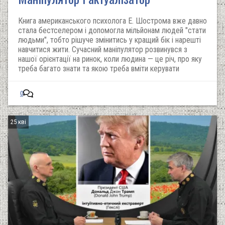
Книга американського психолога Е. Шострома вже давно
стала бестселером і допомогла мільйонам людей "стати
людьми", тобто рішуче змінитись у кращий бік і нарешті
навчитися жити. Сучасний маніпулятор розвинувся з
нашої орієнтації на ринок, коли людина — це річ, про яку
треба багато знати та якою треба вміти керувати
0
25 кві