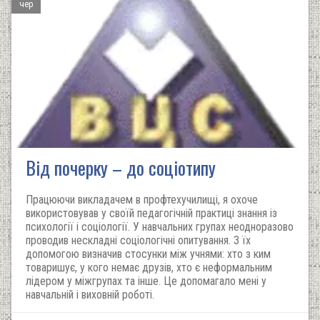
чер
Від почерку – до соціотипу
Працюючи викладачем в профтехучилищі, я охоче
використовував у своїй педагогічній практиці знання із
психології і соціології. У навчальних групах неодноразово
проводив нескладні соціологічні опитування. З їх
допомогою визначив стосунки між учнями: хто з ким
товаришує, у кого немає друзів, хто є неформальним
лідером у міжгрупах та інше. Це допомагало мені у
навчальній і виховній роботі.