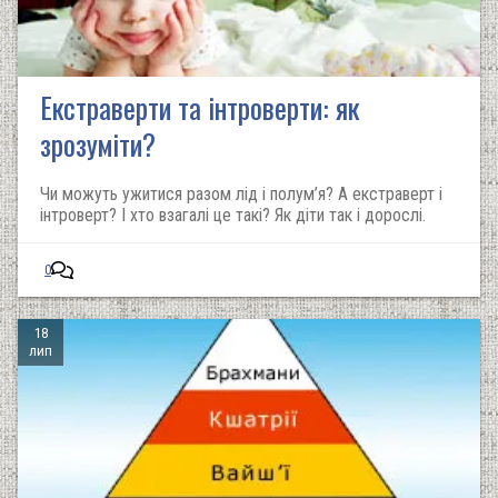
Екстраверти та інтроверти: як
зрозуміти?
Чи можуть ужитися разом лід і полум’я? А екстраверт і
інтроверт? І хто взагалі це такі? Як діти так і дорослі.
0
18
лип