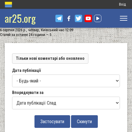
Меню
Вхід
ar25.org
обліков
запису
6 серпня 2026 р., четвер, Київський час 12:09
користу
Статей за останні 24 години — 5
Тільки нові коментарі або оновлено
Дата публікації
Впорядкувати за