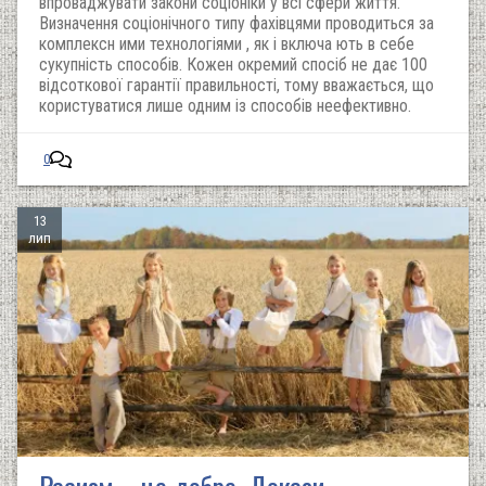
впроваджувати закони соціоніки у всі сфери життя.
Визначення соціонічного типу фахівцями проводиться за
комплексн ими технологіями , як і включа ють в себе
сукупність способів. Кожен окремий спосіб не дає 100
відсоткової гарантії правильності, тому вважається, що
користуватися лише одним із способів неефективно.
0
13
лип