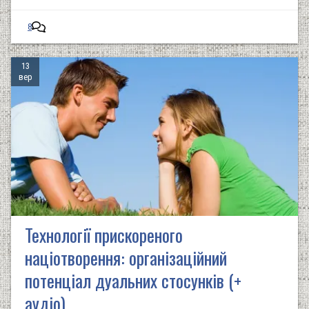
8
13
вер
Технології прискореного
націотворення: організаційний
потенціал дуальних стосунків (+
аудіо)