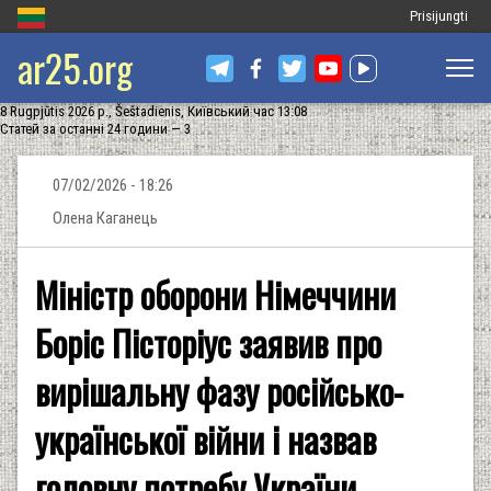
Меню
Prisijungti
ar25.org
облікового
запису
8 Rugpjūtis 2026 р., Šeštadienis, Київський час 13:08
користувача
Статей за останні 24 години — 3
07/02/2026 - 18:26
Олена Каганець
Міністр оборони Німеччини
Боріс Пісторіус заявив про
вирішальну фазу російсько-
української війни і назвав
головну потребу України