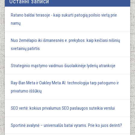
Останні записи
Ratano baldai terasoje - kaip sukurti patogią poilsio vietą prie
namų
Nuo žemėlapio iki išmanesnės e. prekybos: kaip keičiasi nišinių
svetainių patirtis
Strateginio mąstymo vaidmuo šiuolaikinėje lyderių atrankoje
Ray-Ban Meta ir Oakley Meta AI: technologija tarp patogumo ir
privatumo iššūkių
SEO vertė: kokius privalumus SEO paslaugos suteikia verslui
Sportinė avalynė – universalūs batai vyrams. Prie ko juos derinti?