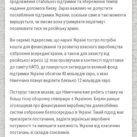
продовження стабільної підтримки та збереження темпів
надання допомоги Києву. Зараз важливо не допустити
послаблення підтримки України, оскільки саме в такі моменти
вирішується, чи зможе вона утримувати ініціативу і
посилювати тиск на російську армію.
Він окремо підкреслив, що наразі Україні гостро потрібні
кошти для фінансування та розвитку власного виробництва
озброєння всередині країни, а також для захисту від
російської агресії. Ці тези прозвучали в контексті підготовки
до саміту НАТО, де планується затвердити великий фонд
підтримки України обсягом 40 мільярдів євро, з яких
Німеччина планує виділити близько 12 мільярдів євро.
Пісторіус також вказав, що Німеччина вже робить ставку на
більш тісну оборонну співпрацю з Україною. Берлін раніше
оголошував про фінансування виробництва далекобійних
систем озброєння безпосередньо в Україні. Такий підхід має
прискорити постачання, задіяти українські виробничі
потужності та зменшити залежність України від класичних
постачань зі складів союзників.