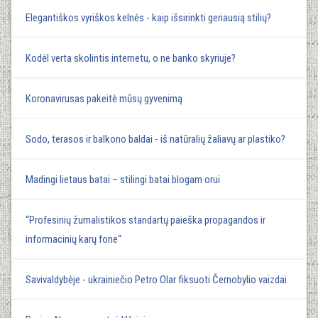
Elegantiškos vyriškos kelnės - kaip išsirinkti geriausią stilių?
Kodėl verta skolintis internetu, o ne banko skyriuje?
Koronavirusas pakeitė mūsų gyvenimą
Sodo, terasos ir balkono baldai - iš natūralių žaliavų ar plastiko?
Madingi lietaus batai – stilingi batai blogam orui
“Profesinių žurnalistikos standartų paieška propagandos ir
informacinių karų fone“
Savivaldybėje - ukrainiečio Petro Olar fiksuoti Černobylio vaizdai