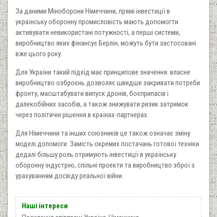
За даними Міноборони Німеччини, прямі інвестиції в
українську оборонну промисловість мають допомогти
активувати невикористані потужності, а перші системи,
виробництво яких фінансує Берлін, можуть бути застосовані
вже цього року.
Для України такий підхід має принципове значення: власне
виробництво озброєнь дозволяє швидше закривати потреби
фронту, масштабувати випуск дронів, боєприпасів і
далекобійних засобів, а також знижувати ризик затримок
через політичні рішення в країнах-партнерах.
Для Німеччини та інших союзників це також означає зміну
моделі допомоги. Замість окремих постачань готової техніки
дедалі більшу роль отримують інвестиції в українську
оборонну індустрію, спільні проекти та виробництво зброї з
урахуванням досвіду реальної війни.
Наші інтереси