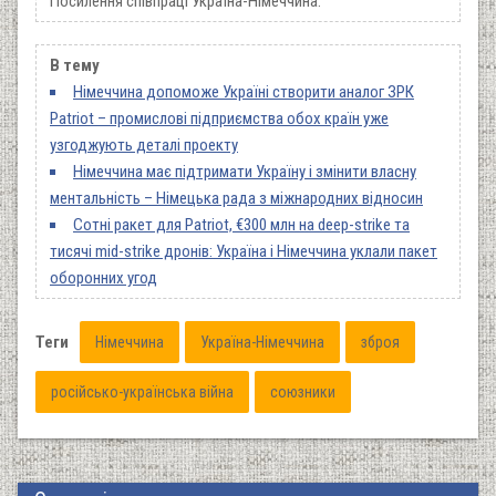
Посилення співпраці Україна-Німеччина.
В тему
Німеччина допоможе Україні створити аналог ЗРК
Patriot – промислові підприємства обох країн уже
узгоджують деталі проекту
Німеччина має підтримати Україну і змінити власну
ментальність – Німецька рада з міжнародних відносин
Сотні ракет для Patriot, €300 млн на deep-strike та
тисячі mid-strike дронів: Україна і Німеччина уклали пакет
оборонних угод
Теги
Німеччина
Україна-Німеччина
зброя
російсько-українська війна
союзники