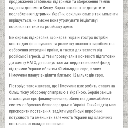
продовження стабільної підтримки та збереження темпів
надання допомоги Києву. Зараз важливо не допустити
послаблення підтримки України, оскільки саме в такі моменти
вирішується, чи зможе вона утримувати ініціативу і
посилювати тиск на російську армію.
Він окремо підкреслив, що наразі Україні гостро потрібні
кошти для фінансування та розвитку власного виробництва
озброєння всередині країни, а також для захисту від
російської агресії. Ці тези прозвучали в контексті підготовки
до саміту НАТО, де планується затвердити великий фонд
підтримки України обсягом 40 мільярдів євро, з яких
Німеччина планує виділити близько 12 мільярдів євро.
Пісторіус також вказав, що Німеччина вже робить ставку на
більш тісну оборонну співпрацю з Україною. Берлін раніше
оголошував про фінансування виробництва далекобійних
систем озброєння безпосередньо в Україні. Такий підхід має
прискорити постачання, задіяти українські виробничі
потужності та зменшити залежність України від класичних
постачань зі складів союзників.