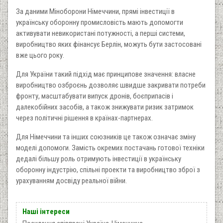
За даними Міноборони Німеччини, прямі інвестиції в
українську оборонну промисловість мають допомогти
активувати невикористані потужності, а перші системи,
виробництво яких фінансує Берлін, можуть бути застосовані
вже цього року.
Для України такий підхід має принципове значення: власне
виробництво озброєнь дозволяє швидше закривати потреби
фронту, масштабувати випуск дронів, боєприпасів і
далекобійних засобів, а також знижувати ризик затримок
через політичні рішення в країнах-партнерах.
Для Німеччини та інших союзників це також означає зміну
моделі допомоги. Замість окремих постачань готової техніки
дедалі більшу роль отримують інвестиції в українську
оборонну індустрію, спільні проекти та виробництво зброї з
урахуванням досвіду реальної війни.
Наші інтереси