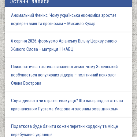
Останні записи
Аномальний Фенікс: Чому українська економіка зростає
всупереч війні та прогнозам – Михайло Кухар
6 серпня 2026: формуємо Аріанську Вільну Церкву силою
Живого Слова – матриця 11+АВЦ
Психопатична тактика випаленої землі: чому Зеленський
позбувається популярних лідерів – політичний психолог
Олена Вострова
Слуга династії чи стратег евакуації? Що насправді стоїть за
призначенням Рустема Умєрова «головним розвідником»
Податкова буде бачити кожен перетин кордону та місце
перебування українців