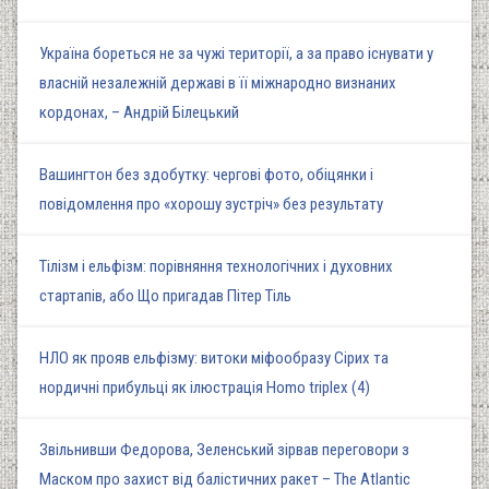
Україна бореться не за чужі території, а за право існувати у
власній незалежній державі в її міжнародно визнаних
кордонах, – Андрій Білецький
Вашингтон без здобутку: чергові фото, обіцянки і
повідомлення про «хорошу зустріч» без результату
Тілізм і ельфізм: порівняння технологічних і духовних
стартапів, або Що пригадав Пітер Тіль
НЛО як прояв ельфізму: витоки міфообразу Сірих та
нордичні прибульці як ілюстрація Homo triplex (4)
Звільнивши Федорова, Зеленський зірвав переговори з
Маском про захист від балістичних ракет – The Atlantic