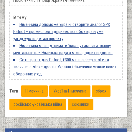
Посилення співпраці Україна-Німеччина.
В тему
Німеччина допоможе Україні створити аналог ЗРК
Patriot – промислові підприємства обох країн уже
узгоджують деталі проекту
Німеччина має підтримати Україну і змінити власну
ментальність – Німецька рада з міжнародних відносин
Сотні ракет для Patriot, €300 млн на deep-strike та
тисячі mid-strike дронів: Україна і Німеччина уклали пакет
оборонних угод
Теги
Німеччина
Україна-Німеччина
зброя
російсько-українська війна
союзники