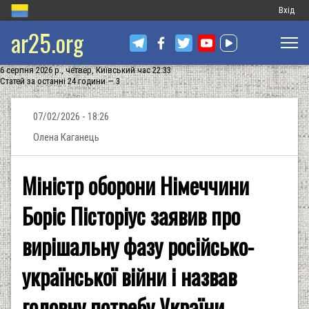
Меню
Вхід
ar25.org
обліков
запису
6 серпня 2026 р., четвер, Київський час 22:33
користу
Статей за останні 24 години — 3
07/02/2026 - 18:26
Олена Каганець
Міністр оборони Німеччини
Боріс Пісторіус заявив про
вирішальну фазу російсько-
української війни і назвав
головну потребу України