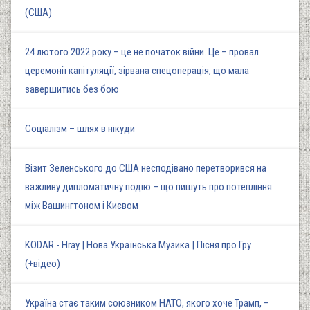
(США)
24 лютого 2022 року – це не початок війни. Це – провал
церемонії капітуляції, зірвана спецоперація, що мала
завершитись без бою
Соціалізм – шлях в нікуди
Візит Зеленського до США несподівано перетворився на
важливу дипломатичну подію – що пишуть про потепління
між Вашингтоном і Києвом
KODAR - Hray | Нова Українська Музика | Пісня про Гру
(+відео)
Україна стає таким союзником НАТО, якого хоче Трамп, –