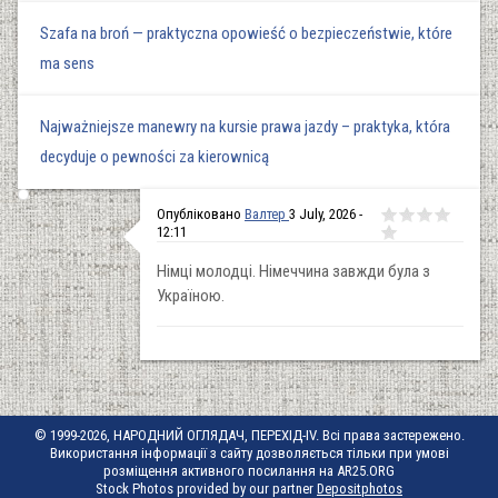
Szafa na broń — praktyczna opowieść o bezpieczeństwie, które
ma sens
Najważniejsze manewry na kursie prawa jazdy – praktyka, która
decyduje o pewności za kierownicą
Опубліковано
Валтер
3 July, 2026 -
12:11
Німці молодці. Німеччина завжди була з
Україною.
© 1999-2026, НАРОДНИЙ ОГЛЯДАЧ, ПЕРЕХІД-IV. Всі права застережено.
Використання інформації з сайту дозволяється тільки при умові
розміщення активного посилання на AR25.ORG
Stock Photos provided by our partner
Depositphotos