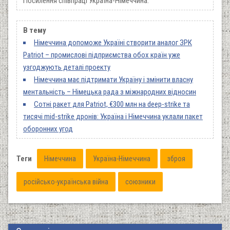
Посилення співпраці Україна-Німеччина.
В тему
Німеччина допоможе Україні створити аналог ЗРК
Patriot – промислові підприємства обох країн уже
узгоджують деталі проекту
Німеччина має підтримати Україну і змінити власну
ментальність – Німецька рада з міжнародних відносин
Сотні ракет для Patriot, €300 млн на deep-strike та
тисячі mid-strike дронів: Україна і Німеччина уклали пакет
оборонних угод
Теги
Німеччина
Україна-Німеччина
зброя
російсько-українська війна
союзники