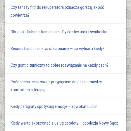
Czy tańszy filtr do rekuperatora oznacza gorszą jakość
powietrza?
Obrączki ślubne z kamieniami: Dyskretny urok i symbolika
Second hand online vs stacjonarny — co wybrać i kiedy?
Czy gont bitumiczny to dobre rozwiązanie na każdy dach?
Pończocha uciskowa z przypięciem do pasa – między
komfortem a terapią
Kiedy paragrafy spotykają emocje – adwokat Lublin
Kiedy warto skorzystać z usług geodety – geodezja Nowy Sącz