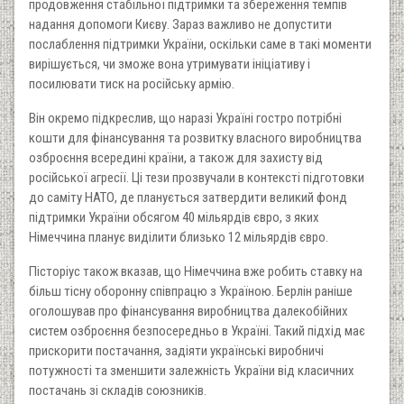
продовження стабільної підтримки та збереження темпів
надання допомоги Києву. Зараз важливо не допустити
послаблення підтримки України, оскільки саме в такі моменти
вирішується, чи зможе вона утримувати ініціативу і
посилювати тиск на російську армію.
Він окремо підкреслив, що наразі Україні гостро потрібні
кошти для фінансування та розвитку власного виробництва
озброєння всередині країни, а також для захисту від
російської агресії. Ці тези прозвучали в контексті підготовки
до саміту НАТО, де планується затвердити великий фонд
підтримки України обсягом 40 мільярдів євро, з яких
Німеччина планує виділити близько 12 мільярдів євро.
Пісторіус також вказав, що Німеччина вже робить ставку на
більш тісну оборонну співпрацю з Україною. Берлін раніше
оголошував про фінансування виробництва далекобійних
систем озброєння безпосередньо в Україні. Такий підхід має
прискорити постачання, задіяти українські виробничі
потужності та зменшити залежність України від класичних
постачань зі складів союзників.