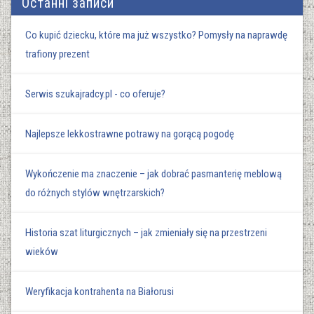
Останні записи
Co kupić dziecku, które ma już wszystko? Pomysły na naprawdę
trafiony prezent
Serwis szukajradcy.pl - co oferuje?
Najlepsze lekkostrawne potrawy na gorącą pogodę
Wykończenie ma znaczenie – jak dobrać pasmanterię meblową
do różnych stylów wnętrzarskich?
Historia szat liturgicznych – jak zmieniały się na przestrzeni
wieków
Weryfikacja kontrahenta na Białorusi