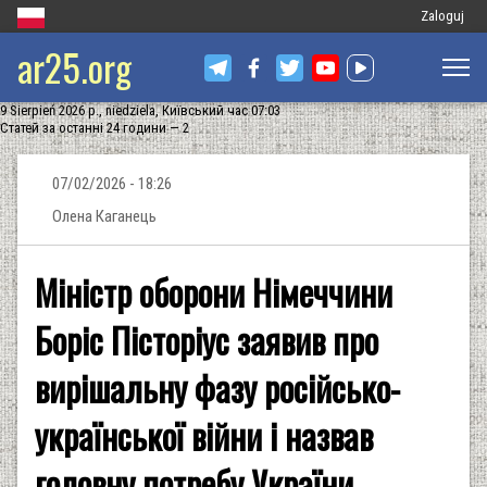
Меню
Zaloguj
ar25.org
облікового
запису
9 Sierpień 2026 р., niedziela, Київський час 07:03
користувач
Статей за останні 24 години — 2
07/02/2026 - 18:26
Олена Каганець
Міністр оборони Німеччини
Боріс Пісторіус заявив про
вирішальну фазу російсько-
української війни і назвав
головну потребу України