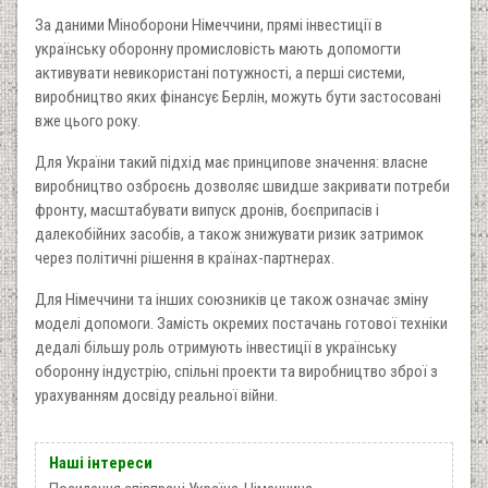
За даними Міноборони Німеччини, прямі інвестиції в
українську оборонну промисловість мають допомогти
активувати невикористані потужності, а перші системи,
виробництво яких фінансує Берлін, можуть бути застосовані
вже цього року.
Для України такий підхід має принципове значення: власне
виробництво озброєнь дозволяє швидше закривати потреби
фронту, масштабувати випуск дронів, боєприпасів і
далекобійних засобів, а також знижувати ризик затримок
через політичні рішення в країнах-партнерах.
Для Німеччини та інших союзників це також означає зміну
моделі допомоги. Замість окремих постачань готової техніки
дедалі більшу роль отримують інвестиції в українську
оборонну індустрію, спільні проекти та виробництво зброї з
урахуванням досвіду реальної війни.
Наші інтереси