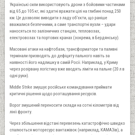
Українські сили використовують дрони з бойовими частинами
від 65 до 105 кг, які здатні вражати цілі на глибині понад 250
км. Це дозволяє виводити з ладу об'єкти, що раніше
вважалися безпечними, а саме транспортні вузли – удари
наносяться по залізничних станціях, тепловозах,
електровозах та портових кранах (зокрема, в Бердянську).
Масовані атаки на нафтобази, трансформатори та паливні
термінали призводять до дефіциту пального навіть за
наявності його надлишку в самій Росії. Наприклад, у Криму
через розірвану логістику вже вводять ліміти на пальне (20 л в
одні руки).
Middle Strike змушує російське командування приймати
критичні рішення щодо розташування ресурсів.
Ворог змушений переносити склади на сотні кілометрів від
лінії фронту.
Через збільшення відстані перевезень катастрофічно швидко
спалюється моторесурс вантажівок (наприклад, КАМАЗів), а