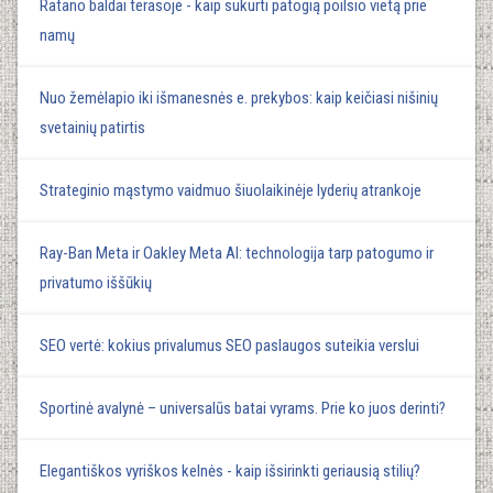
Ratano baldai terasoje - kaip sukurti patogią poilsio vietą prie
namų
Nuo žemėlapio iki išmanesnės e. prekybos: kaip keičiasi nišinių
svetainių patirtis
Strateginio mąstymo vaidmuo šiuolaikinėje lyderių atrankoje
Ray-Ban Meta ir Oakley Meta AI: technologija tarp patogumo ir
privatumo iššūkių
SEO vertė: kokius privalumus SEO paslaugos suteikia verslui
Sportinė avalynė – universalūs batai vyrams. Prie ko juos derinti?
Elegantiškos vyriškos kelnės - kaip išsirinkti geriausią stilių?