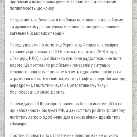
проблеми з імпортозаміщенням запчастин під санкціями
поглиблюють цю кризу.
Нездатність забезпечити стабільні поставки на дивізійному
та армійському рівнях унеможливлює проведення великих
загальновійськових операцій.
Перед ударами по логістиці Україна здійснила планомірну
«різанину» російської ППО ближнього радіуса (ЗРК «Тор»,
«Панцир», РЛС), що обвалило суцільне радіолокаційне поле
ворога. Це поставило російських генералів у ситуацію
«епічного шпагату» – вони не можуть одночасно захистити і
стратегічні об'єкти в глибокому тилу (нафтопереробні заводи,
аеродроми), і логістичні вузли в оперативному тилу, і
безпосередньо лінію фронту.
Перекидання ППО на фронт залишає беззахисними об'єкти,
що наповнюють бюджет РФ, а захист тилу робить фронтову
логістику легкою здобиччю для важких нічних дронів типу
«Вампір».
Постійні прильоти по стратегічних аеродромах змушують