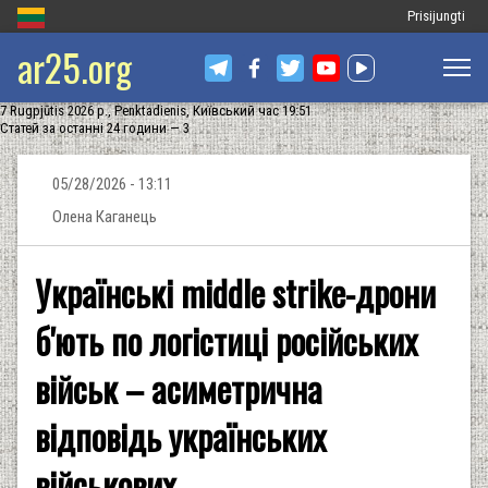
Меню
Prisijungti
ar25.org
облікового
запису
7 Rugpjūtis 2026 р., Penktadienis, Київський час 19:51
користувача
Статей за останні 24 години — 3
05/28/2026 - 13:11
Олена Каганець
Українські middle strike-дрони
б'ють по логістиці російських
військ – асиметрична
відповідь українських
військових