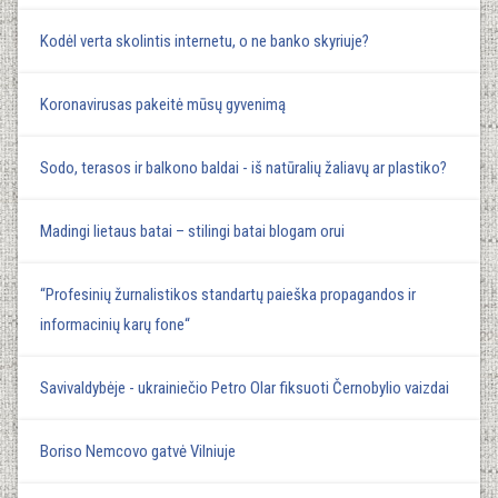
Kodėl verta skolintis internetu, o ne banko skyriuje?
Koronavirusas pakeitė mūsų gyvenimą
Sodo, terasos ir balkono baldai - iš natūralių žaliavų ar plastiko?
Madingi lietaus batai – stilingi batai blogam orui
“Profesinių žurnalistikos standartų paieška propagandos ir
informacinių karų fone“
Savivaldybėje - ukrainiečio Petro Olar fiksuoti Černobylio vaizdai
Boriso Nemcovo gatvė Vilniuje