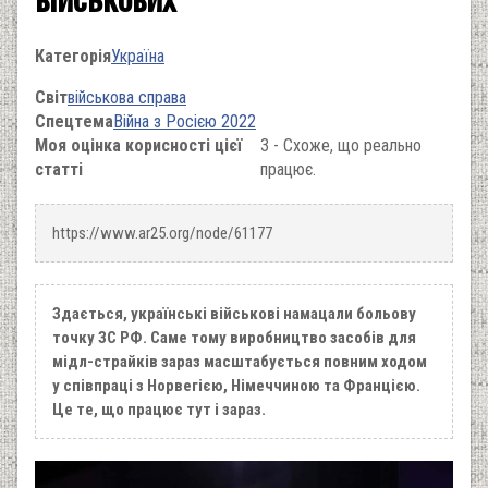
Категорія
Україна
Світ
військова справа
Спецтема
Війна з Росією 2022
Моя оцінка корисності цієї
3 - Схоже, що реально
статті
працює.
https://www.ar25.org/node/61177
Здається, українські військові намацали больову
точку ЗС РФ. Саме тому виробництво засобів для
мідл-страйків зараз масштабується повним ходом
у співпраці з Норвегією, Німеччиною та Францією.
Це те, що працює тут і зараз.