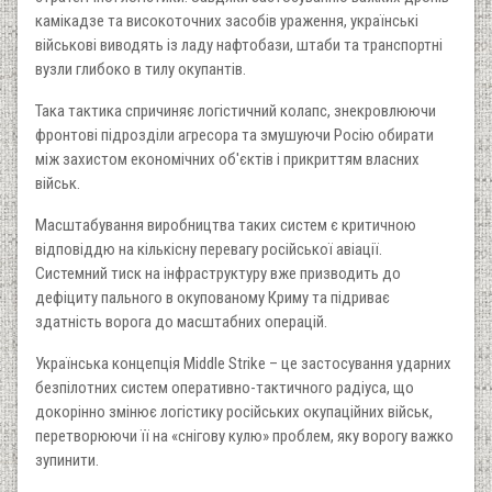
камікадзе та високоточних засобів ураження, українські
військові виводять із ладу нафтобази, штаби та транспортні
вузли глибоко в тилу окупантів.
Така тактика спричиняє логістичний колапс, знекровлюючи
фронтові підрозділи агресора та змушуючи Росію обирати
між захистом економічних об'єктів і прикриттям власних
військ.
Масштабування виробництва таких систем є критичною
відповіддю на кількісну перевагу російської авіації.
Системний тиск на інфраструктуру вже призводить до
дефіциту пального в окупованому Криму та підриває
здатність ворога до масштабних операцій.
Українська концепція Middle Strike – це застосування ударних
безпілотних систем оперативно-тактичного радіуса, що
докорінно змінює логістику російських окупаційних військ,
перетворюючи її на «снігову кулю» проблем, яку ворогу важко
зупинити.