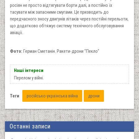
росіян не просто відтягувати борти далі, а постійно їх
тасувати між запасними смугами. Це призводить до
передчасного зносу двигунів літаків через постійні перельоти,
що додатково обтяжує систему технічного обслуговування
авіації.
Фото:
Герман Сметанін. Ракети-дрони "Пекло"
Наші інтереси
Перелом у війні.
Теги
російсько-українська війна
дрони
Останні записи