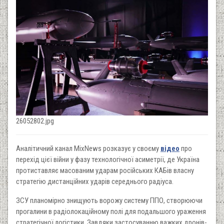
26052802.jpg
Аналітичний канал MixNews розказує у своєму
відео
про
перехід цієї війни у фазу технологічної асиметрії, де Україна
протиставляє масованим ударам російських КАБів власну
стратегію дистанційних ударів середнього радіуса.
ЗСУ планомірно знищують ворожу систему ППО, створюючи
прогалини в радіолокаційному полі для подальшого ураження
стратегічної логістики. Завдяки застосуванню важких дронів-