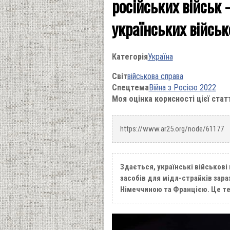
російських військ 
українських військ
Категорія
Україна
Світ
військова справа
Спецтема
Війна з Росією 2022
Моя оцінка корисності цієї стат
https://www.ar25.org/node/61177
Здається, українські військов
засобів для мідл-страйків зара
Німеччиною та Францією. Це те,