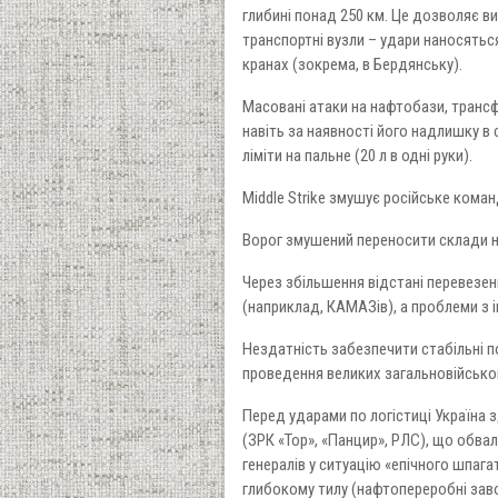
глибині понад 250 км. Це дозволяє в
транспортні вузли – удари наносятьс
кранах (зокрема, в Бердянську).
Масовані атаки на нафтобази, транс
навіть за наявності його надлишку в 
ліміти на пальне (20 л в одні руки).
Middle Strike змушує російське кома
Ворог змушений переносити склади на 
Через збільшення відстані перевезе
(наприклад, КАМАЗів), а проблеми з
Нездатність забезпечити стабільні п
проведення великих загальновійсько
Перед ударами по логістиці Україна 
(ЗРК «Тор», «Панцир», РЛС), що обва
генералів у ситуацію «епічного шпага
глибокому тилу (нафтопереробні завод