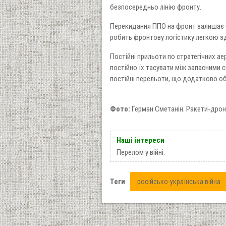
безпосередньо лінію фронту.
Перекидання ППО на фронт залишає 
робить фронтову логістику легкою зд
Постійні прильоти по стратегічних а
постійно їх тасувати між запасними с
постійні перельоти, що додатково об
Фото:
Герман Сметанін. Ракети-дрон
Наші інтереси
Перелом у війні.
Теги
російсько-українська війна