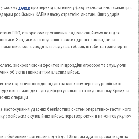
 у своєму
відео
про перехід цієї війни у фазу технологічної асиметрії,
дарам російських КАБів власну стратегію дистанційних ударів
тему ППО, створюючи прогалини в радіолокаційному полі для
огістики. Завдяки застосуванню важких дронів-камікадзе та
нські військові виводять із ладу нафтобази, штаби та транспортні
 колапс, знекровлюючи фронтові підрозділи агресора та змушуючи
них об'єктів і прикриттям власних військ.
стем є критичною відповіддю на кількісну перевагу російської
уктуру вже призводить до дефіциту пального в окупованому Криму та
абних операцій.
– це застосування ударних безпілотних систем оперативно-тактичного
ку російських окупаційних військ, перетворюючи її на «снігову кулю»
 з бойовими частинами від 65 до 105 кг, які здатні вражати цілі на