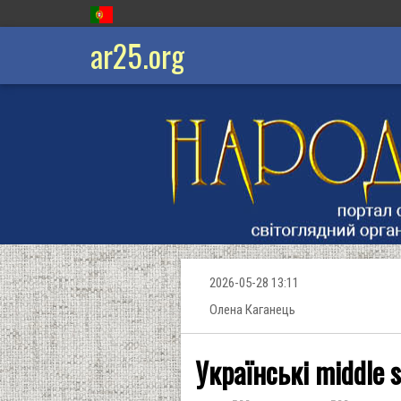
ar25.org
2026-05-28 13:11
Олена Каганець
Українські middle s