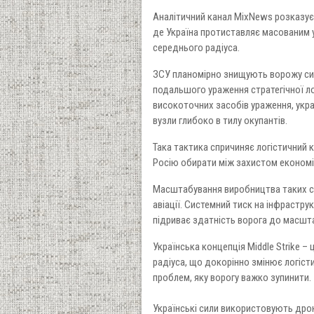
Аналітичний канал MixNews розказує
де Україна протиставляє масованим у
середнього радіуса.
ЗСУ планомірно знищують ворожу сис
подальшого ураження стратегічної л
високоточних засобів ураження, украї
вузли глибоко в тилу окупантів.
Така тактика спричиняє логістичний
Росію обирати між захистом економіч
Масштабування виробництва таких си
авіації. Системний тиск на інфрастр
підриває здатність ворога до масшт
Українська концепція Middle Strike 
радіуса, що докорінно змінює логісти
проблем, яку ворогу важко зупинити.
Українські сили використовують дрони