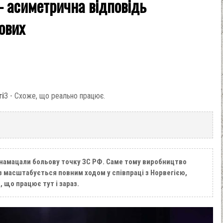
– асиметрична відповідь
ових
ті
3 - Схоже, що реально працює.
і намацали больову точку ЗС РФ. Саме тому виробництво
з масштабується повним ходом у співпраці з Норвегією,
 що працює тут і зараз.