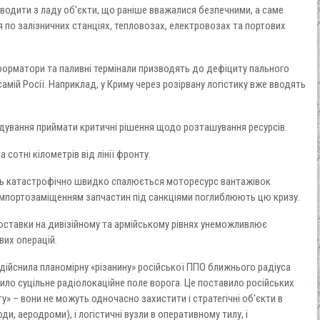
иводити з ладу об'єкти, що раніше вважалися безпечними, а саме
я по залізничних станціях, тепловозах, електровозах та портових
форматори та паливні термінали призводять до дефіциту пального
самій Росії. Наприклад, у Криму через розірвану логістику вже вводять
ндування приймати критичні рішення щодо розташування ресурсів.
сотні кілометрів від лінії фронту.
нь катастрофічно швидко спалюється моторесурс вантажівок
 імпортозаміщенням запчастин під санкціями поглиблюють цю кризу.
оставки на дивізійному та армійському рівнях унеможливлює
вих операцій.
здійснила планомірну «різанину» російської ППО ближнього радіуса
лило суцільне радіолокаційне поле ворога. Це поставило російських
ту» – вони не можуть одночасно захистити і стратегічні об'єкти в
и, аеродроми), і логістичні вузли в оперативному тилу, і