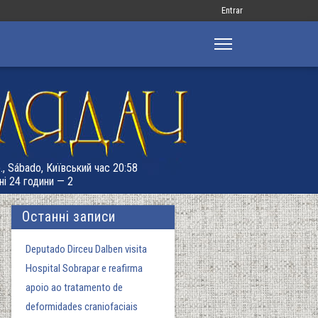
Меню
Entrar
облікового
запису
користувача
., Sábado, Київський час 20:58
ні 24 години — 2
Останні записи
Deputado Dirceu Dalben visita
Hospital Sobrapar e reafirma
apoio ao tratamento de
deformidades craniofaciais