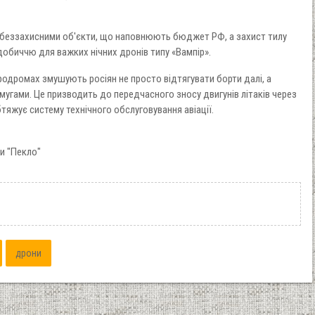
беззахисними об'єкти, що наповнюють бюджет РФ, а захист тилу
обиччю для важких нічних дронів типу «Вампір».
еродромах змушують росіян не просто відтягувати борти далі, а
мугами. Це призводить до передчасного зносу двигунів літаків через
тяжує систему технічного обслуговування авіації.
и "Пекло"
дрони