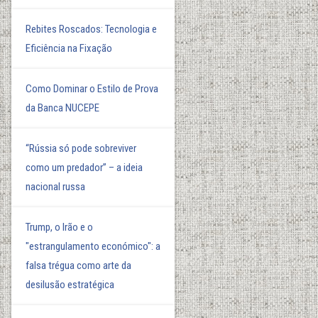
Rebites Roscados: Tecnologia e
Eficiência na Fixação
Como Dominar o Estilo de Prova
da Banca NUCEPE
“Rússia só pode sobreviver
como um predador” – a ideia
nacional russa
Trump, o Irão e o
"estrangulamento económico": a
falsa trégua como arte da
desilusão estratégica