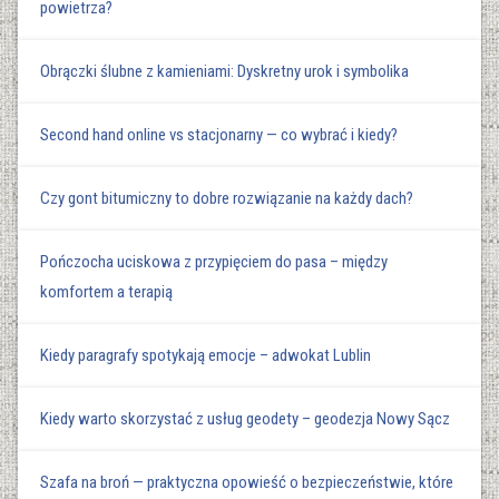
powietrza?
Obrączki ślubne z kamieniami: Dyskretny urok i symbolika
Second hand online vs stacjonarny — co wybrać i kiedy?
Czy gont bitumiczny to dobre rozwiązanie na każdy dach?
Pończocha uciskowa z przypięciem do pasa – między
komfortem a terapią
Kiedy paragrafy spotykają emocje – adwokat Lublin
Kiedy warto skorzystać z usług geodety – geodezja Nowy Sącz
Szafa na broń — praktyczna opowieść o bezpieczeństwie, które