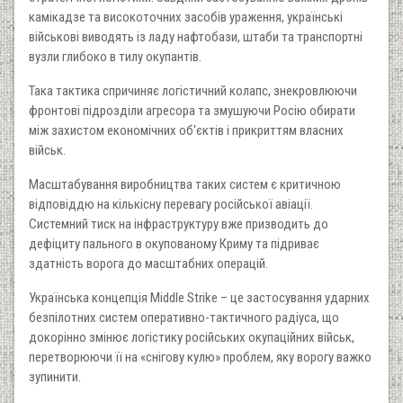
камікадзе та високоточних засобів ураження, українські
військові виводять із ладу нафтобази, штаби та транспортні
вузли глибоко в тилу окупантів.
Така тактика спричиняє логістичний колапс, знекровлюючи
фронтові підрозділи агресора та змушуючи Росію обирати
між захистом економічних об'єктів і прикриттям власних
військ.
Масштабування виробництва таких систем є критичною
відповіддю на кількісну перевагу російської авіації.
Системний тиск на інфраструктуру вже призводить до
дефіциту пального в окупованому Криму та підриває
здатність ворога до масштабних операцій.
Українська концепція Middle Strike – це застосування ударних
безпілотних систем оперативно-тактичного радіуса, що
докорінно змінює логістику російських окупаційних військ,
перетворюючи її на «снігову кулю» проблем, яку ворогу важко
зупинити.