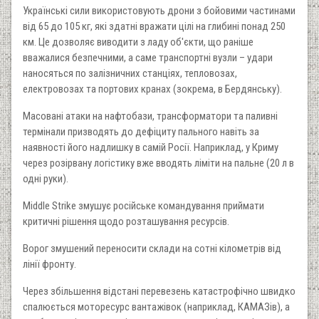
Українські сили використовують дрони з бойовими частинами
від 65 до 105 кг, які здатні вражати цілі на глибині понад 250
км. Це дозволяє виводити з ладу об'єкти, що раніше
вважалися безпечними, а саме транспортні вузли – удари
наносяться по залізничних станціях, тепловозах,
електровозах та портових кранах (зокрема, в Бердянську).
Масовані атаки на нафтобази, трансформатори та паливні
термінали призводять до дефіциту пального навіть за
наявності його надлишку в самій Росії. Наприклад, у Криму
через розірвану логістику вже вводять ліміти на пальне (20 л в
одні руки).
Middle Strike змушує російське командування приймати
критичні рішення щодо розташування ресурсів.
Ворог змушений переносити склади на сотні кілометрів від
лінії фронту.
Через збільшення відстані перевезень катастрофічно швидко
спалюється моторесурс вантажівок (наприклад, КАМАЗів), а