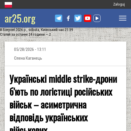
Меню
Zaloguj
ar25.org
облікового
запису
8 Sierpień 2026 р., sobota, Київський час 21:39
користувач
Статей за останні 24 години — 2
05/28/2026 - 13:11
Олена Каганець
Українські middle strike-дрони
б'ють по логістиці російських
військ – асиметрична
відповідь українських
військових