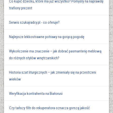
Co kupić dziecku, które ma już wszystko? Pomysły na naprawdę
trafiony prezent
Serwis szukajradcy.pl - co oferuje?
Najlepsze lekkostrawne potrawy na gorącą pogodę
Wykończenie ma znaczenie – jak dobrać pasmanterię meblową
do różnych stylów wnętrzarskich?
Historia szat liturgicznych – jak zmieniały się na przestrzeni
wieków
Weryfikacja kontrahenta na Białorusi
Czy tańszy filtr do rekuperatora oznacza gorszą jakość