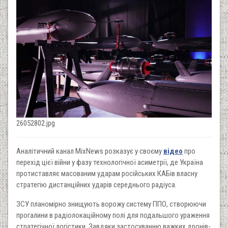
26052802.jpg
Аналітичний канал MixNews розказує у своєму
відео
про
перехід цієї війни у фазу технологічної асиметрії, де Україна
протиставляє масованим ударам російських КАБів власну
стратегію дистанційних ударів середнього радіуса.
ЗСУ планомірно знищують ворожу систему ППО, створюючи
прогалини в радіолокаційному полі для подальшого ураження
стратегічної логістики. Завдяки застосуванню важких дронів-