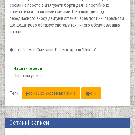
росіян не просто відтягувати борти далі, а постійно їх
тасувати між запасними смугами. Це призводить до
передчасного зносу двигунів літаків через постійні перельоти,
що додатково обтяжує систему технічного обслуговування
авіації.
Фото:
Герман Сметанін. Ракети-дрони "Пекло"
Наші інтереси
Перелом у війні.
Теги
російсько-українська війна
дрони
Останні записи