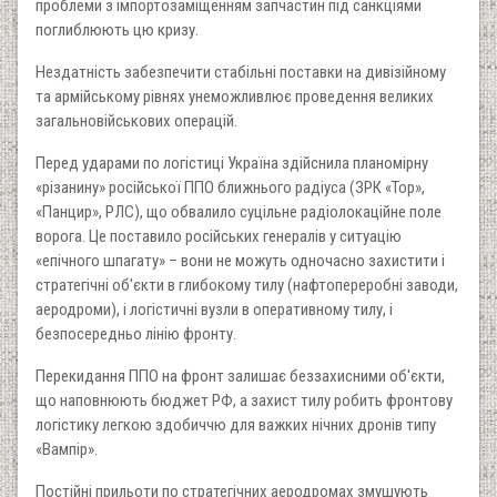
проблеми з імпортозаміщенням запчастин під санкціями
поглиблюють цю кризу.
Нездатність забезпечити стабільні поставки на дивізійному
та армійському рівнях унеможливлює проведення великих
загальновійськових операцій.
Перед ударами по логістиці Україна здійснила планомірну
«різанину» російської ППО ближнього радіуса (ЗРК «Тор»,
«Панцир», РЛС), що обвалило суцільне радіолокаційне поле
ворога. Це поставило російських генералів у ситуацію
«епічного шпагату» – вони не можуть одночасно захистити і
стратегічні об'єкти в глибокому тилу (нафтопереробні заводи,
аеродроми), і логістичні вузли в оперативному тилу, і
безпосередньо лінію фронту.
Перекидання ППО на фронт залишає беззахисними об'єкти,
що наповнюють бюджет РФ, а захист тилу робить фронтову
логістику легкою здобиччю для важких нічних дронів типу
«Вампір».
Постійні прильоти по стратегічних аеродромах змушують