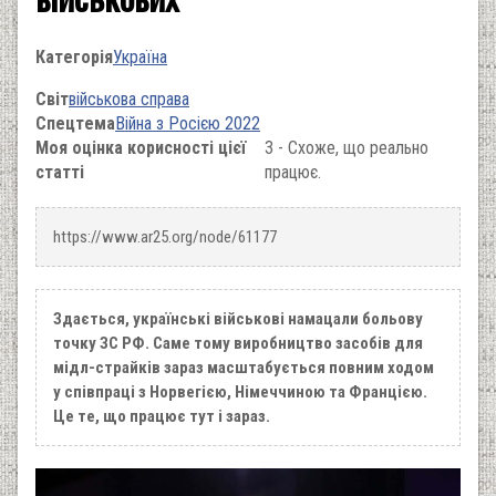
Категорія
Україна
Світ
військова справа
Спецтема
Війна з Росією 2022
Моя оцінка корисності цієї
3 - Схоже, що реально
статті
працює.
https://www.ar25.org/node/61177
Здається, українські військові намацали больову
точку ЗС РФ. Саме тому виробництво засобів для
мідл-страйків зараз масштабується повним ходом
у співпраці з Норвегією, Німеччиною та Францією.
Це те, що працює тут і зараз.