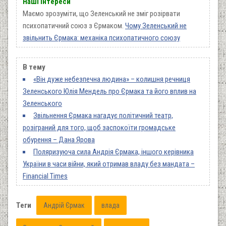
Наші інтереси
Маємо зрозуміти, що Зеленський не зміг розірвати
психопатичний союз з Єрмаком.
Чому Зеленський не
звільнить Єрмака: механіка психопатичного союзу
В тему
«Він дуже небезпечна людина» – колишня речниця
Зеленського Юлія Мендель про Єрмака та його вплив на
Зеленського
Звільнення Єрмака нагадує політичний театр,
розіграний для того, щоб заспокоїти громадське
обурення – Дана Ярова
Поляризуюча сила Андрія Єрмака, іншого керівника
України в часи війни, який отримав владу без мандата –
Financial Times
Теги
Андрій Єрмак
влада