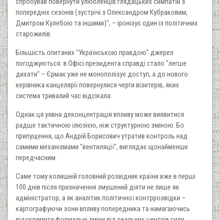
спробував повернути улюбленців глядацьких симпатій з
попередніх сезонів (зустрічі з Олександром Кубраковим,
Дмитром Кулебою та іншими)", – іронізує один із політичних
старожилів.
Більшість опитаних "Українською правдою" джерел
погоджуються: в Офісі президента справді стало "легше
дихати" – Єрмак уже не монополізує доступ, а до нового
керівника канцелярії повернулися черги візитерів, яких
система тривалий час відсікала.
Однак ця уявна деконцентрація впливу може виявитися
радше тактичною ілюзією, ніж структурною зміною. Бо
припущення, що Андрій Борисович утратив контроль над
самими механізмами "вентиляції", виглядає щонайменше
передчасним.
Саме тому колишній головний розвідник країни вже в перші
100 днів після призначення змушений діяти не лише як
адміністратор, а як аналітик політичної контррозвідки –
картографуючи зони впливу попередника та намагаючись
відокремити формальні зміни від реальних центрів сили.