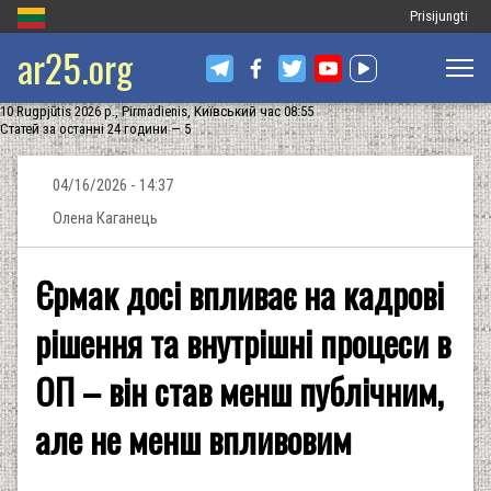
Меню
Prisijungti
ar25.org
облікового
запису
10 Rugpjūtis 2026 р., Pirmadienis, Київський час 08:55
користувача
Статей за останні 24 години — 5
04/16/2026 - 14:37
Олена Каганець
Єрмак досі впливає на кадрові
рішення та внутрішні процеси в
ОП – він став менш публічним,
але не менш впливовим