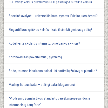
SEO vertė: kokius privalumus SEO paslaugos suteikia verslui
Sportinė avalynė – universalūs batai vyrams. Prie ko juos derinti?
Elegantiškos vyriškos kelnės - kaip išsirinkti geriausią stilių?
Kodėl verta skolintis internetu, o ne banko skyriuje?
Koronavirusas pakeitė mūsų gyvenimą
Sodo, terasos ir balkono baldai - iš natūralių žaliavų ar plastiko?
Madingi lietaus batai – stilingi batai blogam orui
“Profesinių žurnalistikos standartų paieška propagandos ir
informacinių karų fone“