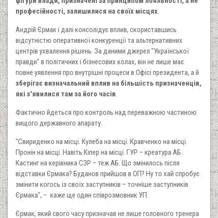
фігури влади, призначені за принципом лояльності, а не
професійності, залишилися на своїх місцях
.
Андрій Єрмак і далі консолідує вплив, скориставшись
відсутністю оперативної конкуренції та альтернативних
центрів ухвалення рішень. За даними джерел "Української
правди" в політичних і бізнесових колах, він не лише має
повне уявлення про внутрішні процеси в Офісі президента, а й
зберігає визначальний вплив на більшість призначенців,
які з'явилися там за його часів
.
Фактично йдеться про контроль над переважною частиною
вищого державного апарату.
"Свириденко на місці. Кулеба на місці. Кравченко на місці.
Пронін на місці. Навіть Кіпер на місці. ГУР – креатура АБ.
Кастинг на керівника СЗР – теж АБ. Що змінилось після
відставки Єрмака? Буданов прийшов в ОП? Ну то хай спробує
змінити когось із своїх заступників – точніше заступників
Єрмака", – каже ще один співрозмовник УП.
Єрмак, який свого часу призначав не лише головного тренера