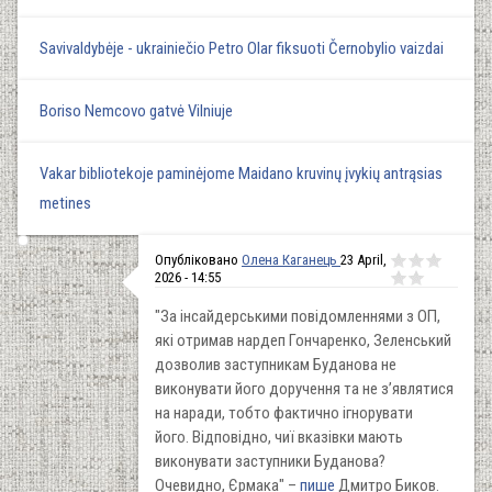
Savivaldybėje - ukrainiečio Petro Olar fiksuoti Černobylio vaizdai
Boriso Nemcovo gatvė Vilniuje
Vakar bibliotekoje paminėjome Maidano kruvinų įvykių antrąsias
metines
Опубліковано
Олена Каганець
23 April,
2026 - 14:55
"За інсайдерськими повідомленнями з ОП,
які отримав нардеп Гончаренко, Зеленський
дозволив заступникам Буданова не
виконувати його доручення та не з’являтися
на наради, тобто фактично ігнорувати
його. Відповідно, чиї вказівки мають
виконувати заступники Буданова?
Очевидно, Єрмака" –
пише
Дмитро Биков.