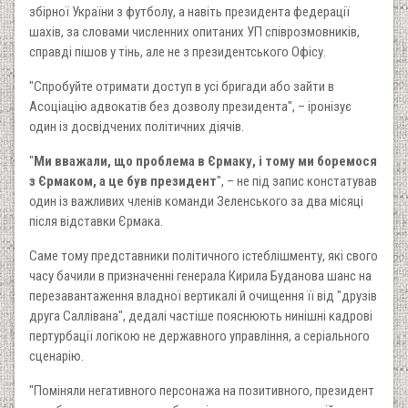
збірної України з футболу, а навіть президента федерації
шахів, за словами численних опитаних УП співрозмовників,
справді пішов у тінь, але не з президентського Офісу.
"Спробуйте отримати доступ в усі бригади або зайти в
Асоціацію адвокатів без дозволу президента", – іронізує
один із досвідчених політичних діячів.
"
Ми вважали, що проблема в Єрмаку, і тому ми боремося
з Єрмаком, а це був президент
", – не під запис констатував
один із важливих членів команди Зеленського за два місяці
після відставки Єрмака.
Саме тому представники політичного істеблішменту, які свого
часу бачили в призначенні генерала Кирила Буданова шанс на
перезавантаження владної вертикалі й очищення її від "друзів
друга Саллівана", дедалі частіше пояснюють нинішні кадрові
пертурбації логікою не державного управління, а серіального
сценарію.
"Поміняли негативного персонажа на позитивного, президент