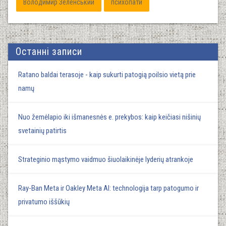
Володимир Зеленський
психопати
Останні записи
Ratano baldai terasoje - kaip sukurti patogią poilsio vietą prie
namų
Nuo žemėlapio iki išmanesnės e. prekybos: kaip keičiasi nišinių
svetainių patirtis
Strateginio mąstymo vaidmuo šiuolaikinėje lyderių atrankoje
Ray-Ban Meta ir Oakley Meta AI: technologija tarp patogumo ir
privatumo iššūkių