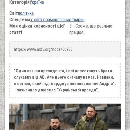
Категорія
Україна
Світ
політика
Спецтема
У світі розмовляючих тварин
Моя оцінка корисності цієї
3 - Схоже, що реально
статті
працює.
https://www.ar25.org/node/60903
"Один сигнал президента, і всі перестануть брати
слухавку від АБ. Але цього сигналу немає. Навпаки,
є сигнал, який підтверджує повноваження Андрія",
– зазначило джерело "Української правди".