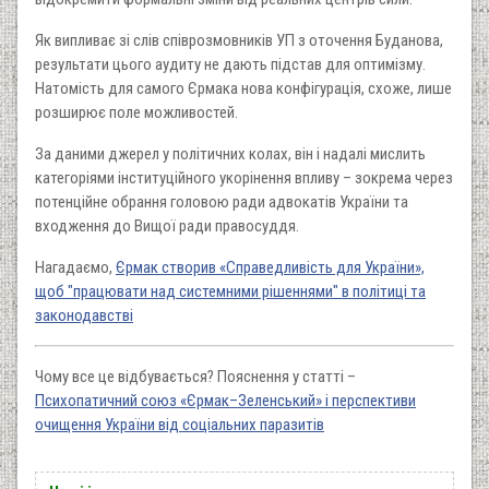
Як випливає зі слів співрозмовників УП з оточення Буданова,
результати цього аудиту не дають підстав для оптимізму.
Натомість для самого Єрмака нова конфігурація, схоже, лише
розширює поле можливостей.
За даними джерел у політичних колах, він і надалі мислить
категоріями інституційного укорінення впливу – зокрема через
потенційне обрання головою ради адвокатів України та
входження до Вищої ради правосуддя.
Нагадаємо,
Єрмак створив «Справедливість для України»,
щоб "працювати над системними рішеннями" в політиці та
законодавстві
Чому все це відбувається? Пояснення у статті –
Психопатичний союз «Єрмак–Зеленський» і перспективи
очищення України від соціальних паразитів