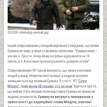
251029-zelenskyy-yermak.jpg
Інший співрозмовник у владній вертикалі стверджує, що вплив
Єрмака не зник, а лише став менш публічним: "Єрмака нема –
але він є. Просто тепер йому потрібно відправляти не 10
смсок, а 5. А все інше проконтролюють довірені особи".
Співрозмовники УП також вказують, що низка ключових
людей у владі зберегли свої позиції, а кадрові рішення
залишаються під впливом Єрмака. В статті УП "
Слуги
Мідаса". Чому весна НЕ покаже, хто де крав
" йдеться про те,
що майже п'ять місяців після відставки Єрмака не принесли
жодних результатів:
Єрмаку не висунуто звинувачень у
причетності до корупційної схеми Міндіча, ключові