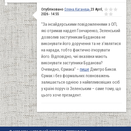
Опубліковано
Олена Каганець
23 April,
2026 - 14:55
"За інсайдерськими повідомленнями з ОП,
які отримав нардеп Гончаренко, Зеленський
дозволив заступникам Буданова не
виконувати його доручення та не з’являтися
на наради, тобто фактично ігнорувати
його. Відповідно, чиї вказівки мають
виконувати заступники Буданова?
Очевидно, Єрмака" –
пише
Дмитро Биков.
Єрмак і без формальних повноважень
залишається однією з найвпливовіших осіб
у країні поруч із Зеленським – саме тому, що
цього хоче президент.