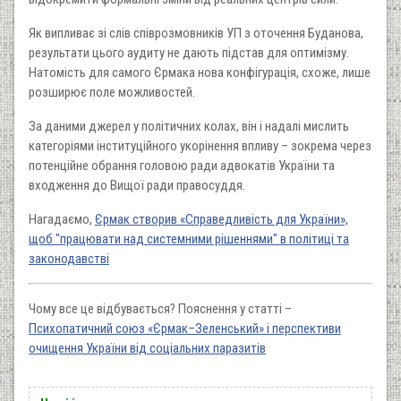
Як випливає зі слів співрозмовників УП з оточення Буданова,
результати цього аудиту не дають підстав для оптимізму.
Натомість для самого Єрмака нова конфігурація, схоже, лише
розширює поле можливостей.
За даними джерел у політичних колах, він і надалі мислить
категоріями інституційного укорінення впливу – зокрема через
потенційне обрання головою ради адвокатів України та
входження до Вищої ради правосуддя.
Нагадаємо,
Єрмак створив «Справедливість для України»,
щоб "працювати над системними рішеннями" в політиці та
законодавстві
Чому все це відбувається? Пояснення у статті –
Психопатичний союз «Єрмак–Зеленський» і перспективи
очищення України від соціальних паразитів