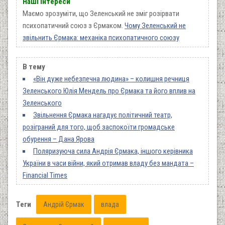
Наші інтереси
Маємо зрозуміти, що Зеленський не зміг розірвати
психопатичний союз з Єрмаком.
Чому Зеленський не
звільнить Єрмака: механіка психопатичного союзу
В тему
«Він дуже небезпечна людина» – колишня речниця
Зеленського Юлія Мендель про Єрмака та його вплив на
Зеленського
Звільнення Єрмака нагадує політичний театр,
розіграний для того, щоб заспокоїти громадське
обурення – Дана Ярова
Поляризуюча сила Андрія Єрмака, іншого керівника
України в часи війни, який отримав владу без мандата –
Financial Times
Теги
Андрій Єрмак
влада