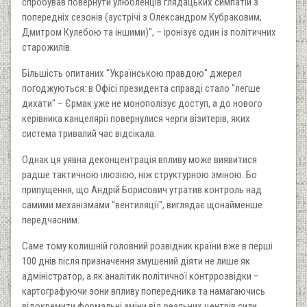
спробував повернути улюбленців глядацьких симпатій з
попередніх сезонів (зустрічі з Олександром Кубраковим,
Дмитром Кулебою та іншими)", – іронізує один із політичних
старожилів.
Більшість опитаних "Українською правдою" джерел
погоджуються: в Офісі президента справді стало "легше
дихати" – Єрмак уже не монополізує доступ, а до нового
керівника канцелярії повернулися черги візитерів, яких
система тривалий час відсікала.
Однак ця уявна деконцентрація впливу може виявитися
радше тактичною ілюзією, ніж структурною зміною. Бо
припущення, що Андрій Борисович утратив контроль над
самими механізмами "вентиляції", виглядає щонайменше
передчасним.
Саме тому колишній головний розвідник країни вже в перші
100 днів після призначення змушений діяти не лише як
адміністратор, а як аналітик політичної контррозвідки –
картографуючи зони впливу попередника та намагаючись
відокремити формальні зміни від реальних центрів сили.