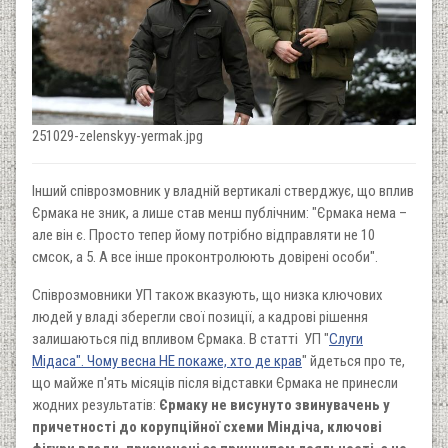
251029-zelenskyy-yermak.jpg
Інший співрозмовник у владній вертикалі стверджує, що вплив
Єрмака не зник, а лише став менш публічним: "Єрмака нема –
але він є. Просто тепер йому потрібно відправляти не 10
смсок, а 5. А все інше проконтролюють довірені особи".
Співрозмовники УП також вказують, що низка ключових
людей у владі зберегли свої позиції, а кадрові рішення
залишаються під впливом Єрмака. В статті УП "
Слуги
Мідаса". Чому весна НЕ покаже, хто де крав
" йдеться про те,
що майже п'ять місяців після відставки Єрмака не принесли
жодних результатів:
Єрмаку не висунуто звинувачень у
причетності до корупційної схеми Міндіча, ключові