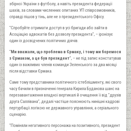
збірної України з футболу, а навіть президента федерації
шахів, за словами численних опитаних УП співрозмовників,
справді пішов у тінь, але не з президентського Офісу.
"Спробуйте отримати доступ в усі бригади або зайти в
Асоціацію адвокатів без дозволу президента", – іронізує
один із досвідчених політичних діячів.
"
Ми вважали, що проблема в Єрмаку, і тому ми боремося
з Єрмаком, а це був президент
", – не під запис констатував
один із важливих членів команди Зеленського за два місяці
після відставки Єрмака.
Саме тому представники політичного істеблішменту, які свого
часу бачили в призначенні генерала Кирила Буданова шанс на
перезавантаження владної вертикалі й очищення її від "друзів
друга Саллівана", дедалі частіше пояснюють нинішні кадрові
пертурбації логікою не державного управління, а серіального
сценарію.
"Поміняли негативного персонажа на позитивного, президент