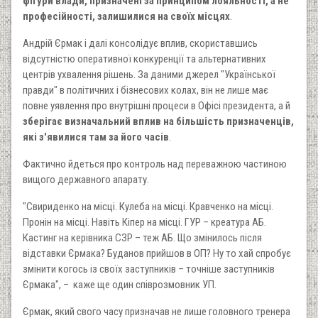
фігури влади, призначені за принципом лояльності, а не
професійності, залишилися на своїх місцях
.
Андрій Єрмак і далі консолідує вплив, скориставшись
відсутністю оперативної конкуренції та альтернативних
центрів ухвалення рішень. За даними джерел "Української
правди" в політичних і бізнесових колах, він не лише має
повне уявлення про внутрішні процеси в Офісі президента, а й
зберігає визначальний вплив на більшість призначенців,
які з'явилися там за його часів
.
Фактично йдеться про контроль над переважною частиною
вищого державного апарату.
"Свириденко на місці. Кулеба на місці. Кравченко на місці.
Пронін на місці. Навіть Кіпер на місці. ГУР – креатура АБ.
Кастинг на керівника СЗР – теж АБ. Що змінилось після
відставки Єрмака? Буданов прийшов в ОП? Ну то хай спробує
змінити когось із своїх заступників – точніше заступників
Єрмака", – каже ще один співрозмовник УП.
Єрмак, який свого часу призначав не лише головного тренера