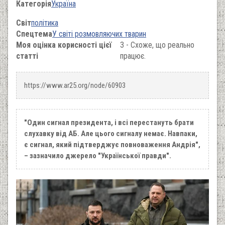
Категорія
Україна
Світ
політика
Спецтема
У світі розмовляючих тварин
Моя оцінка корисності цієї
3 - Схоже, що реально
статті
працює.
https://www.ar25.org/node/60903
"Один сигнал президента, і всі перестануть брати
слухавку від АБ. Але цього сигналу немає. Навпаки,
є сигнал, який підтверджує повноваження Андрія",
– зазначило джерело "Української правди".