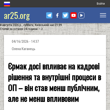
Меню
Войти
ar25.org
обліковог
запису
8 августа 2026 р., суббота, Київський час 21:39
користува
Статей за останні 24 години — 2
04/16/2026 - 14:37
Олена Каганець
Єрмак досі впливає на кадрові
рішення та внутрішні процеси в
ОП – він став менш публічним,
але не менш впливовим