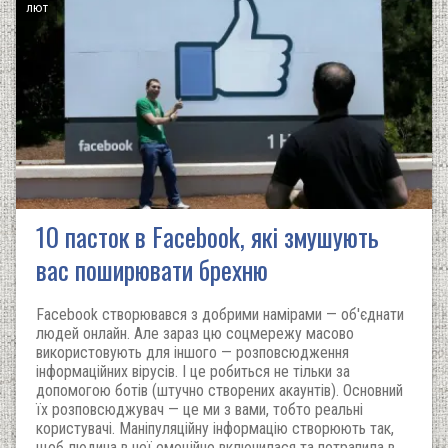
лют
10 пасток в Facebook, які змушують
вас поширювати брехню
Facebook створювався з добрими намірами — об'єднати
людей онлайн. Але зараз цю соцмережу масово
використовують для іншого — розповсюдження
інформаційних вірусів. І це робиться не тільки за
допомогою ботів (штучно створених акаунтів). Основний
їх розповсюджувач — це ми з вами, тобто реальні
користувачі. Маніпуляційну інформацію створюють так,
щоб людина в неї емоційно включилася та потрапила в