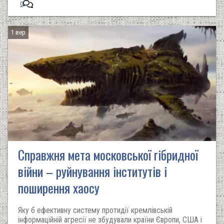
0
1 вер
Справжня мета московської гібридної
війни – руйнування інститутів і
поширення хаосу
Яку б ефективну систему протидії кремлівській
інформаційній агресії не збудували країни Європи, США і