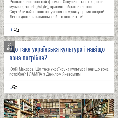
Розважально-освітній формат. Озвучені статті, хороша
музика (multi-lng/style), красиві зображення тощо...
Слухайте найсвіжіші озвучення та музику прямо звідси!
Легко діліться каналом та його контентом!
11
20
Що таке українська культура і навіщо
бер
вона потрібна?
Юрій Макаров. Що таке українська культура і навіщо вона
потрібна? | ЛАМПА з Данилом Яневським
0
2 січ