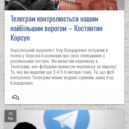
Телеграм контролюється нашим
найбільшим ворогом – Костянтин
Корсун
Херсонський журналіст Ігор Бондаренко потрапив в
полон у Херсоні й розказав про своє спілкування з
росіянським гестапо. Він вичистив переписку в
Телеграмі, але фсбшніки принесли переписку за півроку!
Ту, яку він видалив ще 3-4-5-6 місяців тому. Те, що фсб
контролює Телеграм немає жодних сумнівів, каже Ігор
Бондаренко.
4
30
бер