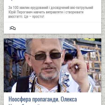
За 100 хвилин ерудований і досвідчений вікі-патрульний
Юрій Пероганич навчить виправляти і створювати
вікістатті. Це – просто!
5
5 січ
Ноосфера пропаганди. Олекса