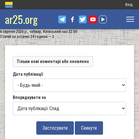
Меню
Вхід
ar25.org
обліков
запису
6 серпня 2026 р., четвер, Київський час 22:30
користу
Статей за останні 24 години — 3
Тільки нові коментарі або оновлено
Дата публікації
Впорядкувати за