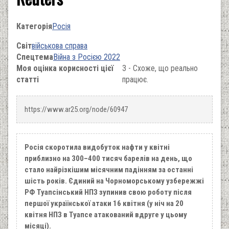
Категорія
Росія
Світ
військова справа
Спецтема
Війна з Росією 2022
Моя оцінка корисності цієї
3 - Схоже, що реально
статті
працює.
https://www.ar25.org/node/60947
Росія скоротила видобуток нафти у квітні
приблизно на 300–400 тисяч барелів на день, що
стало найрізкішим місячним падінням за останні
шість років. Єдиний на Чорноморському узбережжі
РФ Туапсінський НПЗ зупинив свою роботу після
першої української атаки 16 квітня (у ніч на 20
квітня НПЗ в Туапсе атакований вдруге у цьому
місяці).