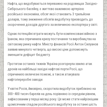
Нафта, що видобувається переважно на родовищах Західно-
Сибірського басейну, є життєво важливою артерією
російської економіки, обсяг якої становить 3 трильйони
доларів, тому зниження обсягів видобутку призводить до
скорочення доходів другого за величиною експортера у світі.
Однак потенційні втрати можуть бути компенсовані війною з
Іраном, яка спричинила кризу постачання та виробництва на
світовому ринку нафти. Міністр фінансів Росії Антон Силуанов
заявив минулого четверга, що високі ціни допоможуть
зменшити дефіцит бюджету.
Протягом останніх тижнів Україна розгорнула хвилю атак
дронів на найбільші західні нафтові порти Росії, що
спричинило величезні пожежі, а також атакувала
нафтопереробні заводи.
У квітні Росія, ймовірно, скоротила видобуток приблизно на
300–400 тисяч барелів на день порівняно із середнім рівнем,
зафіксованим у перші місяці року. Це може стати найрізкішим
щомісячним спадом російського видобутку за останні шість