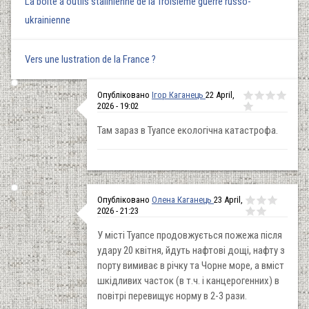
La boîte à outils stalinienne de la Troisième guerre russo-
ukrainienne
Vers une lustration de la France ?
Опубліковано
Ігор Каганець
22 April,
2026 - 19:02
Там зараз в Туапсе екологічна катастрофа.
Опубліковано
Олена Каганець
23 April,
2026 - 21:23
У місті Туапсе продовжується пожежа після
удару 20 квітня, йдуть нафтові дощі, нафту з
порту вимиває в річку та Чорне море, а вміст
шкідливих часток (в т.ч. і канцерогенних) в
повітрі перевищує норму в 2-3 рази.