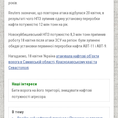
років.
Reuters зазначає, що повторна атака відбулася 20 квітня, в
результаті чого НПЗ зупинив єдину установку переробки
нафти потужністю 12 млн тонн на рік.
Новокуйбишевський НПЗ потужністю 8,3 млн тонн припинив
роботу 18 квітня після атаки ЗСУ на регіон: були зупинені
обидві установки первинної переробки нафти АВТ-11 і АВТ-9.
Нагадаємо, 18 квітня Україна
атакувала нафтові об'єкти
ворога в Самарській області, Краснодарському краї та
Севастополі
.
Наші інтереси
Бити ворога на його території, знищувати нафтові
потужності агресора.
В тему