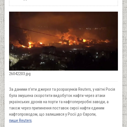
26042203.jpg
За даними п’яти джерел та розрахунків Reuters, у квітні Росія
була змушена скоротити видобуток нафти через атаки
українських дронів на порти та нафтопереробні заводи, а
також через припинення поставок сирої нафти єдиним
нафтопроводом, що залишився у Росії до Європи,
пише Reuters
.