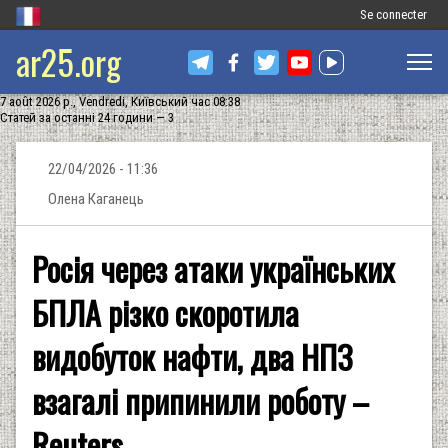
Меню
Se connecter
ar25.org
облікового
запису
7 août 2026 р., Vendredi, Київський час 08:38
користувача
Статей за останні 24 години — 3
22/04/2026 - 11:36
Олена Каганець
Росія через атаки українських
БПЛА різко скоротила
видобуток нафти, два НПЗ
взагалі припинили роботу –
Reuters