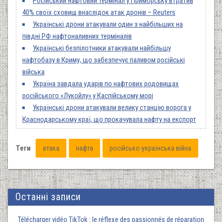
Російський нафтовий термінал у Приморську втратив
40% своїх сховищ внаслідок атак дронів – Reuters
Українські дрони атакували один з найбільших на
півдні РФ нафтоналивних терміналів
Українські безпілотники атакували найбільшу
нафтобазу в Криму, що забезпечує паливом російські
війська
Україна завдала ударів по нафтових родовищах
російського «Лукойлу» у Каспійському морі
Українські дрони атакували велику станцію ворога у
Краснодарському краї, що прокачувала нафту на експорт
Теги
атака
нафта
російсько-українська війна
Останні записи
Télécharger vidéo TikTok : le réflexe des passionnés de réparation