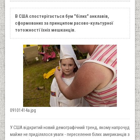
В США спостерігається бум "білих" анклавів,
сформованих за принципом расово-культурної
тотожності їхніх мешканців.
09101414a.jpg
У США відкритий новий демографічний тренд, якому напрочуд
майже не приділялося уваги - переселення білих американців з