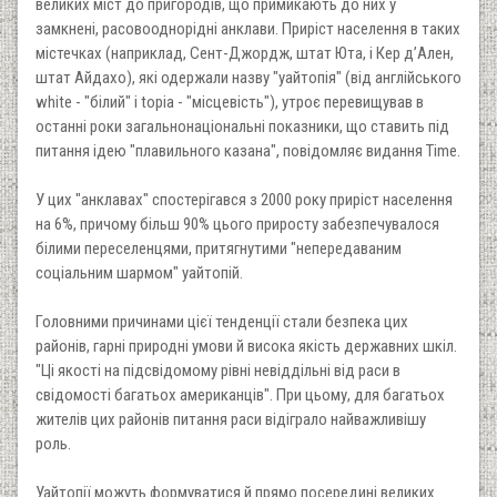
великих міст до пригородів, що примикають до них у
замкнені, расовооднорідні анклави. Приріст населення в таких
містечках (наприклад, Сент-Джордж, штат Юта, і Кер д’Ален,
штат Айдахо), які одержали назву "уайтопія" (від англійського
white - "білий" і topia - "місцевість"), утроє перевищував в
останні роки загальнонаціональні показники, що ставить під
питання ідею "плавильного казана", повідомляє видання Timе.
У цих "анклавах" спостерігався з 2000 року приріст населення
на 6%, причому більш 90% цього приросту забезпечувалося
білими переселенцями, притягнутими "непередаваним
соціальним шармом" уайтопій.
Головними причинами цієї тенденції стали безпека цих
районів, гарні природні умови й висока якість державних шкіл.
"Ці якості на підсвідомому рівні невіддільні від раси в
свідомості багатьох американців". При цьому, для багатьох
жителів цих районів питання раси відіграло найважливішу
роль.
Уайтопії можуть формуватися й прямо посередині великих