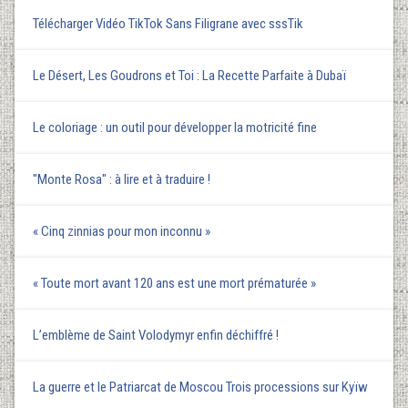
Télécharger Vidéo TikTok Sans Filigrane avec sssTik
Le Désert, Les Goudrons et Toi : La Recette Parfaite à Dubaï
Le coloriage : un outil pour développer la motricité fine
"Monte Rosa" : à lire et à traduire !
« Cinq zinnias pour mon inconnu »
« Toute mort avant 120 ans est une mort prématurée »
L’emblème de Saint Volodymyr enfin déchiffré !
La guerre et le Patriarcat de Moscou Trois processions sur Kyїw