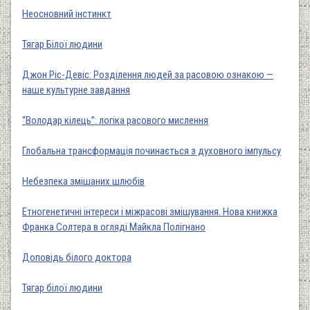
Неосновний інстинкт
Тягар Білої людини
Джон Ріс-Девіс: Розділення людей за расовою ознакою —
наше культурне завдання
“Володар кілець”: логіка расового мислення
Глобальна трансформація починається з духовного імпульсу
Небезпека змішаних шлюбів
Етногенетичні інтереси і міжрасові змішування. Нова книжка
Франка Солтера в огляді Майкла Полігнано
Доповідь білого доктора
Тягар білої людини