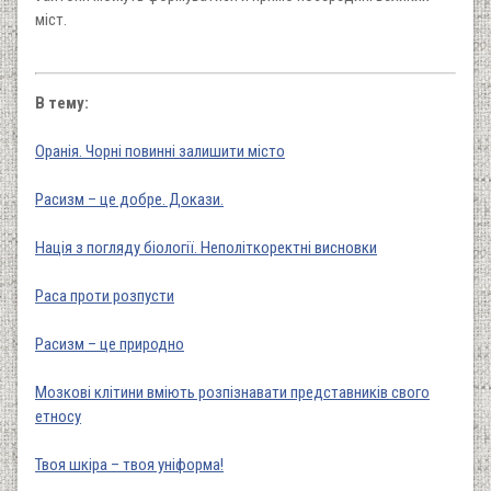
міст.
В тему:
Оранія. Чорні повинні залишити місто
Расизм – це добре. Докази.
Нація з погляду біології. Неполіткоректні висновки
Раса проти розпусти
Расизм – це природно
Мозкові клітини вміють розпізнавати представників свого
етносу
Твоя шкіра – твоя уніформа!