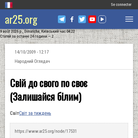
Меню
Se connecter
ar25.org
облікового
запису
9 août 2026 р., Dimanche, Київський час 04:22
користувача
Статей за останні 24 години — 2
14/10/2009 - 12:17
Народний Оглядач
Свій до свого по своє
(Залишайся білим)
Світ
Світ за тиждень
https://www.ar25.org/node/17531