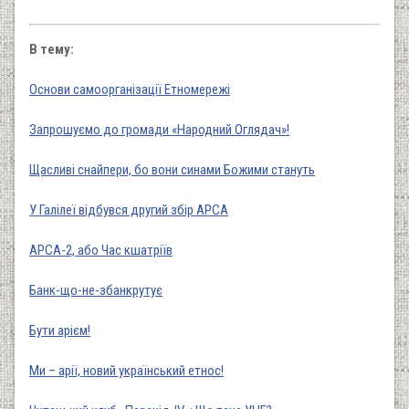
В тему:
Основи самоорганізації Етномережі
Запрошуємо до громади «Народний Оглядач»!
Щасливі снайпери, бо вони синами Божими стануть
У Галілеї відбувся другий збір АРСА
АРСА-2, або Час кшатріїв
Банк-що-не-збанкрутує
Бути арієм!
Ми – арії, новий український етнос!