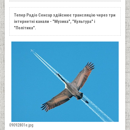
Тепер Радіо Сенсар здійснює трансляцію через три
інтернетні канали - "Музика", "Культура" і
"Політика".
09092801e.jpg