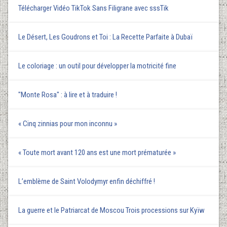
Télécharger Vidéo TikTok Sans Filigrane avec sssTik
Le Désert, Les Goudrons et Toi : La Recette Parfaite à Dubaï
Le coloriage : un outil pour développer la motricité fine
"Monte Rosa" : à lire et à traduire !
« Cinq zinnias pour mon inconnu »
« Toute mort avant 120 ans est une mort prématurée »
L’emblème de Saint Volodymyr enfin déchiffré !
La guerre et le Patriarcat de Moscou Trois processions sur Kyїw