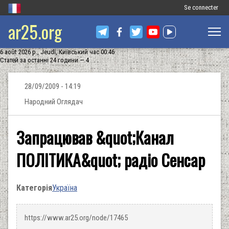
Меню
Se connecter
ar25.org
облікового
запису
6 août 2026 р., Jeudi, Київський час 00:46
користувача
Статей за останні 24 години — 4
28/09/2009 - 14:19
Народний Оглядач
Запрацював &quot;Канал
ПОЛІТИКА&quot; радіо Сенсар
Категорія
Україна
https://www.ar25.org/node/17465