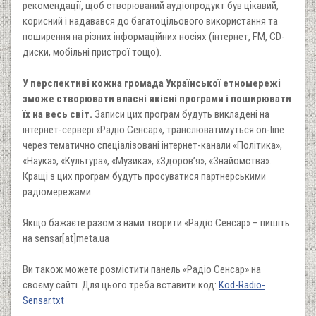
рекомендації, щоб створюваний аудіопродукт був цікавий,
корисний і надавався до багатоцільового використання та
поширення на різних інформаційних носіях (інтернет, FM, CD-
диски, мобільні пристрої тощо).
У перспективі кожна громада Української етномережі
зможе створювати власні якісні програми і поширювати
їх на весь світ.
Записи цих програм будуть викладені на
інтернет-сервері «Радіо Сенсар», транслюватимуться on-line
через тематично спеціалізовані інтернет-канали «Політика»,
«Наука», «Культура», «Музика», «Здоров’я», «Знайомства».
Кращі з цих програм будуть просуватися партнерськими
радіомережами.
Якщо бажаєте разом з нами творити «Радіо Сенсар» – пишіть
на sensar[at]meta.ua
Ви також можете розмістити панель «Радіо Сенсар» на
своєму сайті. Для цього треба вставити код:
Kod-Radio-
Sensar.txt