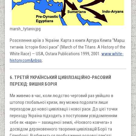
marsh_tytaniv.jpg
Розселення аріїв з України. Карта з книги Артура Кемпа “Марш
титанів. Історія білої раси” (March of the Titans. A History of the
White Race) — USA, Ostara Publications 1999, 2001.
www.white-
history.com&nbsp
;
6. ТРЕТІЙ УКРАЇНСЬКИЙ ЦИВІЛІЗАЦІЙНО-РАСОВИЙ
ПЕРЕХІД: ВИШНЯ БОРІЯ
Ми живемо в час, коли людство черговий раз увійшло в
штопор глобальної кризи, яку можна подолати лише
переходом до нової цивілізації і нової раси. До цієї точки
переходу Україна підходить з поступовим усвідомленням
себе як «вари» — захищеної землі, «Ноєвого ковчега» з
досвідом дерзновенного творення цивілізацій Борії та
Гіперборії. Відбувається пробудження родової пам’яті,