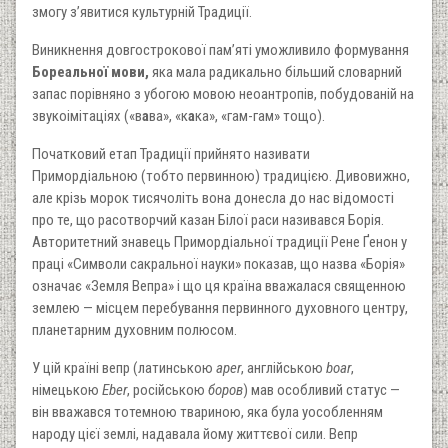
змогу з’явитися культурній Традиції.
Виникнення довгострокової пам’яті уможливило формування
Бореальної мови,
яка мала радикально більший словарний
запас порівняно з убогою мовою неоантропів, побудованій на
звукоімітаціях («в
а
ва», «к
а
ка», «гам-гам» тощо).
Початковий етап Традиції прийнято називати
Примордіальною (тобто первинною) традицією. Дивовижно,
але крізь морок тисячоліть вона донесла до нас відомості
про те, що расотворчий казан Білої раси називався Борія.
Авторитетний знавець Примордіальної традиції Рене Ґенон у
праці «Символи сакральної науки» показав, що назва «Борія»
означає «Земля Вепра» і що ця країна вважалася священною
землею — місцем перебування первинного духовного центру,
планетарним духовним полюсом.
У цій країні вепр (латинською
aper
, англійською
boar
,
німецькою
Eber
, російською
боров
) мав особливий статус —
він вважався тотемною твариною, яка була уособленням
народу цієї землі, надавала йому життєвої сили. Вепр