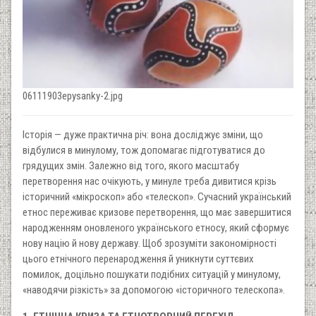
06111903epysanky-2.jpg
Історія — дуже практична річ: вона досліджує зміни, що
відбулися в минулому, тож допомагає підготуватися до
грядущих змін. Залежно від того, якого масштабу
перетворення нас очікують, у минуле треба дивитися крізь
історичний «мікроскоп» або «телескоп». Сучасний український
етнос переживає кризове перетворення, що має завершитися
народженням оновленого українського етносу, який сформує
нову націю й нову державу. Щоб зрозуміти закономірності
цього етнічного перенародження й уникнути суттєвих
помилок, доцільно пошукати подібних ситуацій у минулому,
«наводячи різкість» за допомогою «історичного телескопа».