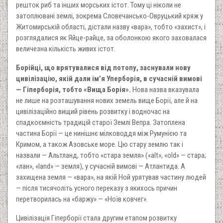
решток риб та інших морських істот. Тому ці ніколи не
затоплювані землі, зокрема Словечансько-Овруцький кряж у
Житомирській області, дістали назву «вара», тобто «захист», і
розглядалися як Яйце-райце, за оболонкою якого заховалася
величезна кількість живих істот.
Борійці, що врятувалися від потопу, заснували нову
цивілізацію, якій дали ім’я Уперборія, в сучасній вимові
— Гіперборія, тобто «Вища Борія».
Нова назва вказувала
не лише на розташування нових земель вище Борії, але й на
цивілізаційно вищий рівень розвитку і водночас на
спадкоємність традицій старої Землі Вепра. Затоплена
частина Борії — це нинішнє мілководдя між Румунією та
Кримом, а також Азовське море. Цю стару землю так і
назвали — Альтланд, тобто «стара земля» («alt», «old» — стара;
«лан», «land» — земля), у сучасній вимові — Атлантида. А
захищена земля — «вара», на якій Ной урятував частину людей
— після тисячоліть усного переказу з якихось причин
перетворилась на «баржу» — «Ноїв ковчег».
Цивілізація Гіперборії стала другим етапом розвитку