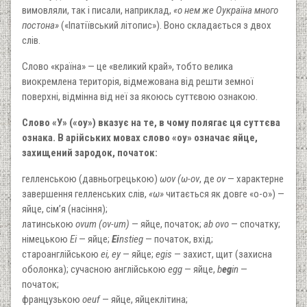
вимовляли, так і писали, наприклад,
«о нем же Оукраїна много
постона»
(«Іпатіївський літопис»). Воно складається з двох
слів.
Слово «країна» — це «великий край», тобто велика
виокремлена територія, відмежована від решти земної
поверхні, відмінна від неї за якоюсь суттєвою ознакою.
Слово «У» («оу») вказує на те, в чому полягає ця суттєва
ознака. В арійських мовах слово «оу» означає яйце,
захищений зародок, початок:
гелленською (давньогрецькою)
ωον (ω-ον
, де
ον
— характерне
завершення гелленських слів,
«ω»
читається як довге «о-о») —
яйце, сім’я (насіння);
латинською
ovum (ov-um)
— яйце, початок;
ab ovo
— спочатку;
німецькою
Ei
— яйце;
Ei
nstieg
— початок, вхід;
староанглійською
ei, ey
— яйце;
egis
— захист, щит (захисна
оболонка); сучасною англійською
egg
— яйце,
b
eg
in
—
початок;
французькою
oeuf
— яйце, яйцеклітина;