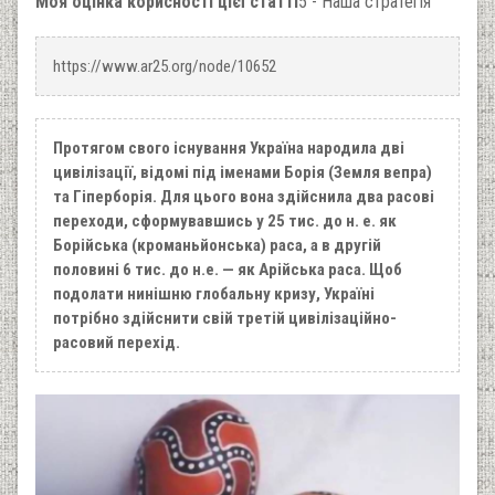
Моя оцінка корисності цієї статті
5 - Наша стратегія
https://www.ar25.org/node/10652
Протягом свого існування Україна народила дві
цивілізації, відомі під іменами Борія (Земля вепра)
та Гіперборія. Для цього вона здійснила два расові
переходи, сформувавшись у 25 тис. до н. е. як
Борійська (кроманьйонська) раса, а в другій
половині 6 тис. до н.е. — як Арійська раса. Щоб
подолати нинішню глобальну кризу, Україні
потрібно здійснити свій третій цивілізаційно-
расовий перехід.