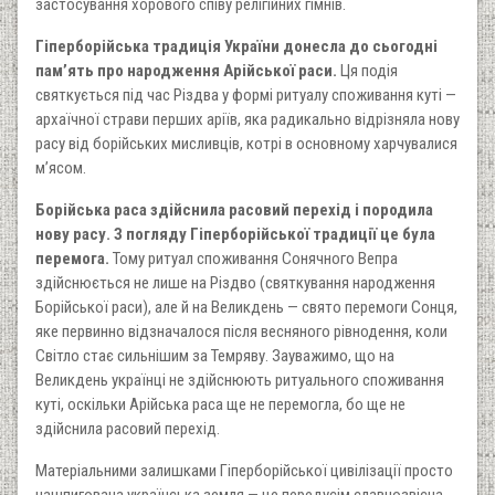
застосування хорового співу релігійних гімнів.
Гіперборійська традиція України донесла до сьогодні
пам’ять про народження Арійської раси.
Ця подія
святкується під час Різдва у формі ритуалу споживання куті —
архаїчної страви перших аріїв, яка радикально відрізняла нову
расу від борійських мисливців, котрі в основному харчувалися
м’ясом.
Борійська раса здійснила расовий перехід і породила
нову расу. З погляду Гіперборійської традиції це була
перемога.
Тому ритуал споживання Сонячного Вепра
здійснюється не лише на Різдво (святкування народження
Борійської раси), але й на Великдень — свято перемоги Сонця,
яке первинно відзначалося після весняного рівнодення, коли
Світло стає сильнішим за Темряву. Зауважимо, що на
Великдень українці не здійснюють ритуального споживання
куті, оскільки Арійська раса ще не перемогла, бо ще не
здійснила расовий перехід.
Матеріальними залишками Гіперборійської цивілізації просто
нашпигована українська земля — це передусім славнозвісна