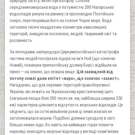
природну загату, якою був Босфор. Солона
середземноморська вода з потужністю 200 Ніагарських
водоспадів ринула на рівнину і в прісноводне Понтійське
озеро, перетворивши його на солоне Чорне море. Вода
затопила тисячі квадратних кілометрів навколишніх
територій, знищуючи поселення, людей, тваринний світ та
рослинність.
За легендами, напередодні Циркумпонтійської катастрофи
частина людей послухала лідера на ім’я Ной (що означає
Новий), покинула припонтійську долину Борії і відійшла на
північ — на землю, що лежала вище.
Цій захищеній від
потопу землі дали епітет «вара», що означає «захист».
Нагадаємо, що для окремих територій правобережної
України, які лежать на Українському кристалічному щиті
(загальна площа біля 200 тисяч кв. км, найбільша ширина 250
км) характерна цілковита відсутність морських відкладів. Це
свідчить, що за сотні мільйонів років ці землі взагалі не
затоплювалася морем. Подібної ділянки суходолу в світі
більше немає ніде, бо навіть на найвищих горах планети
науковці знаходять морські відклади у вигляді скам’янілих