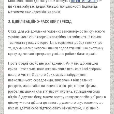
Можливо, свою державу вони назвуть «
Третій Гетьманат
» —
ця назва набуває дедалі більшої популярності. Відповідь
матимемо вже через кілька років.
2. ЦИВІЛІЗАЦІЙНО-РАСОВИЙ ПЕРЕХІД
Отже, для усвідомлення головних закономірностей сучасного
українського етнотворення потрібно заглибитися на кілька
тисячоліть у нашу історію. Ця історія несе добру звістку про
те, що ми маємо непогані шанси подолати нинішню системну
кризу, адже наші предки це успішно робили багато разів.
Проте є одне серйозне ускладнення. Річ у тім, що нинішня
криза — тотальна, вона вже зачепила весь світ і всі сторони
нашого життя. З одного боку, маємо забруднення
навколишнього середовища, вичерпання мінеральних
ресурсів, масштабне винищення лісів і рік, флори і фауни,
розбалансування клімату, наступ пустель, збільшення сили
вітрів. З другого боку, маємо гостру кризу європейської раси в
цілому — вона дійшла до такого духовного спустошення, що
вже не здатна себе відтворювати ні культурно, ні фізично.