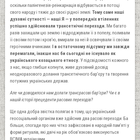
оскільки палінгенезія-реінкарнація відбувається в потоці
свого народу і тяжіє до своєї рідної землі.
Тому саме наші
духовні сутності — наші Я — у попередніх втіленнях
успішно здійснювали трансетнічні переходи.
Ми багато
разів захищали цю землю і відроджували її з попелу, поливали
її своїми потом і кров’ю, вмирали за неї й освячували її своїми
героїчними вчинками.
І в остаточному підсумку ми завжди
перемагали, інакше нас би сьогодні не існувало як
українського козацького етносу.
У підсвідомості кожного
з нас, якщо глибше копнути, живе духовний досвід
неодноразового долання трансетнічного бар’єру та творення
потужних українських держав.
Але чи доводилося нам долати трансрасові бар’єри? Чи є в
нашій історії прецеденти расових переходів?
Ще одна добра звістка полягає в тому, що український
геосоціальний організм вже здійснив два расові переходи. Ба
більше, спогади про них чітко зафіксовані в народній пам’яті у
формі ритуалів, які двічі на рік обов’язково виконуються
ВСІМА українцями.