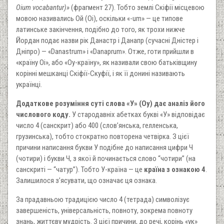
Oium vocabantur)»
(фрагмент 27). Тобто землі Скіфії місцевою
мовою називались Ой (Oі), оскільки «-um» — це типове
латинське закінчення, подібно до того, як трохи нижче
Йордан подає назви рік Данастр і Данапр (сучасні Дністер і
Дніпро) — «Danastrum» і «Danaprum». Отже, готи прийшли в
«країну Оі», або «Оу-країну», як називали свою батьківщину
корінні мешканці Скіфії-Скуфії, і як її донині називають
українці.
Додаткове розуміння суті слова «У» (Оу) дає аналіз його
числового коду.
У стародавніх абетках букві «У» відповідає
число 4 (санскрит) або 400 (слов’янська, гелленська,
грузинська), тобто стократно повторена четвірка. З цієї
причини написання букви У подібне до написання цифри Ч
(чотири) і букви Ч, з якої й починається слово “чотири” (на
санскриті — “чатур”). Тобто У-країна — це
країна з ознакою 4
.
Залишилося з’ясувати, що означає ця ознака.
За прадавньою традицією число 4 (тетрада) символізує
завершеність, універсальність, повноту, зокрема повноту
знань, життєву мудрість. З цієї причини, до речі, корінь «ук»