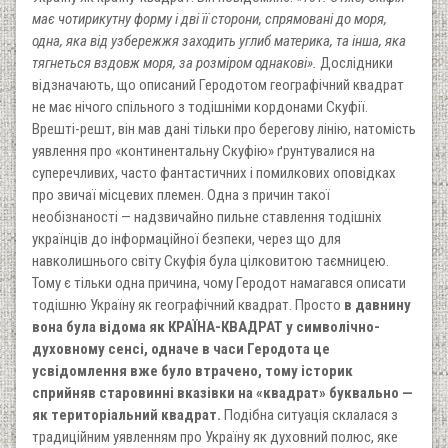
має чотирикутну форму і дві її сторони, спрямовані до моря,
одна, яка від узбережжя заходить углиб материка, та інша, яка
тягнеться вздовж моря, за розміром однакові».
Дослідники
відзначають, що описаний Геродотом географічний квадрат
не має нічого спільного з тодішніми кордонами Скуфії.
Врешті-решт, він мав дані тільки про берегову лінію, натомість
уявлення про «континентальну Скуфію» ґрунтувалися на
суперечливих, часто фантастичних і помилкових оповідках
про звичаї місцевих племен. Одна з причин такої
необізнаності — надзвичайно пильне ставлення тодішніх
українців до інформаційної безпеки, через що для
навколишнього світу Скуфія була цілковитою таємницею.
Тому є тільки одна причина, чому Геродот намагався описати
тодішню Україну як географічний квадрат. Просто
в давнину
вона була відома як КРАЇНА-КВАДРАТ у символічно-
духовному сенсі, одначе в часи Геродота це
усвідомлення вже було втрачено, тому історик
сприйняв старовинні вказівки на «квадрат» буквально —
як територіальний квадрат.
Подібна ситуація склалася з
традиційним уявленням про Україну як духовний полюс, яке