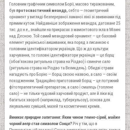
Головним графічним символом Борії, масово тиражованим,
був
протосвастичний меандр,
себто — геометричний
орнамент у вигляді безперервної ламаної лінії зі звивинами під
прямим кутом. Найдавніше зображення меандра, датоване 25
тис. до н.е., знайшли на прикрасах з мамонтового ікла в Мізині
над Десною. Той самий меандровий орнамент — це базовий
елемент української
вишиванки
, яка поряд з
писанкою
є
головним ідентифікатором українців. Що ж до культури
харчування, то головні ідентифікатори українців — це
борщ
(обов’язкова ритуальна страва на Різдво) і свиняче
сало
(ритуальна страва на Різдво та Великдень). Обидві страви
нагадують про Борію — борщ своєю назвою, а сало — своїм
походженням. Традиційно приготований борщ — це потужний
фітотерапевтичний препаратом, а сало і смалець (топлене
сало) — не тільки чудовий харчовий продукт, але й ліки від
багатьох хвороб (наприклад, туберкульозу), основа для
лікувальних сумішей, мазей та косметичних кремів.
Виникає природне запитання: Яким чином темно-сірий, майже
чорний вепр став символом Сонця?
Річ у тім, що в
Примордіальній традиції Сонце символізує центр світу, тому в