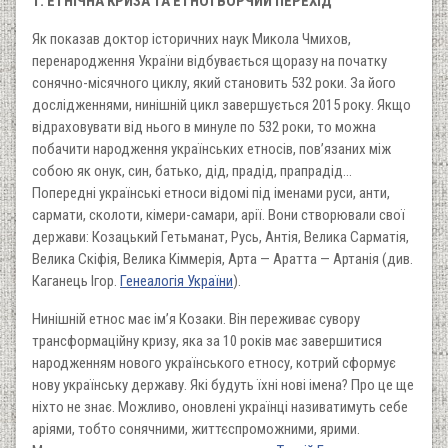
1. ЕТНІЧНА КРИЗА ТА ЕТНОТВОРЧИЙ ПЕРЕХІД
Як показав доктор історичних наук Микола Чмихов,
перенародження України відбувається щоразу на початку
сонячно-місячного циклу, який становить 532 роки. За його
дослідженнями, нинішній цикл завершується 2015 року. Якщо
відраховувати від нього в минуле по 532 роки, то можна
побачити народження українських етносів, пов’язаних між
собою як онук, син, батько, дід, прадід, прапрадід...
Попередні українські етноси відомі під іменами руси, анти,
сармати, сколоти, кімери-самари, арії. Вони створювали свої
держави: Козацький Гетьманат, Русь, Антія, Велика Сарматія,
Велика Скіфія, Велика Кіммерія, Арта — Аратта — Артанія (див.
Каганець Ігор.
Генеалогія України
).
Нинішній етнос має ім’я Козаки. Він переживає сувору
трансформаційну кризу, яка за 10 років має завершитися
народженням нового українського етносу, котрий сформує
нову українську державу. Які будуть їхні нові імена? Про це ще
ніхто не знає. Можливо, оновлені українці називатимуть себе
аріями, тобто сонячними, життєспроможними, ярими.