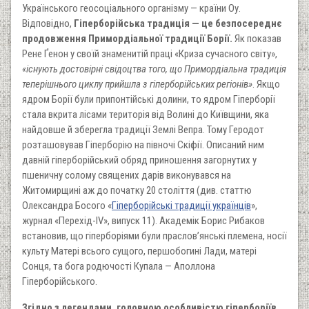
Українського геосоціального організму — країни Оу.
Відповідно,
Гіперборійська традиція — це безпосереднє
продовження Примордіальної традиції Борії.
Як показав
Рене Ґенон у своїй знаменитій праці «Криза сучасного світу»,
«існують достовірні свідоцтва того, що Примордіальна традиція
теперішнього циклу прийшла з гіперборійських регіонів»
. Якщо
ядром Борії були припонтійські долини, то ядром Гіперборії
стала вкрита лісами територія від Волині до Київщини, яка
найдовше й зберегла традиції Землі Вепра. Тому Геродот
розташовував Гіперборію на півночі Скіфії. Описаний ним
давній гіперборійський обряд приношення загорнутих у
пшеничну солому священих дарів виконувався на
Житомирщині аж до початку 20 століття (див. статтю
Олександра Босого «
Гіперборійські традиції українців
»,
журнал «Перехід-IV», випуск 11). Академік Борис Рибаков
встановив, що гіперборіями були праслов’янські племена, носії
культу Матері всього сущого, першобогині Лади, матері
Сонця, та бога родючості Купала — Аполлона
Гіперборійського.
Згідно з легендами, головною особливістю гіперборіїв