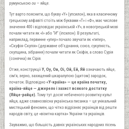
румунською
ou
— яйце.
Тут варто пояснити, що букву «Υ» (упсилон), яка в класичному
грецькому алфавіті стоїть між буквами «Т» і «Ф», має числове
значення 400 і відповідає українській «У», в новогрецькій мові
почали читати як «І» або “И” (іпсилон). В результаті,
наприклад, первинне «упер» почало звучати як «гипер»,
«Скуфія-Скупія» (державне об’єднання, союз, сукупність,
скупщина, зібрання) почали читати як Скіфія, а слово Сурія
(сонячна) як Сірія.
Отже, конструкції
У, Оу, Ов, Оі, Ой, Ей, Яй
означають яйце,
сім’я, зерно, захищений шкаралупою (щитом) зародок,
початок. Відповідно
«У-країна» — це країна початку,
країна-яйце — джерело і захист всякого достатку
(Яйце-райце).
Тому тут досяг небаченого розвитку культ
яйця, адже славнозвісна українська писанка — це унікальний
мистецький феномен, що чітко відрізняє українців від решти
народів світу, це «візитна картка» України та українців.
Зауважмо, що більшість давніх українських народних пісень