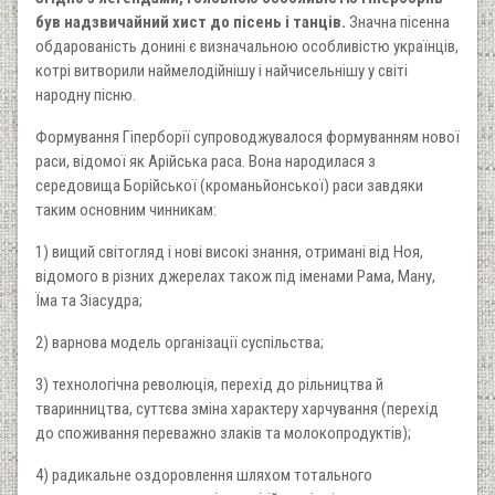
був надзвичайний хист до пісень і танців.
Значна пісенна
обдарованість донині є визначальною особливістю українців,
котрі витворили наймелодійнішу і найчисельнішу у світі
народну пісню.
Формування Гіперборії супроводжувалося формуванням нової
раси, відомої як Арійська раса. Вона народилася з
середовища Борійської (кроманьйонської) раси завдяки
таким основним чинникам:
1) вищий світогляд і нові високі знання, отримані від Ноя,
відомого в різних джерелах також під іменами Рама, Ману,
Їма та Зіасудра;
2) варнова модель організації суспільства;
3) технологічна революція, перехід до рільництва й
тваринництва, суттєва зміна характеру харчування (перехід
до споживання переважно злаків та молокопродуктів);
4) радикальне оздоровлення шляхом тотального