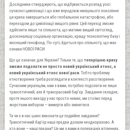
Дослідники стверджують, що відбувається розпад усієї
сучасної цивілізації і що вже впродовж нинішнього покоління
ця криза завершиться або глобальною катастрофою, або
переходом до цивілізації вищого рівня. Цей перехід зможе
здійснити лише та спільнота, що матиме вищий світогляд,
досконалішу соціальну організацію, кращу технологічну базу і
якісніший генофонд. По-суті, йдеться про спільноту, що має
ознаки НОВОЇ РАСИ.
Що це означає для України? Тільки те, що
теперішню кризу
зможе подолати не просто новий український етнос, а
новий український етнос нової раси
. Тобто проблему
етнотворення треба розглядати в контексті расотворення.
Сучасним українцям, нам з вами, потрібно подолати не лише
трансетнічний, але й трансрасовий бар’єр. Завдання складне,
проте іншого виходу у нас просто немає, ми стоїмо перед
жорстким вибором — вимерти або змінитися.
Та чи є в нас шанс виконати це подвійне завдання?
Трансетнічний бар’єр наші предки долали неодноразово. А
хто вони — наші предки? Це ми з вами в попередніх втіленнях,