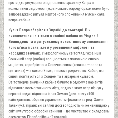
проте для регулярного відновлення архетипу Вепра в
колективній свідомості українського народу брахманами було
запроваджено ритуал жертовного споживання м’яса й сала
вепра-кабана.
Культ Вепра зберігся в Україні до сьогодні. Він
виявляється не тільки в колінні кабана на Різдво й
Великдень та в ритуальному колективному споживанні
його м’яса й сала, але й у розвиненій міфології та
народних звичаях.
У міфологічному світогляді українців
Сонячний вепр (кабан) асоціюється з чоловічою силою,
міцністю, хоробрістю, а Сонячна свиня («свинка — золота
щетинка») — з силою Землі, теплом і родючістю. Кабан, як і
свиня, пов’язується з Сонцем та з аграрним культом.
Світотворче значення кабана бачимо в одному з варіантів
відичного космогонічного міфу, згідно з яким вепр пірнув у
первісні води і підняв на іклах Землю (див. книгу «100
найвідоміших образів української міфології» за ред. Олени
Таланчук). Українські селяни досі володіють чи не найвищою у
світі культурою обробки свинини — це мистецтво є складовим
елементом Гіперборійської традиції.