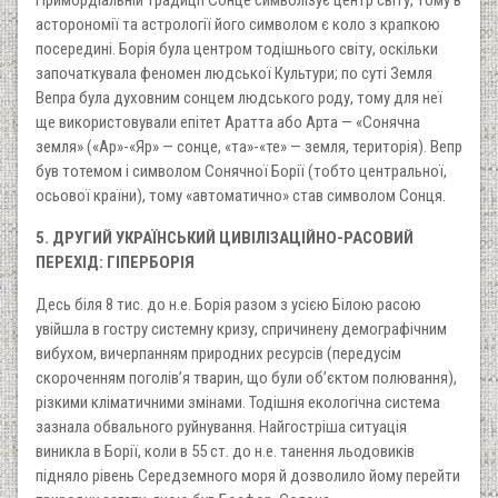
асторономії та астрології його символом є коло з крапкою
посередині. Борія була центром тодішнього світу, оскільки
започаткувала феномен людської Культури; по суті Земля
Вепра була духовним сонцем людського роду, тому для неї
ще використовували епітет Аратта або Арта — «Сонячна
земля» («Ар»-«Яр» — сонце, «та»-«те» — земля, територія). Вепр
був тотемом і символом Сонячної Борії (тобто центральної,
осьової країни), тому «автоматично» став символом Сонця.
5. ДРУГИЙ УКРАЇНСЬКИЙ ЦИВІЛІЗАЦІЙНО-РАСОВИЙ
ПЕРЕХІД: ГІПЕРБОРІЯ
Десь біля 8 тис. до н.е. Борія разом з усією Білою расою
увійшла в гостру системну кризу, спричинену демографічним
вибухом, вичерпанням природних ресурсів (передусім
скороченням поголів’я тварин, що були об’єктом полювання),
різкими кліматичними змінами. Тодішня екологічна система
зазнала обвального руйнування. Найгостріша ситуація
виникла в Борії, коли в 55 ст. до н.е. танення льодовиків
підняло рівень Середземного моря й дозволило йому перейти