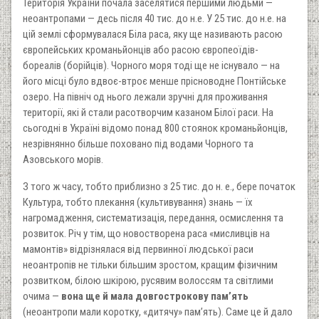
Територія України почала заселятися першими людьми —
неоантропами — десь після 40 тис. до н.е. У 25 тис. до н.е. на
цій землі сформувалася Біла раса, яку ще називають расою
європейських кроманьйонців або расою європеоїдів-
бореалів (борійців). Чорного моря тоді ще не існувало — на
його місці було вдвоє-втроє менше прісноводне Понтійське
озеро. На північ од нього лежали зручні для проживання
території, які й стали расотворчим казаном Білої раси. На
сьогодні в Україні відомо понад 800 стоянок кроманьйонців,
незрівнянно більше поховано під водами Чорного та
Азовського морів.
З того ж часу, тобто приблизно з 25 тис. до н. е., бере початок
Культура, тобто плекання (культивування) знань — їх
нагромадження, систематизація, передання, осмислення та
розвиток. Річ у тім, що новостворена раса «мисливців на
мамонтів» відрізнялася від первинної людської раси
неоантропів не тільки більшим зростом, кращим фізичним
розвитком, білою шкірою, русявим волоссям та світлими
очима —
вона ще й мала довгострокову пам’ять
(неоантропи мали коротку, «дитячу» пам’ять). Саме це й дало