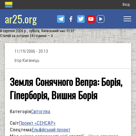
Меню
Вхід
ar25.org
обліков
запису
8 серпня 2026 р., субота, Київський час 11:37
користу
Статей за останні 24 години — 3
11/19/2006 - 20:13
Ігор Каганець
Земля Сонячного Вепра: Борія,
Гіперборія, Вишня Борія
Категорія
Світогляд
Світ
Проект «СЕНСАР»
Спецтема
Ельфійський проект