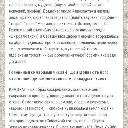
означає знання, мудрість (
наука, укий
— вчений,
неук
—
невчений, профан). Водночас число 4 вважається числом
землі, країни, окресленої території (навіть звучання подібне —
“тетра” і “терра” — земля, тери¬то¬рія). Як повідомляє Рене
Ґенон у своїй книзі «Символи священної науки» (розділ
«Цифра чотири»), в Середні віки цифра
4
нерідко зображалась
на зброї, будинках, гербах та клеймах ремісничих цехів через
те, що позначала майстерність, а утворений трьома
відрізками трикутник був образом «вузької брами», яка веде
до життя.
Головними символами числа 4, що відбивають його
статичний і динамічний аспекти, є квадрат і хрест.
КВАДРАТ — це образ виокремленої, особливої землі,
сакрального простору, впорядкованого і захищеного з усіх
сторін. Саме такою святою землею, «Ноєвим ковчегом»,
«варою» (захистом) — споконвіку вважалася земля України.
Саме тому Геродот (5 ст. до н.е.) у четвертій книзі своєї
«Історії», відомої як «Скіфський логос», описав Скуфію-
Україну як країну-квадрат. Він повідомляє:
«101. Отже, Скіфія