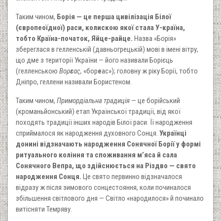
Таким чином,
Борія — це перша цивілізація Білої
(європеоїдної) раси, колискою якої стала У-країна,
тобто Країна-початок, Яйце-райце.
Назва «Борія»
збереглася в гелленській (давньогрецькій) мові в імені вітру,
що дме з території України — його називали Борієць
(гелленською
Βορ
ε
ας,
«бор
е
ас»); головну ж ріку Борії, тобто
Дніпро, геллени називали Бористеном.
Таким чином,
Примордіальна традиція
— це борійський
(кроманьйонський) етап Української традиції, від якої
походять традиції інших народів Білої раси. Її народження
сприймалося як народження духовного Сонця.
Українці
донині відзначають народження Сонячної Борії у формі
ритуального коління та споживання м’яса й сала
Сонячного Вепра, що здійснюється на Різдво — свято
народження Сонця.
Це свято первинно відзначалося
відразу ж після зимового сонцестояння, коли починалося
збільшення світлового дня — Світло «народилося» й починало
витісняти Темряву.