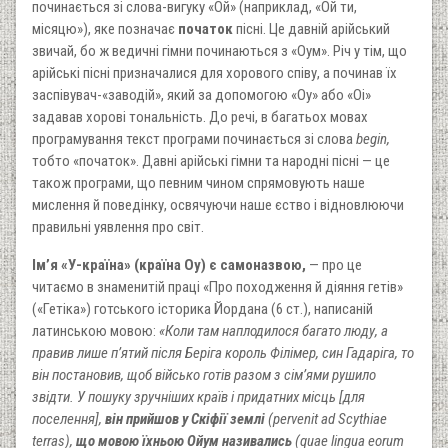
починається зі слова-вигуку «Ой» (наприклад, «Ой ти,
місяцю»), яке позначає
початок
пісні. Це давній арійський
звичай, бо ж ведичні гімни починаються з «Оум». Річ у тім, що
арійські пісні призначалися для хорового співу, а починав їх
заспівувач-«заводій», який за допомогою «Оу» або «Оі»
задавав хорові тональність. До речі, в багатьох мовах
програмування текст програми починається зі слова
begin,
тобто «початок». Давні арійські гімни та народні пісні — це
також програми, що певним чином спрямовують наше
мислення й поведінку, освячуючи наше єство і відновлюючи
правильні уявлення про світ.
Ім’я «У-країна» (країна Оу) є самоназвою,
— про це
читаємо в знаменитій праці «Про походження й діяння гетів»
(«Гетіка») готського історика Йордана (6 ст.), написаній
латинською мовою:
«Коли там наплодилося багато люду, а
правив лише п’ятий після Беріга король Філімер, син Гадаріга, то
він постановив, щоб військо готів разом з сім’ями рушило
звідти. У пошуку зручніших країв і придатних місць [для
поселення],
він прийшов у Скіфії землі
(pervenit ad Scythiae
terras),
що мовою їхньою Ойум називались
(quae lingua eorum