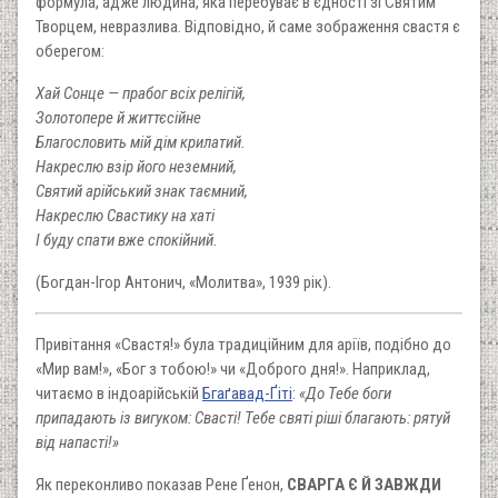
формула, адже людина, яка перебуває в єдності зі Святим
Творцем, невразлива. Відповідно, й саме зображення свастя є
оберегом:
Хай Сонце — прабог всіх релігій,
Золотопере й життєсійне
Благословить мій дім крилатий.
Накреслю взір його неземний,
Святий арійський знак таємний,
Накреслю Свастику на хаті
І буду спати вже спокійний.
(Богдан-Ігор Антонич, «Молитва», 1939 рік).
Привітання «Свастя!» була традиційним для аріїв, подібно до
«Мир вам!», «Бог з тобою!» чи «Доброго дня!». Наприклад,
читаємо в індоарійській
Бгаґавад-Ґіті
:
«До Тебе боги
припадають із вигуком: Свасті! Тебе святі ріші благають: рятуй
від напасті!»
Як переконливо показав Рене Ґенон,
СВАРГА Є Й ЗАВЖДИ