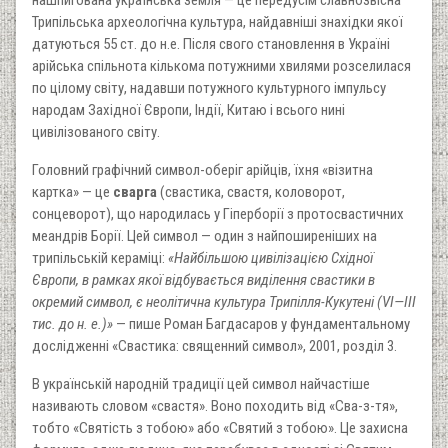
Трипільська археологічна культура, найдавніші знахідки якої
датуються 55 ст. до н.е. Після свого становлення в Україні
арійська спільнота кількома потужними хвилями розселилася
по цілому світу, надавши потужного культурного імпульсу
народам Західної Європи, Індії, Китаю і всього нині
цивілізованого світу.
Головний графічний символ-оберіг арійців, їхня «візитна
картка» — це
сварга
(свастика, свастя, коловорот,
сонцеворот), що народилась у Гіперборії з протосвастичних
меандрів Борії. Цей символ — один з найпоширеніших на
трипільській кераміці:
«Найбільшою цивілізацією Східної
Європи, в рамках якої відбувається виділення свастики в
окремий символ, є неолітична культура Трипілля-Кукутені (VI—III
тис. до н. е.)»
— пише Роман Багдасаров у фундаментальному
дослідженні «Свастика: священний символ», 2001, розділ 3.
В українській народній традиції цей символ найчастіше
називають словом «свастя». Воно походить від «Сва-з-тя»,
тобто «Святість з тобою» або «Святий з тобою». Це захисна