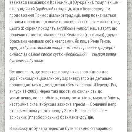
вважався захисником Країни-яйця (Оу-країни), тому пізніше —
вже у відичній (арійській) традиції, яка є безпосереднім
продовження Примордіальної традиції, вепр позначається
словом «вараха», що значить «захисник» («вар» — захист; від
цього ж кореня походять англійське
warrior
і наше
варяг
, що
означають «воїн», «захисник»). Кельтські (галльські) друїди-
брахмани називали себе «вепрами». Як пише Рене Ґенон,
друїди
«були істинними спадкоємцями первинної традиції, і
символ за самою своєю суттю «борійський» — символ вепра —
був їхнім набутком»
.
Встановлено, що характер поведінки вепра відповідає
українському національному характеру (про це детально
розповідається в дослідженні «Земля вепра», «Перехід-IV»,
випуск 11-2003). Через такі якості, як схильність до
усамітнення, волелюбність, самодостатність, миролюбність,
нестримна сила, вибухова захисна агресія — Сонячний вепр
став символом усього народу Землі Вепра, а пізніше —
арійських (гіперборійських) брахманів-друїдів.
В арійську добу вепр перестав бути тотемною твариною,