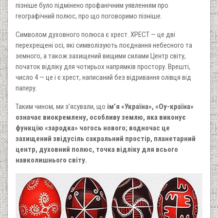
пізніше було підмінено профанічним уявленням про
географічний полюс, про що поговоримо пізніше.
Символом духовного полюса є хрест. ХРЕСТ — це дві
перехрещені осі, які символізують поєднання небесного та
земного, а також захищений вищими силами Центр світу,
початок відліку для чотирьох напрямків простору. Врешті,
число 4 — це і є хрест, написаний без відривання олівця від
паперу.
Таким чином, ми з’ясували, що
ім’я «Україна», «Оу-країна»
означає виокремлену, особливу землю, яка виконує
функцію «зародка» чогось нового; водночас це
захищений звідусіль сакральний простір, планетарний
центр, духовний полюс, точка відліку для всього
навколишнього світу.