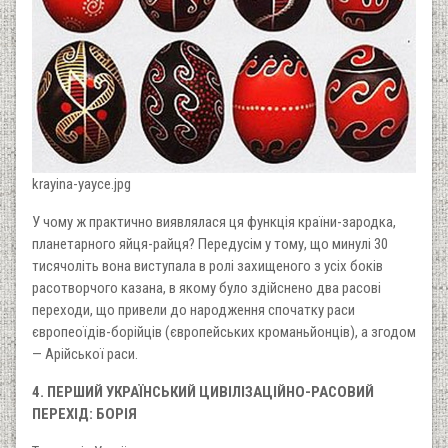
krayina-yayce.jpg
У чому ж практично виявлялася ця функція країни-зародка,
планетарного яйця-райця? Передусім у тому, що минулі 30
тисячоліть вона виступала в ролі захищеного з усіх боків
расотворчого казана, в якому було здійснено два расові
переходи, що привели до народження спочатку раси
європеоїдів-борійців (європейських кроманьйонців), а згодом
— Арійської раси.
4. ПЕРШИЙ УКРАЇНСЬКИЙ ЦИВІЛІЗАЦІЙНО-РАСОВИЙ
ПЕРЕХІД: БОРІЯ