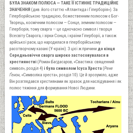
БУЛА ЗНАКОМ ПОЛЮСА — ТАКЕ ЇЇ ІСТИННЕ ТРАДИЦІЙНЕ
ЗНАЧЕННЯ
(див. його статтю «Атлантида і Гіперборія»). За
Гіперборійською традицією, божественним полюсом є Бог-
Творець, космічним полюсом — Сонце, земним полюсом —
Гіперборія, тому сварга — це одночасно символ і творця
Всесвіту Сварога, і зірки Сонця, і країни Гіперборії, а також
арійської раси, що народилася в гіперборійському
расотворчому казані (У-країні). З цієї ж причини
до кінця
Середньовіччя сварга широко застосовувалася в
хрестиянстві
(
Роман Багдасаров
, «Свастика: священний
символ», розділ 4)
і була символом Ісуса Хреста
(
Рене
Ґенон
, «Символіка хреста», розділ 10). Це й зрозуміло, адже
Він розглядався хрестиянами як зразок для наслідування і як
полюс тяжіння для формування Нової Людини.