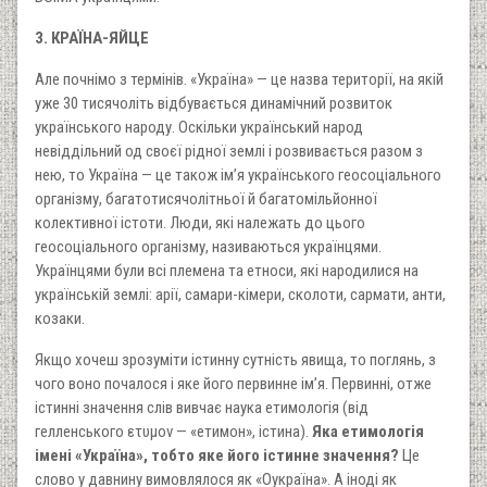
3. КРАЇНА-ЯЙЦЕ
Але почнімо з термінів. «Україна» — це назва території, на якій
уже 30 тисячоліть відбувається динамічний розвиток
українського народу. Оскільки український народ
невіддільний од своєї рідної землі і розвивається разом з
нею, то Україна — це також ім’я українського геосоціального
організму, багатотисячолітньої й багатомільйонної
колективної істоти. Люди, які належать до цього
геосоціального організму, називаються українцями.
Українцями були всі племена та етноси, які народилися на
українській землі: арії, самари-кімери, сколоти, сармати, анти,
козаки.
Якщо хочеш зрозуміти істинну сутність явища, то поглянь, з
чого воно почалося і яке його первинне ім’я. Первинні, отже
істинні значення слів вивчає наука етимологія (від
гелленського ετυμον — «етимон», істина).
Яка етимологія
імені «Україна», тобто яке його істинне значення?
Це
слово у давнину вимовлялося як «Оукраїна». А іноді як