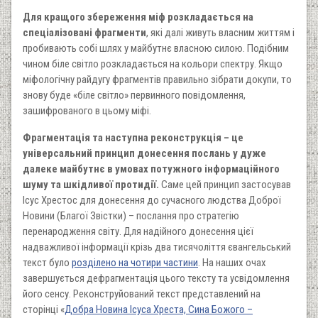
Для кращого збереження міф розкладається на
спеціалізовані фрагменти
, які далі живуть власним життям і
пробивають собі шлях у майбутнє власною силою. Подібним
чином біле світло розкладається на кольори спектру. Якщо
міфологічну райдугу фрагментів правильно зібрати докупи, то
знову буде «біле світло» первинного повідомлення,
зашифрованого в цьому міфі.
Фрагментація та наступна реконструкція – це
універсальний принцип донесення послань у дуже
далеке майбутнє в умовах потужного інформаційного
шуму та шкідливої протидії.
Саме цей принцип застосував
Ісус Хрестос для донесення до сучасного людства Доброї
Новини (Благої Звістки) – послання про стратегію
перенародження світу. Для надійного донесення цієї
надважливої інформації крізь два тисячоліття євангельський
текст було
розділено на чотири частини
. На наших очах
завершується дефрагментація цього тексту та усвідомлення
його сенсу. Реконструйований текст представлений на
сторінці «
Добра Новина Ісуса Хреста, Сина Божого –