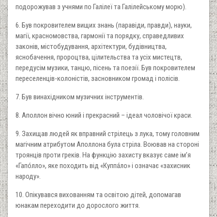
подорожував з учнями по Галілеї та Галілейському морю).
6. Був покровителем вищих знань (паравіди, правди), науки,
магії, красномовства, гармонії та порядку, справедливих
законів, містобудування, архітектури, будівництва,
яснобачення, пророцтва, цілительства та усіх мистецтв,
передусім музики, танцю, пісень та поезії. Був покровителем
переселенців-колоністів, засновником громад і полісів.
7. Був винахідником музичних інструментів.
8. Аполлон вічно юний і прекрасний – ідеал чоловічої краси.
9. Захищав людей як вправний стрілець з лука, тому головним
магічним атрибутом Аполлона була стріла. Воював на стороні
троянців проти греків. На функцію захисту вказує саме ім’я
«Гапóлло», яке походить від «Куппáло» і означає «захисник
народу».
10. Опікувався вихованням та освітою дітей, допомагав
юнакам переходити до дорослого життя.