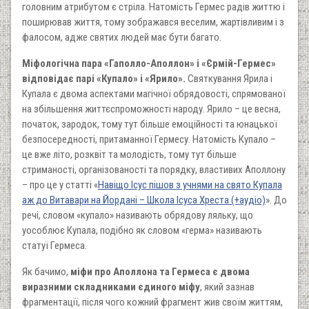
головним атрибутом є стріла. Натомість Гермес радів життю і
поширював життя, тому зображався веселим, жартівливим і з
фалосом, адже святих людей має бути багато.
Міфологічна пара «Гаполло-Аполлон» і «Єрмій-Гермес»
відповідає парі «Купало» і «Ярило».
Святкування Ярила і
Купала є двома аспектами магічної обрядовості, спрямованої
на збільшення життєспроможності народу. Ярило – це весна,
початок, зародок, тому тут більше емоційності та юнацької
безпосередності, притаманної Гермесу. Натомість Купало –
це вже літо, розквіт та молодість, тому тут більше
стриманості, організованості та порядку, властивих Аполлону
– про це у статті «
Навіщо Ісус пішов з учнями на свято Купала
аж до Витавари на Йордані – Школа Ісуса Хреста (+аудіо)
». До
речі, словом «купало» називають обрядову ляльку, що
уособлює Купала, подібно як словом «герма» називають
статуї Гермеса.
Як бачимо,
міфи про Аполлона та Гермеса є двома
виразними складниками єдиного міфу
, який зазнав
фрагментації, після чого кожний фрагмент жив своїм життям,