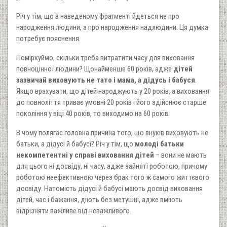
Річ у тім, що в наведеному фрагменті йдеться не про
народження людини, а про народження надлюдини. Ця думка
потребує пояснення.
Поміркуймо, скільки треба витратити часу для виховання
повноцінної людини? Щонайменше 60 років, адже
дітей
зазвичай виховують не тато і мама, а дідусь і бабуся
.
Якщо врахувати, що дітей народжують у 20 років, а виховання
до повноліття триває умовні 20 років і його здійснює старше
покоління у віці 40 років, то виходимо на 60 років.
В чому полягає головна причина того, що внуків виховують не
батьки, а дідусі й бабусі? Річ у тім, що
молоді батьки
некомпетентні у справі виховання дітей
– вони не мають
для цього ні досвіду, ні часу, адже зайняті роботою, причому
роботою неефективною через брак того ж самого життєвого
досвіду. Натомість дідусі й бабусі мають досвід виховання
дітей, час і бажання, діють без метушні, адже вміють
відрізняти важливе від неважливого.