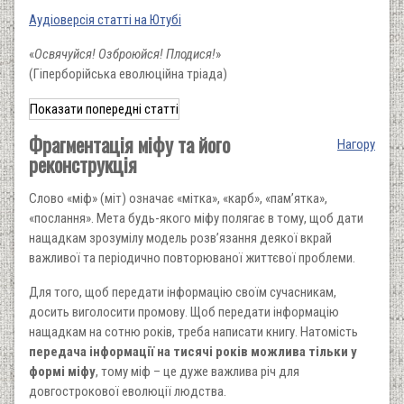
Аудіоверсія статті на Ютубі
«
Освячуйся! Озброюйся! Плодися!
»
(Гіперборійська еволюційна тріада)
Показати попередні статті
Фрагментація міфу та його
Нагору
реконструкція
Слово «міф» (міт) означає «мітка», «карб», «пам’ятка»,
«послання». Мета будь-якого міфу полягає в тому, щоб дати
нащадкам зрозумілу модель розв’язання деякої вкрай
важливої та періодично повторюваної життєвої проблеми.
Для того, щоб передати інформацію своїм сучасникам,
досить виголосити промову. Щоб передати інформацію
нащадкам на сотню років, треба написати книгу. Натомість
передача інформації на тисячі років можлива тільки у
формі міфу
, тому міф – це дуже важлива річ для
довгострокової еволюції людства.