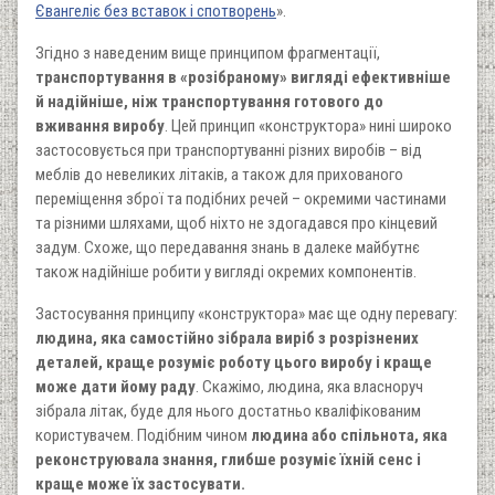
Євангеліє без вставок і спотворень
».
Згідно з наведеним вище принципом фрагментації,
транспортування в «розібраному» вигляді ефективніше
й надійніше, ніж транспортування готового до
вживання виробу
. Цей принцип «конструктора» нині широко
застосовується при транспортуванні різних виробів – від
меблів до невеликих літаків, а також для прихованого
переміщення зброї та подібних речей – окремими частинами
та різними шляхами, щоб ніхто не здогадався про кінцевий
задум. Схоже, що передавання знань в далеке майбутнє
також надійніше робити у вигляді окремих компонентів.
Застосування принципу «конструктора» має ще одну перевагу:
людина, яка самостійно зібрала виріб з розрізнених
деталей, краще розуміє роботу цього виробу і краще
може дати йому раду
. Скажімо, людина, яка власноруч
зібрала літак, буде для нього достатньо кваліфікованим
користувачем. Подібним чином
людина або спільнота, яка
реконструювала знання, глибше розуміє їхній сенс і
краще може їх застосувати.