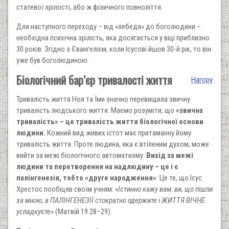
статевої зрілості, або ж фізичного повноліття.
Для наступного переходу – від «лебедя» до боголюдини –
необхідна психічна зрілість, яка досягається у віці приблизно
30 років. Згідно з Євангелієм, коли Ісусові йшов 30-й рік, то він
уже був боголюдиною.
Біологічний бар’єр тривалості життя
Нагору
Тривалість життя Ноя та Їми значно перевищила звичну
тривалість людського життя. Маємо розуміти, що
«звична
тривалість» – це тривалість життя біологічної основи
людини.
Кожний вид живих істот має притаманну йому
тривалість життя. Проте людина, яка є втіленим духом, може
вийти за межі біологічного автоматизму.
Вихід за межі
людини та перетворення на надлюдину – це і є
палінгенезія, тобто «друге народження»
. Це те, що Ісус
Хрестос пообіцяв своїм учням: «
Істинно кажу вам: ви, що пішли
за мною, в ПАЛІНГЕНЕЗІЇ стократно одержите і ЖИТТЯ ВІЧНЕ
успадкуєте
» (Матвій 19.28–29).