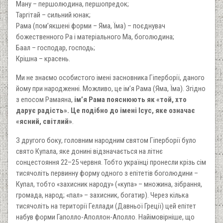
Ману – першолюдина, першопредок;
Таргітай – сильний юнак;
Рама (пом’якшені форми – Яма, Їма) – поєднувач
божественного Ра і матеріального Ма, боголюдина;
Баал – господар, господь;
Крішна – красень.
Ми не знаємо особистого імені засновника Гіперборії, даного
йому при народженні. Можливо, це ім’я Рама (Яма, Їма). Згідно
з епосом Рамаяна,
ім’я Рама пояснюють як «той, хто
дарує радість». Це подібно до імені Ісус, яке означає
«ясний, світлий»
.
З другого боку, головним народним святом Гіперборії було
свято Купала, яке донині відзначається на літнє
сонцестояння 22–25 червня. Тобто українці пронесли крізь сім
тисячоліть первинну форму одного з епітетів боголюдини –
Купал, тобто «захисник народу» («купа» – множина, зібрання,
громада, народ; «пал» – захисник, богатир). Через кілька
тисячоліть на території Геллади (Давньої Греції) цей епітет
набув форми Гаполло-Аполлон-Аполло. Найімовірніше, що