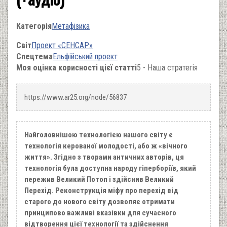
Категорія
Метафізика
Світ
Проект «СЕНСАР»
Спецтема
Ельфійський проект
Моя оцінка корисності цієї статті
5 - Наша стратегія
https://www.ar25.org/node/56837
Найголовнішою технологією нашого світу є
технологія керованої молодості, або ж «вічного
життя». Згідно з творами античних авторів, ця
технологія була доступна народу гіперборіїв, який
пережив Великий Потоп і здійснив Великий
Перехід. Реконструкція міфу про перехід від
старого до нового світу дозволяє отримати
принципово важливі вказівки для сучасного
відтворення цієї технології та здійснення