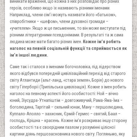
виникати враження, що кожна з них розповідає про різних
героїв, особливо якщо їх називають різними іменами.
Наприклад, члени сім’ї можуть називати його «батьком»,
співробітники – «шефом», члени духовної громади –
«учителем». Якщо ж це письменник, то він може виступати під
різними літературними псевдонімами. В результаті та ж сама
людина може мати багато різних імен.
Кожне ім’я робить
наголос на певній соціальній функції та сприймається як
ім’я іншої людини.
Саме так і сталося з іменами богочоловіка, під лідерством
якого відбувся попередній цивілізаційний перехід від старого
світу Атлантиди (альт-ланд, «стара земля», Борія) до нового
світу Гіперборії (Трипільська цивілізація). Кожне з імен робить
наголос на певному аспекті його особистості: Ной – вічно
юний, Зіусудра-Утнапіштім – довгоживучий, Рама-Яма-Їма –
боголюдина, Таргітай – сильний юнак, Ману – першолюдина,
Куппало-Аполло – захисник, Єрмій-Гермес – святий, Баал –
господь, Крішна – красень. Кожне ім’я розкриває іншу сторону
особистості та є своєрідним пазлом у розумінні цілісної
картини діянь першозасновника нового світу. Погляньмо, яку