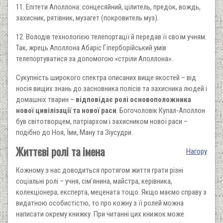
11. Епітети Аполлона: сонцесяйний, цілитель, предок, вождь,
захисник, рятівник, музагет (покровитель муз).
12. Володів технологією телепортації й передав її своїм учням.
Так, жрець Аполлона Абаріс Гіперборійський умів
телепортуватися за допомогою «стріли Аполлона».
Сукупність широкого спектра описаних вище якостей – від
носія вищих знань до засновника полісів та захисника людей і
домашніх тварин –
відповідає ролі основоположника
нової цивілізації та нової раси
. Богочоловік Купал-Аполлон
був світотворцем, патріархом і захисником нової раси –
подібно до Ноя, Їми, Ману та Зіусудри.
Життєві ролі та імена
Нагору
Кожному з нас доводиться протягом життя грати різні
соціальні ролі – учня, сім’янина, майстра, керівника,
колекціонера, експерта, мецената тощо. Якщо маємо справу з
видатною особистістю, то про кожну з її ролей можна
написати окрему книжку. При читанні цих книжок може