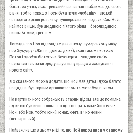
багатьох учнів, яких тривалий час навчав і наближав до свого
рівня, тобто поряд з Ноєм була група «лебедів» – людей
четвертого рівня розвитку, «універсальних людей». Сам Ной,
найімовірніше, був людиною п’ятого рівня – боголюдиною,
сином Божим, хрестом.
Легенда про Ноя відповідає давнішому шумерському міфу
про Зіусудру («Життя довгих днів»), який також пережив
Потоп і здобув біологічне безсмертя – завдяки своїм
чеснотам і як винагороду за успішну працю з заснування
нового світу.
До сказаного можна додати, що Ной мав дітей і дуже багато
нащадків, був гарним організатором та містобудівником.
На картинах його зображують старим дідом, але це помилка,
адже він був вічно юним, про що говорить саме його ім’я –
Ной, або Йон, тобто юний, юнак, юнга, вічно новий
(нестаріючий).
Найважливіше в цьому міфі те, що
Ной народився у старому