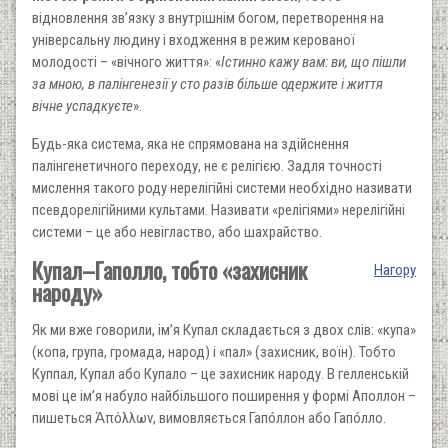
відновлення зв’язку з внутрішнім богом, перетворення на
універсальну людину і входження в режим керованої
молодості – «вічного життя»: «
Істинно кажу вам: ви, що пішли
за мною, в палінгенезії у сто разів більше одержите і життя
вічне успадкуєте
».
Будь-яка система, яка не спрямована на здійснення
палінгенетичного переходу, не є релігією. Задля точності
мислення такого роду нерелігійні системи необхідно називати
псевдорелігійними культами. Називати «релігіями» нерелігійні
системи – це або невігластво, або шахрайство.
Купал–Гаполло, тобто «захисник
Нагору
народу»
Як ми вже говорили, ім’я Купал складається з двох слів: «купа»
(копа, група, громада, народ) і «пал» (захисник, воїн). Тобто
Куппал, Купал або Купало – це захисник народу. В гелленській
мові це ім’я набуло найбільшого поширення у формі Аполлон –
пишеться Ἀπόλλων, вимовляється Гапóллон або Гапóлло.