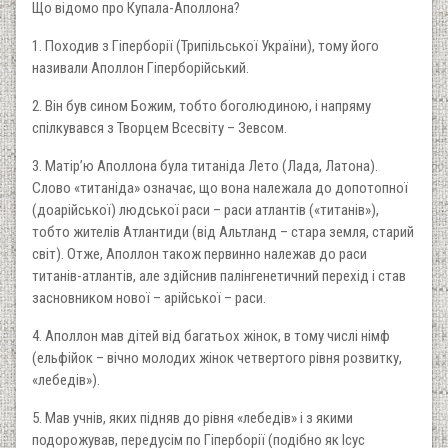
Що відомо про Купала-Аполлона?
1. Походив з Гіперборії (Трипільської України), тому його
називали Аполлон Гіперборійський.
2. Він був сином Божим, тобто боголюдиною, і напряму
спілкувався з Творцем Всесвіту – Зевсом.
3. Матір’ю Аполлона була титаніда Лето (Лада, Латона).
Слово «титаніда» означає, що вона належала до допотопної
(доарійської) людської раси – раси атлантів («титанів»),
тобто жителів Атлантиди (від Альтланд – стара земля, старий
світ). Отже, Аполлон також первинно належав до раси
титанів-атлантів, але здійснив палінгенетичний перехід і став
засновником нової – арійської – раси.
4. Аполлон мав дітей від багатьох жінок, в тому числі німф
(ельфійок – вічно молодих жінок четвертого рівня розвитку,
«лебедів»).
5. Мав учнів, яких підняв до рівня «лебедів» і з якими
подорожував, передусім по Гіперборії (подібно як Ісус