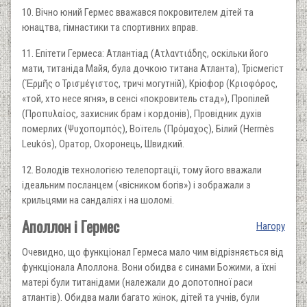
10. Вічно юний Гермес вважався покровителем дітей та
юнацтва, гімнастики та спортивних вправ.
11. Епітети Гермеса: Атлантіад (Ατλαντιάδης, оскільки його
мати, титаніда Майя, була дочкою титана Атланта), Трісмегіст
(Ἑρμῆς ο Τρισμέγιστος, тричі могутній), Кріофор (Κριοφόρος,
«той, хто несе ягня», в сенсі «покровитель стад»), Пропілей
(Προπυλαίος, захисник брам і кордонів), Провідник духів
померлих (Ψυχοπομπός), Воїтель (Πρόμαχος), Білий (Hermès
Leukós), Оратор, Охоронець, Швидкий.
12. Володів технологією телепортації, тому його вважали
ідеальним посланцем («вісником богів») і зображали з
крильцями на сандаліях і на шоломі.
Аполлон і Гермес
Нагору
Очевидно, що функціонал Гермеса мало чим відрізняється від
функціонала Аполлона. Вони обидва є синами Божими, а їхні
матері були титанідами (належали до допотопної раси
атлантів). Обидва мали багато жінок, дітей та учнів, були