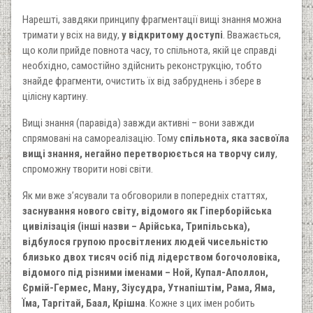
Нарешті, завдяки принципу фрагментації вищі знання можна
тримати у всіх на виду,
у відкритому доступі
. Вважається,
що коли прийде повнота часу, то спільнота, якій це справді
необхідно, самостійно здійснить реконструкцію, тобто
знайде фрагменти, очистить їх від забруднень і збере в
цілісну картину.
Вищі знання (паравіда) завжди активні – вони завжди
спрямовані на самореалізацію. Тому
спільнота, яка засвоїла
вищі знання, негайно перетворюється на творчу силу
,
спроможну творити нові світи.
Як ми вже з’ясували та обговорили в попередніх статтях,
заснування нового світу, відомого як Гіперборійська
цивілізація (інші назви – Арійська, Трипільська),
відбулося групою просвітлених людей чисельністю
близько двох тисяч осіб під лідерством богочоловіка,
відомого під різними іменами – Ной, Купал-Аполлон,
Єрмій-Гермес, Ману, Зіусудра, Утнапіштім, Рама, Яма,
Їма, Таргітай, Баал, Крішна
. Кожне з цих імен робить