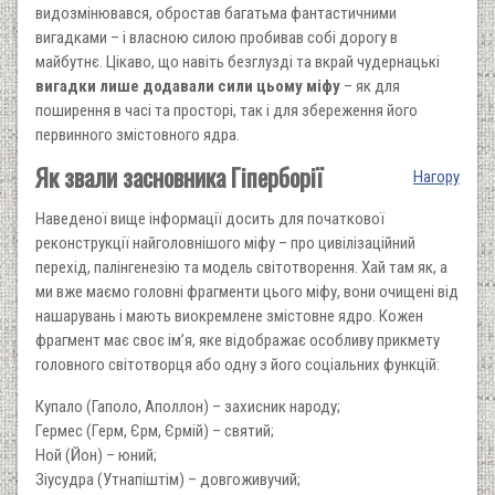
видозмінювався, обростав багатьма фантастичними
вигадками – і власною силою пробивав собі дорогу в
майбутнє. Цікаво, що навіть безглузді та вкрай чудернацькі
вигадки лише додавали сили цьому міфу
– як для
поширення в часі та просторі, так і для збереження його
первинного змістовного ядра.
Як звали засновника Гіперборії
Нагору
Наведеної вище інформації досить для початкової
реконструкції найголовнішого міфу – про цивілізаційний
перехід, палінгенезію та модель світотворення. Хай там як, а
ми вже маємо головні фрагменти цього міфу, вони очищені від
нашарувань і мають виокремлене змістовне ядро. Кожен
фрагмент має своє ім’я, яке відображає особливу прикмету
головного світотворця або одну з його соціальних функцій:
Купало (Гаполо, Аполлон) – захисник народу;
Гермес (Герм, Єрм, Єрмій) – святий;
Ной (Йон) – юний;
Зіусудра (Утнапіштім) – довгоживучий;