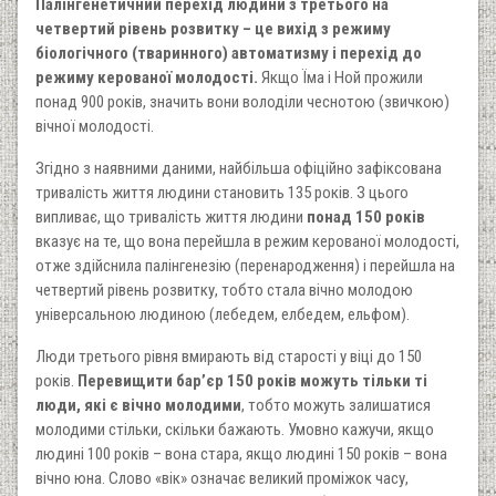
Палінгенетичний перехід людини з третього на
четвертий рівень розвитку – це вихід з режиму
біологічного (тваринного) автоматизму і перехід до
режиму керованої молодості.
Якщо Їма і Ной прожили
понад 900 років, значить вони володіли чеснотою (звичкою)
вічної молодості.
Згідно з наявними даними, найбільша офіційно зафіксована
тривалість життя людини становить 135 років. З цього
випливає, що тривалість життя людини
понад 150 років
вказує на те, що вона перейшла в режим керованої молодості,
отже здійснила палінгенезію (перенародження) і перейшла на
четвертий рівень розвитку, тобто стала вічно молодою
універсальною людиною (лебедем, елбедем, ельфом).
Люди третього рівня вмирають від старості у віці до 150
років.
Перевищити бар’єр 150 років можуть тільки ті
люди, які є вічно молодими
, тобто можуть залишатися
молодими стільки, скільки бажають. Умовно кажучи, якщо
людині 100 років – вона стара, якщо людині 150 років – вона
вічно юна. Слово «вік» означає великий проміжок часу,