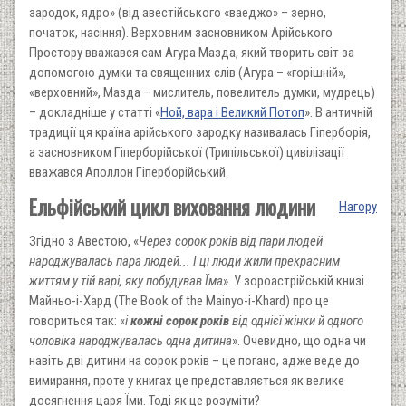
зародок, ядро» (від авестійського «ваеджо» – зерно,
початок, насіння). Верховним засновником Арійського
Простору вважався сам Агура Мазда, який творить світ за
допомогою думки та священних слів (Агура – «горішній»,
«верховний», Мазда – мислитель, повелитель думки, мудрець)
– докладніше у статті «
Ной, вара і Великий Потоп
». В античній
традиції ця країна арійського зародку називалась Гіперборія,
а засновником Гіперборійської (Трипільської) цивілізації
вважався Аполлон Гіперборійський.
Ельфійський цикл виховання людини
Нагору
Згідно з Авестою, «
Через сорок років від пари людей
народжувалась пара людей... І ці люди жили прекрасним
життям у тій варі, яку побудував Їма
». У зороастрійській книзі
Майньо-і-Хард (The Book of the Mainyo-i-Khard) про це
говориться так: «
і
кожні сорок років
від однієї жінки й одного
чоловіка народжувалась одна дитина
». Очевидно, що одна чи
навіть дві дитини на сорок років – це погано, адже веде до
вимирання, проте у книгах це представляється як велике
досягнення царя Їми. Тоді як це розуміти?