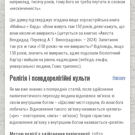
наприклад, тисячу років, тому його не треба плутати зі словом
«нескінченність».
Цю думку підтверджує згадана вище зороастрійська книга
«Майньо-і-Хард»: «
Вони живуть там 150 років; деякі кажуть, що
вони ніколи не вмирають
» (цитується за книгою «Авеста
Вендидад. Перевод А. Г. Виноградова». – 2024). Запитання:
так усе ж таки «150 років» чи «не вмирають»? Відповідь, якщо
150 років, значить не вмирають, адже подолали біологічний
бар’єр і вийшли на рівень надлюдини (лебедя, ельфа,
універсальної людини, Гомо триплекс).
Релігія і псевдорелігійні культи
Нагору
Як ми вже знаємо з попередніх статей, після здійснення
палінгенетичного переходу людина відновлює зв’язок зі
своїм внутрішнім богом – «
Щасливі чисті серцем, бо вони бога
побачать
». Відновлення такого зв’язку називається «релига»
(«ре» – повторення, «лига» – зв’язок). Теорія і практика
відновлення зв’язку з внутрішнім богом називається «релігія».
Метою релігії є здійснення палінгенезії
, тобто