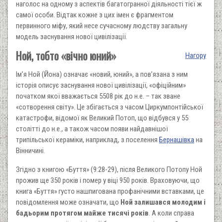
наголос на одному з аспектів багатогранної діяльності тієї ж
самої особи. Відтак кожне з цих імен є фрагментом
первинного міфу, який несе сучасному людству загальну
модель заснування нової цивілізації.
Ной, тобто «вічно юний»
Нагору
Ім’я Ной (Йона) означає «новий, юний», а пов’язана з ним
історія описує заснування нової цивілізації, «офіційним»
початком якої вважається 5508 рік до н.е. – так зване
«сотворення світу». Це збігається з часом Циркумпонтійської
катастрофи, відомої як Великий Потоп, що відбувся у 55
столітті до н.е., а також часом появи найдавнішої
трипільської кераміки, наприклад, з поселення
Бернашівка
на
Вінничині.
Згідно з книгою «Буття» (9:28-29), після Великого Потопу Ной
прожив ще 350 років і помер у віці 950 років. Враховуючи, що
книга «Буття» густо нашпигована профанічними вставками, це
повідомлення може означати, що
Ной залишався молодим і
бадьорим протягом майже тисячі років
. А коли справа