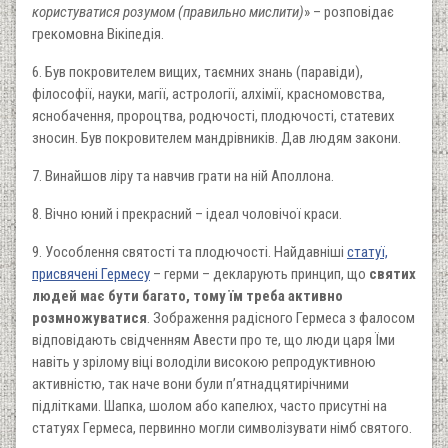
користуватися розумом (правильно мислити)
» – розповідає
грекомовна Вікіпедія.
6. Був покровителем вищих, таємних знань (паравіди),
філософії, науки, магії, астрології, алхімії, красномовства,
яснобачення, пророцтва, родючості, плодючості, статевих
зносин. Був покровителем мандрівників. Дав людям закони.
7. Винайшов ліру та навчив грати на ній Аполлона.
8. Вічно юний і прекрасний – ідеал чоловічої краси.
9. Уособлення святості та плодючості. Найдавніші
статуї,
присвячені Гермесу
– герми – декларують принцип, що
святих
людей має бути багато, тому їм треба активно
розмножуватися
. Зображення радісного Гермеса з фалосом
відповідають свідченням Авести про те, що люди царя Їми
навіть у зрілому віці володіли високою репродуктивною
активністю, так наче вони були п’ятнадцятирічними
підлітками. Шапка, шолом або капелюх, часто присутні на
статуях Гермеса, первинно могли символізувати німб святого.