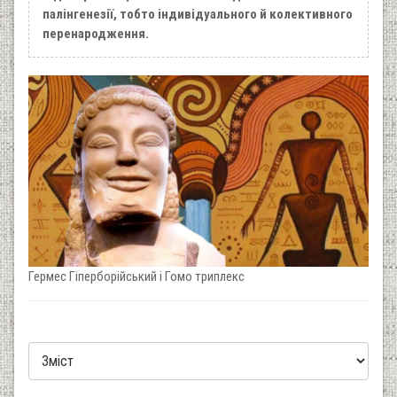
палінгенезії, тобто індивідуального й колективного
перенародження.
Гермес Гіперборійський і Гомо триплекс