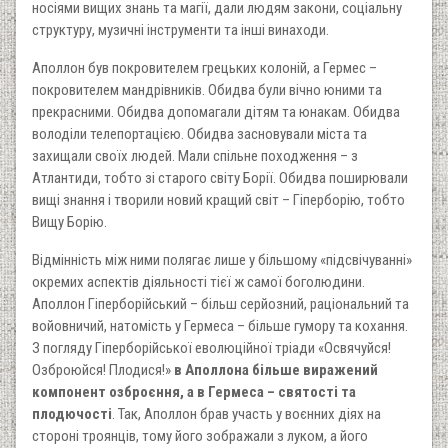
носіями вищих знань та магії, дали людям закони, соціальну
структуру, музичні інструменти та інші винаходи.
Аполлон був покровителем грецьких колоній, а Гермес –
покровителем мандрівників. Обидва були вічно юними та
прекрасними. Обидва допомагали дітям та юнакам. Обидва
володіли телепортацією. Обидва засновували міста та
захищали своїх людей. Мали спільне походження – з
Атлантиди, тобто зі старого світу Борії. Обидва поширювали
вищі знання і творили новий кращий світ – Гіперборію, тобто
Вищу Борію.
Відмінність між ними полягає лише у більшому «підсвічуванні»
окремих аспектів діяльності тієї ж самої боголюдини.
Аполлон Гіперборійський – більш серйозний, раціональний та
войовничий, натомість у Гермеса – більше гумору та кохання.
З погляду Гіперборійської еволюційної тріади «Освячуйся!
Озброюйся! Плодися!»
в Аполлона більше виражений
компонент озброєння, а в Гермеса – святості та
плодючості
. Так, Аполлон брав участь у воєнних діях на
стороні троянців, тому його зображали з луком, а його