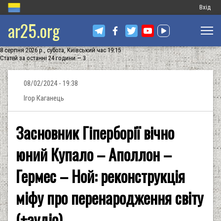
Меню
Вхід
ar25.org
обліков
запису
8 серпня 2026 р., субота, Київський час 19:15
користу
Статей за останні 24 години — 3
08/02/2024 - 19:38
Ігор Каганець
Засновник Гіперборії вічно
юний Купало – Аполлон –
Гермес – Ной: реконструкція
міфу про перенародження світу
(+аудіо)