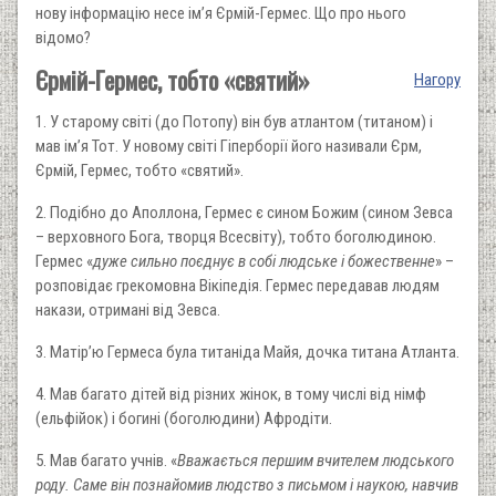
нову інформацію несе ім’я Єрмій-Гермес. Що про нього
відомо?
Єрмій-Гермес, тобто «святий»
Нагору
1. У старому світі (до Потопу) він був атлантом (титаном) і
мав ім’я Тот. У новому світі Гіперборії його називали Єрм,
Єрмій, Гермес, тобто «святий».
2. Подібно до Аполлона, Гермес є сином Божим (сином Зевса
– верховного Бога, творця Всесвіту), тобто боголюдиною.
Гермес «
дуже сильно поєднує в собі людське і божественне
» –
розповідає грекомовна Вікіпедія. Гермес передавав людям
накази, отримані від Зевса.
3. Матір’ю Гермеса була титаніда Майя, дочка титана Атланта.
4. Мав багато дітей від різних жінок, в тому числі від німф
(ельфійок) і богині (боголюдини) Афродіти.
5. Мав багато учнів. «
Вважається першим вчителем людського
роду. Саме він познайомив людство з письмом і наукою, навчив