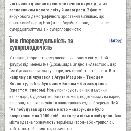
світі, але здійснив палінгенетичний перехід, став
засновником нового світу й нової раси
. З факту
вибухового демографічного зростання випливає, що
початковий народ Ноя («гіперборійці») володів не лише
супердовголіттям, а й суперплодючістю.
Їма: гіперсексуальність та
Нагору
суперплодючість
У традиції зороастризму засновник нового світу – Ной –
фігурує під іменем Їма (Джамшид). Згідно з «Авестою», цар
Їма був засновником культури, землеробства та релігії.
Він
напряму спілкувався з Агура Маздою – Творцем
Всесвіту, тобто був сином Божим – боголюдиною
(хрестом, спасом)
. Йому приписують винахід музики,
календаря, будівництво багатьох міст, поділ народу на варни,
запровадження законів та влаштування судів. Зокрема,
Ной-
Їма побудував зразкове місто – «вару», яке було
розраховане на 1900 осіб і мало три кільця забудови.
Такі
міста здавна позначають терміном «троя» або «триполіс»,
тобто «потрійне місто», «тримістя».