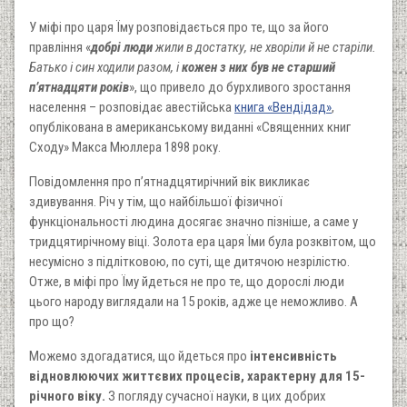
У міфі про царя Їму розповідається про те, що за його
правління «
добрі люди
жили в достатку, не хворіли й не старіли.
Батько і син ходили разом, і
кожен з них був не старший
п’ятнадцяти років
», що привело до бурхливого зростання
населення – розповідає авестійська
книга «Вендідад»
,
опублікована в американському виданні «Священних книг
Сходу» Макса Мюллера 1898 року.
Повідомлення про п’ятнадцятирічний вік викликає
здивування. Річ у тім, що найбільшої фізичної
функціональності людина досягає значно пізніше, а саме у
тридцятирічному віці. Золота ера царя Їми була розквітом, що
несумісно з підлітковою, по суті, ще дитячою незрілістю.
Отже, в міфі про Їму йдеться не про те, що дорослі люди
цього народу виглядали на 15 років, адже це неможливо. А
про що?
Можемо здогадатися, що йдеться про
інтенсивність
відновлюючих життєвих процесів, характерну для 15-
річного віку.
З погляду сучасної науки, в цих добрих