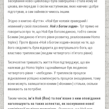
заснування нової цивілізації була завершена і стала йому не
цікава, він передав її своїм наступникам, яких навчив і добре
підготував, а сам зайнявся чимось іншим.
Згідно з книгою «Буття»: «
Ной був чоловік праведний і
невинний у своїх поколіннях.
Ной з Богом ходив
». Тут прямо не
говориться про те, що Ной був боголюдиною, тобто сином
Божим (людиною п’ятого рівня розвитку, реалізованим Homo
triplex). Проте фраза «Ной з Богом ходив» вказує на те, що
його свідомість була відкрита до внутрішнього бога, що
властиво триплексам (людям четвертого і п’ятого рівня).
Тисячолітня тривалість життя Ноя підтверджує, що він
належав до Homo triplex і щонайменше був людиною
четвертого рівня – «лебедем». У триплексів процеси
відновлення успішно компенсують процеси зношування, тому
вони можуть залишатися юними («йонами») стільки, скільки
вважають за потрібне.
Таким чином,
ім’я Ной (Йон) та пов’язане з ним оповідання
наголошують на таких аспектах, як заснування нової
цивілізації та вічна молодість.
Очевидно, що Ной мав