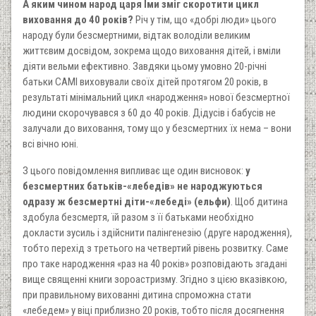
А яким чином народ царя Їми зміг скоротити цикл
виховання до 40 років?
Річ у тім, що «добрі люди» цього
народу були безсмертними, відтак володіли великим
життєвим досвідом, зокрема щодо виховання дітей, і вміли
діяти вельми ефективно. Завдяки цьому умовно 20-річні
батьки САМІ виховували своїх дітей протягом 20 років, в
результаті мінімальний цикл «народження» нової безсмертної
людини скорочувався з 60 до 40 років. Дідусів і бабусів не
залучали до виховання, тому що у безсмертних їх нема – вони
всі вічно юні.
З цього повідомлення випливає ще один висновок:
у
безсмертних батьків-«лебедів» не народжуються
одразу ж безсмертні діти-«лебеді» (ельфи)
. Щоб дитина
здобула безсмертя, їй разом з її батьками необхідно
докласти зусиль і здійснити палінгенезію (друге народження),
тобто перехід з третього на четвертий рівень розвитку. Саме
про таке народження «раз на 40 років» розповідають згадані
вище священні книги зороастризму. Згідно з цією вказівкою,
при правильному вихованні дитина спроможна стати
«лебедем» у віці приблизно 20 років, тобто після досягнення