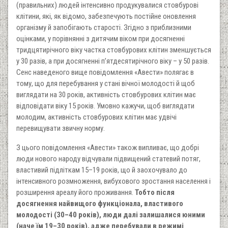
(правильних) людей інтенсивно продукувалися стовбурові
клітини, які, як відомо, забезпечують постійне оновлення
організму й запобігають старості. Згідно з приблизними
оцінками, у порівнянні з дитячим віком при досягненні
тридцятирічного віку частка стовбурових клітин зменшується
у 30 разів, а при досягненні п’ятдесятирічного віку – у 50 разів.
Сенс наведеного вище повідомлення «Авести» полягає в
тому, що для перебування у стані вічної молодості й щоб
виглядати на 30 років, активність стовбурових клітин має
відповідати віку 15 років. Умовно кажучи, щоб виглядати
молодим, активність стовбурових клітин має удвічі
перевищувати звичну норму.
З цього повідомлення «Авести» також випливає, що добрі
люди нового народу відчували підвищений статевий потяг,
властивий підліткам 15–19 років, що й заохочувало до
інтенсивного розмноження, вибухового зростання населення і
розширення ареалу його проживання.
Тобто після
досягнення найвищого функціонала, властивого
молодості (30–40 років), люди далі залишалися юними
(наче їм 19–30 років), адже перебували в режимі