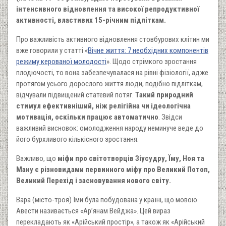
інтенсивного відновлення та високої репродуктивної
активності, властивих 15-річним підліткам.
Про важливість активного відновлення стовбурових клітин ми
вже говорили у статті «
Вічне життя: 7 необхідних компонентів
режиму керованої молодості
». Щодо стрімкого зростання
плодючості, то вона забезпечувалася на рівні фізіології, адже
протягом усього дорослого життя люди, подібно підліткам,
відчували підвищений статевий потяг.
Такий природний
стимул ефективніший, ніж релігійна чи ідеологічна
мотивація, оскільки працює автоматично
. Звідси
важливий висновок: омолодження народу неминуче веде до
його бурхливого кількісного зростання.
Важливо, що
міфи про світотворців Зіусудру, Їму, Ноя та
Ману є різновидами первинного міфу про Великий Потоп,
Великий Перехід і засновування нового світу.
Вара (місто-троя) Їми була побудована у країні, що мовою
Авести називається «Ар’янам Вейджа». Цей вираз
перекладають як «Арійський простір», а також як «Арійський